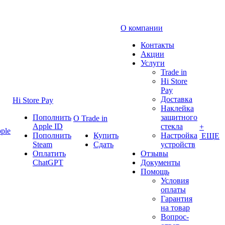
О компании
Контакты
Акции
Услуги
Trade in
Hi Store
Pay
Доставка
Hi Store Pay
Наклейка
Пополнить
защитного
О Trade in
Apple ID
стекла
+
ple
Пополнить
Купить
Настройка
ЕЩЕ
Steam
Сдать
устройств
Оплатить
Отзывы
ChatGPT
Документы
Помощь
Условия
оплаты
Гарантия
на товар
Вопрос-