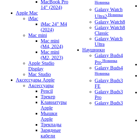
MacBook Pro
Новинка
14" (2024)
Galaxy Watch
Apple Mac
Новинка
Ultra2
iMac
Galaxy Watch8
iMac 24" M4
Galaxy Watch8
(2024)
Classic
Mac mini
Galaxy Watch
Mac mini
Ultra
(M4, 2024)
Наушники
Mac mini
Galaxy Buds4
(M2, 2023)
Новинка
Pro
Apple Studio
Galaxy Buds4
Display
Новинка
Mac Studio
Аксессуары Apple
Galaxy Buds3
Аксессуары
FE
Pencil
Galaxy Buds3
Трекер
Pro
Клавиатуры
Galaxy Buds3
Apple
Мышки
Apple
Трекпады
Зарядные
кабели