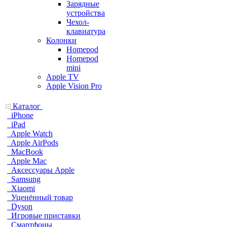
Зарядные
устройства
Чехол-
клавиатура
Колонки
Homepod
Homepod
mini
Apple TV
Apple Vision Pro
Каталог
iPhone
iPad
Apple Watch
Apple AirPods
MacBook
Apple Mac
Аксессуары Apple
Samsung
Xiaomi
Уценённый товар
Dyson
Игровые приставки
Смартфоны