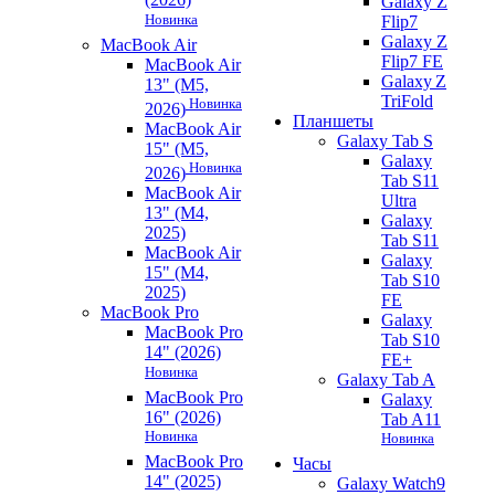
Galaxy Z
Новинка
Flip7
Galaxy Z
MacBook Air
Flip7 FE
MacBook Air
Galaxy Z
13" (M5,
TriFold
Новинка
2026)
Планшеты
MacBook Air
Galaxy Tab S
15" (M5,
Galaxy
Новинка
2026)
Tab S11
MacBook Air
Ultra
13" (M4,
Galaxy
2025)
Tab S11
MacBook Air
Galaxy
15" (M4,
Tab S10
2025)
FE
MacBook Pro
Galaxy
MacBook Pro
Tab S10
14" (2026)
FE+
Новинка
Galaxy Tab A
MacBook Pro
Galaxy
16" (2026)
Tab A11
Новинка
Новинка
MacBook Pro
Часы
14" (2025)
Galaxy Watch9