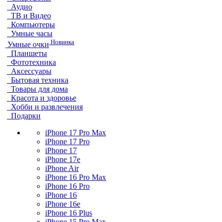
Аудио
ТВ и Видео
Компьютеры
Умные часы
Новинка
Умные очки
Планшеты
Фототехника
Аксессуары
Бытовая техника
Товары для дома
Красота и здоровье
Хобби и развлечения
Подарки
iPhone 17 Pro Max
iPhone 17 Pro
iPhone 17
iPhone 17e
iPhone Air
iPhone 16 Pro Max
iPhone 16 Pro
iPhone 16
iPhone 16e
iPhone 16 Plus
iPhone 15 Pro Max