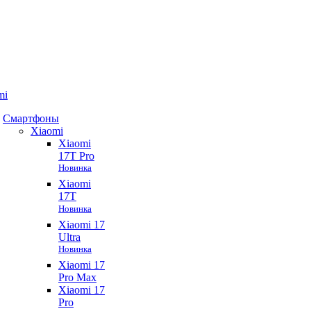
mi
Смартфоны
Xiaomi
Xiaomi
17T Pro
Новинка
Xiaomi
17T
Новинка
Xiaomi 17
Ultra
Новинка
Xiaomi 17
Pro Max
Xiaomi 17
Pro