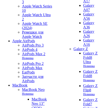
A17
3
Galaxy
Apple Watch Series
A07
10
Galaxy
Apple Watch Ultra
A56
2
Galaxy
Apple Watch SE
A36
(2024)
Galaxy
Ремешки для
A26
Apple Watch
Galaxy
Apple AirPods
A16
AirPods Pro 3
Galaxy Z
AirPods 4
Galaxy Z
AirPods Max 2
Fold8
Новинка
Ultra
AirPods Pro 2
Новинка
AirPods Max
Galaxy Z
EarPods
Fold8
Запчасти для
Новинка
AirPods
MacBook
Galaxy Z
MacBook Neo
Flip8
Новинка
Новинка
MacBook
Galaxy Z
Neo 13"
Fold7
(2026)