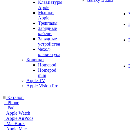
Galaxy Buds3
Клавиатуры
Apple
Мышки
Apple
Трекпады
Зарядные
кабели
Зарядные
устройства
Чехол-
клавиатура
Колонки
Homepod
Homepod
mini
Apple TV
Apple Vision Pro
Каталог
iPhone
iPad
Apple Watch
Apple AirPods
MacBook
Apple Mac