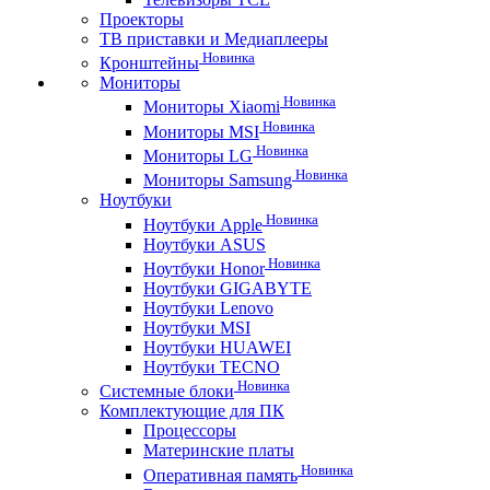
Проекторы
ТВ приставки и Медиаплееры
Новинка
Кронштейны
Мониторы
Новинка
Мониторы Xiaomi
Новинка
Мониторы MSI
Новинка
Мониторы LG
Новинка
Мониторы Samsung
Ноутбуки
Новинка
Ноутбуки Apple
Ноутбуки ASUS
Новинка
Ноутбуки Honor
Ноутбуки GIGABYTE
Ноутбуки Lenovo
Ноутбуки MSI
Ноутбуки HUAWEI
Ноутбуки TECNO
Новинка
Системные блоки
Комплектующие для ПК
Процессоры
Материнские платы
Новинка
Оперативная память