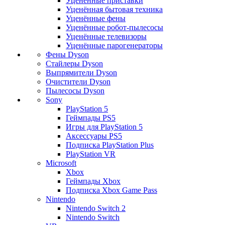
Уценённые приставки
Уценённая бытовая техника
Уценённые фены
Уценённые робот-пылесосы
Уценённые телевизоры
Уценённые парогенераторы
Фены Dyson
Стайлеры Dyson
Выпрямители Dyson
Очистители Dyson
Пылесосы Dyson
Sony
PlayStation 5
Геймпады PS5
Игры для PlayStation 5
Аксессуары PS5
Подписка PlayStation Plus
PlayStation VR
Microsoft
Xbox
Геймпады Xbox
Подписка Xbox Game Pass
Nintendo
Nintendo Switch 2
Nintendo Switch