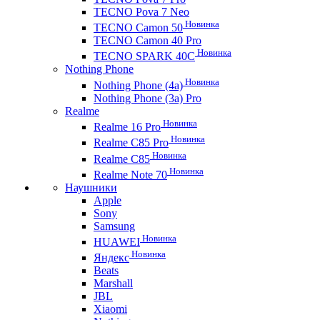
TECNO Pova 7 Neo
Новинка
TECNO Camon 50
TECNO Camon 40 Pro
Новинка
TECNO SPARK 40C
Nothing Phone
Новинка
Nothing Phone (4a)
Nothing Phone (3a) Pro
Realme
Новинка
Realme 16 Pro
Новинка
Realme C85 Pro
Новинка
Realme C85
Новинка
Realme Note 70
Наушники
Apple
Sony
Samsung
Новинка
HUAWEI
Новинка
Яндекс
Beats
Marshall
JBL
Xiaomi