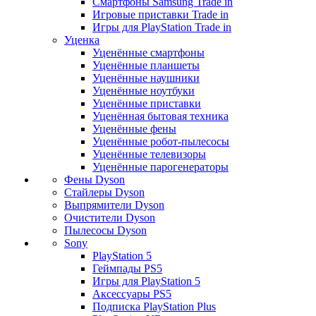
Смартфоны Samsung Trade in
Игровые приставки Trade in
Игры для PlayStation Trade in
Уценка
Уценённые смартфоны
Уценённые планшеты
Уценённые наушники
Уценённые ноутбуки
Уценённые приставки
Уценённая бытовая техника
Уценённые фены
Уценённые робот-пылесосы
Уценённые телевизоры
Уценённые парогенераторы
Фены Dyson
Стайлеры Dyson
Выпрямители Dyson
Очистители Dyson
Пылесосы Dyson
Sony
PlayStation 5
Геймпады PS5
Игры для PlayStation 5
Аксессуары PS5
Подписка PlayStation Plus