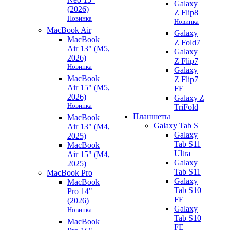
Galaxy
(2026)
Z Flip8
Новинка
Новинка
MacBook Air
Galaxy
MacBook
Z Fold7
Air 13" (M5,
Galaxy
2026)
Z Flip7
Новинка
Galaxy
MacBook
Z Flip7
Air 15" (M5,
FE
2026)
Galaxy Z
Новинка
TriFold
Планшеты
MacBook
Galaxy Tab S
Air 13" (M4,
Galaxy
2025)
Tab S11
MacBook
Ultra
Air 15" (M4,
Galaxy
2025)
Tab S11
MacBook Pro
Galaxy
MacBook
Tab S10
Pro 14"
FE
(2026)
Galaxy
Новинка
Tab S10
MacBook
FE+