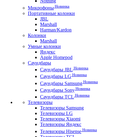
Nothing
Новинка
Микрофоны
Портативные колонки
JBL
Marshall
Harman/Kardon
Колонки
Marshall
Умные колонки
Яндекс
Apple Homepod
Саундбары
Новинка
Саундбары JBL
Новинка
Саундбары LG
Новинка
Саундбары Samsung
Новинка
Саундбары Sony
Новинка
Саундбары TCL
Телевизоры
Телевизоры Samsung
Телевизоры LG
Телевизоры Xiaomi
Телевизоры Яндекс
Новинка
Телевизоры Hisense
Телевизоры TCL