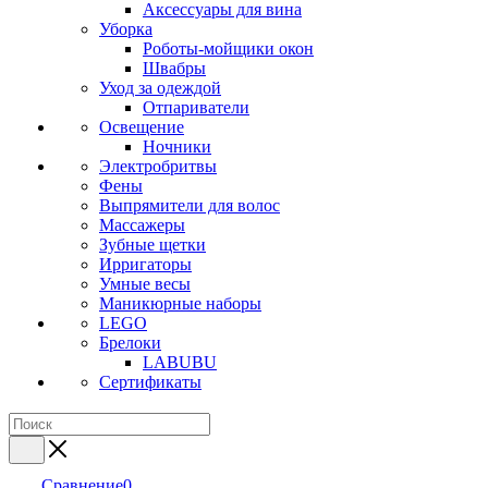
Аксессуары для вина
Уборка
Роботы-мойщики окон
Швабры
Уход за одеждой
Отпариватели
Освещение
Ночники
Электробритвы
Фены
Выпрямители для волос
Массажеры
Зубные щетки
Ирригаторы
Умные весы
Маникюрные наборы
LEGO
Брелоки
LABUBU
Сертификаты
Сравнение
0