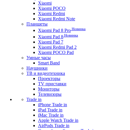
Xiaomi
Xiaomi POCO
Xiaomi Redmi
Xiaomi Redmi Note
Планшеты
Новинка
Xiaomi Pad 8 Pro
Новинка
Xiaomi Pad 8
Xiaomi Pad 7
Xiaomi Redmi Pad 2
Xiaomi POCO Pad
Умные часы
Smart Band
Наушники
ТВ и видеотехника
Проекторы
TV приставки
Мониторы
Телевизоры
Trade in
iPhone Trade in
iPad Trade in
iMac Trade in
Apple Watch Trade in
AirPods Trade in