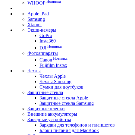
Новинка
WHOOP
Apple iPad
Samsung
Xiaomi
Экшн-камеры
GoPro
Insta360
Новинка
DJI
Фотоаппараты
Новинка
Canon
Fujifilm Instax
Чехлы
Чехлы Apple
Чехлы Samsung
Сумки для ноутбуков
Защитные стекла
Защитные стекла Apple
Защитные стекла Samsung
Защитные пленки
Внешние аккумуляторы
Зарядные устройства
Зарядки для телефонов и планшетов
Блоки питания для MacBook