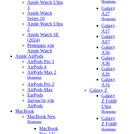
Новинка
Apple Watch Ultra
3
Galaxy
Apple Watch
A27
Series 10
Новинка
Apple Watch Ultra
Galaxy
2
A17
Apple Watch SE
Galaxy
(2024)
A07
Ремешки для
Galaxy
Apple Watch
A56
Apple AirPods
Galaxy
AirPods Pro 3
A36
AirPods 4
Galaxy
AirPods Max 2
A26
Новинка
Galaxy
AirPods Pro 2
A16
AirPods Max
Galaxy Z
EarPods
Galaxy
Запчасти для
Z Fold8
AirPods
Ultra
MacBook
Новинка
MacBook Neo
Galaxy
Новинка
Z Fold8
MacBook
Новинка
Neo 13"