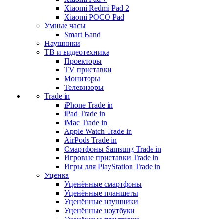
Xiaomi Redmi Pad 2
Xiaomi POCO Pad
Умные часы
Smart Band
Наушники
ТВ и видеотехника
Проекторы
TV приставки
Мониторы
Телевизоры
Trade in
iPhone Trade in
iPad Trade in
iMac Trade in
Apple Watch Trade in
AirPods Trade in
Смартфоны Samsung Trade in
Игровые приставки Trade in
Игры для PlayStation Trade in
Уценка
Уценённые смартфоны
Уценённые планшеты
Уценённые наушники
Уценённые ноутбуки