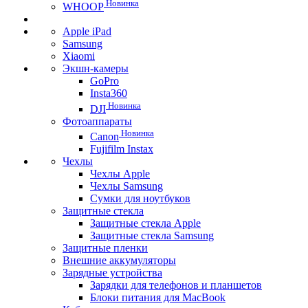
Новинка
WHOOP
Apple iPad
Samsung
Xiaomi
Экшн-камеры
GoPro
Insta360
Новинка
DJI
Фотоаппараты
Новинка
Canon
Fujifilm Instax
Чехлы
Чехлы Apple
Чехлы Samsung
Сумки для ноутбуков
Защитные стекла
Защитные стекла Apple
Защитные стекла Samsung
Защитные пленки
Внешние аккумуляторы
Зарядные устройства
Зарядки для телефонов и планшетов
Блоки питания для MacBook