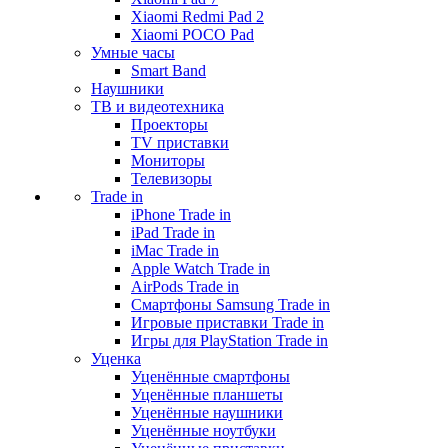
Xiaomi Redmi Pad 2
Xiaomi POCO Pad
Умные часы
Smart Band
Наушники
ТВ и видеотехника
Проекторы
TV приставки
Мониторы
Телевизоры
Trade in
iPhone Trade in
iPad Trade in
iMac Trade in
Apple Watch Trade in
AirPods Trade in
Смартфоны Samsung Trade in
Игровые приставки Trade in
Игры для PlayStation Trade in
Уценка
Уценённые смартфоны
Уценённые планшеты
Уценённые наушники
Уценённые ноутбуки