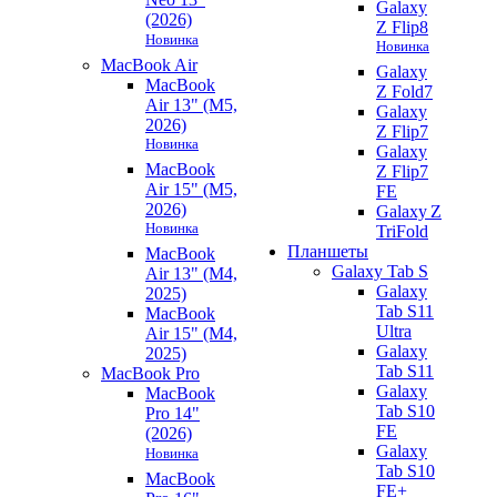
Galaxy
(2026)
Z Flip8
Новинка
Новинка
MacBook Air
Galaxy
MacBook
Z Fold7
Air 13" (M5,
Galaxy
2026)
Z Flip7
Новинка
Galaxy
MacBook
Z Flip7
Air 15" (M5,
FE
2026)
Galaxy Z
Новинка
TriFold
Планшеты
MacBook
Galaxy Tab S
Air 13" (M4,
Galaxy
2025)
Tab S11
MacBook
Ultra
Air 15" (M4,
Galaxy
2025)
Tab S11
MacBook Pro
Galaxy
MacBook
Tab S10
Pro 14"
FE
(2026)
Galaxy
Новинка
Tab S10
MacBook
FE+