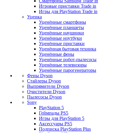
Смартфоны Samsung Trade in
Игровые приставки Trade in
Игры для PlayStation Trade in
Уценка
Уценённые смартфоны
Уценённые планшеты
Уценённые наушники
Уценённые ноутбуки
Уценённые приставки
Уценённая бытовая техника
Уценённые фены
Уценённые робот-пылесосы
Уценённые телевизоры
Уценённые парогенераторы
Фены Dyson
Стайлеры Dyson
Выпрямители Dyson
Очистители Dyson
Пылесосы Dyson
Sony
PlayStation 5
Геймпады PS5
Игры для PlayStation 5
Аксессуары PS5
Подписка PlayStation Plus