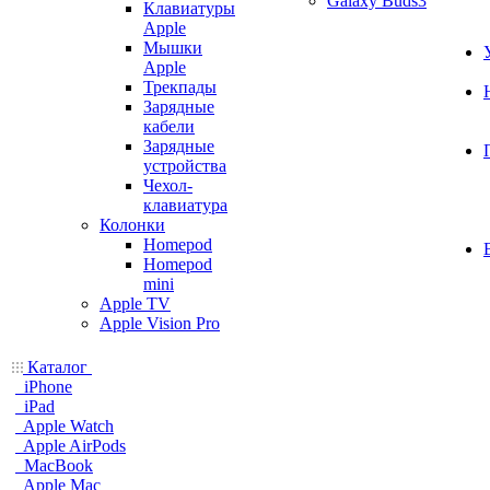
Galaxy Buds3
Клавиатуры
Apple
Мышки
Apple
Трекпады
Зарядные
кабели
Зарядные
устройства
Чехол-
клавиатура
Колонки
Homepod
Homepod
mini
Apple TV
Apple Vision Pro
Каталог
iPhone
iPad
Apple Watch
Apple AirPods
MacBook
Apple Mac