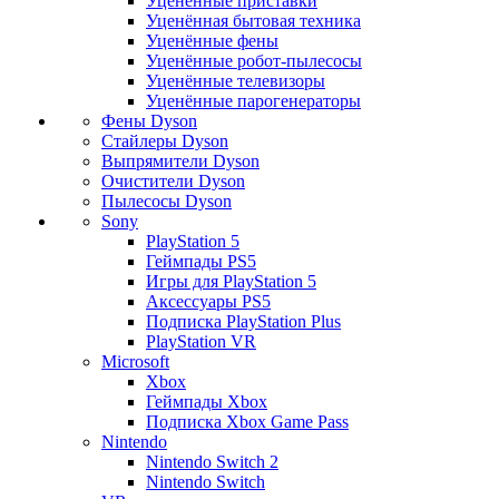
Уценённые приставки
Уценённая бытовая техника
Уценённые фены
Уценённые робот-пылесосы
Уценённые телевизоры
Уценённые парогенераторы
Фены Dyson
Стайлеры Dyson
Выпрямители Dyson
Очистители Dyson
Пылесосы Dyson
Sony
PlayStation 5
Геймпады PS5
Игры для PlayStation 5
Аксессуары PS5
Подписка PlayStation Plus
PlayStation VR
Microsoft
Xbox
Геймпады Xbox
Подписка Xbox Game Pass
Nintendo
Nintendo Switch 2
Nintendo Switch