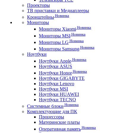
Проекторы
ТВ приставки и Медиаплееры
Новинка
Кронштейны
Мониторы
Новинка
Мониторы Xiaomi
Новинка
Мониторы MSI
Новинка
Мониторы LG
Новинка
Мониторы Samsung
Ноутбуки
Новинка
Ноутбуки Apple
Ноутбуки ASUS
Новинка
Ноутбуки Honor
Ноутбуки GIGABYTE
Ноутбуки Lenovo
Ноутбуки MSI
Ноутбуки HUAWEI
Ноутбуки TECNO
Новинка
Системные блоки
Комплектующие для ПК
Процессоры
Материнские платы
Новинка
Оперативная память