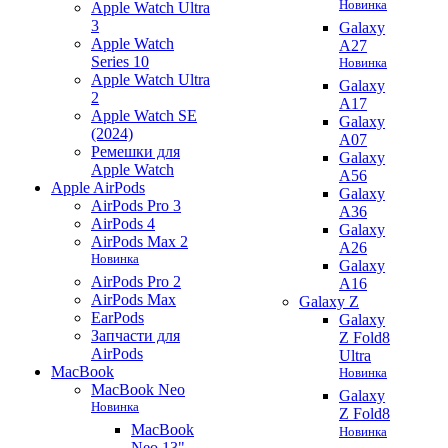
Новинка
Apple Watch Ultra
3
Galaxy
Apple Watch
A27
Series 10
Новинка
Apple Watch Ultra
Galaxy
2
A17
Apple Watch SE
Galaxy
(2024)
A07
Ремешки для
Galaxy
Apple Watch
A56
Apple AirPods
Galaxy
AirPods Pro 3
A36
AirPods 4
Galaxy
AirPods Max 2
A26
Новинка
Galaxy
AirPods Pro 2
A16
AirPods Max
Galaxy Z
EarPods
Galaxy
Запчасти для
Z Fold8
AirPods
Ultra
MacBook
Новинка
MacBook Neo
Galaxy
Новинка
Z Fold8
MacBook
Новинка
Neo 13"