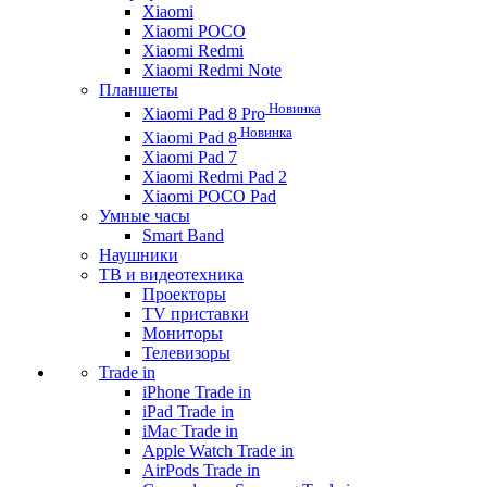
Xiaomi
Xiaomi POCO
Xiaomi Redmi
Xiaomi Redmi Note
Планшеты
Новинка
Xiaomi Pad 8 Pro
Новинка
Xiaomi Pad 8
Xiaomi Pad 7
Xiaomi Redmi Pad 2
Xiaomi POCO Pad
Умные часы
Smart Band
Наушники
ТВ и видеотехника
Проекторы
TV приставки
Мониторы
Телевизоры
Trade in
iPhone Trade in
iPad Trade in
iMac Trade in
Apple Watch Trade in
AirPods Trade in