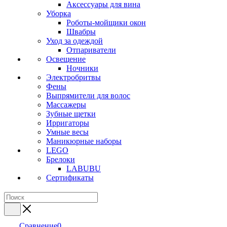
Аксессуары для вина
Уборка
Роботы-мойщики окон
Швабры
Уход за одеждой
Отпариватели
Освещение
Ночники
Электробритвы
Фены
Выпрямители для волос
Массажеры
Зубные щетки
Ирригаторы
Умные весы
Маникюрные наборы
LEGO
Брелоки
LABUBU
Сертификаты
Сравнение
0