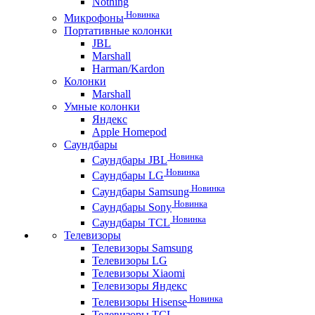
Nothing
Новинка
Микрофоны
Портативные колонки
JBL
Marshall
Harman/Kardon
Колонки
Marshall
Умные колонки
Яндекс
Apple Homepod
Саундбары
Новинка
Саундбары JBL
Новинка
Саундбары LG
Новинка
Саундбары Samsung
Новинка
Саундбары Sony
Новинка
Саундбары TCL
Телевизоры
Телевизоры Samsung
Телевизоры LG
Телевизоры Xiaomi
Телевизоры Яндекс
Новинка
Телевизоры Hisense
Телевизоры TCL