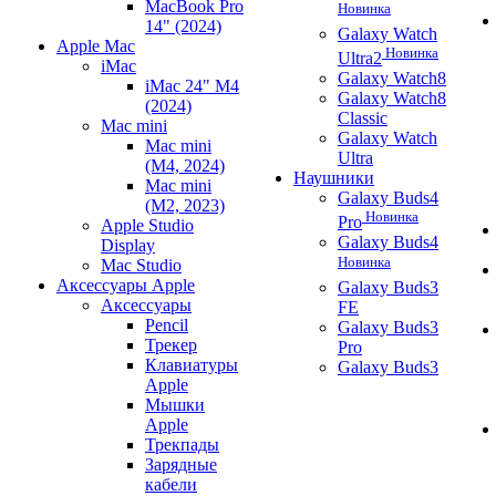
MacBook Pro
Новинка
14" (2024)
Galaxy Watch
Apple Mac
Новинка
Ultra2
iMac
Galaxy Watch8
iMac 24" M4
Galaxy Watch8
(2024)
Classic
Mac mini
Galaxy Watch
Mac mini
Ultra
(M4, 2024)
Наушники
Mac mini
Galaxy Buds4
(M2, 2023)
Новинка
Pro
Apple Studio
Galaxy Buds4
Display
Новинка
Mac Studio
Аксессуары Apple
Galaxy Buds3
Аксессуары
FE
Pencil
Galaxy Buds3
Трекер
Pro
Клавиатуры
Galaxy Buds3
Apple
Мышки
Apple
Трекпады
Зарядные
кабели