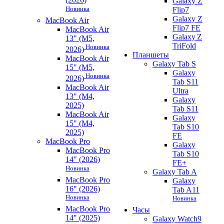
Galaxy Z
Новинка
Flip7
Galaxy Z
MacBook Air
Flip7 FE
MacBook Air
Galaxy Z
13" (M5,
TriFold
Новинка
2026)
Планшеты
MacBook Air
Galaxy Tab S
15" (M5,
Galaxy
Новинка
2026)
Tab S11
MacBook Air
Ultra
13" (M4,
Galaxy
2025)
Tab S11
MacBook Air
Galaxy
15" (M4,
Tab S10
2025)
FE
MacBook Pro
Galaxy
MacBook Pro
Tab S10
14" (2026)
FE+
Новинка
Galaxy Tab A
MacBook Pro
Galaxy
16" (2026)
Tab A11
Новинка
Новинка
MacBook Pro
Часы
14" (2025)
Galaxy Watch9