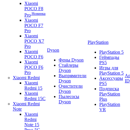
Xiaomi
POCO F8
Новинка
Pro
Xiaomi
POCO F7
Pro
Xiaomi
POCO X7
PlayStation
Pro
Dyson
Xiaomi
PlayStation 5
POCO F6
Геймпады
Фены Dyson
Xiaomi
PS5
Стайлеры
POCO F6
Игры для
Dyson
Pro
PlayStation 5
Выпрямители
Ap
Xiaomi Redmi
Аксессуары
Dyson
ID
Xiaomi
PS5
Очистители
Redmi 15
Подписка
Dyson
Xiaomi
PlayStation
Пылесосы
Redmi 15C
Plus
Dyson
Xiaomi Redmi
PlayStation
Note
VR
Xiaomi
Redmi
Note 15
Pro+ 5G