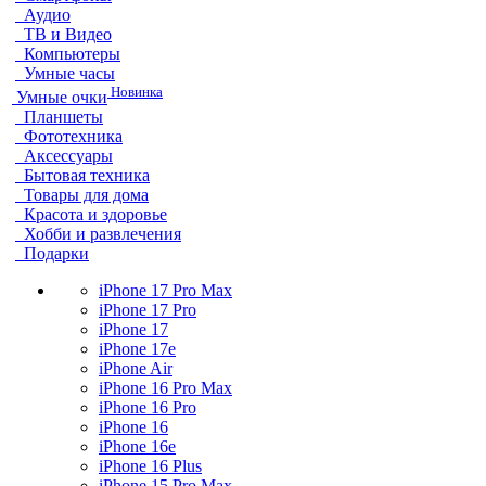
Аудио
ТВ и Видео
Компьютеры
Умные часы
Новинка
Умные очки
Планшеты
Фототехника
Аксессуары
Бытовая техника
Товары для дома
Красота и здоровье
Хобби и развлечения
Подарки
iPhone 17 Pro Max
iPhone 17 Pro
iPhone 17
iPhone 17e
iPhone Air
iPhone 16 Pro Max
iPhone 16 Pro
iPhone 16
iPhone 16e
iPhone 16 Plus
iPhone 15 Pro Max