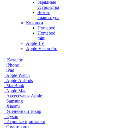
Зарядные
устройства
Чехол-
клавиатура
Колонки
Homepod
Homepod
mini
Apple TV
Apple Vision Pro
Каталог
iPhone
iPad
Apple Watch
Apple AirPods
MacBook
Apple Mac
Аксессуары Apple
Samsung
Xiaomi
Уценённый товар
Dyson
Игровые приставки
Смартфоны