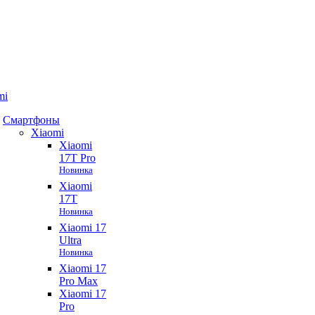
mi
Смартфоны
Xiaomi
Xiaomi
17T Pro
Новинка
Xiaomi
17T
Новинка
Xiaomi 17
Ultra
Новинка
Xiaomi 17
Pro Max
Xiaomi 17
Pro