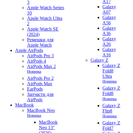
A17
3
Galaxy
Apple Watch Series
A07
10
Galaxy
Apple Watch Ultra
A56
2
Galaxy
Apple Watch SE
A36
(2024)
Galaxy
Ремешки для
A26
Apple Watch
Galaxy
Apple AirPods
A16
AirPods Pro 3
Galaxy Z
AirPods 4
Galaxy Z
AirPods Max 2
Fold8
Новинка
Ultra
AirPods Pro 2
Новинка
AirPods Max
Galaxy Z
EarPods
Fold8
Запчасти для
Новинка
AirPods
MacBook
Galaxy Z
MacBook Neo
Flip8
Новинка
Новинка
MacBook
Galaxy Z
Neo 13"
Fold7
(2026)