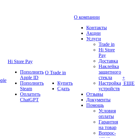
О компании
Контакты
Акции
Услуги
Trade in
Hi Store
Pay
Доставка
Hi Store Pay
Наклейка
Пополнить
защитного
О Trade in
Apple ID
стекла
+
ple
Пополнить
Купить
Настройка
ЕЩЕ
Steam
Сдать
устройств
Оплатить
Отзывы
ChatGPT
Документы
Помощь
Условия
оплаты
Гарантия
на товар
Вопрос-