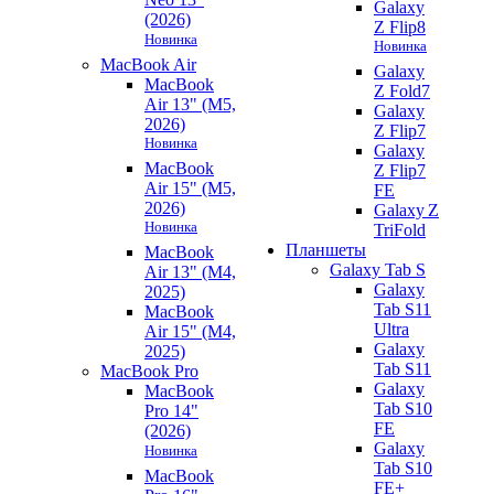
Galaxy
(2026)
Z Flip8
Новинка
Новинка
MacBook Air
Galaxy
MacBook
Z Fold7
Air 13" (M5,
Galaxy
2026)
Z Flip7
Новинка
Galaxy
MacBook
Z Flip7
Air 15" (M5,
FE
2026)
Galaxy Z
Новинка
TriFold
Планшеты
MacBook
Galaxy Tab S
Air 13" (M4,
Galaxy
2025)
Tab S11
MacBook
Ultra
Air 15" (M4,
Galaxy
2025)
Tab S11
MacBook Pro
Galaxy
MacBook
Tab S10
Pro 14"
FE
(2026)
Galaxy
Новинка
Tab S10
MacBook
FE+