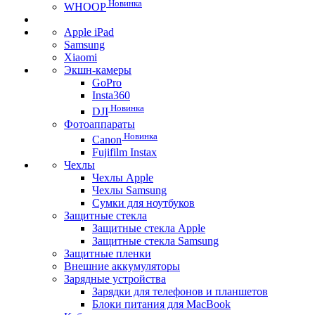
Новинка
WHOOP
Apple iPad
Samsung
Xiaomi
Экшн-камеры
GoPro
Insta360
Новинка
DJI
Фотоаппараты
Новинка
Canon
Fujifilm Instax
Чехлы
Чехлы Apple
Чехлы Samsung
Сумки для ноутбуков
Защитные стекла
Защитные стекла Apple
Защитные стекла Samsung
Защитные пленки
Внешние аккумуляторы
Зарядные устройства
Зарядки для телефонов и планшетов
Блоки питания для MacBook