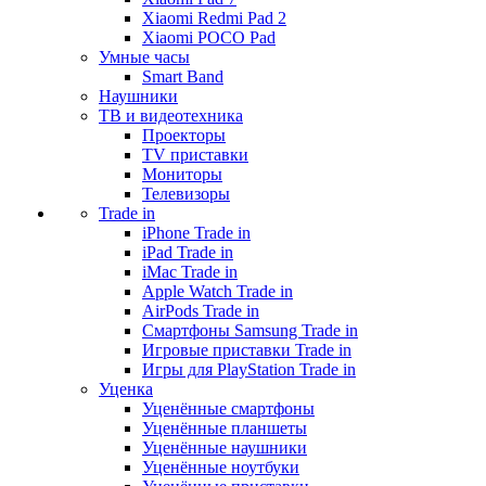
Xiaomi Redmi Pad 2
Xiaomi POCO Pad
Умные часы
Smart Band
Наушники
ТВ и видеотехника
Проекторы
TV приставки
Мониторы
Телевизоры
Trade in
iPhone Trade in
iPad Trade in
iMac Trade in
Apple Watch Trade in
AirPods Trade in
Смартфоны Samsung Trade in
Игровые приставки Trade in
Игры для PlayStation Trade in
Уценка
Уценённые смартфоны
Уценённые планшеты
Уценённые наушники
Уценённые ноутбуки