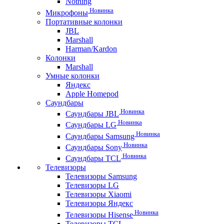
Nothing
Новинка
Микрофоны
Портативные колонки
JBL
Marshall
Harman/Kardon
Колонки
Marshall
Умные колонки
Яндекс
Apple Homepod
Саундбары
Новинка
Саундбары JBL
Новинка
Саундбары LG
Новинка
Саундбары Samsung
Новинка
Саундбары Sony
Новинка
Саундбары TCL
Телевизоры
Телевизоры Samsung
Телевизоры LG
Телевизоры Xiaomi
Телевизоры Яндекс
Новинка
Телевизоры Hisense
Телевизоры TCL