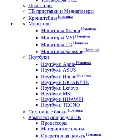
Проекторы
ТВ приставки и Медиаплееры
Новинка
Кронштейны
Мониторы
Новинка
Мониторы Xiaomi
Новинка
Мониторы MSI
Новинка
Мониторы LG
Новинка
Мониторы Samsung
Ноутбуки
Новинка
Ноутбуки Apple
Ноутбуки ASUS
Новинка
Ноутбуки Honor
Ноутбуки GIGABYTE
Ноутбуки Lenovo
Ноутбуки MSI
Ноутбуки HUAWEI
Ноутбуки TECNO
Новинка
Системные блоки
Комплектующие для ПК
Процессоры
Материнские платы
Новинка
Оперативная память