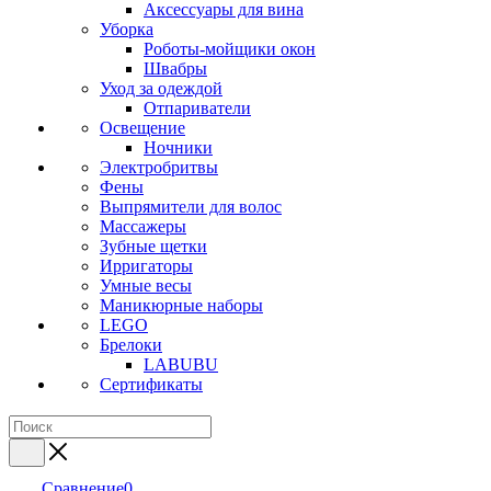
Аксессуары для вина
Уборка
Роботы-мойщики окон
Швабры
Уход за одеждой
Отпариватели
Освещение
Ночники
Электробритвы
Фены
Выпрямители для волос
Массажеры
Зубные щетки
Ирригаторы
Умные весы
Маникюрные наборы
LEGO
Брелоки
LABUBU
Сертификаты
Сравнение
0