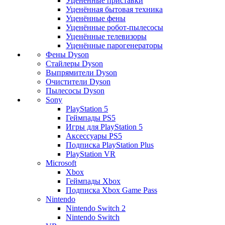
Уценённые приставки
Уценённая бытовая техника
Уценённые фены
Уценённые робот-пылесосы
Уценённые телевизоры
Уценённые парогенераторы
Фены Dyson
Стайлеры Dyson
Выпрямители Dyson
Очистители Dyson
Пылесосы Dyson
Sony
PlayStation 5
Геймпады PS5
Игры для PlayStation 5
Аксессуары PS5
Подписка PlayStation Plus
PlayStation VR
Microsoft
Xbox
Геймпады Xbox
Подписка Xbox Game Pass
Nintendo
Nintendo Switch 2
Nintendo Switch