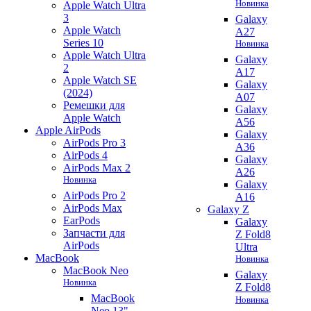
Новинка
Apple Watch Ultra
3
Galaxy
Apple Watch
A27
Series 10
Новинка
Apple Watch Ultra
Galaxy
2
A17
Apple Watch SE
Galaxy
(2024)
A07
Ремешки для
Galaxy
Apple Watch
A56
Apple AirPods
Galaxy
AirPods Pro 3
A36
AirPods 4
Galaxy
AirPods Max 2
A26
Новинка
Galaxy
AirPods Pro 2
A16
AirPods Max
Galaxy Z
EarPods
Galaxy
Запчасти для
Z Fold8
AirPods
Ultra
MacBook
Новинка
MacBook Neo
Galaxy
Новинка
Z Fold8
MacBook
Новинка
Neo 13"