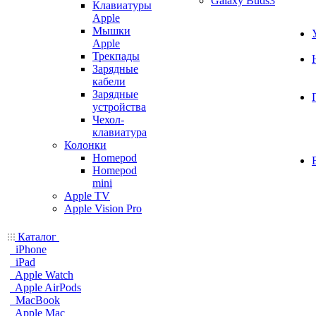
Galaxy Buds3
Клавиатуры
Apple
Мышки
Apple
Трекпады
Зарядные
кабели
Зарядные
устройства
Чехол-
клавиатура
Колонки
Homepod
Homepod
mini
Apple TV
Apple Vision Pro
Каталог
iPhone
iPad
Apple Watch
Apple AirPods
MacBook
Apple Mac