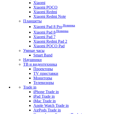
Xiaomi
Xiaomi POCO
Xiaomi Redmi
Xiaomi Redmi Note
Планшеты
Новинка
Xiaomi Pad 8 Pro
Новинка
Xiaomi Pad 8
Xiaomi Pad 7
Xiaomi Redmi Pad 2
Xiaomi POCO Pad
Умные часы
Smart Band
Наушники
ТВ и видеотехника
Проекторы
TV приставки
Мониторы
Телевизоры
Trade in
iPhone Trade in
iPad Trade in
iMac Trade in
Apple Watch Trade in
AirPods Trade in