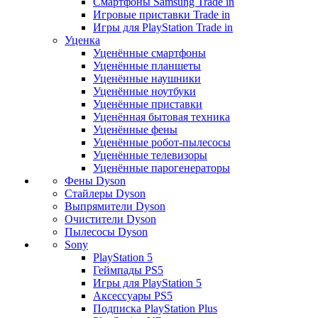
Смартфоны Samsung Trade in
Игровые приставки Trade in
Игры для PlayStation Trade in
Уценка
Уценённые смартфоны
Уценённые планшеты
Уценённые наушники
Уценённые ноутбуки
Уценённые приставки
Уценённая бытовая техника
Уценённые фены
Уценённые робот-пылесосы
Уценённые телевизоры
Уценённые парогенераторы
Фены Dyson
Стайлеры Dyson
Выпрямители Dyson
Очистители Dyson
Пылесосы Dyson
Sony
PlayStation 5
Геймпады PS5
Игры для PlayStation 5
Аксессуары PS5
Подписка PlayStation Plus