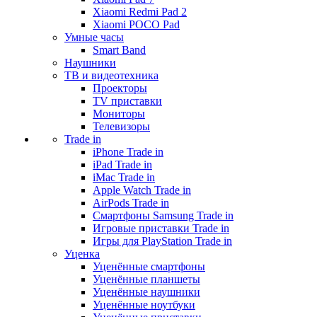
Xiaomi Redmi Pad 2
Xiaomi POCO Pad
Умные часы
Smart Band
Наушники
ТВ и видеотехника
Проекторы
TV приставки
Мониторы
Телевизоры
Trade in
iPhone Trade in
iPad Trade in
iMac Trade in
Apple Watch Trade in
AirPods Trade in
Смартфоны Samsung Trade in
Игровые приставки Trade in
Игры для PlayStation Trade in
Уценка
Уценённые смартфоны
Уценённые планшеты
Уценённые наушники
Уценённые ноутбуки