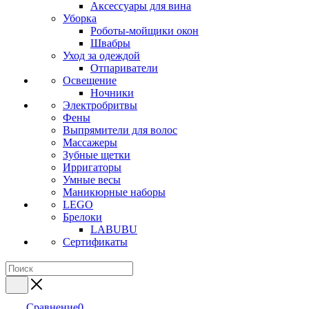
Аксессуары для вина
Уборка
Роботы-мойщики окон
Швабры
Уход за одеждой
Отпариватели
Освещение
Ночники
Электробритвы
Фены
Выпрямители для волос
Массажеры
Зубные щетки
Ирригаторы
Умные весы
Маникюрные наборы
LEGO
Брелоки
LABUBU
Сертификаты
Сравнение
0