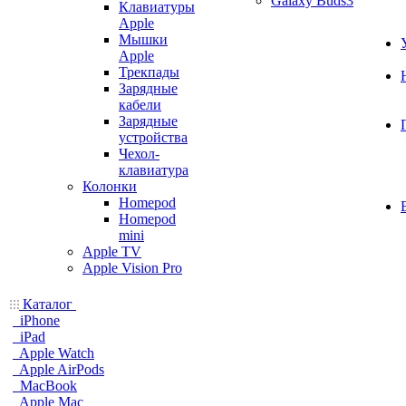
Galaxy Buds3
Клавиатуры
Apple
Мышки
Apple
Трекпады
Зарядные
кабели
Зарядные
устройства
Чехол-
клавиатура
Колонки
Homepod
Homepod
mini
Apple TV
Apple Vision Pro
Каталог
iPhone
iPad
Apple Watch
Apple AirPods
MacBook
Apple Mac