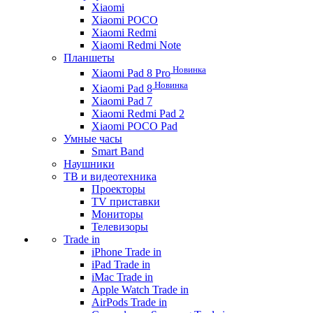
Xiaomi
Xiaomi POCO
Xiaomi Redmi
Xiaomi Redmi Note
Планшеты
Новинка
Xiaomi Pad 8 Pro
Новинка
Xiaomi Pad 8
Xiaomi Pad 7
Xiaomi Redmi Pad 2
Xiaomi POCO Pad
Умные часы
Smart Band
Наушники
ТВ и видеотехника
Проекторы
TV приставки
Мониторы
Телевизоры
Trade in
iPhone Trade in
iPad Trade in
iMac Trade in
Apple Watch Trade in
AirPods Trade in