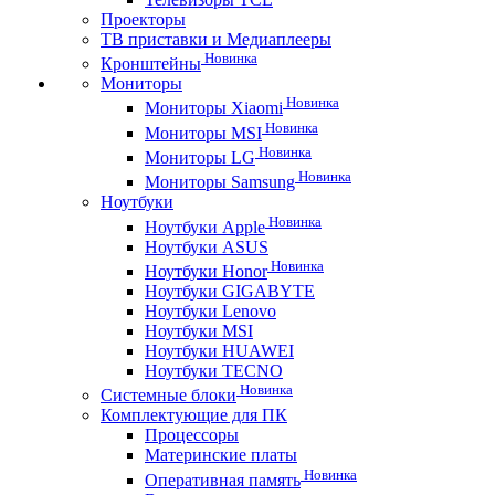
Проекторы
ТВ приставки и Медиаплееры
Новинка
Кронштейны
Мониторы
Новинка
Мониторы Xiaomi
Новинка
Мониторы MSI
Новинка
Мониторы LG
Новинка
Мониторы Samsung
Ноутбуки
Новинка
Ноутбуки Apple
Ноутбуки ASUS
Новинка
Ноутбуки Honor
Ноутбуки GIGABYTE
Ноутбуки Lenovo
Ноутбуки MSI
Ноутбуки HUAWEI
Ноутбуки TECNO
Новинка
Системные блоки
Комплектующие для ПК
Процессоры
Материнские платы
Новинка
Оперативная память