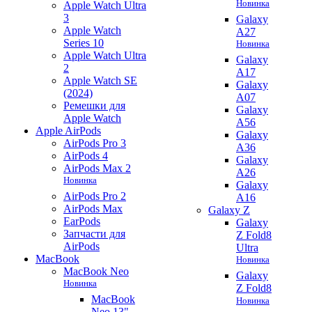
Новинка
Apple Watch Ultra
3
Galaxy
Apple Watch
A27
Series 10
Новинка
Apple Watch Ultra
Galaxy
2
A17
Apple Watch SE
Galaxy
(2024)
A07
Ремешки для
Galaxy
Apple Watch
A56
Apple AirPods
Galaxy
AirPods Pro 3
A36
AirPods 4
Galaxy
AirPods Max 2
A26
Новинка
Galaxy
AirPods Pro 2
A16
AirPods Max
Galaxy Z
EarPods
Galaxy
Запчасти для
Z Fold8
AirPods
Ultra
MacBook
Новинка
MacBook Neo
Galaxy
Новинка
Z Fold8
MacBook
Новинка
Neo 13"