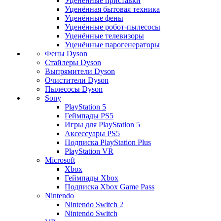
Уценённые приставки
Уценённая бытовая техника
Уценённые фены
Уценённые робот-пылесосы
Уценённые телевизоры
Уценённые парогенераторы
Фены Dyson
Стайлеры Dyson
Выпрямители Dyson
Очистители Dyson
Пылесосы Dyson
Sony
PlayStation 5
Геймпады PS5
Игры для PlayStation 5
Аксессуары PS5
Подписка PlayStation Plus
PlayStation VR
Microsoft
Xbox
Геймпады Xbox
Подписка Xbox Game Pass
Nintendo
Nintendo Switch 2
Nintendo Switch