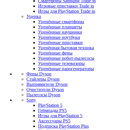
Смартфоны Samsung Trade in
Игровые приставки Trade in
Игры для PlayStation Trade in
Уценка
Уценённые смартфоны
Уценённые планшеты
Уценённые наушники
Уценённые ноутбуки
Уценённые приставки
Уценённая бытовая техника
Уценённые фены
Уценённые робот-пылесосы
Уценённые телевизоры
Уценённые парогенераторы
Фены Dyson
Стайлеры Dyson
Выпрямители Dyson
Очистители Dyson
Пылесосы Dyson
Sony
PlayStation 5
Геймпады PS5
Игры для PlayStation 5
Аксессуары PS5
Подписка PlayStation Plus