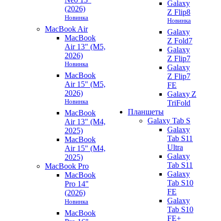
Galaxy
(2026)
Z Flip8
Новинка
Новинка
MacBook Air
Galaxy
MacBook
Z Fold7
Air 13" (M5,
Galaxy
2026)
Z Flip7
Новинка
Galaxy
MacBook
Z Flip7
Air 15" (M5,
FE
2026)
Galaxy Z
Новинка
TriFold
Планшеты
MacBook
Galaxy Tab S
Air 13" (M4,
Galaxy
2025)
Tab S11
MacBook
Ultra
Air 15" (M4,
Galaxy
2025)
Tab S11
MacBook Pro
Galaxy
MacBook
Tab S10
Pro 14"
FE
(2026)
Galaxy
Новинка
Tab S10
MacBook
FE+