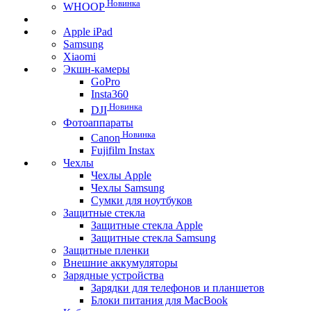
Новинка
WHOOP
Apple iPad
Samsung
Xiaomi
Экшн-камеры
GoPro
Insta360
Новинка
DJI
Фотоаппараты
Новинка
Canon
Fujifilm Instax
Чехлы
Чехлы Apple
Чехлы Samsung
Сумки для ноутбуков
Защитные стекла
Защитные стекла Apple
Защитные стекла Samsung
Защитные пленки
Внешние аккумуляторы
Зарядные устройства
Зарядки для телефонов и планшетов
Блоки питания для MacBook