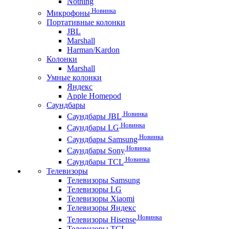
Nothing
Новинка
Микрофоны
Портативные колонки
JBL
Marshall
Harman/Kardon
Колонки
Marshall
Умные колонки
Яндекс
Apple Homepod
Саундбары
Новинка
Саундбары JBL
Новинка
Саундбары LG
Новинка
Саундбары Samsung
Новинка
Саундбары Sony
Новинка
Саундбары TCL
Телевизоры
Телевизоры Samsung
Телевизоры LG
Телевизоры Xiaomi
Телевизоры Яндекс
Новинка
Телевизоры Hisense
Телевизоры TCL