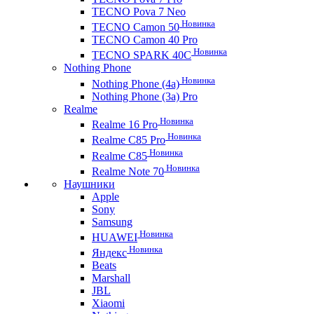
TECNO Pova 7 Neo
Новинка
TECNO Camon 50
TECNO Camon 40 Pro
Новинка
TECNO SPARK 40C
Nothing Phone
Новинка
Nothing Phone (4a)
Nothing Phone (3a) Pro
Realme
Новинка
Realme 16 Pro
Новинка
Realme C85 Pro
Новинка
Realme C85
Новинка
Realme Note 70
Наушники
Apple
Sony
Samsung
Новинка
HUAWEI
Новинка
Яндекс
Beats
Marshall
JBL
Xiaomi