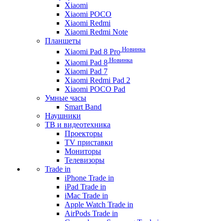
Xiaomi
Xiaomi POCO
Xiaomi Redmi
Xiaomi Redmi Note
Планшеты
Новинка
Xiaomi Pad 8 Pro
Новинка
Xiaomi Pad 8
Xiaomi Pad 7
Xiaomi Redmi Pad 2
Xiaomi POCO Pad
Умные часы
Smart Band
Наушники
ТВ и видеотехника
Проекторы
TV приставки
Мониторы
Телевизоры
Trade in
iPhone Trade in
iPad Trade in
iMac Trade in
Apple Watch Trade in
AirPods Trade in