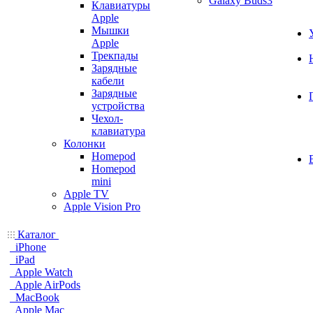
Galaxy Buds3
Клавиатуры
Apple
Мышки
Apple
Трекпады
Зарядные
кабели
Зарядные
устройства
Чехол-
клавиатура
Колонки
Homepod
Homepod
mini
Apple TV
Apple Vision Pro
Каталог
iPhone
iPad
Apple Watch
Apple AirPods
MacBook
Apple Mac