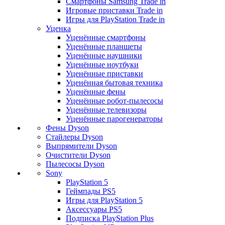
Смартфоны Samsung Trade in
Игровые приставки Trade in
Игры для PlayStation Trade in
Уценка
Уценённые смартфоны
Уценённые планшеты
Уценённые наушники
Уценённые ноутбуки
Уценённые приставки
Уценённая бытовая техника
Уценённые фены
Уценённые робот-пылесосы
Уценённые телевизоры
Уценённые парогенераторы
Фены Dyson
Стайлеры Dyson
Выпрямители Dyson
Очистители Dyson
Пылесосы Dyson
Sony
PlayStation 5
Геймпады PS5
Игры для PlayStation 5
Аксессуары PS5
Подписка PlayStation Plus