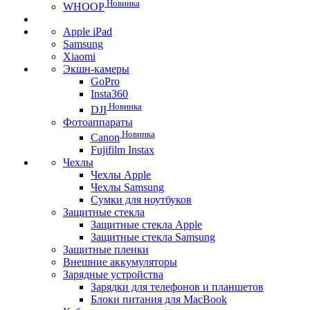
Новинка
WHOOP
Apple iPad
Samsung
Xiaomi
Экшн-камеры
GoPro
Insta360
Новинка
DJI
Фотоаппараты
Новинка
Canon
Fujifilm Instax
Чехлы
Чехлы Apple
Чехлы Samsung
Сумки для ноутбуков
Защитные стекла
Защитные стекла Apple
Защитные стекла Samsung
Защитные пленки
Внешние аккумуляторы
Зарядные устройства
Зарядки для телефонов и планшетов
Блоки питания для MacBook