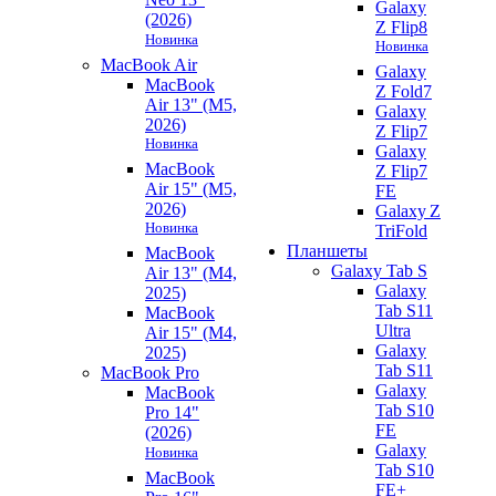
Galaxy
(2026)
Z Flip8
Новинка
Новинка
MacBook Air
Galaxy
MacBook
Z Fold7
Air 13" (M5,
Galaxy
2026)
Z Flip7
Новинка
Galaxy
MacBook
Z Flip7
Air 15" (M5,
FE
2026)
Galaxy Z
Новинка
TriFold
Планшеты
MacBook
Galaxy Tab S
Air 13" (M4,
Galaxy
2025)
Tab S11
MacBook
Ultra
Air 15" (M4,
Galaxy
2025)
Tab S11
MacBook Pro
Galaxy
MacBook
Tab S10
Pro 14"
FE
(2026)
Galaxy
Новинка
Tab S10
MacBook
FE+