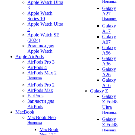
Новинка
Apple Watch Ultra
3
Galaxy
Apple Watch
A27
Series 10
Новинка
Apple Watch Ultra
Galaxy
2
A17
Apple Watch SE
Galaxy
(2024)
A07
Ремешки для
Galaxy
Apple Watch
A56
Apple AirPods
Galaxy
AirPods Pro 3
A36
AirPods 4
Galaxy
AirPods Max 2
A26
Новинка
Galaxy
AirPods Pro 2
A16
AirPods Max
Galaxy Z
EarPods
Galaxy
Запчасти для
Z Fold8
AirPods
Ultra
MacBook
Новинка
MacBook Neo
Galaxy
Новинка
Z Fold8
MacBook
Новинка
Neo 13"