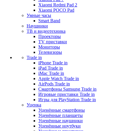
Xiaomi Redmi Pad 2
Xiaomi POCO Pad
Умные часы
Smart Band
Наушники
ТВ и видеотехника
Проекторы
TV приставки
Мониторы
Телевизоры
Trade in
iPhone Trade in
iPad Trade in
iMac Trade in
Apple Watch Trade in
AirPods Trade in
Смартфоны Samsung Trade in
Игровые приставки Trade in
Игры для PlayStation Trade in
Уценка
Уценённые смартфоны
Уценённые планшеты
Уценённые наушники
Уценённые ноутбуки