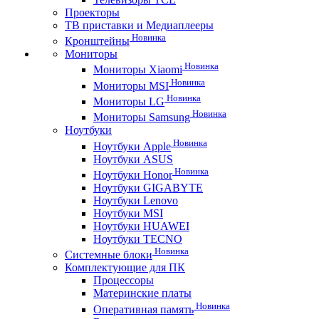
Проекторы
ТВ приставки и Медиаплееры
Новинка
Кронштейны
Мониторы
Новинка
Мониторы Xiaomi
Новинка
Мониторы MSI
Новинка
Мониторы LG
Новинка
Мониторы Samsung
Ноутбуки
Новинка
Ноутбуки Apple
Ноутбуки ASUS
Новинка
Ноутбуки Honor
Ноутбуки GIGABYTE
Ноутбуки Lenovo
Ноутбуки MSI
Ноутбуки HUAWEI
Ноутбуки TECNO
Новинка
Системные блоки
Комплектующие для ПК
Процессоры
Материнские платы
Новинка
Оперативная память