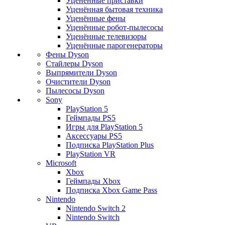
Уценённые приставки
Уценённая бытовая техника
Уценённые фены
Уценённые робот-пылесосы
Уценённые телевизоры
Уценённые парогенераторы
Фены Dyson
Стайлеры Dyson
Выпрямители Dyson
Очистители Dyson
Пылесосы Dyson
Sony
PlayStation 5
Геймпады PS5
Игры для PlayStation 5
Аксессуары PS5
Подписка PlayStation Plus
PlayStation VR
Microsoft
Xbox
Геймпады Xbox
Подписка Xbox Game Pass
Nintendo
Nintendo Switch 2
Nintendo Switch