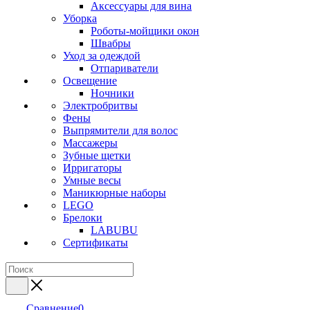
Аксессуары для вина
Уборка
Роботы-мойщики окон
Швабры
Уход за одеждой
Отпариватели
Освещение
Ночники
Электробритвы
Фены
Выпрямители для волос
Массажеры
Зубные щетки
Ирригаторы
Умные весы
Маникюрные наборы
LEGO
Брелоки
LABUBU
Сертификаты
Сравнение
0