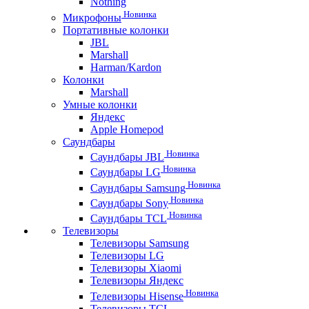
Nothing
Новинка
Микрофоны
Портативные колонки
JBL
Marshall
Harman/Kardon
Колонки
Marshall
Умные колонки
Яндекс
Apple Homepod
Саундбары
Новинка
Саундбары JBL
Новинка
Саундбары LG
Новинка
Саундбары Samsung
Новинка
Саундбары Sony
Новинка
Саундбары TCL
Телевизоры
Телевизоры Samsung
Телевизоры LG
Телевизоры Xiaomi
Телевизоры Яндекс
Новинка
Телевизоры Hisense
Телевизоры TCL