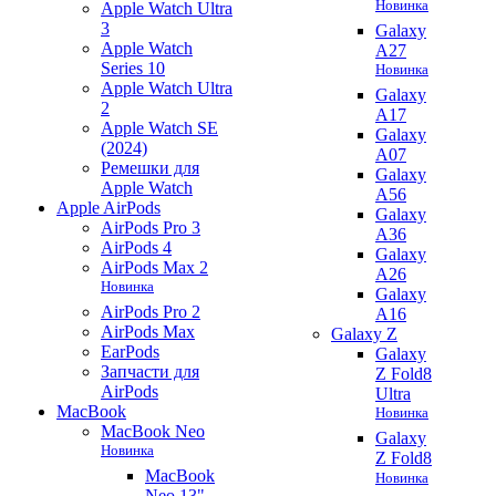
Новинка
Apple Watch Ultra
3
Galaxy
Apple Watch
A27
Series 10
Новинка
Apple Watch Ultra
Galaxy
2
A17
Apple Watch SE
Galaxy
(2024)
A07
Ремешки для
Galaxy
Apple Watch
A56
Apple AirPods
Galaxy
AirPods Pro 3
A36
AirPods 4
Galaxy
AirPods Max 2
A26
Новинка
Galaxy
AirPods Pro 2
A16
AirPods Max
Galaxy Z
EarPods
Galaxy
Запчасти для
Z Fold8
AirPods
Ultra
MacBook
Новинка
MacBook Neo
Galaxy
Новинка
Z Fold8
MacBook
Новинка
Neo 13"