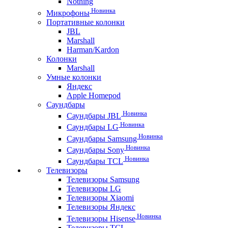
Nothing
Новинка
Микрофоны
Портативные колонки
JBL
Marshall
Harman/Kardon
Колонки
Marshall
Умные колонки
Яндекс
Apple Homepod
Саундбары
Новинка
Саундбары JBL
Новинка
Саундбары LG
Новинка
Саундбары Samsung
Новинка
Саундбары Sony
Новинка
Саундбары TCL
Телевизоры
Телевизоры Samsung
Телевизоры LG
Телевизоры Xiaomi
Телевизоры Яндекс
Новинка
Телевизоры Hisense
Телевизоры TCL