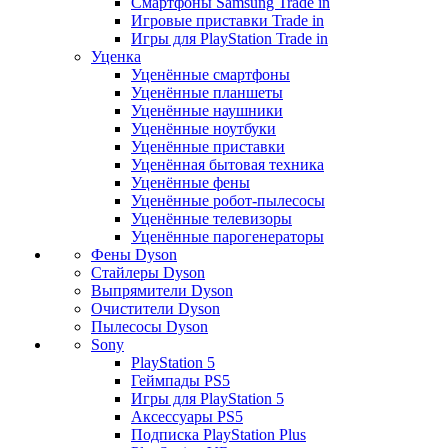
Смартфоны Samsung Trade in
Игровые приставки Trade in
Игры для PlayStation Trade in
Уценка
Уценённые смартфоны
Уценённые планшеты
Уценённые наушники
Уценённые ноутбуки
Уценённые приставки
Уценённая бытовая техника
Уценённые фены
Уценённые робот-пылесосы
Уценённые телевизоры
Уценённые парогенераторы
Фены Dyson
Стайлеры Dyson
Выпрямители Dyson
Очистители Dyson
Пылесосы Dyson
Sony
PlayStation 5
Геймпады PS5
Игры для PlayStation 5
Аксессуары PS5
Подписка PlayStation Plus