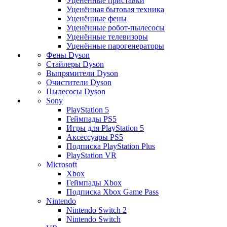
Уценённые приставки
Уценённая бытовая техника
Уценённые фены
Уценённые робот-пылесосы
Уценённые телевизоры
Уценённые парогенераторы
Фены Dyson
Стайлеры Dyson
Выпрямители Dyson
Очистители Dyson
Пылесосы Dyson
Sony
PlayStation 5
Геймпады PS5
Игры для PlayStation 5
Аксессуары PS5
Подписка PlayStation Plus
PlayStation VR
Microsoft
Xbox
Геймпады Xbox
Подписка Xbox Game Pass
Nintendo
Nintendo Switch 2
Nintendo Switch