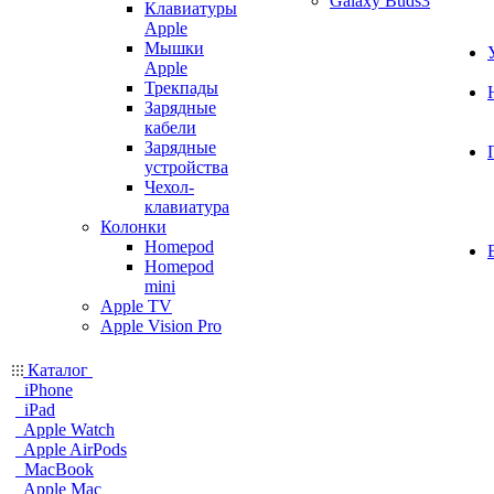
Galaxy Buds3
Клавиатуры
Apple
Мышки
Apple
Трекпады
Зарядные
кабели
Зарядные
устройства
Чехол-
клавиатура
Колонки
Homepod
Homepod
mini
Apple TV
Apple Vision Pro
Каталог
iPhone
iPad
Apple Watch
Apple AirPods
MacBook
Apple Mac