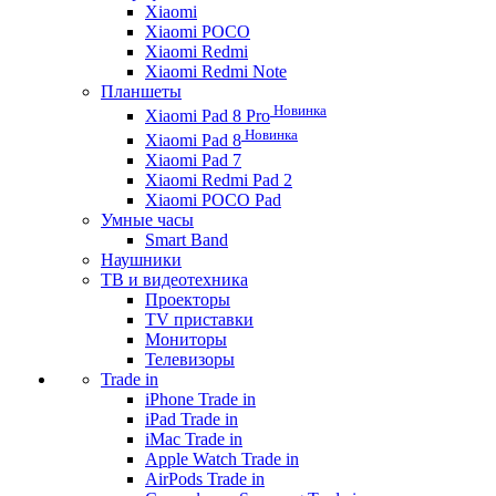
Xiaomi
Xiaomi POCO
Xiaomi Redmi
Xiaomi Redmi Note
Планшеты
Новинка
Xiaomi Pad 8 Pro
Новинка
Xiaomi Pad 8
Xiaomi Pad 7
Xiaomi Redmi Pad 2
Xiaomi POCO Pad
Умные часы
Smart Band
Наушники
ТВ и видеотехника
Проекторы
TV приставки
Мониторы
Телевизоры
Trade in
iPhone Trade in
iPad Trade in
iMac Trade in
Apple Watch Trade in
AirPods Trade in