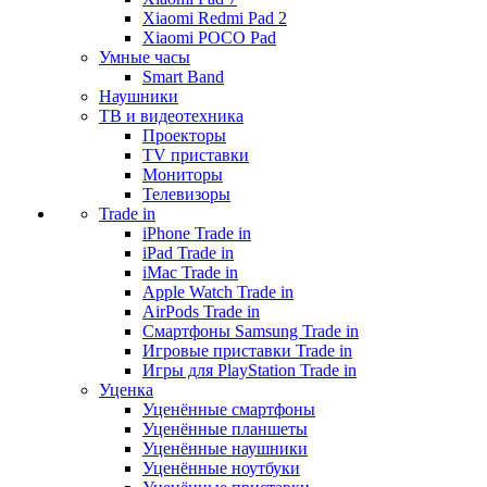
Xiaomi Redmi Pad 2
Xiaomi POCO Pad
Умные часы
Smart Band
Наушники
ТВ и видеотехника
Проекторы
TV приставки
Мониторы
Телевизоры
Trade in
iPhone Trade in
iPad Trade in
iMac Trade in
Apple Watch Trade in
AirPods Trade in
Смартфоны Samsung Trade in
Игровые приставки Trade in
Игры для PlayStation Trade in
Уценка
Уценённые смартфоны
Уценённые планшеты
Уценённые наушники
Уценённые ноутбуки