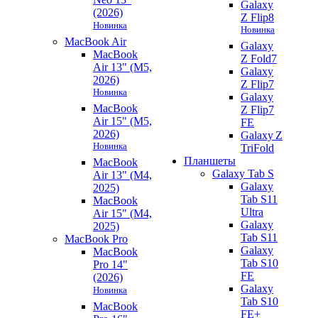
Galaxy
(2026)
Z Flip8
Новинка
Новинка
MacBook Air
Galaxy
MacBook
Z Fold7
Air 13" (M5,
Galaxy
2026)
Z Flip7
Новинка
Galaxy
MacBook
Z Flip7
Air 15" (M5,
FE
2026)
Galaxy Z
Новинка
TriFold
Планшеты
MacBook
Galaxy Tab S
Air 13" (M4,
Galaxy
2025)
Tab S11
MacBook
Ultra
Air 15" (M4,
Galaxy
2025)
Tab S11
MacBook Pro
Galaxy
MacBook
Tab S10
Pro 14"
FE
(2026)
Galaxy
Новинка
Tab S10
MacBook
FE+