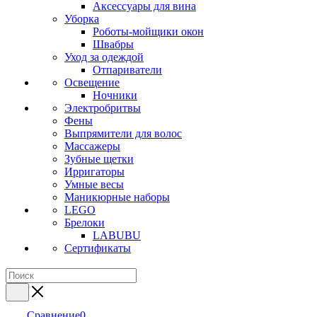
Аксессуары для вина
Уборка
Роботы-мойщики окон
Швабры
Уход за одеждой
Отпариватели
Освещение
Ночники
Электробритвы
Фены
Выпрямители для волос
Массажеры
Зубные щетки
Ирригаторы
Умные весы
Маникюрные наборы
LEGO
Брелоки
LABUBU
Сертификаты
Сравнение
0