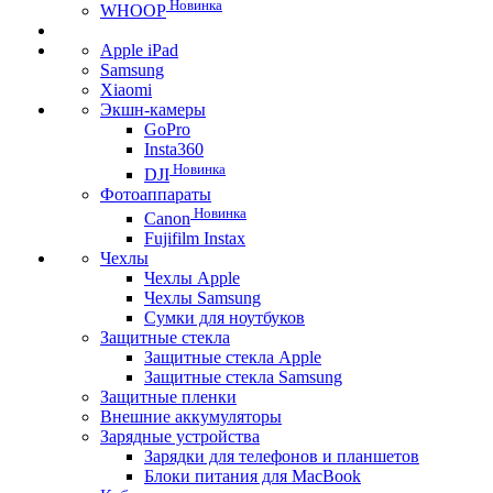
Новинка
WHOOP
Apple iPad
Samsung
Xiaomi
Экшн-камеры
GoPro
Insta360
Новинка
DJI
Фотоаппараты
Новинка
Canon
Fujifilm Instax
Чехлы
Чехлы Apple
Чехлы Samsung
Сумки для ноутбуков
Защитные стекла
Защитные стекла Apple
Защитные стекла Samsung
Защитные пленки
Внешние аккумуляторы
Зарядные устройства
Зарядки для телефонов и планшетов
Блоки питания для MacBook