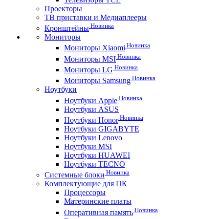
Проекторы
ТВ приставки и Медиаплееры
Новинка
Кронштейны
Мониторы
Новинка
Мониторы Xiaomi
Новинка
Мониторы MSI
Новинка
Мониторы LG
Новинка
Мониторы Samsung
Ноутбуки
Новинка
Ноутбуки Apple
Ноутбуки ASUS
Новинка
Ноутбуки Honor
Ноутбуки GIGABYTE
Ноутбуки Lenovo
Ноутбуки MSI
Ноутбуки HUAWEI
Ноутбуки TECNO
Новинка
Системные блоки
Комплектующие для ПК
Процессоры
Материнские платы
Новинка
Оперативная память