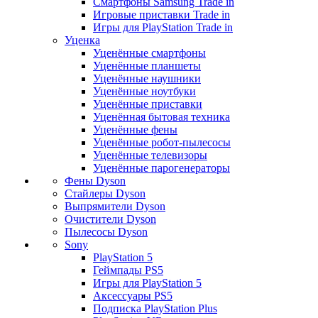
Смартфоны Samsung Trade in
Игровые приставки Trade in
Игры для PlayStation Trade in
Уценка
Уценённые смартфоны
Уценённые планшеты
Уценённые наушники
Уценённые ноутбуки
Уценённые приставки
Уценённая бытовая техника
Уценённые фены
Уценённые робот-пылесосы
Уценённые телевизоры
Уценённые парогенераторы
Фены Dyson
Стайлеры Dyson
Выпрямители Dyson
Очистители Dyson
Пылесосы Dyson
Sony
PlayStation 5
Геймпады PS5
Игры для PlayStation 5
Аксессуары PS5
Подписка PlayStation Plus