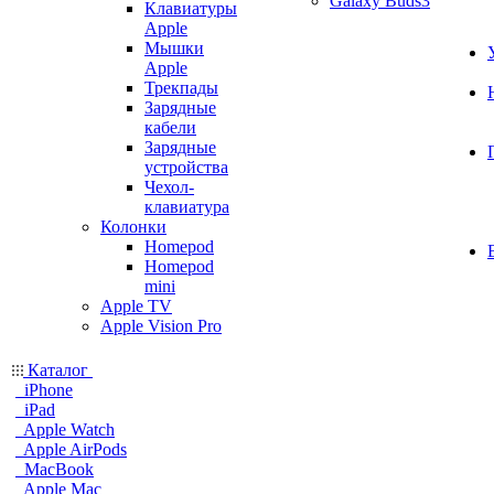
Galaxy Buds3
Клавиатуры
Apple
Мышки
Apple
Трекпады
Зарядные
кабели
Зарядные
устройства
Чехол-
клавиатура
Колонки
Homepod
Homepod
mini
Apple TV
Apple Vision Pro
Каталог
iPhone
iPad
Apple Watch
Apple AirPods
MacBook
Apple Mac