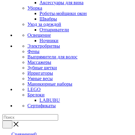
Аксессуары для вина
Уборка
Роботы-мойщики окон
Швабры
Уход за одеждой
Отпариватели
Освещение
Ночники
Электробритвы
Фены
Выпрямители для волос
Массажеры
Зубные щетки
Ирригаторы
Умные весы
Маникюрные наборы
LEGO
Брелоки
LABUBU
Сертификаты
Сравнение
0