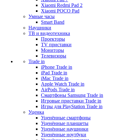
Xiaomi Redmi Pad 2
Xiaomi POCO Pad
Умные часы
Smart Band
Наушники
ТВ и видеотехника
Проекторы
TV приставки
Мониторы
Телевизоры
Trade in
iPhone Trade in
iPad Trade in
iMac Trade in
Apple Watch Trade in
AirPods Trade in
Смартфоны Samsung Trade in
Игровые приставки Trade in
Игры для PlayStation Trade in
Уценка
Уценённые смартфоны
Уценённые планшеты
Уценённые наушники
Уценённые ноутбуки