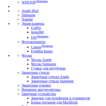
Новинка
WHOOP
Apple iPad
Samsung
Xiaomi
Экшн-камеры
GoPro
Insta360
Новинка
DJI
Фотоаппараты
Новинка
Canon
Fujifilm Instax
Чехлы
Чехлы Apple
Чехлы Samsung
Сумки для ноутбуков
Защитные стекла
Защитные стекла Apple
Защитные стекла Samsung
Защитные пленки
Внешние аккумуляторы
Зарядные устройства
Зарядки для телефонов и планшетов
Блоки питания для MacBook