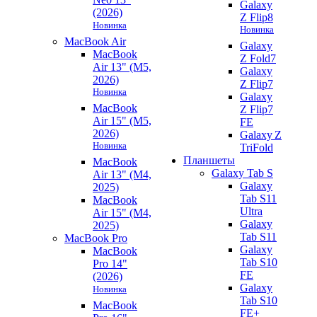
Galaxy
(2026)
Z Flip8
Новинка
Новинка
MacBook Air
Galaxy
MacBook
Z Fold7
Air 13" (M5,
Galaxy
2026)
Z Flip7
Новинка
Galaxy
MacBook
Z Flip7
Air 15" (M5,
FE
2026)
Galaxy Z
Новинка
TriFold
Планшеты
MacBook
Galaxy Tab S
Air 13" (M4,
Galaxy
2025)
Tab S11
MacBook
Ultra
Air 15" (M4,
Galaxy
2025)
Tab S11
MacBook Pro
Galaxy
MacBook
Tab S10
Pro 14"
FE
(2026)
Galaxy
Новинка
Tab S10
MacBook
FE+