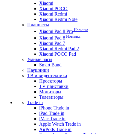
Xiaomi
Xiaomi POCO
Xiaomi Redmi
Xiaomi Redmi Note
Планшеты
Новинка
Xiaomi Pad 8 Pro
Новинка
Xiaomi Pad 8
Xiaomi Pad 7
Xiaomi Redmi Pad 2
Xiaomi POCO Pad
Умные часы
Smart Band
Наушники
ТВ и видеотехника
Проекторы
TV приставки
Мониторы
Телевизоры
Trade in
iPhone Trade in
iPad Trade in
iMac Trade in
Apple Watch Trade in
AirPods Trade in