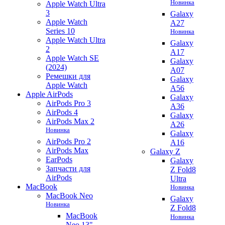
Новинка
Apple Watch Ultra
3
Galaxy
Apple Watch
A27
Series 10
Новинка
Apple Watch Ultra
Galaxy
2
A17
Apple Watch SE
Galaxy
(2024)
A07
Ремешки для
Galaxy
Apple Watch
A56
Apple AirPods
Galaxy
AirPods Pro 3
A36
AirPods 4
Galaxy
AirPods Max 2
A26
Новинка
Galaxy
AirPods Pro 2
A16
AirPods Max
Galaxy Z
EarPods
Galaxy
Запчасти для
Z Fold8
AirPods
Ultra
MacBook
Новинка
MacBook Neo
Galaxy
Новинка
Z Fold8
MacBook
Новинка
Neo 13"