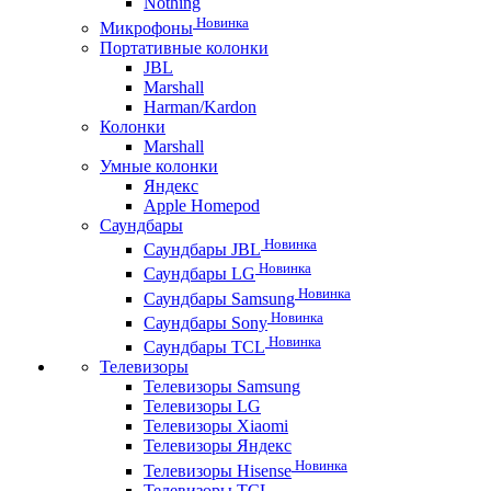
Nothing
Новинка
Микрофоны
Портативные колонки
JBL
Marshall
Harman/Kardon
Колонки
Marshall
Умные колонки
Яндекс
Apple Homepod
Саундбары
Новинка
Саундбары JBL
Новинка
Саундбары LG
Новинка
Саундбары Samsung
Новинка
Саундбары Sony
Новинка
Саундбары TCL
Телевизоры
Телевизоры Samsung
Телевизоры LG
Телевизоры Xiaomi
Телевизоры Яндекс
Новинка
Телевизоры Hisense
Телевизоры TCL