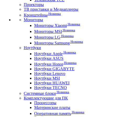
Проекторы
ТВ приставки и Медиаплееры
Новинка
Кронштейны
Мониторы
Новинка
Мониторы Xiaomi
Новинка
Мониторы MSI
Новинка
Мониторы LG
Новинка
Мониторы Samsung
Ноутбуки
Новинка
Ноутбуки Apple
Ноутбуки ASUS
Новинка
Ноутбуки Honor
Ноутбуки GIGABYTE
Ноутбуки Lenovo
Ноутбуки MSI
Ноутбуки HUAWEI
Ноутбуки TECNO
Новинка
Системные блоки
Комплектующие для ПК
Процессоры
Материнские платы
Новинка
Оперативная память