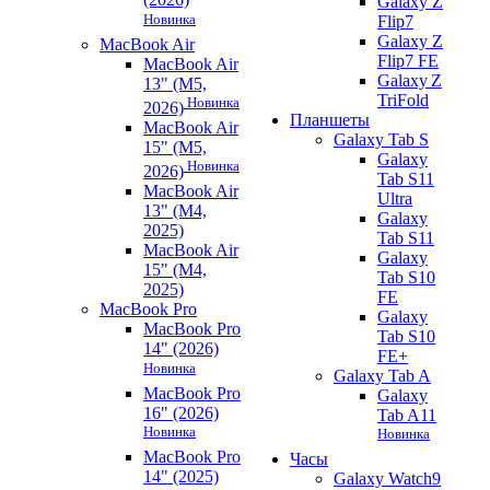
Galaxy Z
Новинка
Flip7
Galaxy Z
MacBook Air
Flip7 FE
MacBook Air
Galaxy Z
13" (M5,
TriFold
Новинка
2026)
Планшеты
MacBook Air
Galaxy Tab S
15" (M5,
Galaxy
Новинка
2026)
Tab S11
MacBook Air
Ultra
13" (M4,
Galaxy
2025)
Tab S11
MacBook Air
Galaxy
15" (M4,
Tab S10
2025)
FE
MacBook Pro
Galaxy
MacBook Pro
Tab S10
14" (2026)
FE+
Новинка
Galaxy Tab A
MacBook Pro
Galaxy
16" (2026)
Tab A11
Новинка
Новинка
MacBook Pro
Часы
14" (2025)
Galaxy Watch9