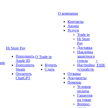
О компании
Контакты
Акции
Услуги
Trade in
Hi Store
Pay
Доставка
Hi Store Pay
Наклейка
Пополнить
защитного
О Trade in
Apple ID
стекла
+
ple
Пополнить
Купить
Настройка
ЕЩЕ
Steam
Сдать
устройств
Оплатить
Отзывы
ChatGPT
Документы
Помощь
Условия
оплаты
Гарантия
на товар
Вопрос-