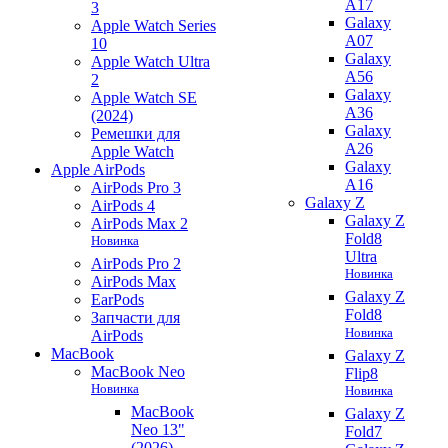
A17
3
Galaxy
Apple Watch Series
A07
10
Galaxy
Apple Watch Ultra
A56
2
Galaxy
Apple Watch SE
A36
(2024)
Galaxy
Ремешки для
A26
Apple Watch
Galaxy
Apple AirPods
A16
AirPods Pro 3
Galaxy Z
AirPods 4
Galaxy Z
AirPods Max 2
Fold8
Новинка
Ultra
AirPods Pro 2
Новинка
AirPods Max
Galaxy Z
EarPods
Fold8
Запчасти для
Новинка
AirPods
MacBook
Galaxy Z
MacBook Neo
Flip8
Новинка
Новинка
MacBook
Galaxy Z
Neo 13"
Fold7
(2026)