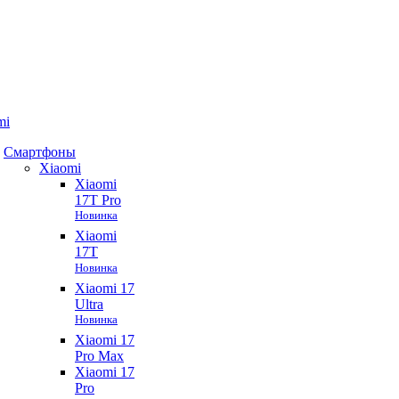
mi
Смартфоны
Xiaomi
Xiaomi
17T Pro
Новинка
Xiaomi
17T
Новинка
Xiaomi 17
Ultra
Новинка
Xiaomi 17
Pro Max
Xiaomi 17
Pro