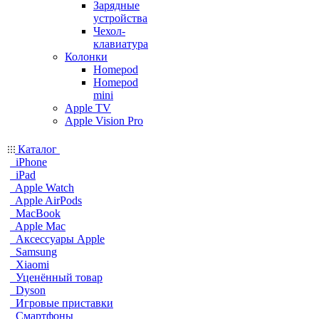
Зарядные
устройства
Чехол-
клавиатура
Колонки
Homepod
Homepod
mini
Apple TV
Apple Vision Pro
Каталог
iPhone
iPad
Apple Watch
Apple AirPods
MacBook
Apple Mac
Аксессуары Apple
Samsung
Xiaomi
Уценённый товар
Dyson
Игровые приставки
Смартфоны