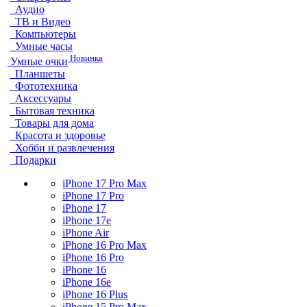
Аудио
ТВ и Видео
Компьютеры
Умные часы
Новинка
Умные очки
Планшеты
Фототехника
Аксессуары
Бытовая техника
Товары для дома
Красота и здоровье
Хобби и развлечения
Подарки
iPhone 17 Pro Max
iPhone 17 Pro
iPhone 17
iPhone 17e
iPhone Air
iPhone 16 Pro Max
iPhone 16 Pro
iPhone 16
iPhone 16e
iPhone 16 Plus
iPhone 15 Pro Max