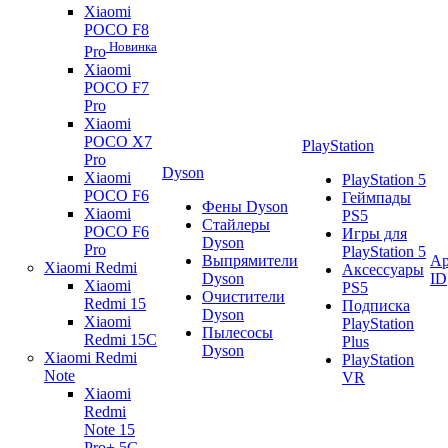
Xiaomi
POCO F8
Новинка
Pro
Xiaomi
POCO F7
Pro
Xiaomi
POCO X7
PlayStation
Pro
Dyson
Xiaomi
PlayStation 5
POCO F6
Геймпады
Фены Dyson
Xiaomi
PS5
Стайлеры
POCO F6
Игры для
Dyson
Pro
PlayStation 5
Выпрямители
Ap
Xiaomi Redmi
Аксессуары
Dyson
ID
Xiaomi
PS5
Очистители
Redmi 15
Подписка
Dyson
Xiaomi
PlayStation
Пылесосы
Redmi 15C
Plus
Dyson
Xiaomi Redmi
PlayStation
Note
VR
Xiaomi
Redmi
Note 15
Pro+ 5G