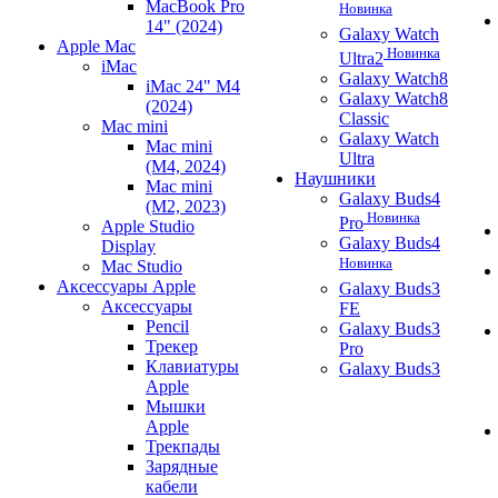
MacBook Pro
Новинка
14" (2024)
Galaxy Watch
Apple Mac
Новинка
Ultra2
iMac
Galaxy Watch8
iMac 24" M4
Galaxy Watch8
(2024)
Classic
Mac mini
Galaxy Watch
Mac mini
Ultra
(M4, 2024)
Наушники
Mac mini
Galaxy Buds4
(M2, 2023)
Новинка
Pro
Apple Studio
Galaxy Buds4
Display
Новинка
Mac Studio
Аксессуары Apple
Galaxy Buds3
Аксессуары
FE
Pencil
Galaxy Buds3
Трекер
Pro
Клавиатуры
Galaxy Buds3
Apple
Мышки
Apple
Трекпады
Зарядные
кабели