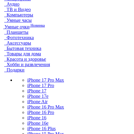
Аудио
ТВ и Видео
Компьютеры
Умные часы
Новинка
Умные очки
Планшеты
Фототехника
Аксессуары
Бытовая техника
Товары для дома
Красота и здоровье
Хобби и развлечения
Подарки
iPhone 17 Pro Max
iPhone 17 Pro
iPhone 17
iPhone 17e
iPhone Air
iPhone 16 Pro Max
iPhone 16 Pro
iPhone 16
iPhone 16e
iPhone 16 Plus
iPhone 15 Pro Max