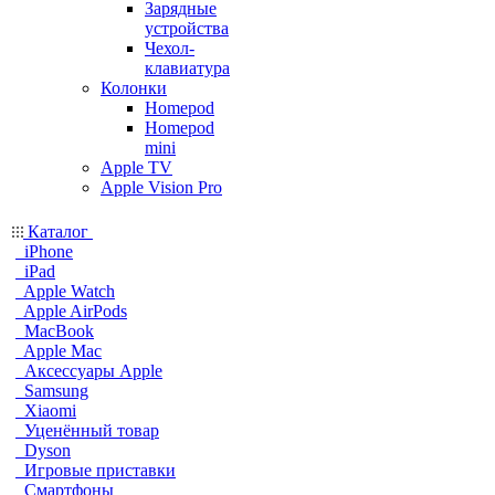
Зарядные
устройства
Чехол-
клавиатура
Колонки
Homepod
Homepod
mini
Apple TV
Apple Vision Pro
Каталог
iPhone
iPad
Apple Watch
Apple AirPods
MacBook
Apple Mac
Аксессуары Apple
Samsung
Xiaomi
Уценённый товар
Dyson
Игровые приставки
Смартфоны