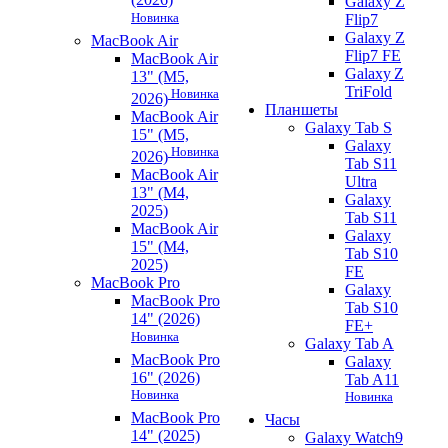
Galaxy Z
Новинка
Flip7
Galaxy Z
MacBook Air
Flip7 FE
MacBook Air
Galaxy Z
13" (M5,
TriFold
Новинка
2026)
Планшеты
MacBook Air
Galaxy Tab S
15" (M5,
Galaxy
Новинка
2026)
Tab S11
MacBook Air
Ultra
13" (M4,
Galaxy
2025)
Tab S11
MacBook Air
Galaxy
15" (M4,
Tab S10
2025)
FE
MacBook Pro
Galaxy
MacBook Pro
Tab S10
14" (2026)
FE+
Новинка
Galaxy Tab A
MacBook Pro
Galaxy
16" (2026)
Tab A11
Новинка
Новинка
MacBook Pro
Часы
14" (2025)
Galaxy Watch9