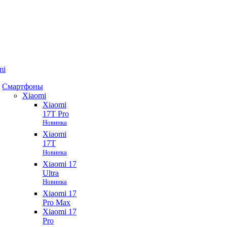
mi
Смартфоны
Xiaomi
Xiaomi
17T Pro
Новинка
Xiaomi
17T
Новинка
Xiaomi 17
Ultra
Новинка
Xiaomi 17
Pro Max
Xiaomi 17
Pro