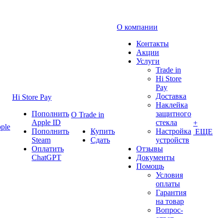
О компании
Контакты
Акции
Услуги
Trade in
Hi Store
Pay
Доставка
Hi Store Pay
Наклейка
Пополнить
защитного
О Trade in
Apple ID
стекла
+
ple
Пополнить
Купить
Настройка
ЕЩЕ
Steam
Сдать
устройств
Оплатить
Отзывы
ChatGPT
Документы
Помощь
Условия
оплаты
Гарантия
на товар
Вопрос-