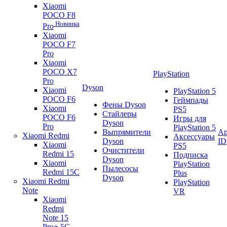
Xiaomi
POCO F8
Новинка
Pro
Xiaomi
POCO F7
Pro
Xiaomi
POCO X7
PlayStation
Pro
Dyson
Xiaomi
PlayStation 5
POCO F6
Геймпады
Фены Dyson
Xiaomi
PS5
Стайлеры
POCO F6
Игры для
Dyson
Pro
PlayStation 5
Выпрямители
Ap
Xiaomi Redmi
Аксессуары
Dyson
ID
Xiaomi
PS5
Очистители
Redmi 15
Подписка
Dyson
Xiaomi
PlayStation
Пылесосы
Redmi 15C
Plus
Dyson
Xiaomi Redmi
PlayStation
Note
VR
Xiaomi
Redmi
Note 15
Pro+ 5G