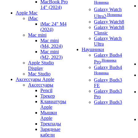
MacBook Pro
Новинка
14" (2024)
Galaxy Watch
Apple Mac
Новинка
Ultra2
iMac
Galaxy Watch8
iMac 24" M4
Galaxy Watch8
(2024)
Classic
Mac mini
Galaxy Watch
Mac mini
Ultra
(M4, 2024)
Наушники
Mac mini
Galaxy Buds4
(M2, 2023)
Новинка
Pro
Apple Studio
Galaxy Buds4
Display
Новинка
Mac Studio
Аксессуары Apple
Galaxy Buds3
Аксессуары
FE
Pencil
Galaxy Buds3
Трекер
Pro
Клавиатуры
Galaxy Buds3
Apple
Мышки
Apple
Трекпады
Зарядные
кабели