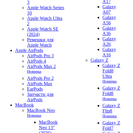
A17
3
Galaxy
Apple Watch Series
A07
10
Galaxy
Apple Watch Ultra
A56
2
Galaxy
Apple Watch SE
A36
(2024)
Galaxy
Ремешки для
A26
Apple Watch
Galaxy
Apple AirPods
A16
AirPods Pro 3
Galaxy Z
AirPods 4
Galaxy Z
AirPods Max 2
Fold8
Новинка
Ultra
AirPods Pro 2
Новинка
AirPods Max
Galaxy Z
EarPods
Fold8
Запчасти для
Новинка
AirPods
MacBook
Galaxy Z
MacBook Neo
Flip8
Новинка
Новинка
MacBook
Galaxy Z
Neo 13"
Fold7
(2026)