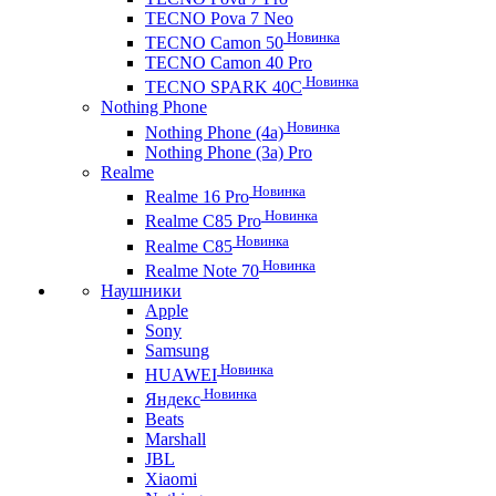
TECNO Pova 7 Neo
Новинка
TECNO Camon 50
TECNO Camon 40 Pro
Новинка
TECNO SPARK 40C
Nothing Phone
Новинка
Nothing Phone (4a)
Nothing Phone (3a) Pro
Realme
Новинка
Realme 16 Pro
Новинка
Realme C85 Pro
Новинка
Realme C85
Новинка
Realme Note 70
Наушники
Apple
Sony
Samsung
Новинка
HUAWEI
Новинка
Яндекс
Beats
Marshall
JBL
Xiaomi