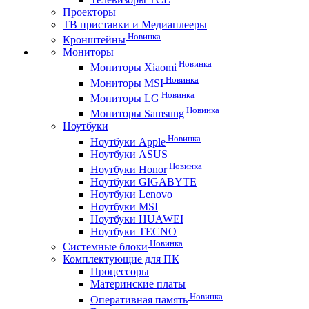
Проекторы
ТВ приставки и Медиаплееры
Новинка
Кронштейны
Мониторы
Новинка
Мониторы Xiaomi
Новинка
Мониторы MSI
Новинка
Мониторы LG
Новинка
Мониторы Samsung
Ноутбуки
Новинка
Ноутбуки Apple
Ноутбуки ASUS
Новинка
Ноутбуки Honor
Ноутбуки GIGABYTE
Ноутбуки Lenovo
Ноутбуки MSI
Ноутбуки HUAWEI
Ноутбуки TECNO
Новинка
Системные блоки
Комплектующие для ПК
Процессоры
Материнские платы
Новинка
Оперативная память