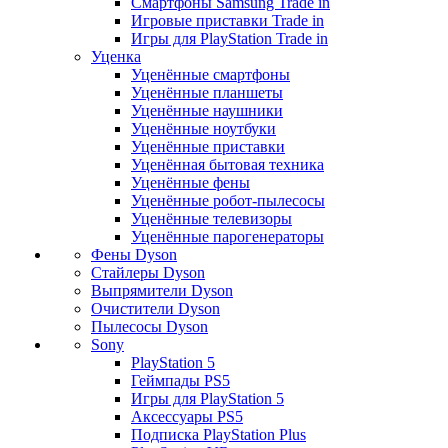
Смартфоны Samsung Trade in
Игровые приставки Trade in
Игры для PlayStation Trade in
Уценка
Уценённые смартфоны
Уценённые планшеты
Уценённые наушники
Уценённые ноутбуки
Уценённые приставки
Уценённая бытовая техника
Уценённые фены
Уценённые робот-пылесосы
Уценённые телевизоры
Уценённые парогенераторы
Фены Dyson
Стайлеры Dyson
Выпрямители Dyson
Очистители Dyson
Пылесосы Dyson
Sony
PlayStation 5
Геймпады PS5
Игры для PlayStation 5
Аксессуары PS5
Подписка PlayStation Plus