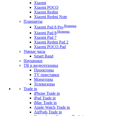
Xiaomi
Xiaomi POCO
Xiaomi Redmi
Xiaomi Redmi Note
Планшеты
Новинка
Xiaomi Pad 8 Pro
Новинка
Xiaomi Pad 8
Xiaomi Pad 7
Xiaomi Redmi Pad 2
Xiaomi POCO Pad
Умные часы
Smart Band
Наушники
ТВ и видеотехника
Проекторы
TV приставки
Мониторы
Телевизоры
Trade in
iPhone Trade in
iPad Trade in
iMac Trade in
Apple Watch Trade in
AirPods Trade in