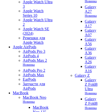
Новинка
Apple Watch Ultra
3
Galaxy
Apple Watch
A27
Series 10
Новинка
Apple Watch Ultra
Galaxy
2
A17
Apple Watch SE
Galaxy
(2024)
A07
Ремешки для
Galaxy
Apple Watch
A56
Apple AirPods
Galaxy
AirPods Pro 3
A36
AirPods 4
Galaxy
AirPods Max 2
A26
Новинка
Galaxy
AirPods Pro 2
A16
AirPods Max
Galaxy Z
EarPods
Galaxy
Запчасти для
Z Fold8
AirPods
Ultra
MacBook
Новинка
MacBook Neo
Galaxy
Новинка
Z Fold8
MacBook
Новинка
Neo 13"