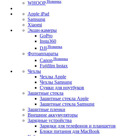
Новинка
WHOOP
Apple iPad
Samsung
Xiaomi
Экшн-камеры
GoPro
Insta360
Новинка
DJI
Фотоаппараты
Новинка
Canon
Fujifilm Instax
Чехлы
Чехлы Apple
Чехлы Samsung
Сумки для ноутбуков
Защитные стекла
Защитные стекла Apple
Защитные стекла Samsung
Защитные пленки
Внешние аккумуляторы
Зарядные устройства
Зарядки для телефонов и планшетов
Блоки питания для MacBook