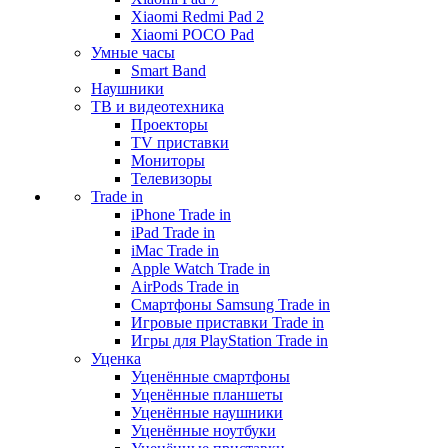
Xiaomi Redmi Pad 2
Xiaomi POCO Pad
Умные часы
Smart Band
Наушники
ТВ и видеотехника
Проекторы
TV приставки
Мониторы
Телевизоры
Trade in
iPhone Trade in
iPad Trade in
iMac Trade in
Apple Watch Trade in
AirPods Trade in
Смартфоны Samsung Trade in
Игровые приставки Trade in
Игры для PlayStation Trade in
Уценка
Уценённые смартфоны
Уценённые планшеты
Уценённые наушники
Уценённые ноутбуки