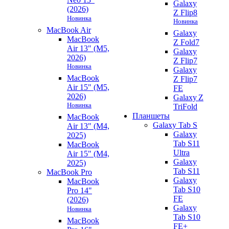
Galaxy
(2026)
Z Flip8
Новинка
Новинка
MacBook Air
Galaxy
MacBook
Z Fold7
Air 13" (M5,
Galaxy
2026)
Z Flip7
Новинка
Galaxy
MacBook
Z Flip7
Air 15" (M5,
FE
2026)
Galaxy Z
Новинка
TriFold
Планшеты
MacBook
Galaxy Tab S
Air 13" (M4,
Galaxy
2025)
Tab S11
MacBook
Ultra
Air 15" (M4,
Galaxy
2025)
Tab S11
MacBook Pro
Galaxy
MacBook
Tab S10
Pro 14"
FE
(2026)
Galaxy
Новинка
Tab S10
MacBook
FE+