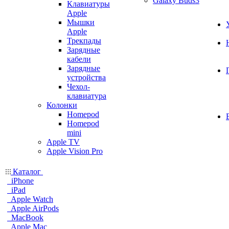
Galaxy Buds3
Клавиатуры
Apple
Мышки
Apple
Трекпады
Зарядные
кабели
Зарядные
устройства
Чехол-
клавиатура
Колонки
Homepod
Homepod
mini
Apple TV
Apple Vision Pro
Каталог
iPhone
iPad
Apple Watch
Apple AirPods
MacBook
Apple Mac