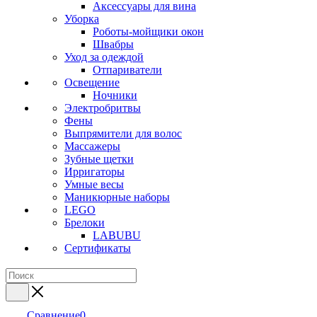
Аксессуары для вина
Уборка
Роботы-мойщики окон
Швабры
Уход за одеждой
Отпариватели
Освещение
Ночники
Электробритвы
Фены
Выпрямители для волос
Массажеры
Зубные щетки
Ирригаторы
Умные весы
Маникюрные наборы
LEGO
Брелоки
LABUBU
Сертификаты
Сравнение
0