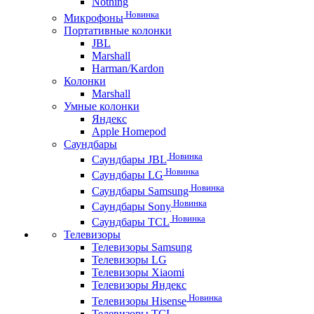
Nothing
Новинка
Микрофоны
Портативные колонки
JBL
Marshall
Harman/Kardon
Колонки
Marshall
Умные колонки
Яндекс
Apple Homepod
Саундбары
Новинка
Саундбары JBL
Новинка
Саундбары LG
Новинка
Саундбары Samsung
Новинка
Саундбары Sony
Новинка
Саундбары TCL
Телевизоры
Телевизоры Samsung
Телевизоры LG
Телевизоры Xiaomi
Телевизоры Яндекс
Новинка
Телевизоры Hisense
Телевизоры TCL