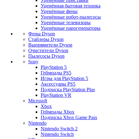
Уценённые приставки
Уценённая бытовая техника
Уценённые фены
Уценённые робот-пылесосы
Уценённые телевизоры
Уценённые парогенераторы
Фены Dyson
Стайлеры Dyson
Выпрямители Dyson
Очистители Dyson
Пылесосы Dyson
Sony
PlayStation 5
Геймпады PS5
Игры для PlayStation 5
Аксессуары PS5
Подписка PlayStation Plus
PlayStation VR
Microsoft
Xbox
Геймпады Xbox
Подписка Xbox Game Pass
Nintendo
Nintendo Switch 2
Nintendo Switch