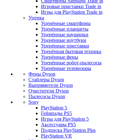
Смартфоны Samsung Trade in
Игровые приставки Trade in
Игры для PlayStation Trade in
Уценка
Уценённые смартфоны
Уценённые планшеты
Уценённые наушники
Уценённые ноутбуки
Уценённые приставки
Уценённая бытовая техника
Уценённые фены
Уценённые робот-пылесосы
Уценённые телевизоры
Фены Dyson
Стайлеры Dyson
Выпрямители Dyson
Очистители Dyson
Пылесосы Dyson
Sony
PlayStation 5
Геймпады PS5
Игры для PlayStation 5
Аксессуары PS5
Подписка PlayStation Plus
PlayStation VR