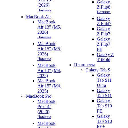
Galaxy
(2026)
Z Flip8
Новинка
Новинка
MacBook Air
Galaxy
MacBook
Z Fold7
Air 13" (M5,
Galaxy
2026)
Z Flip7
Новинка
Galaxy
MacBook
Z Flip7
Air 15" (M5,
FE
2026)
Galaxy Z
Новинка
TriFold
Планшеты
MacBook
Galaxy Tab S
Air 13" (M4,
Galaxy
2025)
Tab S11
MacBook
Ultra
Air 15" (M4,
Galaxy
2025)
Tab S11
MacBook Pro
Galaxy
MacBook
Tab S10
Pro 14"
FE
(2026)
Galaxy
Новинка
Tab S10
MacBook
FE+