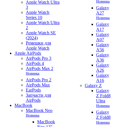
Новинка
Apple Watch Ultra
3
Galaxy
Apple Watch
A27
Series 10
Новинка
Apple Watch Ultra
Galaxy
2
A17
Apple Watch SE
Galaxy
(2024)
A07
Ремешки для
Galaxy
Apple Watch
A56
Apple AirPods
Galaxy
AirPods Pro 3
A36
AirPods 4
Galaxy
AirPods Max 2
A26
Новинка
Galaxy
AirPods Pro 2
A16
AirPods Max
Galaxy Z
EarPods
Galaxy
Запчасти для
Z Fold8
AirPods
Ultra
MacBook
Новинка
MacBook Neo
Galaxy
Новинка
Z Fold8
MacBook
Новинка
Neo 13"