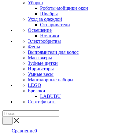
Уборка
Роботы-мойщики окон
Швабры
Уход за одеждой
Отпариватели
Освещение
Ночники
Электробритвы
Фены
Выпрямители для волос
Массажеры
Зубные щетки
Ирригаторы
Умные весы
Маникюрные наборы
LEGO
Брелоки
LABUBU
Сертификаты
Сравнение
0