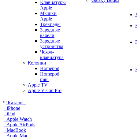
Galaxy Buds3
Клавиатуры
Apple
Мышки
Apple
Трекпады
Зарядные
кабели
Зарядные
устройства
Чехол-
клавиатура
Колонки
Homepod
Homepod
mini
Apple TV
Apple Vision Pro
Каталог
iPhone
iPad
Apple Watch
Apple AirPods
MacBook
Apple Mac