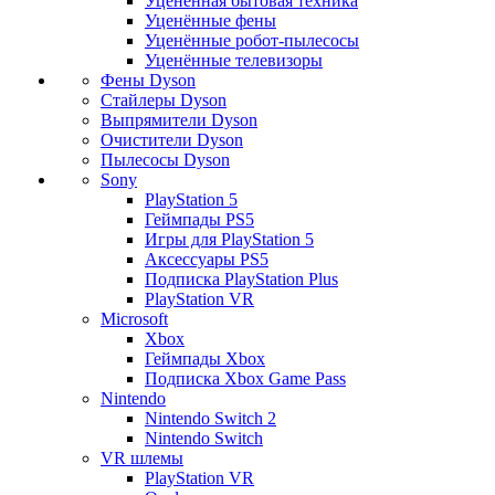
Уценённая бытовая техника
Уценённые фены
Уценённые робот-пылесосы
Уценённые телевизоры
Фены Dyson
Стайлеры Dyson
Выпрямители Dyson
Очистители Dyson
Пылесосы Dyson
Sony
PlayStation 5
Геймпады PS5
Игры для PlayStation 5
Аксессуары PS5
Подписка PlayStation Plus
PlayStation VR
Microsoft
Xbox
Геймпады Xbox
Подписка Xbox Game Pass
Nintendo
Nintendo Switch 2
Nintendo Switch
VR шлемы
PlayStation VR