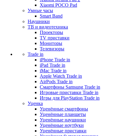
Xiaomi POCO Pad
Умные часы
Smart Band
Наушники
ТВ и видеотехника
Проекторы
TV приставки
Мониторы
Телевизоры
Trade in
iPhone Trade in
iPad Trade in
iMac Trade in
Apple Watch Trade in
AirPods Trade in
Смартфоны Samsung Trade in
Игровые приставки Trade in
Игры для PlayStation Trade in
Уценка
Уценённые смартфоны
Уценённые планшеты
Уценённые наушники
Уценённые ноутбуки
Уценённые приставки