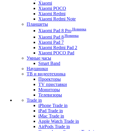
Xiaomi
Xiaomi POCO
Xiaomi Redmi
Xiaomi Redmi Note
Планшеты
Новинка
Xiaomi Pad 8 Pro
Новинка
Xiaomi Pad 8
Xiaomi Pad 7
Xiaomi Redmi Pad 2
Xiaomi POCO Pad
Умные часы
Smart Band
Наушники
ТВ и видеотехника
Проекторы
TV приставки
Мониторы
Телевизоры
Trade in
iPhone Trade in
iPad Trade in
iMac Trade in
Apple Watch Trade in
AirPods Trade in