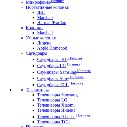
Новинка
Микрофоны
Портативные колонки
JBL
Marshall
Harman/Kardon
Колонки
Marshall
Умные колонки
Яндекс
Apple Homepod
Саундбары
Новинка
Саундбары JBL
Новинка
Саундбары LG
Новинка
Саундбары Samsung
Новинка
Саундбары Sony
Новинка
Саундбары TCL
Телевизоры
Телевизоры Samsung
Телевизоры LG
Телевизоры Xiaomi
Телевизоры Яндекс
Новинка
Телевизоры Hisense
Телевизоры TCL
Проекторы