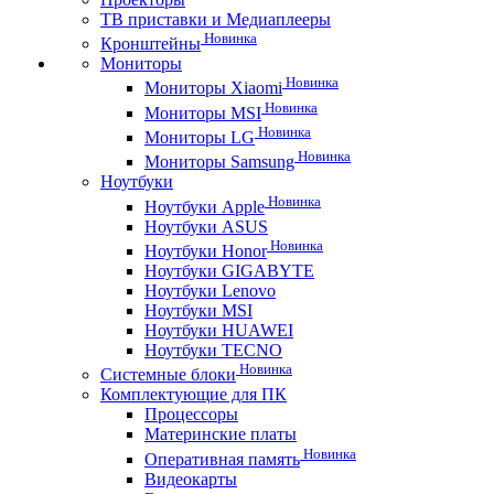
ТВ приставки и Медиаплееры
Новинка
Кронштейны
Мониторы
Новинка
Мониторы Xiaomi
Новинка
Мониторы MSI
Новинка
Мониторы LG
Новинка
Мониторы Samsung
Ноутбуки
Новинка
Ноутбуки Apple
Ноутбуки ASUS
Новинка
Ноутбуки Honor
Ноутбуки GIGABYTE
Ноутбуки Lenovo
Ноутбуки MSI
Ноутбуки HUAWEI
Ноутбуки TECNO
Новинка
Системные блоки
Комплектующие для ПК
Процессоры
Материнские платы
Новинка
Оперативная память
Видеокарты