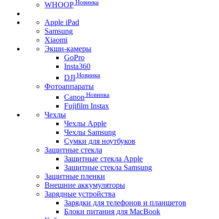
Новинка
WHOOP
Apple iPad
Samsung
Xiaomi
Экшн-камеры
GoPro
Insta360
Новинка
DJI
Фотоаппараты
Новинка
Canon
Fujifilm Instax
Чехлы
Чехлы Apple
Чехлы Samsung
Сумки для ноутбуков
Защитные стекла
Защитные стекла Apple
Защитные стекла Samsung
Защитные пленки
Внешние аккумуляторы
Зарядные устройства
Зарядки для телефонов и планшетов
Блоки питания для MacBook