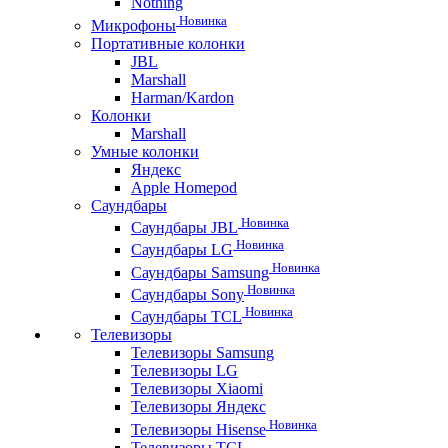
Nothing
Новинка
Микрофоны
Портативные колонки
JBL
Marshall
Harman/Kardon
Колонки
Marshall
Умные колонки
Яндекс
Apple Homepod
Саундбары
Новинка
Саундбары JBL
Новинка
Саундбары LG
Новинка
Саундбары Samsung
Новинка
Саундбары Sony
Новинка
Саундбары TCL
Телевизоры
Телевизоры Samsung
Телевизоры LG
Телевизоры Xiaomi
Телевизоры Яндекс
Новинка
Телевизоры Hisense
Телевизоры TCL