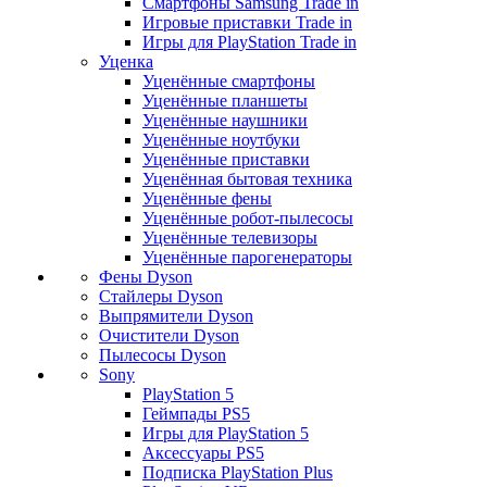
Смартфоны Samsung Trade in
Игровые приставки Trade in
Игры для PlayStation Trade in
Уценка
Уценённые смартфоны
Уценённые планшеты
Уценённые наушники
Уценённые ноутбуки
Уценённые приставки
Уценённая бытовая техника
Уценённые фены
Уценённые робот-пылесосы
Уценённые телевизоры
Уценённые парогенераторы
Фены Dyson
Стайлеры Dyson
Выпрямители Dyson
Очистители Dyson
Пылесосы Dyson
Sony
PlayStation 5
Геймпады PS5
Игры для PlayStation 5
Аксессуары PS5
Подписка PlayStation Plus