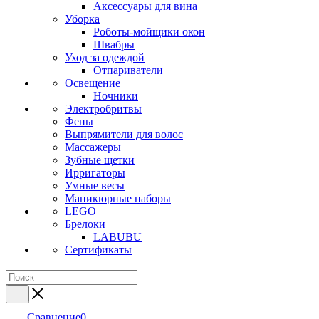
Аксессуары для вина
Уборка
Роботы-мойщики окон
Швабры
Уход за одеждой
Отпариватели
Освещение
Ночники
Электробритвы
Фены
Выпрямители для волос
Массажеры
Зубные щетки
Ирригаторы
Умные весы
Маникюрные наборы
LEGO
Брелоки
LABUBU
Сертификаты
Сравнение
0