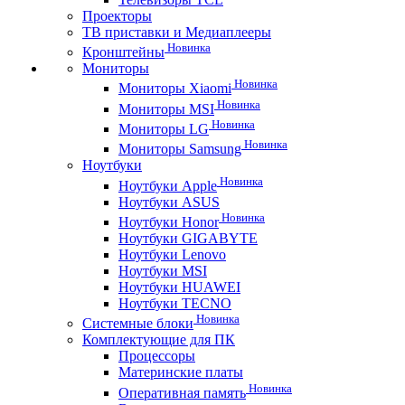
Проекторы
ТВ приставки и Медиаплееры
Новинка
Кронштейны
Мониторы
Новинка
Мониторы Xiaomi
Новинка
Мониторы MSI
Новинка
Мониторы LG
Новинка
Мониторы Samsung
Ноутбуки
Новинка
Ноутбуки Apple
Ноутбуки ASUS
Новинка
Ноутбуки Honor
Ноутбуки GIGABYTE
Ноутбуки Lenovo
Ноутбуки MSI
Ноутбуки HUAWEI
Ноутбуки TECNO
Новинка
Системные блоки
Комплектующие для ПК
Процессоры
Материнские платы
Новинка
Оперативная память