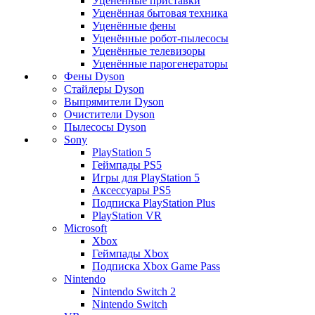
Уценённые приставки
Уценённая бытовая техника
Уценённые фены
Уценённые робот-пылесосы
Уценённые телевизоры
Уценённые парогенераторы
Фены Dyson
Стайлеры Dyson
Выпрямители Dyson
Очистители Dyson
Пылесосы Dyson
Sony
PlayStation 5
Геймпады PS5
Игры для PlayStation 5
Аксессуары PS5
Подписка PlayStation Plus
PlayStation VR
Microsoft
Xbox
Геймпады Xbox
Подписка Xbox Game Pass
Nintendo
Nintendo Switch 2
Nintendo Switch