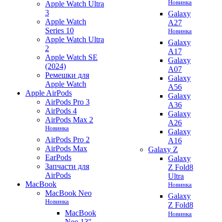
Новинка
Apple Watch Ultra
3
Galaxy
Apple Watch
A27
Series 10
Новинка
Apple Watch Ultra
Galaxy
2
A17
Apple Watch SE
Galaxy
(2024)
A07
Ремешки для
Galaxy
Apple Watch
A56
Apple AirPods
Galaxy
AirPods Pro 3
A36
AirPods 4
Galaxy
AirPods Max 2
A26
Новинка
Galaxy
AirPods Pro 2
A16
AirPods Max
Galaxy Z
EarPods
Galaxy
Запчасти для
Z Fold8
AirPods
Ultra
MacBook
Новинка
MacBook Neo
Galaxy
Новинка
Z Fold8
MacBook
Новинка
Neo 13"