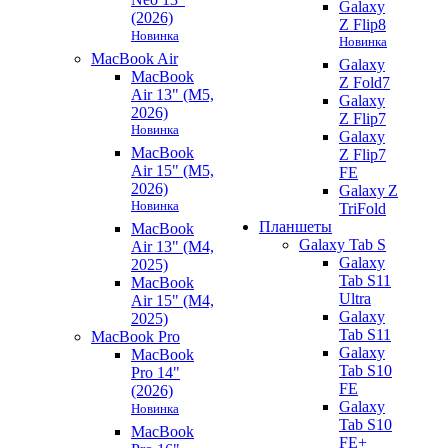
Galaxy
(2026)
Z Flip8
Новинка
Новинка
MacBook Air
Galaxy
MacBook
Z Fold7
Air 13" (M5,
Galaxy
2026)
Z Flip7
Новинка
Galaxy
MacBook
Z Flip7
Air 15" (M5,
FE
2026)
Galaxy Z
Новинка
TriFold
Планшеты
MacBook
Galaxy Tab S
Air 13" (M4,
Galaxy
2025)
Tab S11
MacBook
Ultra
Air 15" (M4,
Galaxy
2025)
Tab S11
MacBook Pro
Galaxy
MacBook
Tab S10
Pro 14"
FE
(2026)
Galaxy
Новинка
Tab S10
MacBook
FE+