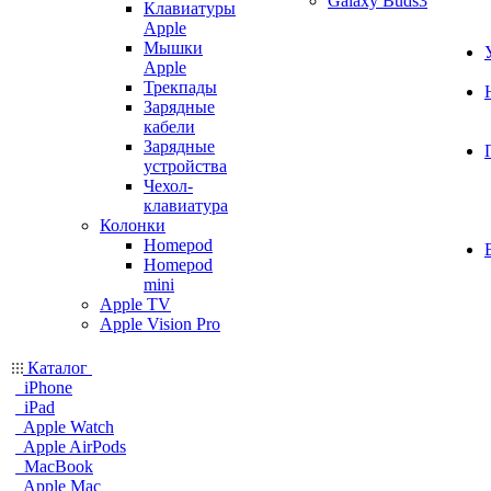
Galaxy Buds3
Клавиатуры
Apple
Мышки
Apple
Трекпады
Зарядные
кабели
Зарядные
устройства
Чехол-
клавиатура
Колонки
Homepod
Homepod
mini
Apple TV
Apple Vision Pro
Каталог
iPhone
iPad
Apple Watch
Apple AirPods
MacBook
Apple Mac