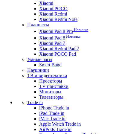
Xiaomi
Xiaomi POCO
Xiaomi Redmi
Xiaomi Redmi Note
Планшеты
Новинка
Xiaomi Pad 8 Pro
Новинка
Xiaomi Pad 8
Xiaomi Pad 7
Xiaomi Redmi Pad 2
Xiaomi POCO Pad
Умные часы
Smart Band
Наушники
ТВ и видеотехника
Проекторы
TV приставки
Мониторы
Телевизоры
Trade in
iPhone Trade in
iPad Trade in
iMac Trade in
Apple Watch Trade in
AirPods Trade in