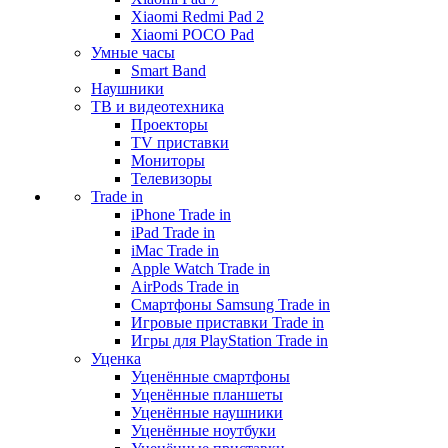
Xiaomi Redmi Pad 2
Xiaomi POCO Pad
Умные часы
Smart Band
Наушники
ТВ и видеотехника
Проекторы
TV приставки
Мониторы
Телевизоры
Trade in
iPhone Trade in
iPad Trade in
iMac Trade in
Apple Watch Trade in
AirPods Trade in
Смартфоны Samsung Trade in
Игровые приставки Trade in
Игры для PlayStation Trade in
Уценка
Уценённые смартфоны
Уценённые планшеты
Уценённые наушники
Уценённые ноутбуки