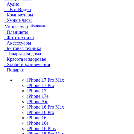
Аудио
ТВ и Видео
Компьютеры
Умные часы
Новинка
Умные очки
Планшеты
Фототехника
Аксессуары
Бытовая техника
Товары для дома
Красота и здоровье
Хобби и развлечения
Подарки
iPhone 17 Pro Max
iPhone 17 Pro
iPhone 17
iPhone 17e
iPhone Air
iPhone 16 Pro Max
iPhone 16 Pro
iPhone 16
iPhone 16e
iPhone 16 Plus
iPhone 15 Pro Max