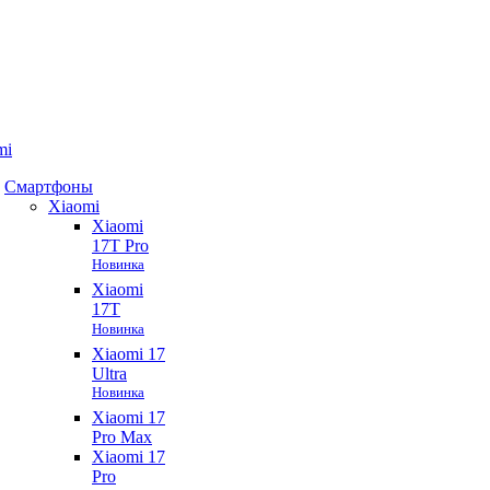
mi
Смартфоны
Xiaomi
Xiaomi
17T Pro
Новинка
Xiaomi
17T
Новинка
Xiaomi 17
Ultra
Новинка
Xiaomi 17
Pro Max
Xiaomi 17
Pro