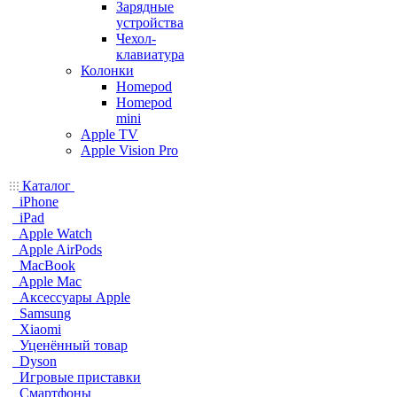
Зарядные
устройства
Чехол-
клавиатура
Колонки
Homepod
Homepod
mini
Apple TV
Apple Vision Pro
Каталог
iPhone
iPad
Apple Watch
Apple AirPods
MacBook
Apple Mac
Аксессуары Apple
Samsung
Xiaomi
Уценённый товар
Dyson
Игровые приставки
Смартфоны