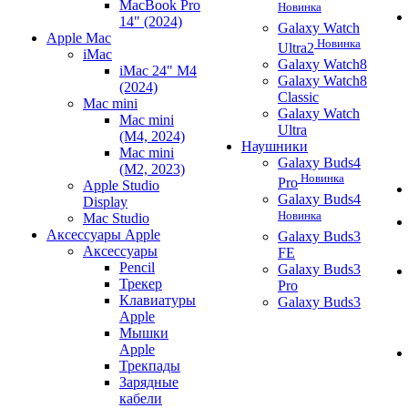
MacBook Pro
Новинка
14" (2024)
Galaxy Watch
Apple Mac
Новинка
Ultra2
iMac
Galaxy Watch8
iMac 24" M4
Galaxy Watch8
(2024)
Classic
Mac mini
Galaxy Watch
Mac mini
Ultra
(M4, 2024)
Наушники
Mac mini
Galaxy Buds4
(M2, 2023)
Новинка
Pro
Apple Studio
Galaxy Buds4
Display
Новинка
Mac Studio
Аксессуары Apple
Galaxy Buds3
Аксессуары
FE
Pencil
Galaxy Buds3
Трекер
Pro
Клавиатуры
Galaxy Buds3
Apple
Мышки
Apple
Трекпады
Зарядные
кабели