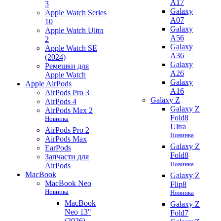
A17
3
Galaxy
Apple Watch Series
A07
10
Galaxy
Apple Watch Ultra
A56
2
Galaxy
Apple Watch SE
A36
(2024)
Galaxy
Ремешки для
A26
Apple Watch
Galaxy
Apple AirPods
A16
AirPods Pro 3
Galaxy Z
AirPods 4
Galaxy Z
AirPods Max 2
Fold8
Новинка
Ultra
AirPods Pro 2
Новинка
AirPods Max
Galaxy Z
EarPods
Fold8
Запчасти для
Новинка
AirPods
MacBook
Galaxy Z
MacBook Neo
Flip8
Новинка
Новинка
MacBook
Galaxy Z
Neo 13"
Fold7
(2026)