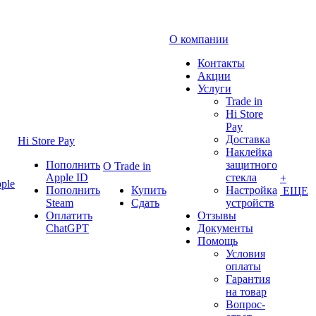
О компании
Контакты
Акции
Услуги
Trade in
Hi Store
Pay
Доставка
Hi Store Pay
Наклейка
Пополнить
защитного
О Trade in
Apple ID
стекла
+
ple
Пополнить
Купить
Настройка
ЕЩЕ
Steam
Сдать
устройств
Оплатить
Отзывы
ChatGPT
Документы
Помощь
Условия
оплаты
Гарантия
на товар
Вопрос-