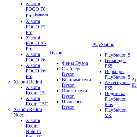
Xiaomi
POCO F8
Новинка
Pro
Xiaomi
POCO F7
Pro
Xiaomi
POCO X7
PlayStation
Pro
Dyson
Xiaomi
PlayStation 5
POCO F6
Геймпады
Фены Dyson
Xiaomi
PS5
Стайлеры
POCO F6
Игры для
Dyson
Pro
PlayStation 5
Выпрямители
Ap
Xiaomi Redmi
Аксессуары
Dyson
ID
Xiaomi
PS5
Очистители
Redmi 15
Подписка
Dyson
Xiaomi
PlayStation
Пылесосы
Redmi 15C
Plus
Dyson
Xiaomi Redmi
PlayStation
Note
VR
Xiaomi
Redmi
Note 15
Pro+ 5G