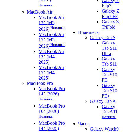
Galaxy Z
Новинка
Flip7
Galaxy Z
MacBook Air
Flip7 FE
MacBook Air
Galaxy Z
13" (M5,
TriFold
Новинка
2026)
Планшеты
MacBook Air
Galaxy Tab S
15" (M5,
Galaxy
Новинка
2026)
Tab S11
MacBook Air
Ultra
13" (M4,
Galaxy
2025)
Tab S11
MacBook Air
Galaxy
15" (M4,
Tab S10
2025)
FE
MacBook Pro
Galaxy
MacBook Pro
Tab S10
14" (2026)
FE+
Новинка
Galaxy Tab A
MacBook Pro
Galaxy
16" (2026)
Tab A11
Новинка
Новинка
MacBook Pro
Часы
14" (2025)
Galaxy Watch9