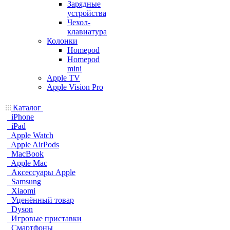
Зарядные
устройства
Чехол-
клавиатура
Колонки
Homepod
Homepod
mini
Apple TV
Apple Vision Pro
Каталог
iPhone
iPad
Apple Watch
Apple AirPods
MacBook
Apple Mac
Аксессуары Apple
Samsung
Xiaomi
Уценённый товар
Dyson
Игровые приставки
Смартфоны