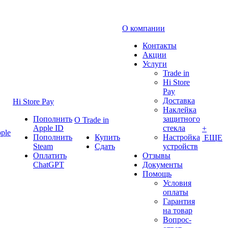
О компании
Контакты
Акции
Услуги
Trade in
Hi Store
Pay
Доставка
Hi Store Pay
Наклейка
Пополнить
защитного
О Trade in
Apple ID
стекла
+
ple
Пополнить
Купить
Настройка
ЕЩЕ
Steam
Сдать
устройств
Оплатить
Отзывы
ChatGPT
Документы
Помощь
Условия
оплаты
Гарантия
на товар
Вопрос-