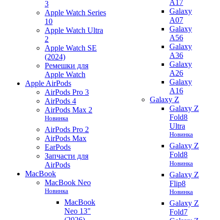
A17
3
Galaxy
Apple Watch Series
A07
10
Galaxy
Apple Watch Ultra
A56
2
Galaxy
Apple Watch SE
A36
(2024)
Galaxy
Ремешки для
A26
Apple Watch
Galaxy
Apple AirPods
A16
AirPods Pro 3
Galaxy Z
AirPods 4
Galaxy Z
AirPods Max 2
Fold8
Новинка
Ultra
AirPods Pro 2
Новинка
AirPods Max
Galaxy Z
EarPods
Fold8
Запчасти для
Новинка
AirPods
MacBook
Galaxy Z
MacBook Neo
Flip8
Новинка
Новинка
MacBook
Galaxy Z
Neo 13"
Fold7
(2026)