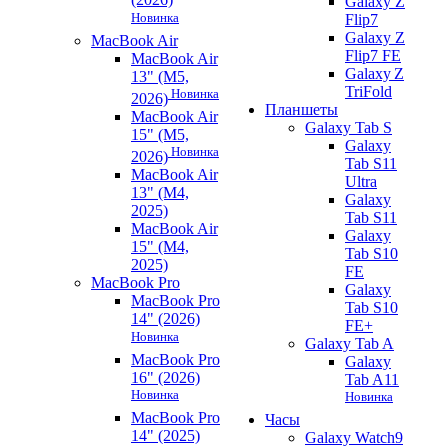
Galaxy Z
Новинка
Flip7
Galaxy Z
MacBook Air
Flip7 FE
MacBook Air
Galaxy Z
13" (M5,
TriFold
Новинка
2026)
Планшеты
MacBook Air
Galaxy Tab S
15" (M5,
Galaxy
Новинка
2026)
Tab S11
MacBook Air
Ultra
13" (M4,
Galaxy
2025)
Tab S11
MacBook Air
Galaxy
15" (M4,
Tab S10
2025)
FE
MacBook Pro
Galaxy
MacBook Pro
Tab S10
14" (2026)
FE+
Новинка
Galaxy Tab A
MacBook Pro
Galaxy
16" (2026)
Tab A11
Новинка
Новинка
MacBook Pro
Часы
14" (2025)
Galaxy Watch9