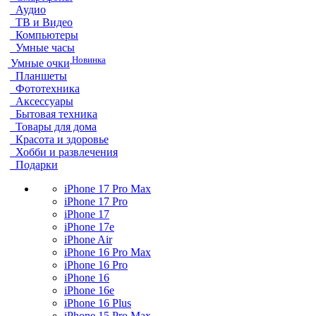
Аудио
ТВ и Видео
Компьютеры
Умные часы
Новинка
Умные очки
Планшеты
Фототехника
Аксессуары
Бытовая техника
Товары для дома
Красота и здоровье
Хобби и развлечения
Подарки
iPhone 17 Pro Max
iPhone 17 Pro
iPhone 17
iPhone 17e
iPhone Air
iPhone 16 Pro Max
iPhone 16 Pro
iPhone 16
iPhone 16e
iPhone 16 Plus
iPhone 15 Pro Max