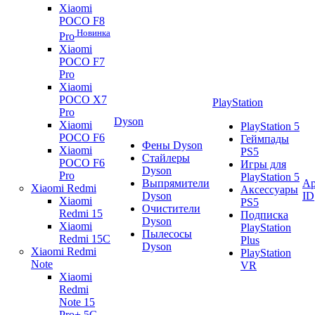
Xiaomi
POCO F8
Новинка
Pro
Xiaomi
POCO F7
Pro
Xiaomi
POCO X7
PlayStation
Pro
Dyson
Xiaomi
PlayStation 5
POCO F6
Геймпады
Фены Dyson
Xiaomi
PS5
Стайлеры
POCO F6
Игры для
Dyson
Pro
PlayStation 5
Выпрямители
Ap
Xiaomi Redmi
Аксессуары
Dyson
ID
Xiaomi
PS5
Очистители
Redmi 15
Подписка
Dyson
Xiaomi
PlayStation
Пылесосы
Redmi 15C
Plus
Dyson
Xiaomi Redmi
PlayStation
Note
VR
Xiaomi
Redmi
Note 15
Pro+ 5G