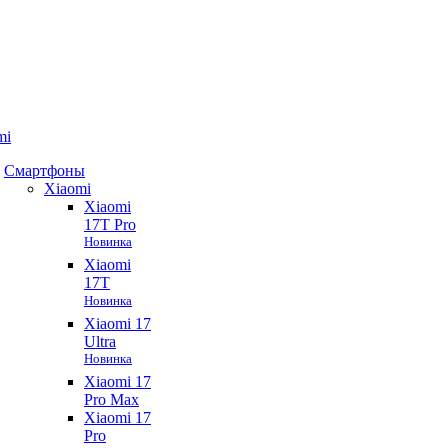
mi
Смартфоны
Xiaomi
Xiaomi
17T Pro
Новинка
Xiaomi
17T
Новинка
Xiaomi 17
Ultra
Новинка
Xiaomi 17
Pro Max
Xiaomi 17
Pro