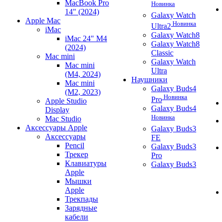
MacBook Pro
Новинка
14" (2024)
Galaxy Watch
Apple Mac
Новинка
Ultra2
iMac
Galaxy Watch8
iMac 24" M4
Galaxy Watch8
(2024)
Classic
Mac mini
Galaxy Watch
Mac mini
Ultra
(M4, 2024)
Наушники
Mac mini
Galaxy Buds4
(M2, 2023)
Новинка
Pro
Apple Studio
Galaxy Buds4
Display
Новинка
Mac Studio
Аксессуары Apple
Galaxy Buds3
Аксессуары
FE
Pencil
Galaxy Buds3
Трекер
Pro
Клавиатуры
Galaxy Buds3
Apple
Мышки
Apple
Трекпады
Зарядные
кабели