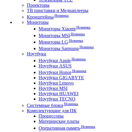
Проекторы
ТВ приставки и Медиаплееры
Новинка
Кронштейны
Мониторы
Новинка
Мониторы Xiaomi
Новинка
Мониторы MSI
Новинка
Мониторы LG
Новинка
Мониторы Samsung
Ноутбуки
Новинка
Ноутбуки Apple
Ноутбуки ASUS
Новинка
Ноутбуки Honor
Ноутбуки GIGABYTE
Ноутбуки Lenovo
Ноутбуки MSI
Ноутбуки HUAWEI
Ноутбуки TECNO
Новинка
Системные блоки
Комплектующие для ПК
Процессоры
Материнские платы
Новинка
Оперативная память