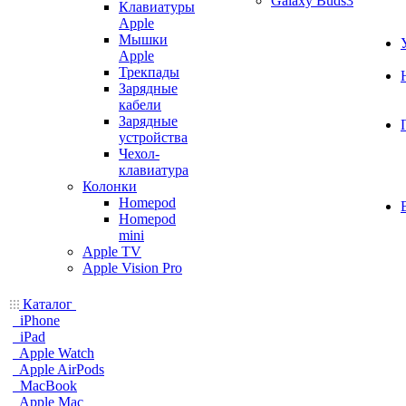
Galaxy Buds3
Клавиатуры
Apple
Мышки
Apple
Трекпады
Зарядные
кабели
Зарядные
устройства
Чехол-
клавиатура
Колонки
Homepod
Homepod
mini
Apple TV
Apple Vision Pro
Каталог
iPhone
iPad
Apple Watch
Apple AirPods
MacBook
Apple Mac