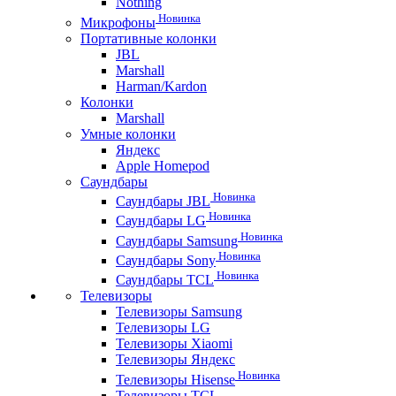
Nothing
Новинка
Микрофоны
Портативные колонки
JBL
Marshall
Harman/Kardon
Колонки
Marshall
Умные колонки
Яндекс
Apple Homepod
Саундбары
Новинка
Саундбары JBL
Новинка
Саундбары LG
Новинка
Саундбары Samsung
Новинка
Саундбары Sony
Новинка
Саундбары TCL
Телевизоры
Телевизоры Samsung
Телевизоры LG
Телевизоры Xiaomi
Телевизоры Яндекс
Новинка
Телевизоры Hisense
Телевизоры TCL