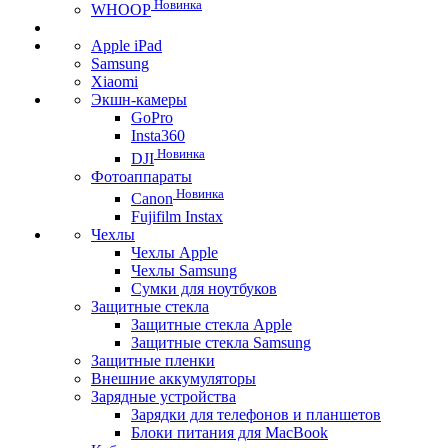
Новинка
WHOOP
Apple iPad
Samsung
Xiaomi
Экшн-камеры
GoPro
Insta360
Новинка
DJI
Фотоаппараты
Новинка
Canon
Fujifilm Instax
Чехлы
Чехлы Apple
Чехлы Samsung
Сумки для ноутбуков
Защитные стекла
Защитные стекла Apple
Защитные стекла Samsung
Защитные пленки
Внешние аккумуляторы
Зарядные устройства
Зарядки для телефонов и планшетов
Блоки питания для MacBook