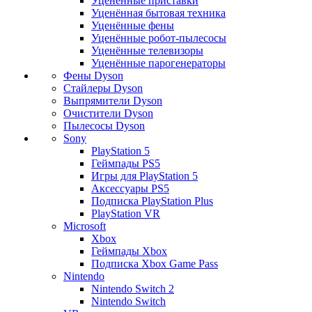
Уценённые приставки
Уценённая бытовая техника
Уценённые фены
Уценённые робот-пылесосы
Уценённые телевизоры
Уценённые парогенераторы
Фены Dyson
Стайлеры Dyson
Выпрямители Dyson
Очистители Dyson
Пылесосы Dyson
Sony
PlayStation 5
Геймпады PS5
Игры для PlayStation 5
Аксессуары PS5
Подписка PlayStation Plus
PlayStation VR
Microsoft
Xbox
Геймпады Xbox
Подписка Xbox Game Pass
Nintendo
Nintendo Switch 2
Nintendo Switch