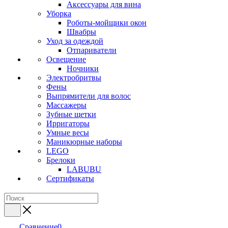
Аксессуары для вина
Уборка
Роботы-мойщики окон
Швабры
Уход за одеждой
Отпариватели
Освещение
Ночники
Электробритвы
Фены
Выпрямители для волос
Массажеры
Зубные щетки
Ирригаторы
Умные весы
Маникюрные наборы
LEGO
Брелоки
LABUBU
Сертификаты
Сравнение
0