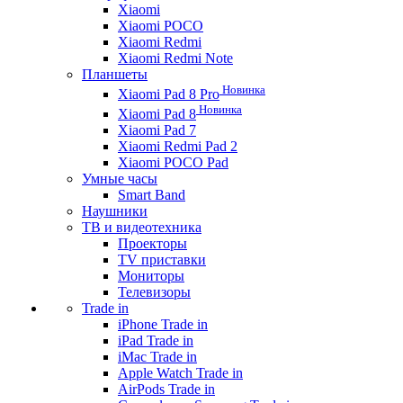
Xiaomi
Xiaomi POCO
Xiaomi Redmi
Xiaomi Redmi Note
Планшеты
Новинка
Xiaomi Pad 8 Pro
Новинка
Xiaomi Pad 8
Xiaomi Pad 7
Xiaomi Redmi Pad 2
Xiaomi POCO Pad
Умные часы
Smart Band
Наушники
ТВ и видеотехника
Проекторы
TV приставки
Мониторы
Телевизоры
Trade in
iPhone Trade in
iPad Trade in
iMac Trade in
Apple Watch Trade in
AirPods Trade in