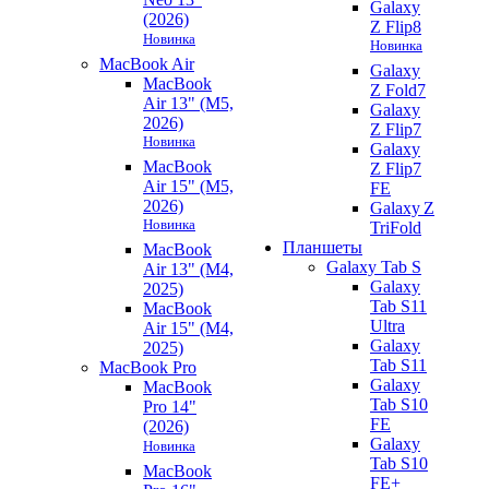
Galaxy
(2026)
Z Flip8
Новинка
Новинка
MacBook Air
Galaxy
MacBook
Z Fold7
Air 13" (M5,
Galaxy
2026)
Z Flip7
Новинка
Galaxy
MacBook
Z Flip7
Air 15" (M5,
FE
2026)
Galaxy Z
Новинка
TriFold
Планшеты
MacBook
Galaxy Tab S
Air 13" (M4,
Galaxy
2025)
Tab S11
MacBook
Ultra
Air 15" (M4,
Galaxy
2025)
Tab S11
MacBook Pro
Galaxy
MacBook
Tab S10
Pro 14"
FE
(2026)
Galaxy
Новинка
Tab S10
MacBook
FE+