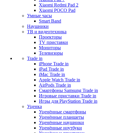
Xiaomi Redmi Pad 2
Xiaomi POCO Pad
Умные часы
Smart Band
Наушники
ТВ и видеотехника
Проекторы
TV приставки
Мониторы
Телевизоры
Trade in
iPhone Trade in
iPad Trade in
iMac Trade in
Apple Watch Trade in
AirPods Trade in
Смартфоны Samsung Trade in
Игровые приставки Trade in
Игры для PlayStation Trade in
Уценка
Уценённые смартфоны
Уценённые планшеты
Уценённые наушники
Уценённые ноутбуки