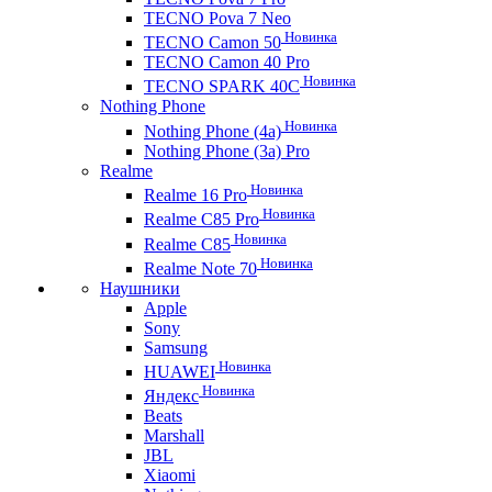
TECNO Pova 7 Neo
Новинка
TECNO Camon 50
TECNO Camon 40 Pro
Новинка
TECNO SPARK 40C
Nothing Phone
Новинка
Nothing Phone (4a)
Nothing Phone (3a) Pro
Realme
Новинка
Realme 16 Pro
Новинка
Realme C85 Pro
Новинка
Realme C85
Новинка
Realme Note 70
Наушники
Apple
Sony
Samsung
Новинка
HUAWEI
Новинка
Яндекс
Beats
Marshall
JBL
Xiaomi