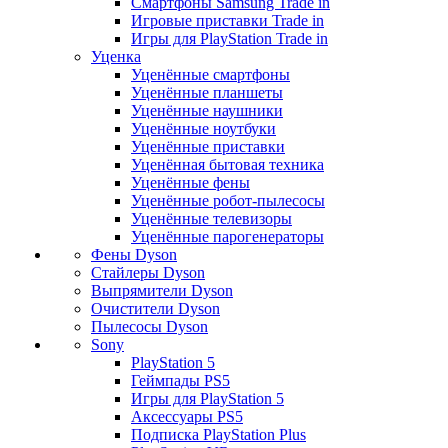
Смартфоны Samsung Trade in
Игровые приставки Trade in
Игры для PlayStation Trade in
Уценка
Уценённые смартфоны
Уценённые планшеты
Уценённые наушники
Уценённые ноутбуки
Уценённые приставки
Уценённая бытовая техника
Уценённые фены
Уценённые робот-пылесосы
Уценённые телевизоры
Уценённые парогенераторы
Фены Dyson
Стайлеры Dyson
Выпрямители Dyson
Очистители Dyson
Пылесосы Dyson
Sony
PlayStation 5
Геймпады PS5
Игры для PlayStation 5
Аксессуары PS5
Подписка PlayStation Plus