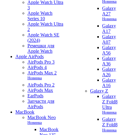
Новинка
Apple Watch Ultra
3
Galaxy
Apple Watch
A27
Series 10
Новинка
Apple Watch Ultra
Galaxy
2
A17
Apple Watch SE
Galaxy
(2024)
A07
Ремешки для
Galaxy
Apple Watch
A56
Apple AirPods
Galaxy
AirPods Pro 3
A36
AirPods 4
Galaxy
AirPods Max 2
A26
Новинка
Galaxy
AirPods Pro 2
A16
AirPods Max
Galaxy Z
EarPods
Galaxy
Запчасти для
Z Fold8
AirPods
Ultra
MacBook
Новинка
MacBook Neo
Galaxy
Новинка
Z Fold8
MacBook
Новинка
Neo 13"