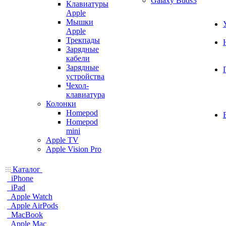
Galaxy Buds3
Клавиатуры
Apple
Мышки
Apple
Трекпады
Зарядные
кабели
Зарядные
устройства
Чехол-
клавиатура
Колонки
Homepod
Homepod
mini
Apple TV
Apple Vision Pro
Каталог
iPhone
iPad
Apple Watch
Apple AirPods
MacBook
Apple Mac