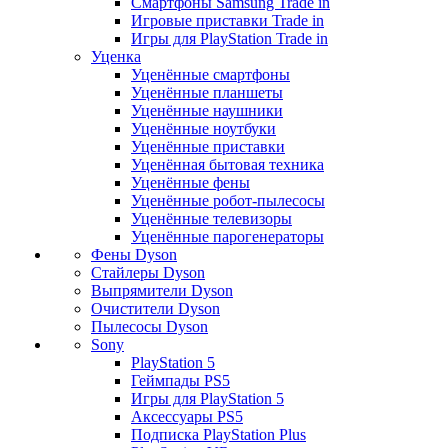
Смартфоны Samsung Trade in
Игровые приставки Trade in
Игры для PlayStation Trade in
Уценка
Уценённые смартфоны
Уценённые планшеты
Уценённые наушники
Уценённые ноутбуки
Уценённые приставки
Уценённая бытовая техника
Уценённые фены
Уценённые робот-пылесосы
Уценённые телевизоры
Уценённые парогенераторы
Фены Dyson
Стайлеры Dyson
Выпрямители Dyson
Очистители Dyson
Пылесосы Dyson
Sony
PlayStation 5
Геймпады PS5
Игры для PlayStation 5
Аксессуары PS5
Подписка PlayStation Plus