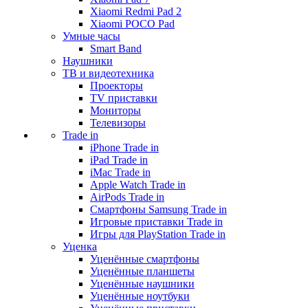
Xiaomi Redmi Pad 2
Xiaomi POCO Pad
Умные часы
Smart Band
Наушники
ТВ и видеотехника
Проекторы
TV приставки
Мониторы
Телевизоры
Trade in
iPhone Trade in
iPad Trade in
iMac Trade in
Apple Watch Trade in
AirPods Trade in
Смартфоны Samsung Trade in
Игровые приставки Trade in
Игры для PlayStation Trade in
Уценка
Уценённые смартфоны
Уценённые планшеты
Уценённые наушники
Уценённые ноутбуки