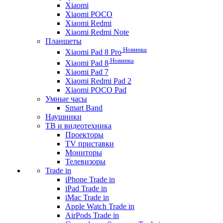
Xiaomi
Xiaomi POCO
Xiaomi Redmi
Xiaomi Redmi Note
Планшеты
Новинка
Xiaomi Pad 8 Pro
Новинка
Xiaomi Pad 8
Xiaomi Pad 7
Xiaomi Redmi Pad 2
Xiaomi POCO Pad
Умные часы
Smart Band
Наушники
ТВ и видеотехника
Проекторы
TV приставки
Мониторы
Телевизоры
Trade in
iPhone Trade in
iPad Trade in
iMac Trade in
Apple Watch Trade in
AirPods Trade in