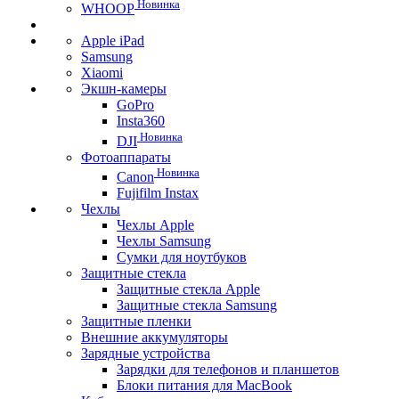
Новинка
WHOOP
Apple iPad
Samsung
Xiaomi
Экшн-камеры
GoPro
Insta360
Новинка
DJI
Фотоаппараты
Новинка
Canon
Fujifilm Instax
Чехлы
Чехлы Apple
Чехлы Samsung
Сумки для ноутбуков
Защитные стекла
Защитные стекла Apple
Защитные стекла Samsung
Защитные пленки
Внешние аккумуляторы
Зарядные устройства
Зарядки для телефонов и планшетов
Блоки питания для MacBook