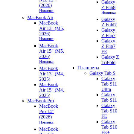
Galaxy
(2026)
Z Flip8
Новинка
Новинка
MacBook Air
Galaxy
MacBook
Z Fold7
Air 13" (M5,
Galaxy
2026)
Z Flip7
Новинка
Galaxy
MacBook
Z Flip7
Air 15" (M5,
FE
2026)
Galaxy Z
Новинка
TriFold
Планшеты
MacBook
Galaxy Tab S
Air 13" (M4,
Galaxy
2025)
Tab S11
MacBook
Ultra
Air 15" (M4,
Galaxy
2025)
Tab S11
MacBook Pro
Galaxy
MacBook
Tab S10
Pro 14"
FE
(2026)
Galaxy
Новинка
Tab S10
MacBook
FE+