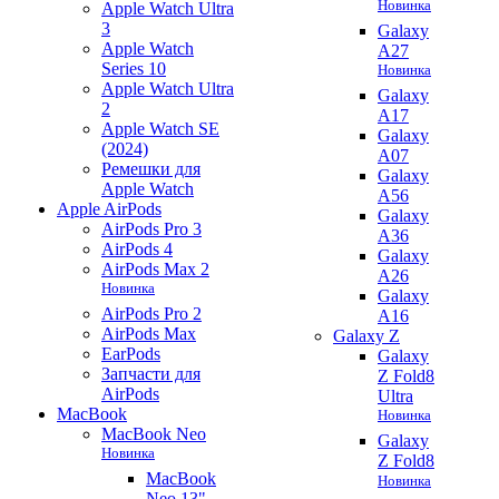
Новинка
Apple Watch Ultra
3
Galaxy
Apple Watch
A27
Series 10
Новинка
Apple Watch Ultra
Galaxy
2
A17
Apple Watch SE
Galaxy
(2024)
A07
Ремешки для
Galaxy
Apple Watch
A56
Apple AirPods
Galaxy
AirPods Pro 3
A36
AirPods 4
Galaxy
AirPods Max 2
A26
Новинка
Galaxy
AirPods Pro 2
A16
AirPods Max
Galaxy Z
EarPods
Galaxy
Запчасти для
Z Fold8
AirPods
Ultra
MacBook
Новинка
MacBook Neo
Galaxy
Новинка
Z Fold8
MacBook
Новинка
Neo 13"