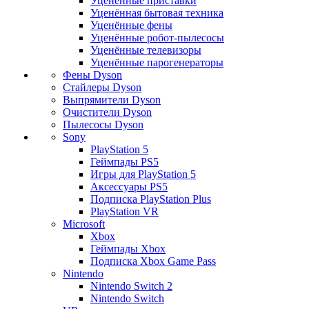
Уценённые приставки
Уценённая бытовая техника
Уценённые фены
Уценённые робот-пылесосы
Уценённые телевизоры
Уценённые парогенераторы
Фены Dyson
Стайлеры Dyson
Выпрямители Dyson
Очистители Dyson
Пылесосы Dyson
Sony
PlayStation 5
Геймпады PS5
Игры для PlayStation 5
Аксессуары PS5
Подписка PlayStation Plus
PlayStation VR
Microsoft
Xbox
Геймпады Xbox
Подписка Xbox Game Pass
Nintendo
Nintendo Switch 2
Nintendo Switch