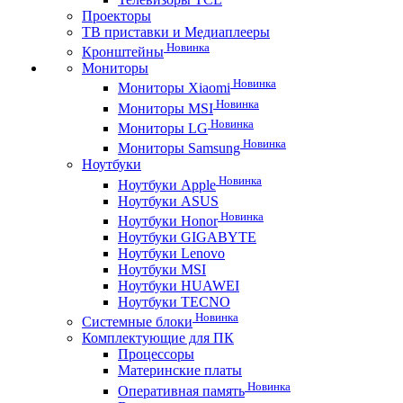
Проекторы
ТВ приставки и Медиаплееры
Новинка
Кронштейны
Мониторы
Новинка
Мониторы Xiaomi
Новинка
Мониторы MSI
Новинка
Мониторы LG
Новинка
Мониторы Samsung
Ноутбуки
Новинка
Ноутбуки Apple
Ноутбуки ASUS
Новинка
Ноутбуки Honor
Ноутбуки GIGABYTE
Ноутбуки Lenovo
Ноутбуки MSI
Ноутбуки HUAWEI
Ноутбуки TECNO
Новинка
Системные блоки
Комплектующие для ПК
Процессоры
Материнские платы
Новинка
Оперативная память