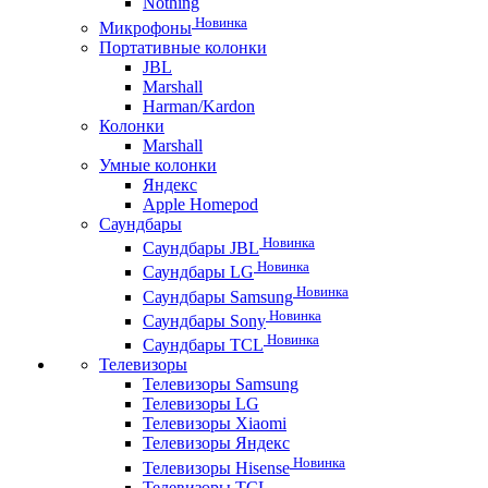
Nothing
Новинка
Микрофоны
Портативные колонки
JBL
Marshall
Harman/Kardon
Колонки
Marshall
Умные колонки
Яндекс
Apple Homepod
Саундбары
Новинка
Саундбары JBL
Новинка
Саундбары LG
Новинка
Саундбары Samsung
Новинка
Саундбары Sony
Новинка
Саундбары TCL
Телевизоры
Телевизоры Samsung
Телевизоры LG
Телевизоры Xiaomi
Телевизоры Яндекс
Новинка
Телевизоры Hisense
Телевизоры TCL