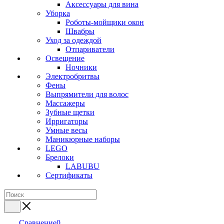
Аксессуары для вина
Уборка
Роботы-мойщики окон
Швабры
Уход за одеждой
Отпариватели
Освещение
Ночники
Электробритвы
Фены
Выпрямители для волос
Массажеры
Зубные щетки
Ирригаторы
Умные весы
Маникюрные наборы
LEGO
Брелоки
LABUBU
Сертификаты
Сравнение
0