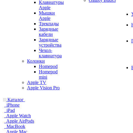
Galaxy Buds3
Клавиатуры
Apple
Мышки
Apple
Трекпады
Зарядные
кабели
Зарядные
устройства
Чехол-
клавиатура
Колонки
Homepod
Homepod
mini
Apple TV
Apple Vision Pro
Каталог
iPhone
iPad
Apple Watch
Apple AirPods
MacBook
Apple Mac