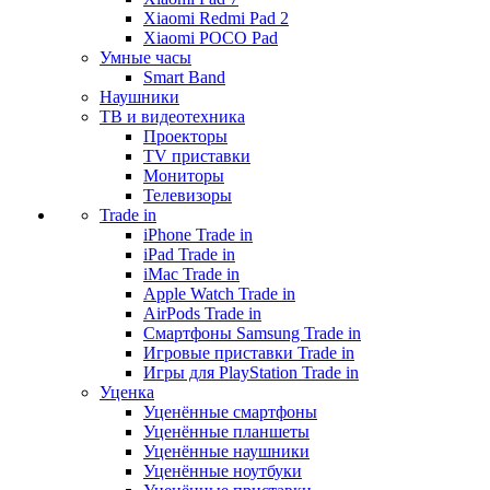
Xiaomi Redmi Pad 2
Xiaomi POCO Pad
Умные часы
Smart Band
Наушники
ТВ и видеотехника
Проекторы
TV приставки
Мониторы
Телевизоры
Trade in
iPhone Trade in
iPad Trade in
iMac Trade in
Apple Watch Trade in
AirPods Trade in
Смартфоны Samsung Trade in
Игровые приставки Trade in
Игры для PlayStation Trade in
Уценка
Уценённые смартфоны
Уценённые планшеты
Уценённые наушники
Уценённые ноутбуки