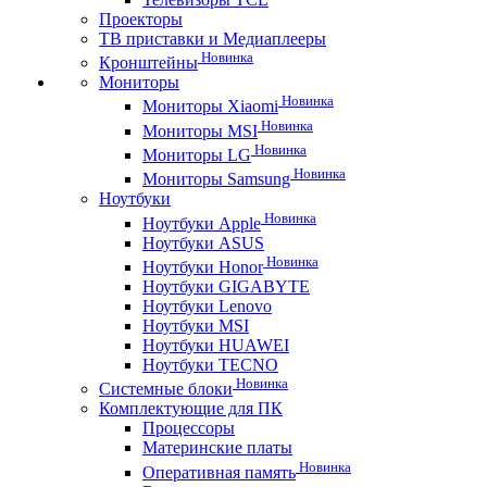
Проекторы
ТВ приставки и Медиаплееры
Новинка
Кронштейны
Мониторы
Новинка
Мониторы Xiaomi
Новинка
Мониторы MSI
Новинка
Мониторы LG
Новинка
Мониторы Samsung
Ноутбуки
Новинка
Ноутбуки Apple
Ноутбуки ASUS
Новинка
Ноутбуки Honor
Ноутбуки GIGABYTE
Ноутбуки Lenovo
Ноутбуки MSI
Ноутбуки HUAWEI
Ноутбуки TECNO
Новинка
Системные блоки
Комплектующие для ПК
Процессоры
Материнские платы
Новинка
Оперативная память