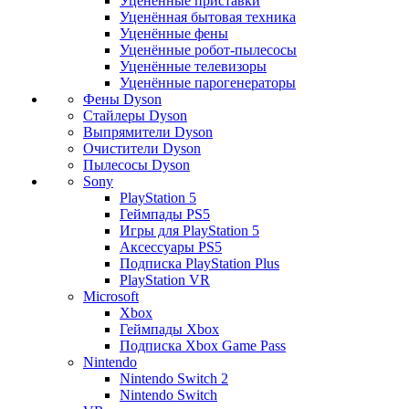
Уценённые приставки
Уценённая бытовая техника
Уценённые фены
Уценённые робот-пылесосы
Уценённые телевизоры
Уценённые парогенераторы
Фены Dyson
Стайлеры Dyson
Выпрямители Dyson
Очистители Dyson
Пылесосы Dyson
Sony
PlayStation 5
Геймпады PS5
Игры для PlayStation 5
Аксессуары PS5
Подписка PlayStation Plus
PlayStation VR
Microsoft
Xbox
Геймпады Xbox
Подписка Xbox Game Pass
Nintendo
Nintendo Switch 2
Nintendo Switch