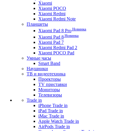
Xiaomi
Xiaomi POCO
Xiaomi Redmi
Xiaomi Redmi Note
Планшеты
Новинка
Xiaomi Pad 8 Pro
Новинка
Xiaomi Pad 8
Xiaomi Pad 7
Xiaomi Redmi Pad 2
Xiaomi POCO Pad
Умные часы
Smart Band
Наушники
ТВ и видеотехника
Проекторы
TV приставки
Мониторы
Телевизоры
Trade in
iPhone Trade in
iPad Trade in
iMac Trade in
Apple Watch Trade in
AirPods Trade in