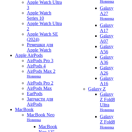
Новинка
Apple Watch Ultra
3
Galaxy
Apple Watch
A27
Series 10
Новинка
Apple Watch Ultra
Galaxy
2
A17
Apple Watch SE
Galaxy
(2024)
A07
Ремешки для
Galaxy
Apple Watch
A56
Apple AirPods
Galaxy
AirPods Pro 3
A36
AirPods 4
Galaxy
AirPods Max 2
A26
Новинка
Galaxy
AirPods Pro 2
A16
AirPods Max
Galaxy Z
EarPods
Galaxy
Запчасти для
Z Fold8
AirPods
Ultra
MacBook
Новинка
MacBook Neo
Galaxy
Новинка
Z Fold8
MacBook
Новинка
Neo 13"