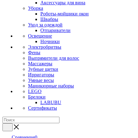
Аксессуары для вина
Уборка
Роботы-мойщики окон
Швабры
Уход за одеждой
Отпариватели
Освещение
Ночники
Электробритвы
Фены
Выпрямители для волос
Массажеры
Зубные щетки
Ирригаторы
Умные весы
Маникюрные наборы
LEGO
Брелоки
LABUBU
Сертификаты
Сравнение
0