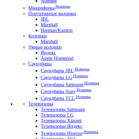
Nothing
Новинка
Микрофоны
Портативные колонки
JBL
Marshall
Harman/Kardon
Колонки
Marshall
Умные колонки
Яндекс
Apple Homepod
Саундбары
Новинка
Саундбары JBL
Новинка
Саундбары LG
Новинка
Саундбары Samsung
Новинка
Саундбары Sony
Новинка
Саундбары TCL
Телевизоры
Телевизоры Samsung
Телевизоры LG
Телевизоры Xiaomi
Телевизоры Яндекс
Новинка
Телевизоры Hisense
Телевизоры TCL