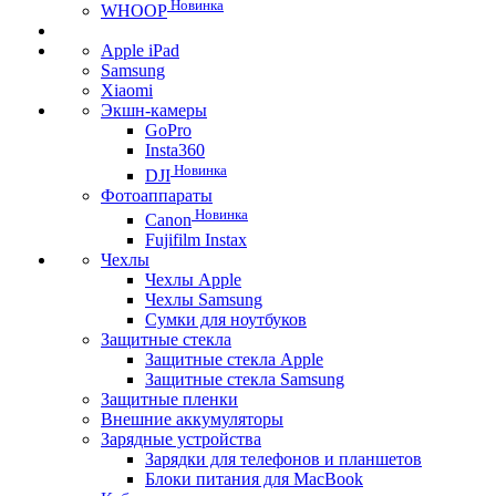
Новинка
WHOOP
Apple iPad
Samsung
Xiaomi
Экшн-камеры
GoPro
Insta360
Новинка
DJI
Фотоаппараты
Новинка
Canon
Fujifilm Instax
Чехлы
Чехлы Apple
Чехлы Samsung
Сумки для ноутбуков
Защитные стекла
Защитные стекла Apple
Защитные стекла Samsung
Защитные пленки
Внешние аккумуляторы
Зарядные устройства
Зарядки для телефонов и планшетов
Блоки питания для MacBook