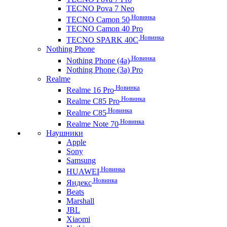
TECNO Pova 7 Neo
Новинка
TECNO Camon 50
TECNO Camon 40 Pro
Новинка
TECNO SPARK 40C
Nothing Phone
Новинка
Nothing Phone (4a)
Nothing Phone (3a) Pro
Realme
Новинка
Realme 16 Pro
Новинка
Realme C85 Pro
Новинка
Realme C85
Новинка
Realme Note 70
Наушники
Apple
Sony
Samsung
Новинка
HUAWEI
Новинка
Яндекс
Beats
Marshall
JBL
Xiaomi