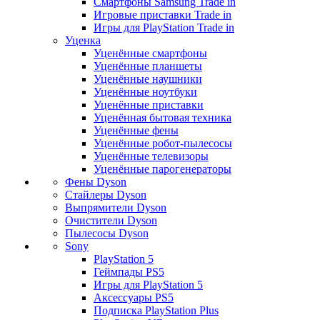
Смартфоны Samsung Trade in
Игровые приставки Trade in
Игры для PlayStation Trade in
Уценка
Уценённые смартфоны
Уценённые планшеты
Уценённые наушники
Уценённые ноутбуки
Уценённые приставки
Уценённая бытовая техника
Уценённые фены
Уценённые робот-пылесосы
Уценённые телевизоры
Уценённые парогенераторы
Фены Dyson
Стайлеры Dyson
Выпрямители Dyson
Очистители Dyson
Пылесосы Dyson
Sony
PlayStation 5
Геймпады PS5
Игры для PlayStation 5
Аксессуары PS5
Подписка PlayStation Plus