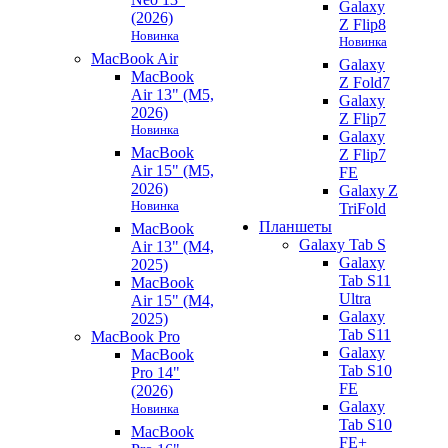
Galaxy
(2026)
Z Flip8
Новинка
Новинка
MacBook Air
Galaxy
MacBook
Z Fold7
Air 13" (M5,
Galaxy
2026)
Z Flip7
Новинка
Galaxy
MacBook
Z Flip7
Air 15" (M5,
FE
2026)
Galaxy Z
Новинка
TriFold
Планшеты
MacBook
Galaxy Tab S
Air 13" (M4,
Galaxy
2025)
Tab S11
MacBook
Ultra
Air 15" (M4,
Galaxy
2025)
Tab S11
MacBook Pro
Galaxy
MacBook
Tab S10
Pro 14"
FE
(2026)
Galaxy
Новинка
Tab S10
MacBook
FE+