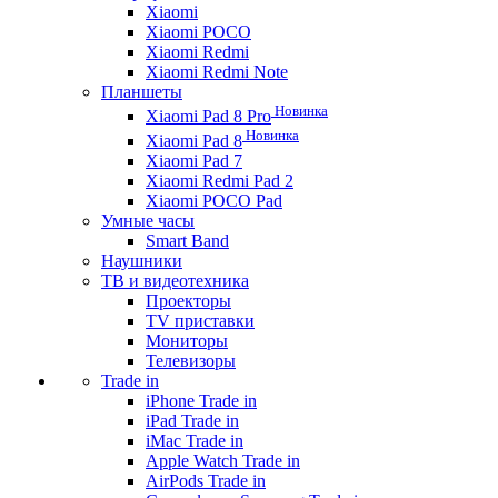
Xiaomi
Xiaomi POCO
Xiaomi Redmi
Xiaomi Redmi Note
Планшеты
Новинка
Xiaomi Pad 8 Pro
Новинка
Xiaomi Pad 8
Xiaomi Pad 7
Xiaomi Redmi Pad 2
Xiaomi POCO Pad
Умные часы
Smart Band
Наушники
ТВ и видеотехника
Проекторы
TV приставки
Мониторы
Телевизоры
Trade in
iPhone Trade in
iPad Trade in
iMac Trade in
Apple Watch Trade in
AirPods Trade in