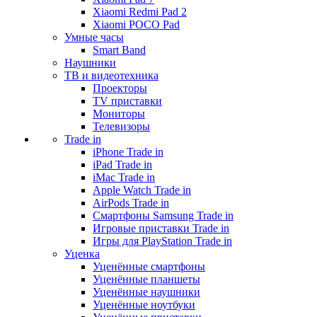
Xiaomi Redmi Pad 2
Xiaomi POCO Pad
Умные часы
Smart Band
Наушники
ТВ и видеотехника
Проекторы
TV приставки
Мониторы
Телевизоры
Trade in
iPhone Trade in
iPad Trade in
iMac Trade in
Apple Watch Trade in
AirPods Trade in
Смартфоны Samsung Trade in
Игровые приставки Trade in
Игры для PlayStation Trade in
Уценка
Уценённые смартфоны
Уценённые планшеты
Уценённые наушники
Уценённые ноутбуки