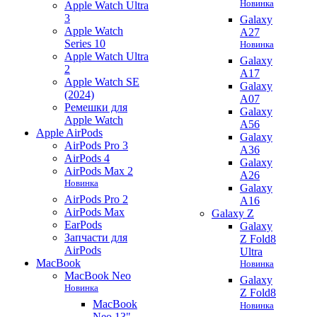
Новинка
Apple Watch Ultra
3
Galaxy
Apple Watch
A27
Series 10
Новинка
Apple Watch Ultra
Galaxy
2
A17
Apple Watch SE
Galaxy
(2024)
A07
Ремешки для
Galaxy
Apple Watch
A56
Apple AirPods
Galaxy
AirPods Pro 3
A36
AirPods 4
Galaxy
AirPods Max 2
A26
Новинка
Galaxy
AirPods Pro 2
A16
AirPods Max
Galaxy Z
EarPods
Galaxy
Запчасти для
Z Fold8
AirPods
Ultra
MacBook
Новинка
MacBook Neo
Galaxy
Новинка
Z Fold8
MacBook
Новинка
Neo 13"