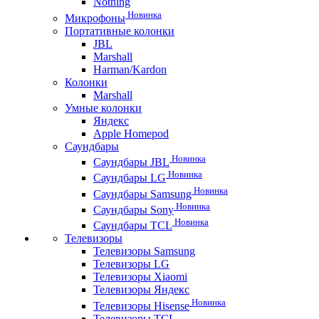
Nothing
Новинка
Микрофоны
Портативные колонки
JBL
Marshall
Harman/Kardon
Колонки
Marshall
Умные колонки
Яндекс
Apple Homepod
Саундбары
Новинка
Саундбары JBL
Новинка
Саундбары LG
Новинка
Саундбары Samsung
Новинка
Саундбары Sony
Новинка
Саундбары TCL
Телевизоры
Телевизоры Samsung
Телевизоры LG
Телевизоры Xiaomi
Телевизоры Яндекс
Новинка
Телевизоры Hisense
Телевизоры TCL