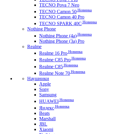
TECNO Pova 7 Neo
Новинка
TECNO Camon 50
TECNO Camon 40 Pro
Новинка
TECNO SPARK 40C
Nothing Phone
Новинка
Nothing Phone (4a)
Nothing Phone (3a) Pro
Realme
Новинка
Realme 16 Pro
Новинка
Realme C85 Pro
Новинка
Realme C85
Новинка
Realme Note 70
Наушники
Apple
Sony
Samsung
Новинка
HUAWEI
Новинка
Яндекс
Beats
Marshall
JBL
Xiaomi