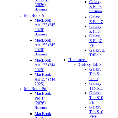
Galaxy
(2026)
Z Flip8
Новинка
Новинка
MacBook Air
Galaxy
MacBook
Z Fold7
Air 13" (M5,
Galaxy
2026)
Z Flip7
Новинка
Galaxy
MacBook
Z Flip7
Air 15" (M5,
FE
2026)
Galaxy Z
Новинка
TriFold
Планшеты
MacBook
Galaxy Tab S
Air 13" (M4,
Galaxy
2025)
Tab S11
MacBook
Ultra
Air 15" (M4,
Galaxy
2025)
Tab S11
MacBook Pro
Galaxy
MacBook
Tab S10
Pro 14"
FE
(2026)
Galaxy
Новинка
Tab S10
MacBook
FE+