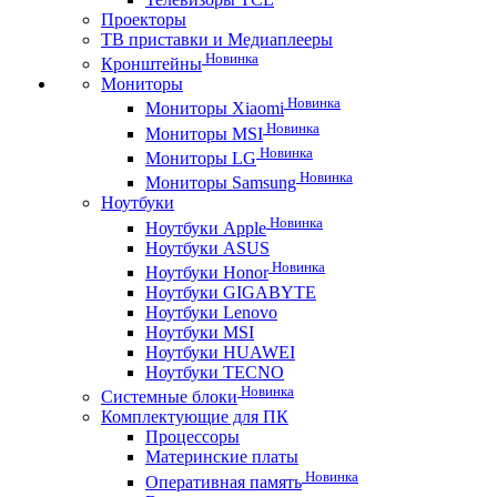
Проекторы
ТВ приставки и Медиаплееры
Новинка
Кронштейны
Мониторы
Новинка
Мониторы Xiaomi
Новинка
Мониторы MSI
Новинка
Мониторы LG
Новинка
Мониторы Samsung
Ноутбуки
Новинка
Ноутбуки Apple
Ноутбуки ASUS
Новинка
Ноутбуки Honor
Ноутбуки GIGABYTE
Ноутбуки Lenovo
Ноутбуки MSI
Ноутбуки HUAWEI
Ноутбуки TECNO
Новинка
Системные блоки
Комплектующие для ПК
Процессоры
Материнские платы
Новинка
Оперативная память