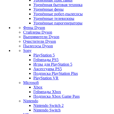
Уценённые приставки
Уценённая бытовая техника
Уценённые фены
Уценённые робот-пылесосы
Уценённые телевизоры
Уценённые парогенераторы
Фены Dyson
Стайлеры Dyson
Выпрямители Dyson
Очистители Dyson
Пылесосы Dyson
Sony
PlayStation 5
Геймпады PS5
Игры для PlayStation 5
Аксессуары PS5
Подписка PlayStation Plus
PlayStation VR
Microsoft
Xbox
Геймпады Xbox
Подписка Xbox Game Pass
Nintendo
Nintendo Switch 2
Nintendo Switch