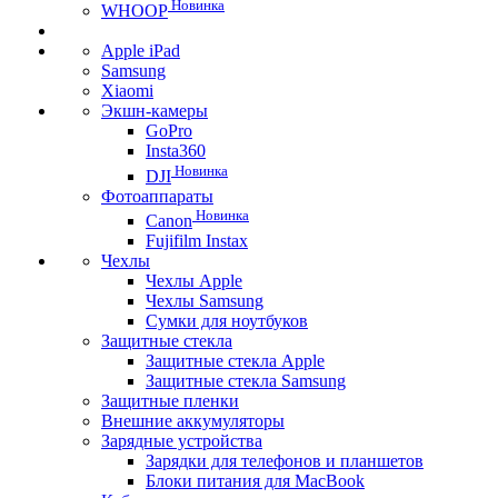
Новинка
WHOOP
Apple iPad
Samsung
Xiaomi
Экшн-камеры
GoPro
Insta360
Новинка
DJI
Фотоаппараты
Новинка
Canon
Fujifilm Instax
Чехлы
Чехлы Apple
Чехлы Samsung
Сумки для ноутбуков
Защитные стекла
Защитные стекла Apple
Защитные стекла Samsung
Защитные пленки
Внешние аккумуляторы
Зарядные устройства
Зарядки для телефонов и планшетов
Блоки питания для MacBook