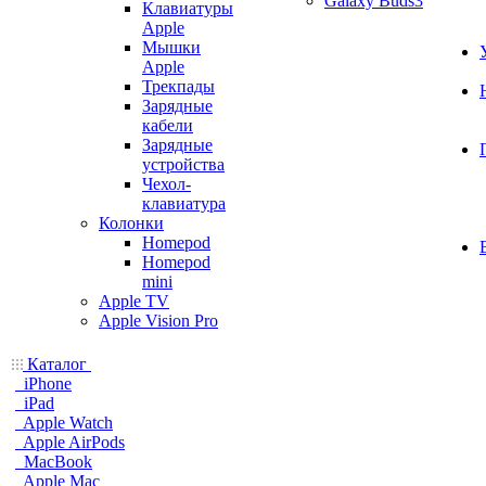
Galaxy Buds3
Клавиатуры
Apple
Мышки
Apple
Трекпады
Зарядные
кабели
Зарядные
устройства
Чехол-
клавиатура
Колонки
Homepod
Homepod
mini
Apple TV
Apple Vision Pro
Каталог
iPhone
iPad
Apple Watch
Apple AirPods
MacBook
Apple Mac