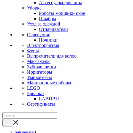
Аксессуары для вина
Уборка
Роботы-мойщики окон
Швабры
Уход за одеждой
Отпариватели
Освещение
Ночники
Электробритвы
Фены
Выпрямители для волос
Массажеры
Зубные щетки
Ирригаторы
Умные весы
Маникюрные наборы
LEGO
Брелоки
LABUBU
Сертификаты
Сравнение
0