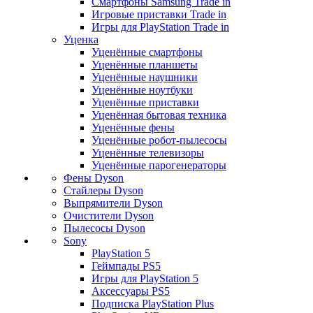
Смартфоны Samsung Trade in
Игровые приставки Trade in
Игры для PlayStation Trade in
Уценка
Уценённые смартфоны
Уценённые планшеты
Уценённые наушники
Уценённые ноутбуки
Уценённые приставки
Уценённая бытовая техника
Уценённые фены
Уценённые робот-пылесосы
Уценённые телевизоры
Уценённые парогенераторы
Фены Dyson
Стайлеры Dyson
Выпрямители Dyson
Очистители Dyson
Пылесосы Dyson
Sony
PlayStation 5
Геймпады PS5
Игры для PlayStation 5
Аксессуары PS5
Подписка PlayStation Plus