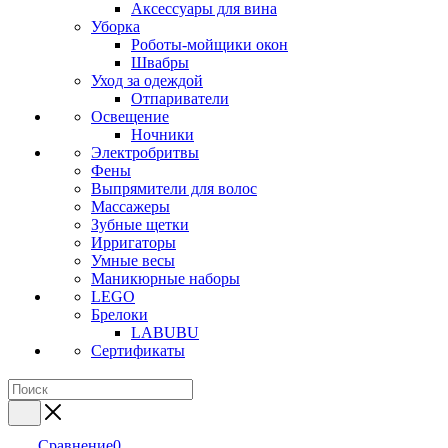
Аксессуары для вина
Уборка
Роботы-мойщики окон
Швабры
Уход за одеждой
Отпариватели
Освещение
Ночники
Электробритвы
Фены
Выпрямители для волос
Массажеры
Зубные щетки
Ирригаторы
Умные весы
Маникюрные наборы
LEGO
Брелоки
LABUBU
Сертификаты
Сравнение
0