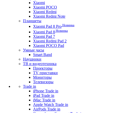
Xiaomi
Xiaomi POCO
Xiaomi Redmi
Xiaomi Redmi Note
Планшеты
Новинка
Xiaomi Pad 8 Pro
Новинка
Xiaomi Pad 8
Xiaomi Pad 7
Xiaomi Redmi Pad 2
Xiaomi POCO Pad
Умные часы
Smart Band
Наушники
ТВ и видеотехника
Проекторы
TV приставки
Мониторы
Телевизоры
Trade in
iPhone Trade in
iPad Trade in
iMac Trade in
Apple Watch Trade in
AirPods Trade in