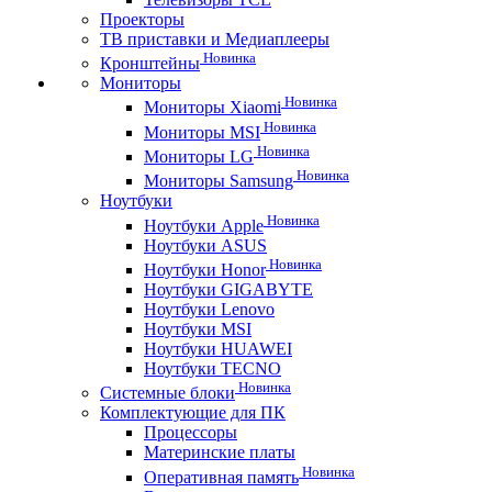
Проекторы
ТВ приставки и Медиаплееры
Новинка
Кронштейны
Мониторы
Новинка
Мониторы Xiaomi
Новинка
Мониторы MSI
Новинка
Мониторы LG
Новинка
Мониторы Samsung
Ноутбуки
Новинка
Ноутбуки Apple
Ноутбуки ASUS
Новинка
Ноутбуки Honor
Ноутбуки GIGABYTE
Ноутбуки Lenovo
Ноутбуки MSI
Ноутбуки HUAWEI
Ноутбуки TECNO
Новинка
Системные блоки
Комплектующие для ПК
Процессоры
Материнские платы
Новинка
Оперативная память