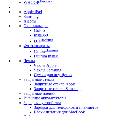
Новинка
WHOOP
Apple iPad
Samsung
Xiaomi
Экшн-камеры
GoPro
Insta360
Новинка
DJI
Фотоаппараты
Новинка
Canon
Fujifilm Instax
Чехлы
Чехлы Apple
Чехлы Samsung
Сумки для ноутбуков
Защитные стекла
Защитные стекла Apple
Защитные стекла Samsung
Защитные пленки
Внешние аккумуляторы
Зарядные устройства
Зарядки для телефонов и планшетов
Блоки питания для MacBook