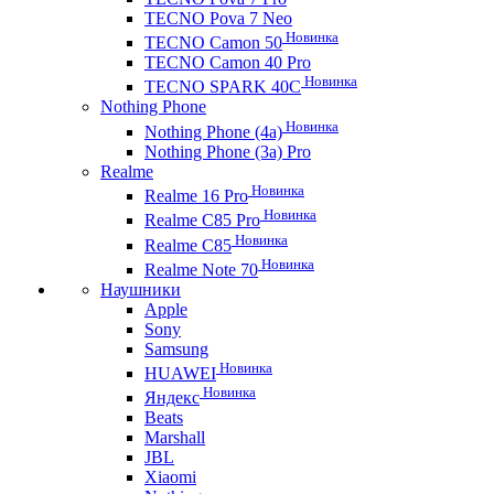
TECNO Pova 7 Neo
Новинка
TECNO Camon 50
TECNO Camon 40 Pro
Новинка
TECNO SPARK 40C
Nothing Phone
Новинка
Nothing Phone (4a)
Nothing Phone (3a) Pro
Realme
Новинка
Realme 16 Pro
Новинка
Realme C85 Pro
Новинка
Realme C85
Новинка
Realme Note 70
Наушники
Apple
Sony
Samsung
Новинка
HUAWEI
Новинка
Яндекс
Beats
Marshall
JBL
Xiaomi