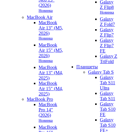
Galaxy
(2026)
Z Flip8
Новинка
Новинка
MacBook Air
Galaxy
MacBook
Z Fold7
Air 13" (M5,
Galaxy
2026)
Z Flip7
Новинка
Galaxy
MacBook
Z Flip7
Air 15" (M5,
FE
2026)
Galaxy Z
Новинка
TriFold
Планшеты
MacBook
Galaxy Tab S
Air 13" (M4,
Galaxy
2025)
Tab S11
MacBook
Ultra
Air 15" (M4,
Galaxy
2025)
Tab S11
MacBook Pro
Galaxy
MacBook
Tab S10
Pro 14"
FE
(2026)
Galaxy
Новинка
Tab S10
MacBook
FE+