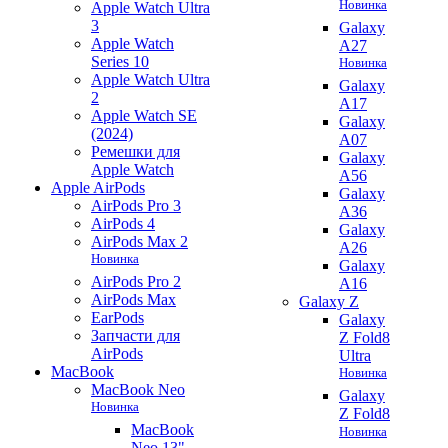
Новинка
Apple Watch Ultra
3
Galaxy
Apple Watch
A27
Series 10
Новинка
Apple Watch Ultra
Galaxy
2
A17
Apple Watch SE
Galaxy
(2024)
A07
Ремешки для
Galaxy
Apple Watch
A56
Apple AirPods
Galaxy
AirPods Pro 3
A36
AirPods 4
Galaxy
AirPods Max 2
A26
Новинка
Galaxy
AirPods Pro 2
A16
AirPods Max
Galaxy Z
EarPods
Galaxy
Запчасти для
Z Fold8
AirPods
Ultra
MacBook
Новинка
MacBook Neo
Galaxy
Новинка
Z Fold8
MacBook
Новинка
Neo 13"