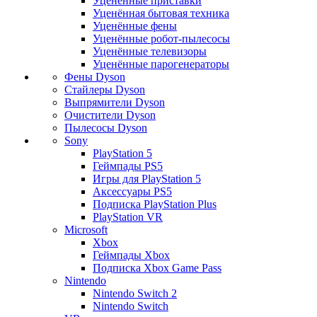
Уценённые приставки
Уценённая бытовая техника
Уценённые фены
Уценённые робот-пылесосы
Уценённые телевизоры
Уценённые парогенераторы
Фены Dyson
Стайлеры Dyson
Выпрямители Dyson
Очистители Dyson
Пылесосы Dyson
Sony
PlayStation 5
Геймпады PS5
Игры для PlayStation 5
Аксессуары PS5
Подписка PlayStation Plus
PlayStation VR
Microsoft
Xbox
Геймпады Xbox
Подписка Xbox Game Pass
Nintendo
Nintendo Switch 2
Nintendo Switch