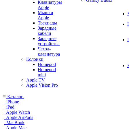
Galaxy Buds3
Клавиатуры
Apple
Мышки
Apple
Трекпады
Зарядные
кабели
Зарядные
устройства
Чехол-
клавиатура
Колонки
Homepod
Homepod
mini
Apple TV
Apple Vision Pro
Каталог
iPhone
iPad
Apple Watch
Apple AirPods
MacBook
Apple Mac