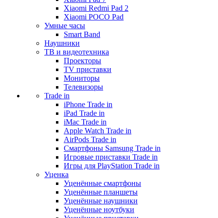
Xiaomi Redmi Pad 2
Xiaomi POCO Pad
Умные часы
Smart Band
Наушники
ТВ и видеотехника
Проекторы
TV приставки
Мониторы
Телевизоры
Trade in
iPhone Trade in
iPad Trade in
iMac Trade in
Apple Watch Trade in
AirPods Trade in
Смартфоны Samsung Trade in
Игровые приставки Trade in
Игры для PlayStation Trade in
Уценка
Уценённые смартфоны
Уценённые планшеты
Уценённые наушники
Уценённые ноутбуки