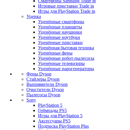
Смартфоны Samsung Trade in
Игровые приставки Trade in
Игры для PlayStation Trade in
Уценка
Уценённые смартфоны
Уценённые планшеты
Уценённые наушники
Уценённые ноутбуки
Уценённые приставки
Уценённая бытовая техника
Уценённые фены
Уценённые робот-пылесосы
Уценённые телевизоры
Уценённые парогенераторы
Фены Dyson
Стайлеры Dyson
Выпрямители Dyson
Очистители Dyson
Пылесосы Dyson
Sony
PlayStation 5
Геймпады PS5
Игры для PlayStation 5
Аксессуары PS5
Подписка PlayStation Plus