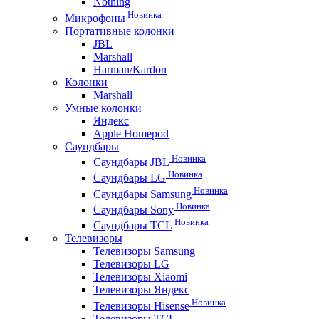
Nothing
Новинка
Микрофоны
Портативные колонки
JBL
Marshall
Harman/Kardon
Колонки
Marshall
Умные колонки
Яндекс
Apple Homepod
Саундбары
Новинка
Саундбары JBL
Новинка
Саундбары LG
Новинка
Саундбары Samsung
Новинка
Саундбары Sony
Новинка
Саундбары TCL
Телевизоры
Телевизоры Samsung
Телевизоры LG
Телевизоры Xiaomi
Телевизоры Яндекс
Новинка
Телевизоры Hisense
Телевизоры TCL