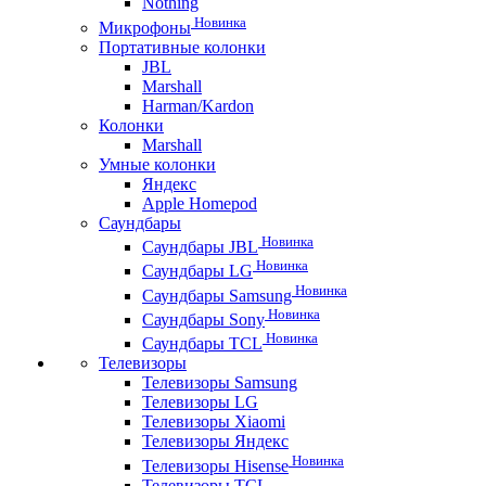
Nothing
Новинка
Микрофоны
Портативные колонки
JBL
Marshall
Harman/Kardon
Колонки
Marshall
Умные колонки
Яндекс
Apple Homepod
Саундбары
Новинка
Саундбары JBL
Новинка
Саундбары LG
Новинка
Саундбары Samsung
Новинка
Саундбары Sony
Новинка
Саундбары TCL
Телевизоры
Телевизоры Samsung
Телевизоры LG
Телевизоры Xiaomi
Телевизоры Яндекс
Новинка
Телевизоры Hisense
Телевизоры TCL