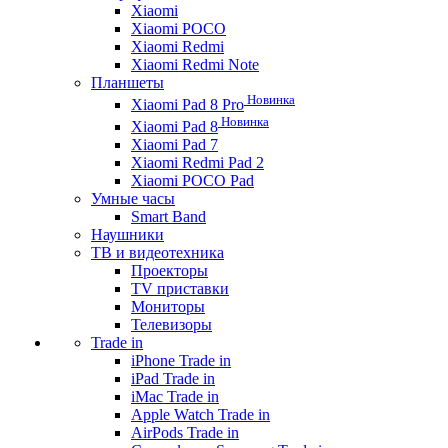
Xiaomi
Xiaomi POCO
Xiaomi Redmi
Xiaomi Redmi Note
Планшеты
Новинка
Xiaomi Pad 8 Pro
Новинка
Xiaomi Pad 8
Xiaomi Pad 7
Xiaomi Redmi Pad 2
Xiaomi POCO Pad
Умные часы
Smart Band
Наушники
ТВ и видеотехника
Проекторы
TV приставки
Мониторы
Телевизоры
Trade in
iPhone Trade in
iPad Trade in
iMac Trade in
Apple Watch Trade in
AirPods Trade in