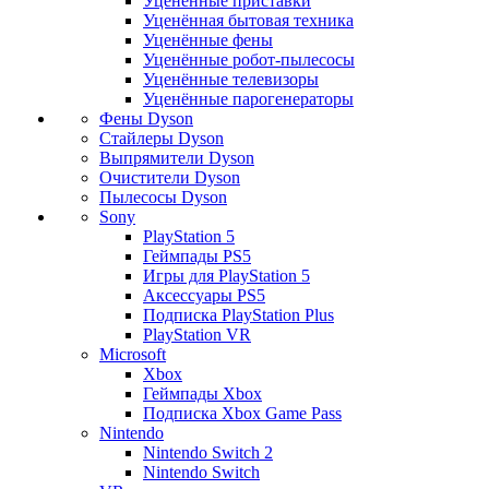
Уценённые приставки
Уценённая бытовая техника
Уценённые фены
Уценённые робот-пылесосы
Уценённые телевизоры
Уценённые парогенераторы
Фены Dyson
Стайлеры Dyson
Выпрямители Dyson
Очистители Dyson
Пылесосы Dyson
Sony
PlayStation 5
Геймпады PS5
Игры для PlayStation 5
Аксессуары PS5
Подписка PlayStation Plus
PlayStation VR
Microsoft
Xbox
Геймпады Xbox
Подписка Xbox Game Pass
Nintendo
Nintendo Switch 2
Nintendo Switch