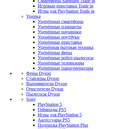
Смартфоны Samsung Trade in
Игровые приставки Trade in
Игры для PlayStation Trade in
Уценка
Уценённые смартфоны
Уценённые планшеты
Уценённые наушники
Уценённые ноутбуки
Уценённые приставки
Уценённая бытовая техника
Уценённые фены
Уценённые робот-пылесосы
Уценённые телевизоры
Уценённые парогенераторы
Фены Dyson
Стайлеры Dyson
Выпрямители Dyson
Очистители Dyson
Пылесосы Dyson
Sony
PlayStation 5
Геймпады PS5
Игры для PlayStation 5
Аксессуары PS5
Подписка PlayStation Plus