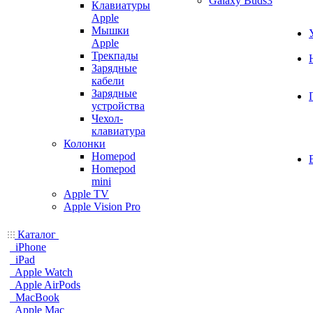
Galaxy Buds3
Клавиатуры
Apple
Мышки
Apple
Трекпады
Зарядные
кабели
Зарядные
устройства
Чехол-
клавиатура
Колонки
Homepod
Homepod
mini
Apple TV
Apple Vision Pro
Каталог
iPhone
iPad
Apple Watch
Apple AirPods
MacBook
Apple Mac