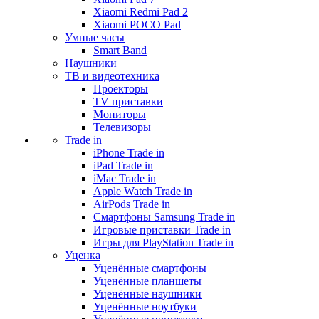
Xiaomi Redmi Pad 2
Xiaomi POCO Pad
Умные часы
Smart Band
Наушники
ТВ и видеотехника
Проекторы
TV приставки
Мониторы
Телевизоры
Trade in
iPhone Trade in
iPad Trade in
iMac Trade in
Apple Watch Trade in
AirPods Trade in
Смартфоны Samsung Trade in
Игровые приставки Trade in
Игры для PlayStation Trade in
Уценка
Уценённые смартфоны
Уценённые планшеты
Уценённые наушники
Уценённые ноутбуки