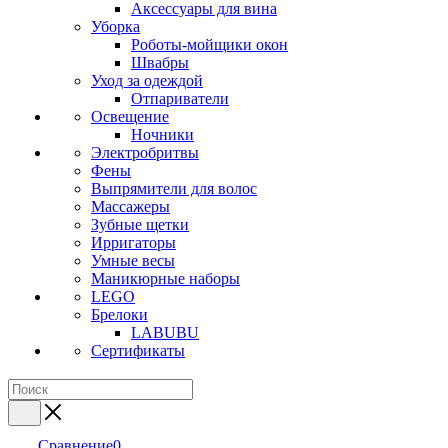
Аксессуары для вина
Уборка
Роботы-мойщики окон
Швабры
Уход за одеждой
Отпариватели
Освещение
Ночники
Электробритвы
Фены
Выпрямители для волос
Массажеры
Зубные щетки
Ирригаторы
Умные весы
Маникюрные наборы
LEGO
Брелоки
LABUBU
Сертификаты
Сравнение
0