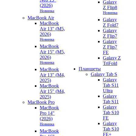
Galaxy
(2026)
Z Flip8
Новинка
Новинка
MacBook Air
Galaxy
MacBook
Z Fold7
Air 13" (M5,
Galaxy
2026)
Z Flip7
Новинка
Galaxy
MacBook
Z Flip7
Air 15" (M5,
FE
2026)
Galaxy Z
Новинка
TriFold
Планшеты
MacBook
Galaxy Tab S
Air 13" (M4,
Galaxy
2025)
Tab S11
MacBook
Ultra
Air 15" (M4,
Galaxy
2025)
Tab S11
MacBook Pro
Galaxy
MacBook
Tab S10
Pro 14"
FE
(2026)
Galaxy
Новинка
Tab S10
MacBook
FE+