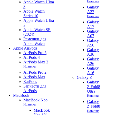
Новинка
Apple Watch Ultra
3
Galaxy
Apple Watch
A27
Series 10
Новинка
Apple Watch Ultra
Galaxy
2
A17
Apple Watch SE
Galaxy
(2024)
A07
Ремешки для
Galaxy
Apple Watch
A56
Apple AirPods
Galaxy
AirPods Pro 3
A36
AirPods 4
Galaxy
AirPods Max 2
A26
Новинка
Galaxy
AirPods Pro 2
A16
AirPods Max
Galaxy Z
EarPods
Galaxy
Запчасти для
Z Fold8
AirPods
Ultra
MacBook
Новинка
MacBook Neo
Galaxy
Новинка
Z Fold8
MacBook
Новинка
Neo 13"