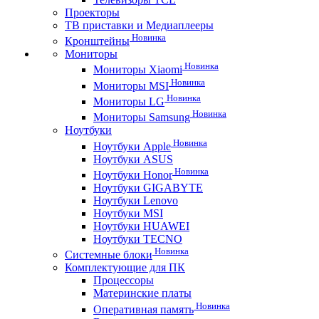
Проекторы
ТВ приставки и Медиаплееры
Новинка
Кронштейны
Мониторы
Новинка
Мониторы Xiaomi
Новинка
Мониторы MSI
Новинка
Мониторы LG
Новинка
Мониторы Samsung
Ноутбуки
Новинка
Ноутбуки Apple
Ноутбуки ASUS
Новинка
Ноутбуки Honor
Ноутбуки GIGABYTE
Ноутбуки Lenovo
Ноутбуки MSI
Ноутбуки HUAWEI
Ноутбуки TECNO
Новинка
Системные блоки
Комплектующие для ПК
Процессоры
Материнские платы
Новинка
Оперативная память