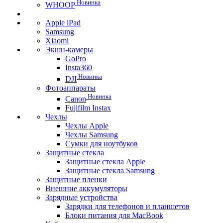
Новинка
WHOOP
Apple iPad
Samsung
Xiaomi
Экшн-камеры
GoPro
Insta360
Новинка
DJI
Фотоаппараты
Новинка
Canon
Fujifilm Instax
Чехлы
Чехлы Apple
Чехлы Samsung
Сумки для ноутбуков
Защитные стекла
Защитные стекла Apple
Защитные стекла Samsung
Защитные пленки
Внешние аккумуляторы
Зарядные устройства
Зарядки для телефонов и планшетов
Блоки питания для MacBook