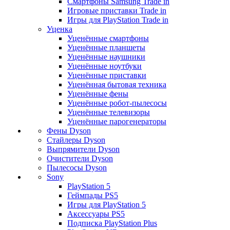
Смартфоны Samsung Trade in
Игровые приставки Trade in
Игры для PlayStation Trade in
Уценка
Уценённые смартфоны
Уценённые планшеты
Уценённые наушники
Уценённые ноутбуки
Уценённые приставки
Уценённая бытовая техника
Уценённые фены
Уценённые робот-пылесосы
Уценённые телевизоры
Уценённые парогенераторы
Фены Dyson
Стайлеры Dyson
Выпрямители Dyson
Очистители Dyson
Пылесосы Dyson
Sony
PlayStation 5
Геймпады PS5
Игры для PlayStation 5
Аксессуары PS5
Подписка PlayStation Plus