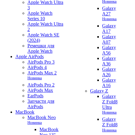
Новинка
Apple Watch Ultra
3
Galaxy
Apple Watch
A27
Series 10
Новинка
Apple Watch Ultra
Galaxy
2
A17
Apple Watch SE
Galaxy
(2024)
A07
Ремешки для
Galaxy
Apple Watch
A56
Apple AirPods
Galaxy
AirPods Pro 3
A36
AirPods 4
Galaxy
AirPods Max 2
A26
Новинка
Galaxy
AirPods Pro 2
A16
AirPods Max
Galaxy Z
EarPods
Galaxy
Запчасти для
Z Fold8
AirPods
Ultra
MacBook
Новинка
MacBook Neo
Galaxy
Новинка
Z Fold8
MacBook
Новинка
Neo 13"