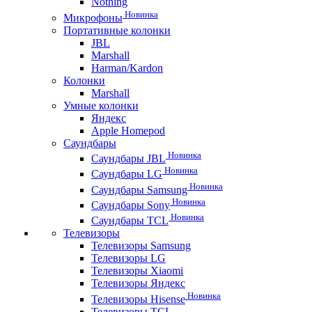
Nothing
Новинка
Микрофоны
Портативные колонки
JBL
Marshall
Harman/Kardon
Колонки
Marshall
Умные колонки
Яндекс
Apple Homepod
Саундбары
Новинка
Саундбары JBL
Новинка
Саундбары LG
Новинка
Саундбары Samsung
Новинка
Саундбары Sony
Новинка
Саундбары TCL
Телевизоры
Телевизоры Samsung
Телевизоры LG
Телевизоры Xiaomi
Телевизоры Яндекс
Новинка
Телевизоры Hisense
Телевизоры TCL