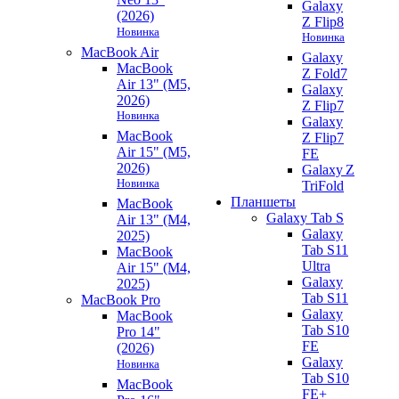
Galaxy
(2026)
Z Flip8
Новинка
Новинка
MacBook Air
Galaxy
MacBook
Z Fold7
Air 13" (M5,
Galaxy
2026)
Z Flip7
Новинка
Galaxy
MacBook
Z Flip7
Air 15" (M5,
FE
2026)
Galaxy Z
Новинка
TriFold
Планшеты
MacBook
Galaxy Tab S
Air 13" (M4,
Galaxy
2025)
Tab S11
MacBook
Ultra
Air 15" (M4,
Galaxy
2025)
Tab S11
MacBook Pro
Galaxy
MacBook
Tab S10
Pro 14"
FE
(2026)
Galaxy
Новинка
Tab S10
MacBook
FE+