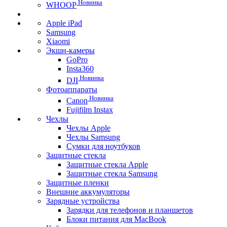
Новинка
WHOOP
Apple iPad
Samsung
Xiaomi
Экшн-камеры
GoPro
Insta360
Новинка
DJI
Фотоаппараты
Новинка
Canon
Fujifilm Instax
Чехлы
Чехлы Apple
Чехлы Samsung
Сумки для ноутбуков
Защитные стекла
Защитные стекла Apple
Защитные стекла Samsung
Защитные пленки
Внешние аккумуляторы
Зарядные устройства
Зарядки для телефонов и планшетов
Блоки питания для MacBook