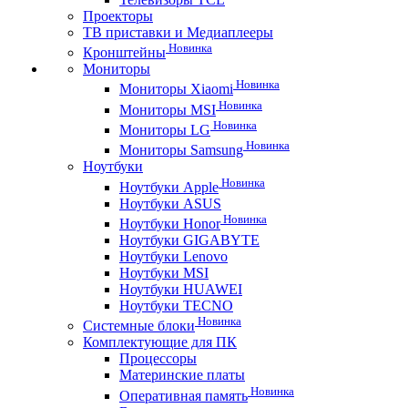
Проекторы
ТВ приставки и Медиаплееры
Новинка
Кронштейны
Мониторы
Новинка
Мониторы Xiaomi
Новинка
Мониторы MSI
Новинка
Мониторы LG
Новинка
Мониторы Samsung
Ноутбуки
Новинка
Ноутбуки Apple
Ноутбуки ASUS
Новинка
Ноутбуки Honor
Ноутбуки GIGABYTE
Ноутбуки Lenovo
Ноутбуки MSI
Ноутбуки HUAWEI
Ноутбуки TECNO
Новинка
Системные блоки
Комплектующие для ПК
Процессоры
Материнские платы
Новинка
Оперативная память