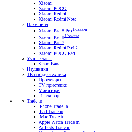
Xiaomi
Xiaomi POCO
Xiaomi Redmi
Xiaomi Redmi Note
Планшеты
Новинка
Xiaomi Pad 8 Pro
Новинка
Xiaomi Pad 8
Xiaomi Pad 7
Xiaomi Redmi Pad 2
Xiaomi POCO Pad
Умные часы
Smart Band
Наушники
ТВ и видеотехника
Проекторы
TV приставки
Мониторы
Телевизоры
Trade in
iPhone Trade in
iPad Trade in
iMac Trade in
Apple Watch Trade in
AirPods Trade in