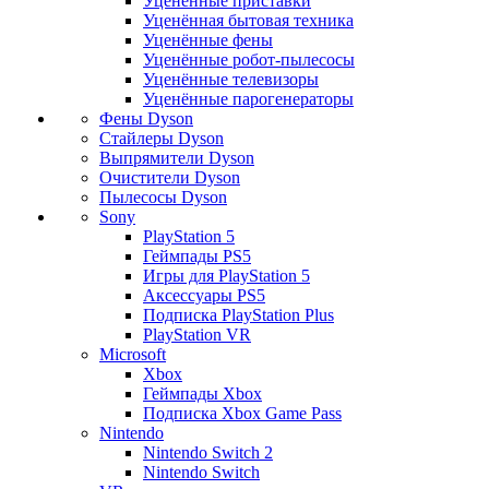
Уценённые приставки
Уценённая бытовая техника
Уценённые фены
Уценённые робот-пылесосы
Уценённые телевизоры
Уценённые парогенераторы
Фены Dyson
Стайлеры Dyson
Выпрямители Dyson
Очистители Dyson
Пылесосы Dyson
Sony
PlayStation 5
Геймпады PS5
Игры для PlayStation 5
Аксессуары PS5
Подписка PlayStation Plus
PlayStation VR
Microsoft
Xbox
Геймпады Xbox
Подписка Xbox Game Pass
Nintendo
Nintendo Switch 2
Nintendo Switch