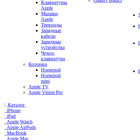
Galaxy Buds3
Клавиатуры
Apple
Мышки
Apple
Трекпады
Зарядные
кабели
Зарядные
устройства
Чехол-
клавиатура
Колонки
Homepod
Homepod
mini
Apple TV
Apple Vision Pro
Каталог
iPhone
iPad
Apple Watch
Apple AirPods
MacBook
Apple Mac