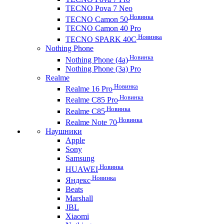
TECNO Pova 7 Neo
Новинка
TECNO Camon 50
TECNO Camon 40 Pro
Новинка
TECNO SPARK 40C
Nothing Phone
Новинка
Nothing Phone (4a)
Nothing Phone (3a) Pro
Realme
Новинка
Realme 16 Pro
Новинка
Realme C85 Pro
Новинка
Realme C85
Новинка
Realme Note 70
Наушники
Apple
Sony
Samsung
Новинка
HUAWEI
Новинка
Яндекс
Beats
Marshall
JBL
Xiaomi