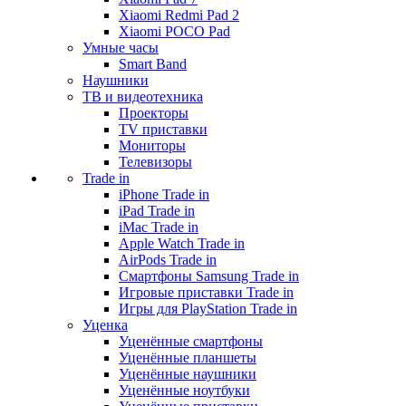
Xiaomi Redmi Pad 2
Xiaomi POCO Pad
Умные часы
Smart Band
Наушники
ТВ и видеотехника
Проекторы
TV приставки
Мониторы
Телевизоры
Trade in
iPhone Trade in
iPad Trade in
iMac Trade in
Apple Watch Trade in
AirPods Trade in
Смартфоны Samsung Trade in
Игровые приставки Trade in
Игры для PlayStation Trade in
Уценка
Уценённые смартфоны
Уценённые планшеты
Уценённые наушники
Уценённые ноутбуки