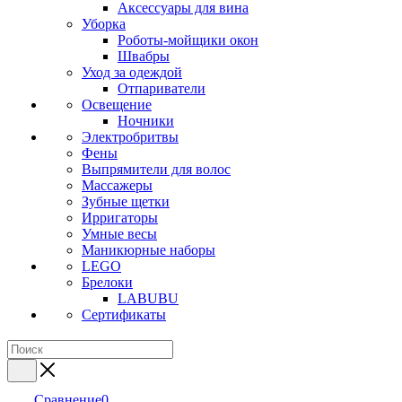
Аксессуары для вина
Уборка
Роботы-мойщики окон
Швабры
Уход за одеждой
Отпариватели
Освещение
Ночники
Электробритвы
Фены
Выпрямители для волос
Массажеры
Зубные щетки
Ирригаторы
Умные весы
Маникюрные наборы
LEGO
Брелоки
LABUBU
Сертификаты
Сравнение
0