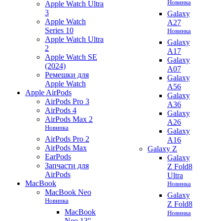
Новинка
Apple Watch Ultra
3
Galaxy
Apple Watch
A27
Series 10
Новинка
Apple Watch Ultra
Galaxy
2
A17
Apple Watch SE
Galaxy
(2024)
A07
Ремешки для
Galaxy
Apple Watch
A56
Apple AirPods
Galaxy
AirPods Pro 3
A36
AirPods 4
Galaxy
AirPods Max 2
A26
Новинка
Galaxy
AirPods Pro 2
A16
AirPods Max
Galaxy Z
EarPods
Galaxy
Запчасти для
Z Fold8
AirPods
Ultra
MacBook
Новинка
MacBook Neo
Galaxy
Новинка
Z Fold8
MacBook
Новинка
Neo 13"