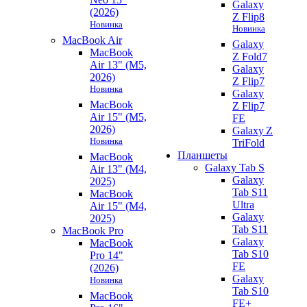
Galaxy
(2026)
Z Flip8
Новинка
Новинка
MacBook Air
Galaxy
MacBook
Z Fold7
Air 13" (M5,
Galaxy
2026)
Z Flip7
Новинка
Galaxy
MacBook
Z Flip7
Air 15" (M5,
FE
2026)
Galaxy Z
Новинка
TriFold
Планшеты
MacBook
Galaxy Tab S
Air 13" (M4,
Galaxy
2025)
Tab S11
MacBook
Ultra
Air 15" (M4,
Galaxy
2025)
Tab S11
MacBook Pro
Galaxy
MacBook
Tab S10
Pro 14"
FE
(2026)
Galaxy
Новинка
Tab S10
MacBook
FE+