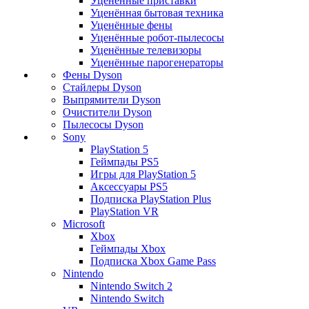
Уценённые приставки
Уценённая бытовая техника
Уценённые фены
Уценённые робот-пылесосы
Уценённые телевизоры
Уценённые парогенераторы
Фены Dyson
Стайлеры Dyson
Выпрямители Dyson
Очистители Dyson
Пылесосы Dyson
Sony
PlayStation 5
Геймпады PS5
Игры для PlayStation 5
Аксессуары PS5
Подписка PlayStation Plus
PlayStation VR
Microsoft
Xbox
Геймпады Xbox
Подписка Xbox Game Pass
Nintendo
Nintendo Switch 2
Nintendo Switch