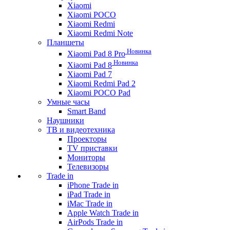
Xiaomi
Xiaomi POCO
Xiaomi Redmi
Xiaomi Redmi Note
Планшеты
Новинка
Xiaomi Pad 8 Pro
Новинка
Xiaomi Pad 8
Xiaomi Pad 7
Xiaomi Redmi Pad 2
Xiaomi POCO Pad
Умные часы
Smart Band
Наушники
ТВ и видеотехника
Проекторы
TV приставки
Мониторы
Телевизоры
Trade in
iPhone Trade in
iPad Trade in
iMac Trade in
Apple Watch Trade in
AirPods Trade in