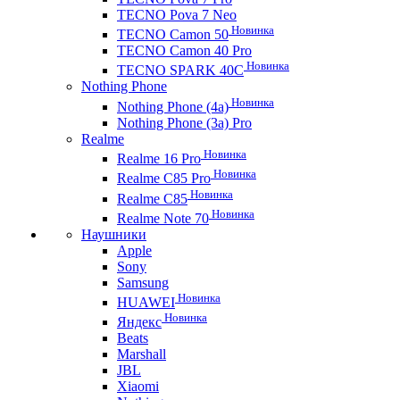
TECNO Pova 7 Neo
Новинка
TECNO Camon 50
TECNO Camon 40 Pro
Новинка
TECNO SPARK 40C
Nothing Phone
Новинка
Nothing Phone (4a)
Nothing Phone (3a) Pro
Realme
Новинка
Realme 16 Pro
Новинка
Realme C85 Pro
Новинка
Realme C85
Новинка
Realme Note 70
Наушники
Apple
Sony
Samsung
Новинка
HUAWEI
Новинка
Яндекс
Beats
Marshall
JBL
Xiaomi