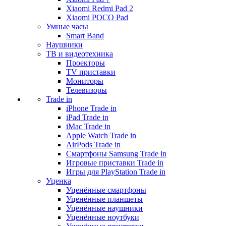
Xiaomi Redmi Pad 2
Xiaomi POCO Pad
Умные часы
Smart Band
Наушники
ТВ и видеотехника
Проекторы
TV приставки
Мониторы
Телевизоры
Trade in
iPhone Trade in
iPad Trade in
iMac Trade in
Apple Watch Trade in
AirPods Trade in
Смартфоны Samsung Trade in
Игровые приставки Trade in
Игры для PlayStation Trade in
Уценка
Уценённые смартфоны
Уценённые планшеты
Уценённые наушники
Уценённые ноутбуки