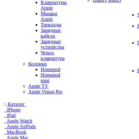
Galaxy Buds3
Клавиатуры
Apple
Мышки
Apple
Трекпады
Зарядные
кабели
Зарядные
устройства
Чехол-
клавиатура
Колонки
Homepod
Homepod
mini
Apple TV
Apple Vision Pro
Каталог
iPhone
iPad
Apple Watch
Apple AirPods
MacBook
Apple Mac