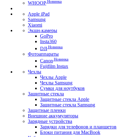
Новинка
WHOOP
Apple iPad
Samsung
Xiaomi
Экшн-камеры
GoPro
Insta360
Новинка
DJI
Фотоаппараты
Новинка
Canon
Fujifilm Instax
Чехлы
Чехлы Apple
Чехлы Samsung
Сумки для ноутбуков
Защитные стекла
Защитные стекла Apple
Защитные стекла Samsung
Защитные пленки
Внешние аккумуляторы
Зарядные устройства
Зарядки для телефонов и планшетов
Блоки питания для MacBook