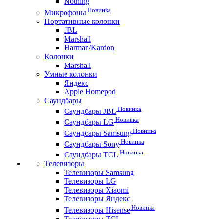
Nothing
Новинка
Микрофоны
Портативные колонки
JBL
Marshall
Harman/Kardon
Колонки
Marshall
Умные колонки
Яндекс
Apple Homepod
Саундбары
Новинка
Саундбары JBL
Новинка
Саундбары LG
Новинка
Саундбары Samsung
Новинка
Саундбары Sony
Новинка
Саундбары TCL
Телевизоры
Телевизоры Samsung
Телевизоры LG
Телевизоры Xiaomi
Телевизоры Яндекс
Новинка
Телевизоры Hisense
Телевизоры TCL