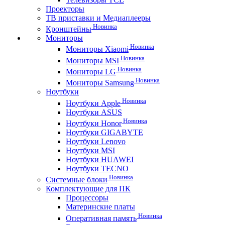
Проекторы
ТВ приставки и Медиаплееры
Новинка
Кронштейны
Мониторы
Новинка
Мониторы Xiaomi
Новинка
Мониторы MSI
Новинка
Мониторы LG
Новинка
Мониторы Samsung
Ноутбуки
Новинка
Ноутбуки Apple
Ноутбуки ASUS
Новинка
Ноутбуки Honor
Ноутбуки GIGABYTE
Ноутбуки Lenovo
Ноутбуки MSI
Ноутбуки HUAWEI
Ноутбуки TECNO
Новинка
Системные блоки
Комплектующие для ПК
Процессоры
Материнские платы
Новинка
Оперативная память