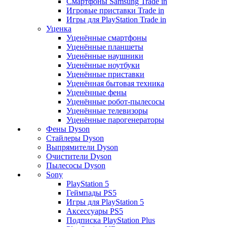
Смартфоны Samsung Trade in
Игровые приставки Trade in
Игры для PlayStation Trade in
Уценка
Уценённые смартфоны
Уценённые планшеты
Уценённые наушники
Уценённые ноутбуки
Уценённые приставки
Уценённая бытовая техника
Уценённые фены
Уценённые робот-пылесосы
Уценённые телевизоры
Уценённые парогенераторы
Фены Dyson
Стайлеры Dyson
Выпрямители Dyson
Очистители Dyson
Пылесосы Dyson
Sony
PlayStation 5
Геймпады PS5
Игры для PlayStation 5
Аксессуары PS5
Подписка PlayStation Plus