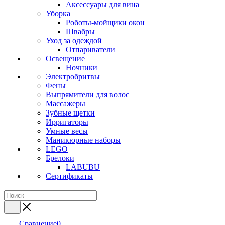
Аксессуары для вина
Уборка
Роботы-мойщики окон
Швабры
Уход за одеждой
Отпариватели
Освещение
Ночники
Электробритвы
Фены
Выпрямители для волос
Массажеры
Зубные щетки
Ирригаторы
Умные весы
Маникюрные наборы
LEGO
Брелоки
LABUBU
Сертификаты
Сравнение
0