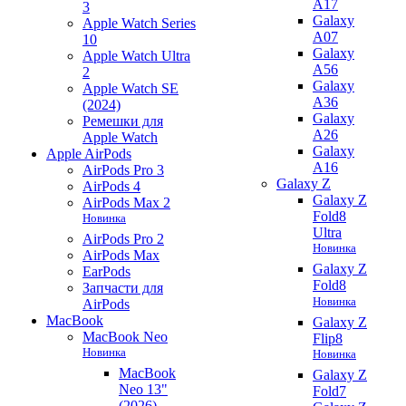
A17
3
Galaxy
Apple Watch Series
A07
10
Galaxy
Apple Watch Ultra
A56
2
Galaxy
Apple Watch SE
A36
(2024)
Galaxy
Ремешки для
A26
Apple Watch
Galaxy
Apple AirPods
A16
AirPods Pro 3
Galaxy Z
AirPods 4
Galaxy Z
AirPods Max 2
Fold8
Новинка
Ultra
AirPods Pro 2
Новинка
AirPods Max
Galaxy Z
EarPods
Fold8
Запчасти для
Новинка
AirPods
MacBook
Galaxy Z
MacBook Neo
Flip8
Новинка
Новинка
MacBook
Galaxy Z
Neo 13"
Fold7
(2026)