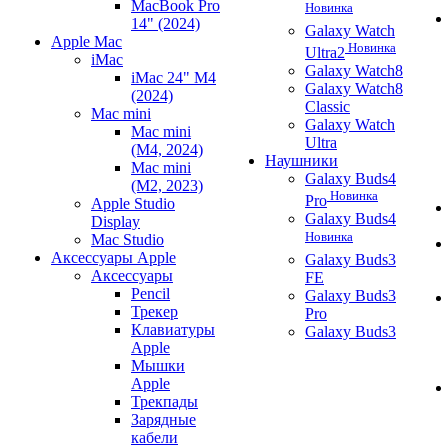
MacBook Pro
Новинка
14" (2024)
Galaxy Watch
Apple Mac
Новинка
Ultra2
iMac
Galaxy Watch8
iMac 24" M4
Galaxy Watch8
(2024)
Classic
Mac mini
Galaxy Watch
Mac mini
Ultra
(M4, 2024)
Наушники
Mac mini
Galaxy Buds4
(M2, 2023)
Новинка
Pro
Apple Studio
Galaxy Buds4
Display
Новинка
Mac Studio
Аксессуары Apple
Galaxy Buds3
Аксессуары
FE
Pencil
Galaxy Buds3
Трекер
Pro
Клавиатуры
Galaxy Buds3
Apple
Мышки
Apple
Трекпады
Зарядные
кабели