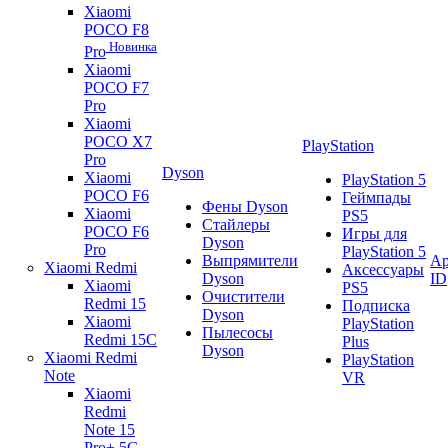
Xiaomi
POCO F8
Новинка
Pro
Xiaomi
POCO F7
Pro
Xiaomi
POCO X7
PlayStation
Pro
Dyson
Xiaomi
PlayStation 5
POCO F6
Геймпады
Фены Dyson
Xiaomi
PS5
Стайлеры
POCO F6
Игры для
Dyson
Pro
PlayStation 5
Выпрямители
Ap
Xiaomi Redmi
Аксессуары
Dyson
ID
Xiaomi
PS5
Очистители
Redmi 15
Подписка
Dyson
Xiaomi
PlayStation
Пылесосы
Redmi 15C
Plus
Dyson
Xiaomi Redmi
PlayStation
Note
VR
Xiaomi
Redmi
Note 15
Pro+ 5G