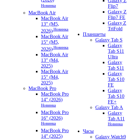
Galaxy Z
Новинка
Flip7
Galaxy Z
MacBook Air
Flip7 FE
MacBook Air
Galaxy Z
13" (M5,
TriFold
Новинка
2026)
Планшеты
MacBook Air
Galaxy Tab S
15" (M5,
Galaxy
Новинка
2026)
Tab S11
MacBook Air
Ultra
13" (M4,
Galaxy
2025)
Tab S11
MacBook Air
Galaxy
15" (M4,
Tab S10
2025)
FE
MacBook Pro
Galaxy
MacBook Pro
Tab S10
14" (2026)
FE+
Новинка
Galaxy Tab A
MacBook Pro
Galaxy
16" (2026)
Tab A11
Новинка
Новинка
MacBook Pro
Часы
14" (2025)
Galaxy Watch9