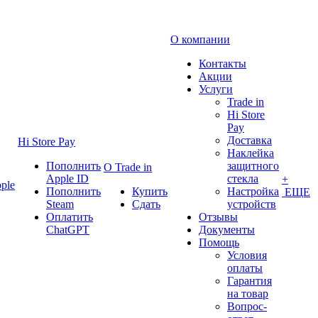
О компании
Контакты
Акции
Услуги
Trade in
Hi Store
Pay
Доставка
Hi Store Pay
Наклейка
Пополнить
защитного
О Trade in
Apple ID
стекла
+
ple
Пополнить
Купить
Настройка
ЕЩЕ
Steam
Сдать
устройств
Оплатить
Отзывы
ChatGPT
Документы
Помощь
Условия
оплаты
Гарантия
на товар
Вопрос-