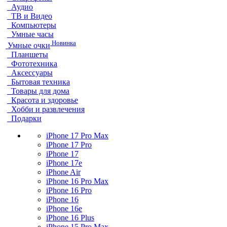
Аудио
ТВ и Видео
Компьютеры
Умные часы
Новинка
Умные очки
Планшеты
Фототехника
Аксессуары
Бытовая техника
Товары для дома
Красота и здоровье
Хобби и развлечения
Подарки
iPhone 17 Pro Max
iPhone 17 Pro
iPhone 17
iPhone 17e
iPhone Air
iPhone 16 Pro Max
iPhone 16 Pro
iPhone 16
iPhone 16e
iPhone 16 Plus
iPhone 15 Pro Max