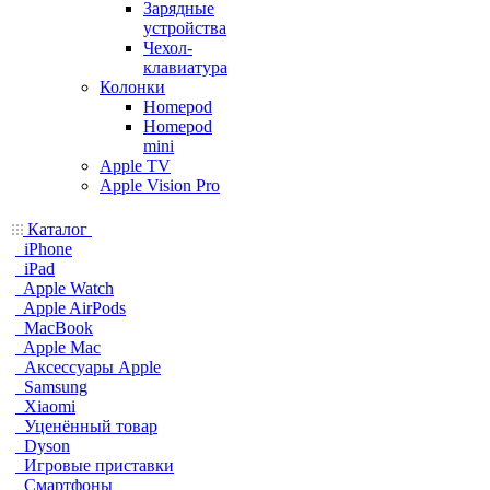
Зарядные
устройства
Чехол-
клавиатура
Колонки
Homepod
Homepod
mini
Apple TV
Apple Vision Pro
Каталог
iPhone
iPad
Apple Watch
Apple AirPods
MacBook
Apple Mac
Аксессуары Apple
Samsung
Xiaomi
Уценённый товар
Dyson
Игровые приставки
Смартфоны