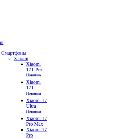
mi
Смартфоны
Xiaomi
Xiaomi
17T Pro
Новинка
Xiaomi
17T
Новинка
Xiaomi 17
Ultra
Новинка
Xiaomi 17
Pro Max
Xiaomi 17
Pro