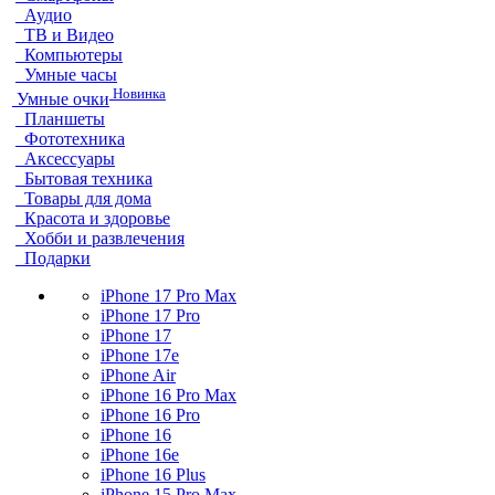
Аудио
ТВ и Видео
Компьютеры
Умные часы
Новинка
Умные очки
Планшеты
Фототехника
Аксессуары
Бытовая техника
Товары для дома
Красота и здоровье
Хобби и развлечения
Подарки
iPhone 17 Pro Max
iPhone 17 Pro
iPhone 17
iPhone 17e
iPhone Air
iPhone 16 Pro Max
iPhone 16 Pro
iPhone 16
iPhone 16e
iPhone 16 Plus
iPhone 15 Pro Max