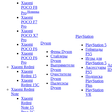
Xiaomi
POCO F8
Новинка
Pro
Xiaomi
POCO F7
Pro
Xiaomi
POCO X7
PlayStation
Pro
Dyson
Xiaomi
PlayStation 5
POCO F6
Геймпады
Фены Dyson
Xiaomi
PS5
Стайлеры
POCO F6
Игры для
Dyson
Pro
PlayStation 5
Выпрямители
Ap
Xiaomi Redmi
Аксессуары
Dyson
ID
Xiaomi
PS5
Очистители
Redmi 15
Подписка
Dyson
Xiaomi
PlayStation
Пылесосы
Redmi 15C
Plus
Dyson
Xiaomi Redmi
PlayStation
Note
VR
Xiaomi
Redmi
Note 15
Pro+ 5G