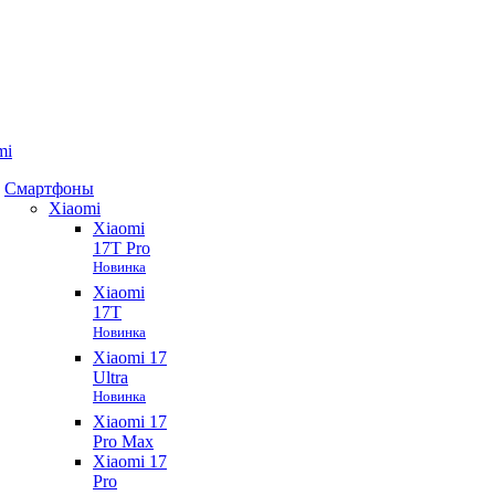
mi
Смартфоны
Xiaomi
Xiaomi
17T Pro
Новинка
Xiaomi
17T
Новинка
Xiaomi 17
Ultra
Новинка
Xiaomi 17
Pro Max
Xiaomi 17
Pro