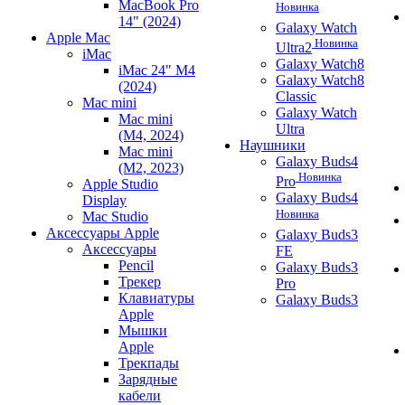
MacBook Pro
Новинка
14" (2024)
Galaxy Watch
Apple Mac
Новинка
Ultra2
iMac
Galaxy Watch8
iMac 24" M4
Galaxy Watch8
(2024)
Classic
Mac mini
Galaxy Watch
Mac mini
Ultra
(M4, 2024)
Наушники
Mac mini
Galaxy Buds4
(M2, 2023)
Новинка
Pro
Apple Studio
Galaxy Buds4
Display
Новинка
Mac Studio
Аксессуары Apple
Galaxy Buds3
Аксессуары
FE
Pencil
Galaxy Buds3
Трекер
Pro
Клавиатуры
Galaxy Buds3
Apple
Мышки
Apple
Трекпады
Зарядные
кабели