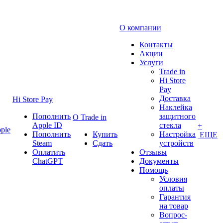
О компании
Контакты
Акции
Услуги
Trade in
Hi Store
Pay
Доставка
Hi Store Pay
Наклейка
Пополнить
защитного
О Trade in
Apple ID
стекла
+
ple
Пополнить
Купить
Настройка
ЕЩЕ
Steam
Сдать
устройств
Оплатить
Отзывы
ChatGPT
Документы
Помощь
Условия
оплаты
Гарантия
на товар
Вопрос-