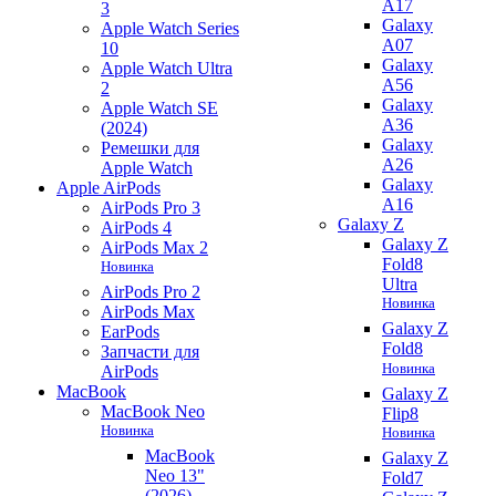
A17
3
Galaxy
Apple Watch Series
A07
10
Galaxy
Apple Watch Ultra
A56
2
Galaxy
Apple Watch SE
A36
(2024)
Galaxy
Ремешки для
A26
Apple Watch
Galaxy
Apple AirPods
A16
AirPods Pro 3
Galaxy Z
AirPods 4
Galaxy Z
AirPods Max 2
Fold8
Новинка
Ultra
AirPods Pro 2
Новинка
AirPods Max
Galaxy Z
EarPods
Fold8
Запчасти для
Новинка
AirPods
MacBook
Galaxy Z
MacBook Neo
Flip8
Новинка
Новинка
MacBook
Galaxy Z
Neo 13"
Fold7
(2026)