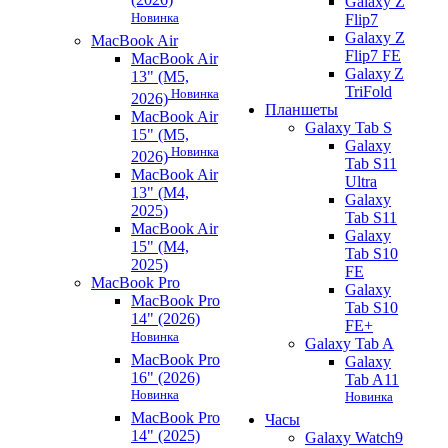
Galaxy Z
Новинка
Flip7
Galaxy Z
MacBook Air
Flip7 FE
MacBook Air
Galaxy Z
13" (M5,
TriFold
Новинка
2026)
Планшеты
MacBook Air
Galaxy Tab S
15" (M5,
Galaxy
Новинка
2026)
Tab S11
MacBook Air
Ultra
13" (M4,
Galaxy
2025)
Tab S11
MacBook Air
Galaxy
15" (M4,
Tab S10
2025)
FE
MacBook Pro
Galaxy
MacBook Pro
Tab S10
14" (2026)
FE+
Новинка
Galaxy Tab A
MacBook Pro
Galaxy
16" (2026)
Tab A11
Новинка
Новинка
MacBook Pro
Часы
14" (2025)
Galaxy Watch9