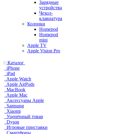
Зарядные
устройства
Чехол-
клавиатура
Колонки
Homepod
Homepod
mini
Apple TV
Apple Vision Pro
Каталог
iPhone
iPad
Apple Watch
Apple AirPods
MacBook
Apple Mac
Аксессуары Apple
Samsung
Xiaomi
Уценённый товар
Dyson
Игровые приставки
Смартфоны