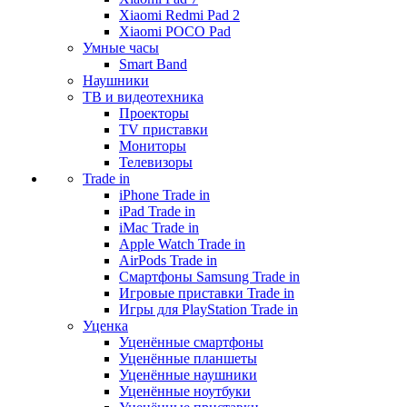
Xiaomi Redmi Pad 2
Xiaomi POCO Pad
Умные часы
Smart Band
Наушники
ТВ и видеотехника
Проекторы
TV приставки
Мониторы
Телевизоры
Trade in
iPhone Trade in
iPad Trade in
iMac Trade in
Apple Watch Trade in
AirPods Trade in
Смартфоны Samsung Trade in
Игровые приставки Trade in
Игры для PlayStation Trade in
Уценка
Уценённые смартфоны
Уценённые планшеты
Уценённые наушники
Уценённые ноутбуки