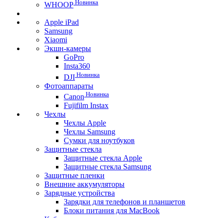
Новинка
WHOOP
Apple iPad
Samsung
Xiaomi
Экшн-камеры
GoPro
Insta360
Новинка
DJI
Фотоаппараты
Новинка
Canon
Fujifilm Instax
Чехлы
Чехлы Apple
Чехлы Samsung
Сумки для ноутбуков
Защитные стекла
Защитные стекла Apple
Защитные стекла Samsung
Защитные пленки
Внешние аккумуляторы
Зарядные устройства
Зарядки для телефонов и планшетов
Блоки питания для MacBook