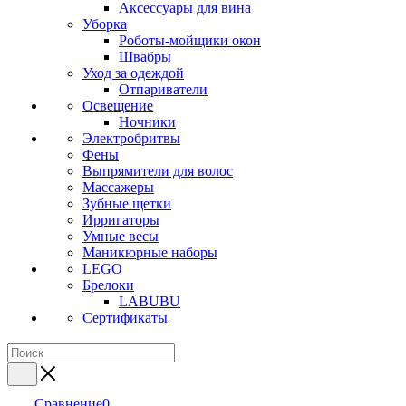
Аксессуары для вина
Уборка
Роботы-мойщики окон
Швабры
Уход за одеждой
Отпариватели
Освещение
Ночники
Электробритвы
Фены
Выпрямители для волос
Массажеры
Зубные щетки
Ирригаторы
Умные весы
Маникюрные наборы
LEGO
Брелоки
LABUBU
Сертификаты
Сравнение
0