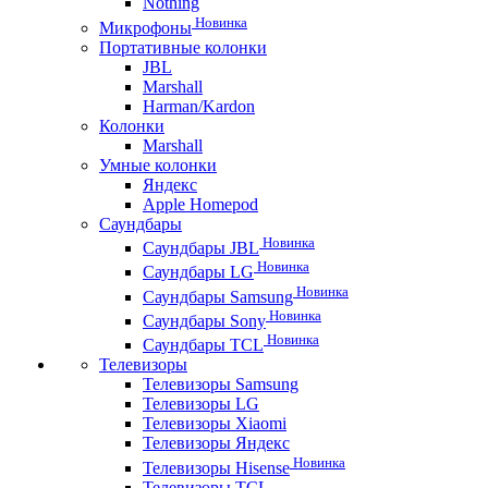
Nothing
Новинка
Микрофоны
Портативные колонки
JBL
Marshall
Harman/Kardon
Колонки
Marshall
Умные колонки
Яндекс
Apple Homepod
Саундбары
Новинка
Саундбары JBL
Новинка
Саундбары LG
Новинка
Саундбары Samsung
Новинка
Саундбары Sony
Новинка
Саундбары TCL
Телевизоры
Телевизоры Samsung
Телевизоры LG
Телевизоры Xiaomi
Телевизоры Яндекс
Новинка
Телевизоры Hisense
Телевизоры TCL