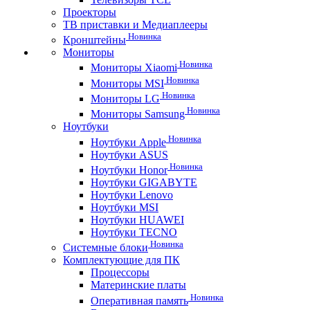
Проекторы
ТВ приставки и Медиаплееры
Новинка
Кронштейны
Мониторы
Новинка
Мониторы Xiaomi
Новинка
Мониторы MSI
Новинка
Мониторы LG
Новинка
Мониторы Samsung
Ноутбуки
Новинка
Ноутбуки Apple
Ноутбуки ASUS
Новинка
Ноутбуки Honor
Ноутбуки GIGABYTE
Ноутбуки Lenovo
Ноутбуки MSI
Ноутбуки HUAWEI
Ноутбуки TECNO
Новинка
Системные блоки
Комплектующие для ПК
Процессоры
Материнские платы
Новинка
Оперативная память