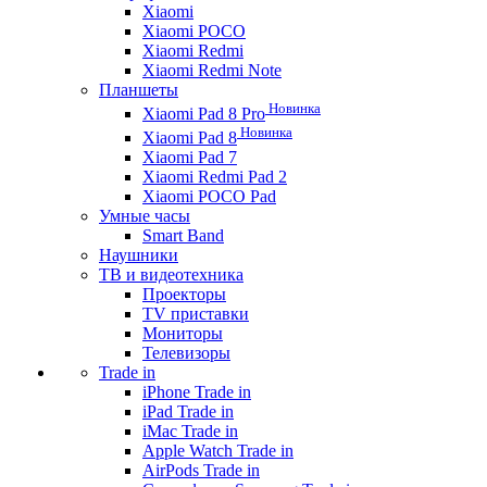
Xiaomi
Xiaomi POCO
Xiaomi Redmi
Xiaomi Redmi Note
Планшеты
Новинка
Xiaomi Pad 8 Pro
Новинка
Xiaomi Pad 8
Xiaomi Pad 7
Xiaomi Redmi Pad 2
Xiaomi POCO Pad
Умные часы
Smart Band
Наушники
ТВ и видеотехника
Проекторы
TV приставки
Мониторы
Телевизоры
Trade in
iPhone Trade in
iPad Trade in
iMac Trade in
Apple Watch Trade in
AirPods Trade in