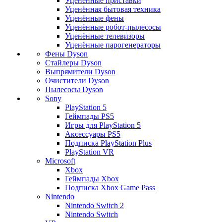
Уценённые приставки
Уценённая бытовая техника
Уценённые фены
Уценённые робот-пылесосы
Уценённые телевизоры
Уценённые парогенераторы
Фены Dyson
Стайлеры Dyson
Выпрямители Dyson
Очистители Dyson
Пылесосы Dyson
Sony
PlayStation 5
Геймпады PS5
Игры для PlayStation 5
Аксессуары PS5
Подписка PlayStation Plus
PlayStation VR
Microsoft
Xbox
Геймпады Xbox
Подписка Xbox Game Pass
Nintendo
Nintendo Switch 2
Nintendo Switch