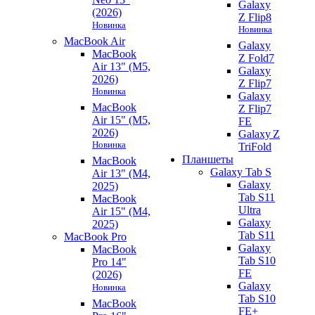
Galaxy
(2026)
Z Flip8
Новинка
Новинка
MacBook Air
Galaxy
MacBook
Z Fold7
Air 13" (M5,
Galaxy
2026)
Z Flip7
Новинка
Galaxy
MacBook
Z Flip7
Air 15" (M5,
FE
2026)
Galaxy Z
Новинка
TriFold
Планшеты
MacBook
Galaxy Tab S
Air 13" (M4,
Galaxy
2025)
Tab S11
MacBook
Ultra
Air 15" (M4,
Galaxy
2025)
Tab S11
MacBook Pro
Galaxy
MacBook
Tab S10
Pro 14"
FE
(2026)
Galaxy
Новинка
Tab S10
MacBook
FE+