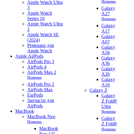
Новинка
Apple Watch Ultra
3
Galaxy
Apple Watch
A27
Series 10
Новинка
Apple Watch Ultra
Galaxy
2
A17
Apple Watch SE
Galaxy
(2024)
A07
Ремешки для
Galaxy
Apple Watch
A56
Apple AirPods
Galaxy
AirPods Pro 3
A36
AirPods 4
Galaxy
AirPods Max 2
A26
Новинка
Galaxy
AirPods Pro 2
A16
AirPods Max
Galaxy Z
EarPods
Galaxy
Запчасти для
Z Fold8
AirPods
Ultra
MacBook
Новинка
MacBook Neo
Galaxy
Новинка
Z Fold8
MacBook
Новинка
Neo 13"