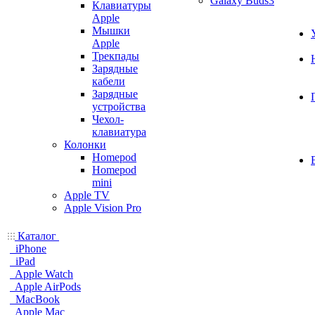
Galaxy Buds3
Клавиатуры
Apple
Мышки
Apple
Трекпады
Зарядные
кабели
Зарядные
устройства
Чехол-
клавиатура
Колонки
Homepod
Homepod
mini
Apple TV
Apple Vision Pro
Каталог
iPhone
iPad
Apple Watch
Apple AirPods
MacBook
Apple Mac