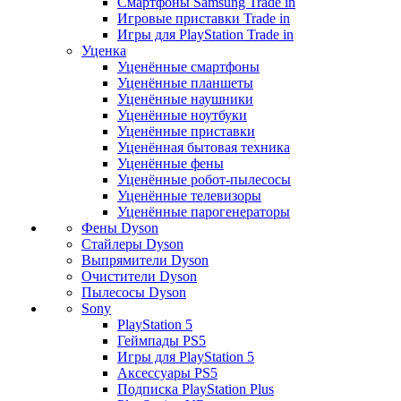
Смартфоны Samsung Trade in
Игровые приставки Trade in
Игры для PlayStation Trade in
Уценка
Уценённые смартфоны
Уценённые планшеты
Уценённые наушники
Уценённые ноутбуки
Уценённые приставки
Уценённая бытовая техника
Уценённые фены
Уценённые робот-пылесосы
Уценённые телевизоры
Уценённые парогенераторы
Фены Dyson
Стайлеры Dyson
Выпрямители Dyson
Очистители Dyson
Пылесосы Dyson
Sony
PlayStation 5
Геймпады PS5
Игры для PlayStation 5
Аксессуары PS5
Подписка PlayStation Plus