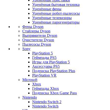
Уценённые приставки
Уценённая бытовая техника
Уценённые фены
Уценённые робот-пылесосы
Уценённые телевизоры
Уценённые парогенераторы
Фены Dyson
Стайлеры Dyson
Выпрямители Dyson
Очистители Dyson
Пылесосы Dyson
Sony
PlayStation 5
Геймпады PS5
Игры для PlayStation 5
Аксессуары PS5
Подписка PlayStation Plus
PlayStation VR
Microsoft
Xbox
Геймпады Xbox
Подписка Xbox Game Pass
Nintendo
Nintendo Switch 2
Nintendo Switch