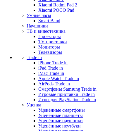
Xiaomi Redmi Pad 2
Xiaomi POCO Pad
Умные часы
Smart Band
Наушники
ТВ и видеотехника
Проекторы
TV приставки
Мониторы
Телевизоры
Trade in
iPhone Trade in
iPad Trade in
iMac Trade in
Apple Watch Trade in
AirPods Trade in
Смартфоны Samsung Trade in
Игровые приставки Trade in
Игры для PlayStation Trade in
Уценка
Уценённые смартфоны
Уценённые планшеты
Уценённые наушники
Уценённые ноутбуки