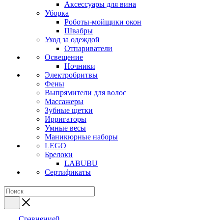
Аксессуары для вина
Уборка
Роботы-мойщики окон
Швабры
Уход за одеждой
Отпариватели
Освещение
Ночники
Электробритвы
Фены
Выпрямители для волос
Массажеры
Зубные щетки
Ирригаторы
Умные весы
Маникюрные наборы
LEGO
Брелоки
LABUBU
Сертификаты
Сравнение
0