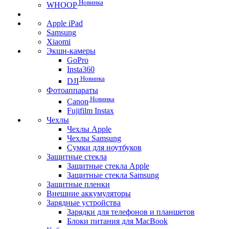
Новинка
WHOOP
Apple iPad
Samsung
Xiaomi
Экшн-камеры
GoPro
Insta360
Новинка
DJI
Фотоаппараты
Новинка
Canon
Fujifilm Instax
Чехлы
Чехлы Apple
Чехлы Samsung
Сумки для ноутбуков
Защитные стекла
Защитные стекла Apple
Защитные стекла Samsung
Защитные пленки
Внешние аккумуляторы
Зарядные устройства
Зарядки для телефонов и планшетов
Блоки питания для MacBook