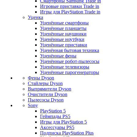
Смартфоны Samsung Trade in
Игровые приставки Trade in
Игры для PlayStation Trade in
Уценка
Уценённые смартфоны
Уценённые планшеты
Уценённые наушники
Уценённые ноутбуки
Уценённые приставки
Уценённая бытовая техника
Уценённые фены
Уценённые робот-пылесосы
Уценённые телевизоры
Уценённые парогенераторы
Фены Dyson
Стайлеры Dyson
Выпрямители Dyson
Очистители Dyson
Пылесосы Dyson
Sony
PlayStation 5
Геймпады PS5
Игры для PlayStation 5
Аксессуары PS5
Подписка PlayStation Plus