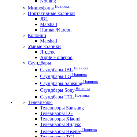
Nothing
Новинка
Микрофоны
Портативные колонки
JBL
Marshall
Harman/Kardon
Колонки
Marshall
Умные колонки
Яндекс
Apple Homepod
Саундбары
Новинка
Саундбары JBL
Новинка
Саундбары LG
Новинка
Саундбары Samsung
Новинка
Саундбары Sony
Новинка
Саундбары TCL
Телевизоры
Телевизоры Samsung
Телевизоры LG
Телевизоры Xiaomi
Телевизоры Яндекс
Новинка
Телевизоры Hisense
Телевизоры TCL