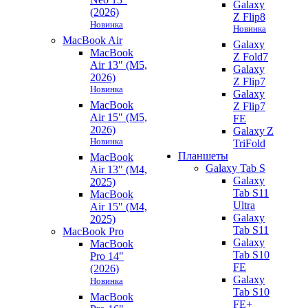
Galaxy
(2026)
Z Flip8
Новинка
Новинка
MacBook Air
Galaxy
MacBook
Z Fold7
Air 13" (M5,
Galaxy
2026)
Z Flip7
Новинка
Galaxy
MacBook
Z Flip7
Air 15" (M5,
FE
2026)
Galaxy Z
Новинка
TriFold
Планшеты
MacBook
Galaxy Tab S
Air 13" (M4,
Galaxy
2025)
Tab S11
MacBook
Ultra
Air 15" (M4,
Galaxy
2025)
Tab S11
MacBook Pro
Galaxy
MacBook
Tab S10
Pro 14"
FE
(2026)
Galaxy
Новинка
Tab S10
MacBook
FE+