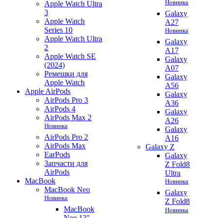
Новинка
Apple Watch Ultra
3
Galaxy
Apple Watch
A27
Series 10
Новинка
Apple Watch Ultra
Galaxy
2
A17
Apple Watch SE
Galaxy
(2024)
A07
Ремешки для
Galaxy
Apple Watch
A56
Apple AirPods
Galaxy
AirPods Pro 3
A36
AirPods 4
Galaxy
AirPods Max 2
A26
Новинка
Galaxy
AirPods Pro 2
A16
AirPods Max
Galaxy Z
EarPods
Galaxy
Запчасти для
Z Fold8
AirPods
Ultra
MacBook
Новинка
MacBook Neo
Galaxy
Новинка
Z Fold8
MacBook
Новинка
Neo 13"