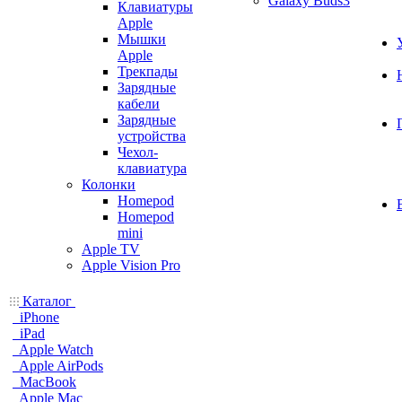
Galaxy Buds3
Клавиатуры
Apple
Мышки
Apple
Трекпады
Зарядные
кабели
Зарядные
устройства
Чехол-
клавиатура
Колонки
Homepod
Homepod
mini
Apple TV
Apple Vision Pro
Каталог
iPhone
iPad
Apple Watch
Apple AirPods
MacBook
Apple Mac