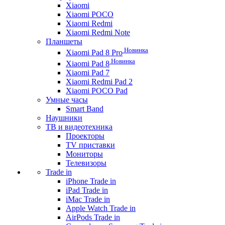
Xiaomi
Xiaomi POCO
Xiaomi Redmi
Xiaomi Redmi Note
Планшеты
Новинка
Xiaomi Pad 8 Pro
Новинка
Xiaomi Pad 8
Xiaomi Pad 7
Xiaomi Redmi Pad 2
Xiaomi POCO Pad
Умные часы
Smart Band
Наушники
ТВ и видеотехника
Проекторы
TV приставки
Мониторы
Телевизоры
Trade in
iPhone Trade in
iPad Trade in
iMac Trade in
Apple Watch Trade in
AirPods Trade in