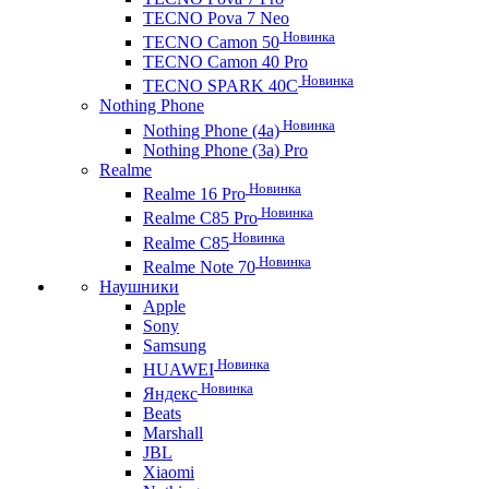
TECNO Pova 7 Neo
Новинка
TECNO Camon 50
TECNO Camon 40 Pro
Новинка
TECNO SPARK 40C
Nothing Phone
Новинка
Nothing Phone (4a)
Nothing Phone (3a) Pro
Realme
Новинка
Realme 16 Pro
Новинка
Realme C85 Pro
Новинка
Realme C85
Новинка
Realme Note 70
Наушники
Apple
Sony
Samsung
Новинка
HUAWEI
Новинка
Яндекс
Beats
Marshall
JBL
Xiaomi