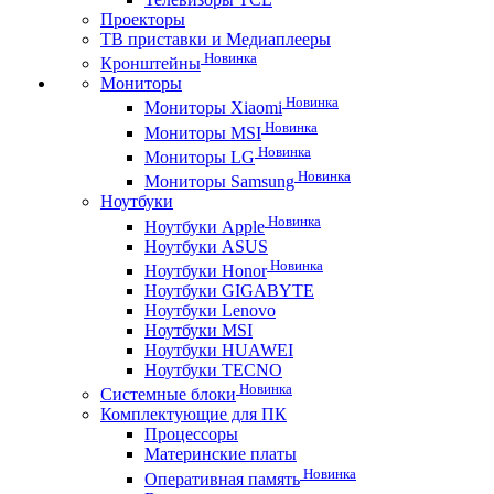
Проекторы
ТВ приставки и Медиаплееры
Новинка
Кронштейны
Мониторы
Новинка
Мониторы Xiaomi
Новинка
Мониторы MSI
Новинка
Мониторы LG
Новинка
Мониторы Samsung
Ноутбуки
Новинка
Ноутбуки Apple
Ноутбуки ASUS
Новинка
Ноутбуки Honor
Ноутбуки GIGABYTE
Ноутбуки Lenovo
Ноутбуки MSI
Ноутбуки HUAWEI
Ноутбуки TECNO
Новинка
Системные блоки
Комплектующие для ПК
Процессоры
Материнские платы
Новинка
Оперативная память