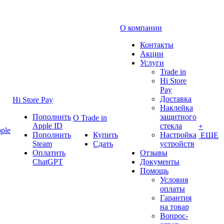
О компании
Контакты
Акции
Услуги
Trade in
Hi Store
Pay
Доставка
Hi Store Pay
Наклейка
Пополнить
защитного
О Trade in
Apple ID
стекла
+
ple
Пополнить
Купить
Настройка
ЕЩЕ
Steam
Сдать
устройств
Оплатить
Отзывы
ChatGPT
Документы
Помощь
Условия
оплаты
Гарантия
на товар
Вопрос-