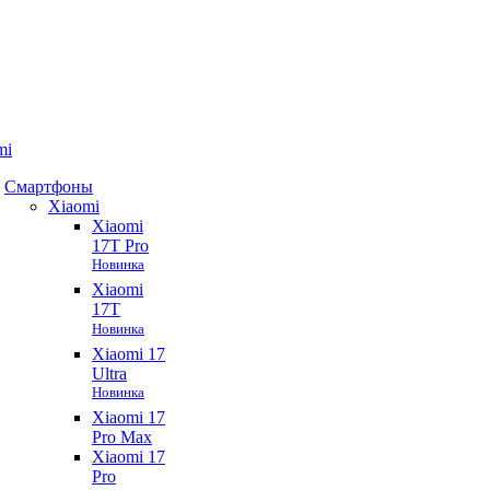
mi
Смартфоны
Xiaomi
Xiaomi
17T Pro
Новинка
Xiaomi
17T
Новинка
Xiaomi 17
Ultra
Новинка
Xiaomi 17
Pro Max
Xiaomi 17
Pro