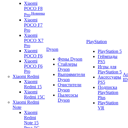
Xiaomi
POCO F8
Новинка
Pro
Xiaomi
POCO F7
Pro
Xiaomi
POCO X7
PlayStation
Pro
Dyson
Xiaomi
PlayStation 5
POCO F6
Геймпады
Фены Dyson
Xiaomi
PS5
Стайлеры
POCO F6
Игры для
Dyson
Pro
PlayStation 5
Выпрямители
Ap
Xiaomi Redmi
Аксессуары
Dyson
ID
Xiaomi
PS5
Очистители
Redmi 15
Подписка
Dyson
Xiaomi
PlayStation
Пылесосы
Redmi 15C
Plus
Dyson
Xiaomi Redmi
PlayStation
Note
VR
Xiaomi
Redmi
Note 15
Pro+ 5G