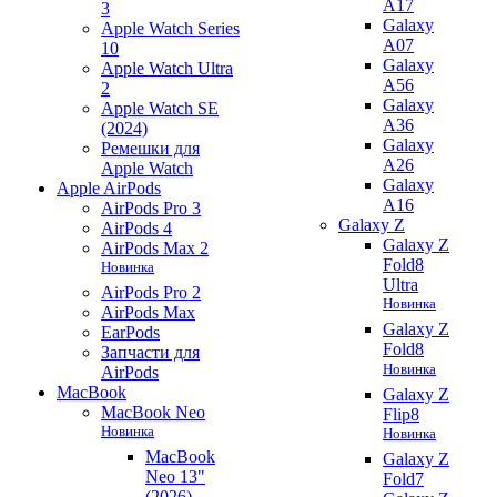
A17
3
Galaxy
Apple Watch Series
A07
10
Galaxy
Apple Watch Ultra
A56
2
Galaxy
Apple Watch SE
A36
(2024)
Galaxy
Ремешки для
A26
Apple Watch
Galaxy
Apple AirPods
A16
AirPods Pro 3
Galaxy Z
AirPods 4
Galaxy Z
AirPods Max 2
Fold8
Новинка
Ultra
AirPods Pro 2
Новинка
AirPods Max
Galaxy Z
EarPods
Fold8
Запчасти для
Новинка
AirPods
MacBook
Galaxy Z
MacBook Neo
Flip8
Новинка
Новинка
MacBook
Galaxy Z
Neo 13"
Fold7
(2026)