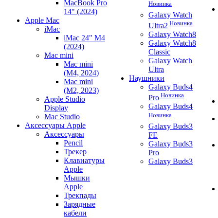
MacBook Pro
Новинка
14" (2024)
Galaxy Watch
Apple Mac
Новинка
Ultra2
iMac
Galaxy Watch8
iMac 24" M4
Galaxy Watch8
(2024)
Classic
Mac mini
Galaxy Watch
Mac mini
Ultra
(M4, 2024)
Наушники
Mac mini
Galaxy Buds4
(M2, 2023)
Новинка
Pro
Apple Studio
Galaxy Buds4
Display
Новинка
Mac Studio
Аксессуары Apple
Galaxy Buds3
Аксессуары
FE
Pencil
Galaxy Buds3
Трекер
Pro
Клавиатуры
Galaxy Buds3
Apple
Мышки
Apple
Трекпады
Зарядные
кабели