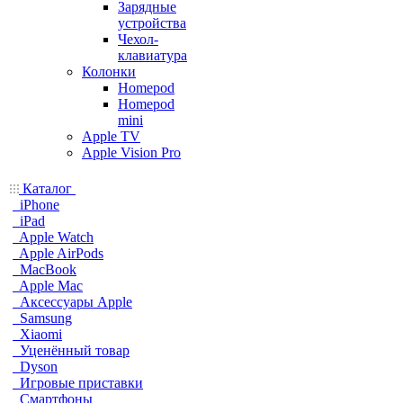
Зарядные
устройства
Чехол-
клавиатура
Колонки
Homepod
Homepod
mini
Apple TV
Apple Vision Pro
Каталог
iPhone
iPad
Apple Watch
Apple AirPods
MacBook
Apple Mac
Аксессуары Apple
Samsung
Xiaomi
Уценённый товар
Dyson
Игровые приставки
Смартфоны