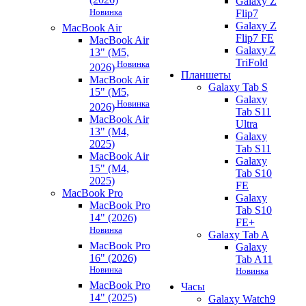
Galaxy Z
Новинка
Flip7
Galaxy Z
MacBook Air
Flip7 FE
MacBook Air
Galaxy Z
13" (M5,
TriFold
Новинка
2026)
Планшеты
MacBook Air
Galaxy Tab S
15" (M5,
Galaxy
Новинка
2026)
Tab S11
MacBook Air
Ultra
13" (M4,
Galaxy
2025)
Tab S11
MacBook Air
Galaxy
15" (M4,
Tab S10
2025)
FE
MacBook Pro
Galaxy
MacBook Pro
Tab S10
14" (2026)
FE+
Новинка
Galaxy Tab A
MacBook Pro
Galaxy
16" (2026)
Tab A11
Новинка
Новинка
MacBook Pro
Часы
14" (2025)
Galaxy Watch9