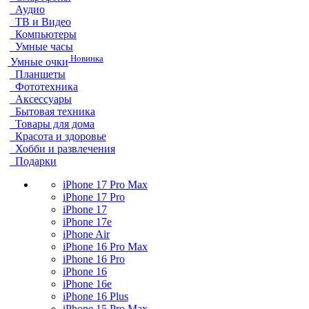
Аудио
ТВ и Видео
Компьютеры
Умные часы
Новинка
Умные очки
Планшеты
Фототехника
Аксессуары
Бытовая техника
Товары для дома
Красота и здоровье
Хобби и развлечения
Подарки
iPhone 17 Pro Max
iPhone 17 Pro
iPhone 17
iPhone 17e
iPhone Air
iPhone 16 Pro Max
iPhone 16 Pro
iPhone 16
iPhone 16e
iPhone 16 Plus
iPhone 15 Pro Max