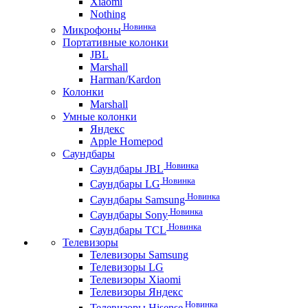
Xiaomi
Nothing
Новинка
Микрофоны
Портативные колонки
JBL
Marshall
Harman/Kardon
Колонки
Marshall
Умные колонки
Яндекс
Apple Homepod
Саундбары
Новинка
Саундбары JBL
Новинка
Саундбары LG
Новинка
Саундбары Samsung
Новинка
Саундбары Sony
Новинка
Саундбары TCL
Телевизоры
Телевизоры Samsung
Телевизоры LG
Телевизоры Xiaomi
Телевизоры Яндекс
Новинка
Телевизоры Hisense