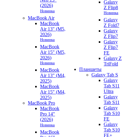
Galaxy
(2026)
Z Flip8
Новинка
Новинка
MacBook Air
Galaxy
MacBook
Z Fold7
Air 13" (M5,
Galaxy
2026)
Z Flip7
Новинка
Galaxy
MacBook
Z Flip7
Air 15" (M5,
FE
2026)
Galaxy Z
Новинка
TriFold
Планшеты
MacBook
Galaxy Tab S
Air 13" (M4,
Galaxy
2025)
Tab S11
MacBook
Ultra
Air 15" (M4,
Galaxy
2025)
Tab S11
MacBook Pro
Galaxy
MacBook
Tab S10
Pro 14"
FE
(2026)
Galaxy
Новинка
Tab S10
MacBook
FE+