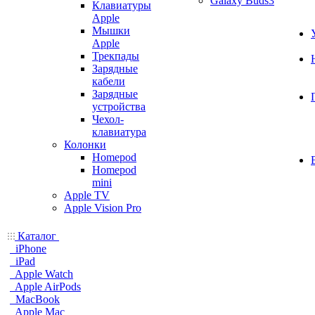
Galaxy Buds3
Клавиатуры
Apple
Мышки
Apple
Трекпады
Зарядные
кабели
Зарядные
устройства
Чехол-
клавиатура
Колонки
Homepod
Homepod
mini
Apple TV
Apple Vision Pro
Каталог
iPhone
iPad
Apple Watch
Apple AirPods
MacBook
Apple Mac