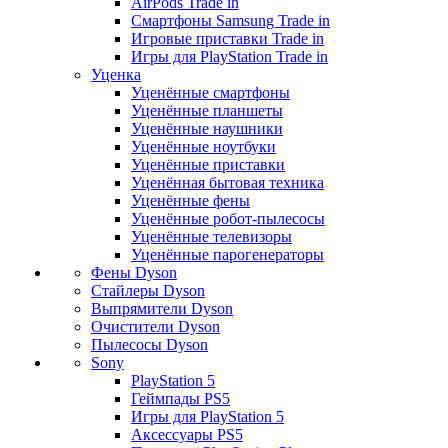
AirPods Trade in
Смартфоны Samsung Trade in
Игровые приставки Trade in
Игры для PlayStation Trade in
Уценка
Уценённые смартфоны
Уценённые планшеты
Уценённые наушники
Уценённые ноутбуки
Уценённые приставки
Уценённая бытовая техника
Уценённые фены
Уценённые робот-пылесосы
Уценённые телевизоры
Уценённые парогенераторы
Фены Dyson
Стайлеры Dyson
Выпрямители Dyson
Очистители Dyson
Пылесосы Dyson
Sony
PlayStation 5
Геймпады PS5
Игры для PlayStation 5
Аксессуары PS5