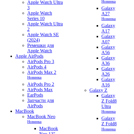
Новинка
Apple Watch Ultra
3
Galaxy
Apple Watch
A27
Series 10
Новинка
Apple Watch Ultra
Galaxy
2
A17
Apple Watch SE
Galaxy
(2024)
A07
Ремешки для
Galaxy
Apple Watch
A56
Apple AirPods
Galaxy
AirPods Pro 3
A36
AirPods 4
Galaxy
AirPods Max 2
A26
Новинка
Galaxy
AirPods Pro 2
A16
AirPods Max
Galaxy Z
EarPods
Galaxy
Запчасти для
Z Fold8
AirPods
Ultra
MacBook
Новинка
MacBook Neo
Galaxy
Новинка
Z Fold8
MacBook
Новинка
Neo 13"