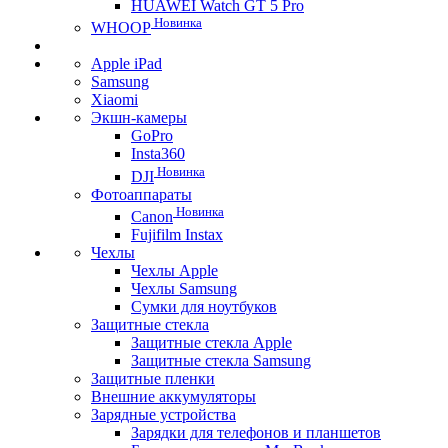
HUAWEI Watch GT 5 Pro
Новинка
WHOOP
Apple iPad
Samsung
Xiaomi
Экшн-камеры
GoPro
Insta360
Новинка
DJI
Фотоаппараты
Новинка
Canon
Fujifilm Instax
Чехлы
Чехлы Apple
Чехлы Samsung
Сумки для ноутбуков
Защитные стекла
Защитные стекла Apple
Защитные стекла Samsung
Защитные пленки
Внешние аккумуляторы
Зарядные устройства
Зарядки для телефонов и планшетов