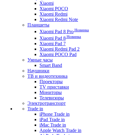
Xiaomi
Xiaomi POCO
Xiaomi Redmi
Xiaomi Redmi Note
Планшеты
Новинка
Xiaomi Pad 8 Pro
Новинка
Xiaomi Pad 8
Xiaomi Pad 7
Xiaomi Redmi Pad 2
Xiaomi POCO Pad
Умные часы
Smart Band
Наушники
ТВ и видеотехника
Проекторы
TV приставки
Мониторы
Телевизоры
Электротранспорт
Trade in
iPhone Trade in
iPad Trade in
iMac Trade in
Apple Watch Trade in