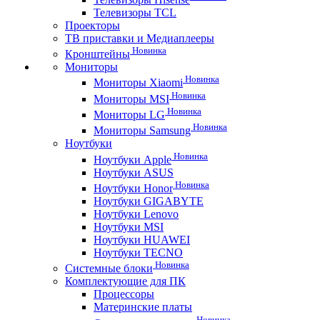
Телевизоры TCL
Проекторы
ТВ приставки и Медиаплееры
Новинка
Кронштейны
Мониторы
Новинка
Мониторы Xiaomi
Новинка
Мониторы MSI
Новинка
Мониторы LG
Новинка
Мониторы Samsung
Ноутбуки
Новинка
Ноутбуки Apple
Ноутбуки ASUS
Новинка
Ноутбуки Honor
Ноутбуки GIGABYTE
Ноутбуки Lenovo
Ноутбуки MSI
Ноутбуки HUAWEI
Ноутбуки TECNO
Новинка
Системные блоки
Комплектующие для ПК
Процессоры
Материнские платы
Новинка