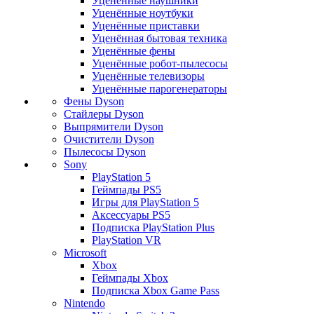
Уценённые наушники
Уценённые ноутбуки
Уценённые приставки
Уценённая бытовая техника
Уценённые фены
Уценённые робот-пылесосы
Уценённые телевизоры
Уценённые парогенераторы
Фены Dyson
Стайлеры Dyson
Выпрямители Dyson
Очистители Dyson
Пылесосы Dyson
Sony
PlayStation 5
Геймпады PS5
Игры для PlayStation 5
Аксессуары PS5
Подписка PlayStation Plus
PlayStation VR
Microsoft
Xbox
Геймпады Xbox
Подписка Xbox Game Pass
Nintendo