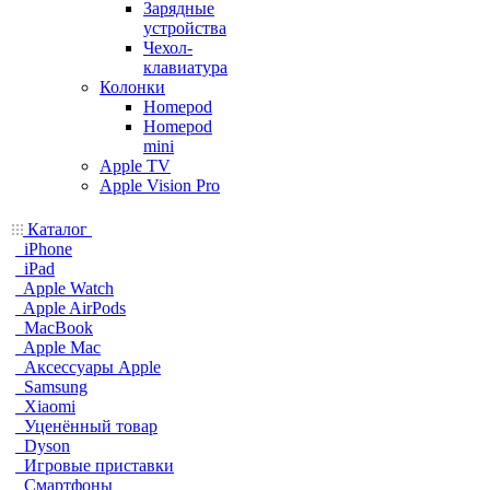
Зарядные
устройства
Чехол-
клавиатура
Колонки
Homepod
Homepod
mini
Apple TV
Apple Vision Pro
Каталог
iPhone
iPad
Apple Watch
Apple AirPods
MacBook
Apple Mac
Аксессуары Apple
Samsung
Xiaomi
Уценённый товар
Dyson
Игровые приставки
Смартфоны