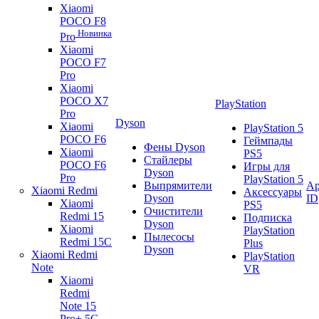
Xiaomi
POCO F8
Новинка
Pro
Xiaomi
POCO F7
Pro
Xiaomi
POCO X7
PlayStation
Pro
Dyson
Xiaomi
PlayStation 5
POCO F6
Геймпады
Фены Dyson
Xiaomi
PS5
Стайлеры
POCO F6
Игры для
Dyson
Pro
PlayStation 5
Выпрямители
Ap
Xiaomi Redmi
Аксессуары
Dyson
ID
Xiaomi
PS5
Очистители
Redmi 15
Подписка
Dyson
Xiaomi
PlayStation
Пылесосы
Redmi 15C
Plus
Dyson
Xiaomi Redmi
PlayStation
Note
VR
Xiaomi
Redmi
Note 15
Pro+ 5G