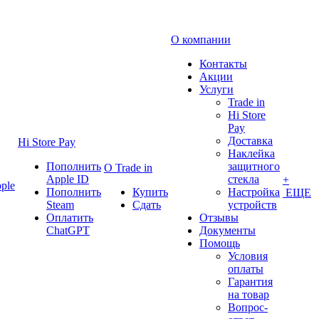
О компании
Контакты
Акции
Услуги
Trade in
Hi Store
Pay
Доставка
Hi Store Pay
Наклейка
Пополнить
защитного
О Trade in
Apple ID
стекла
+
ple
Пополнить
Купить
Настройка
ЕЩЕ
Steam
Сдать
устройств
Оплатить
Отзывы
ChatGPT
Документы
Помощь
Условия
оплаты
Гарантия
на товар
Вопрос-