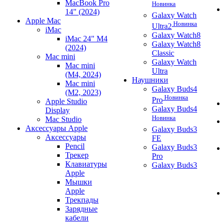
MacBook Pro
Новинка
14" (2024)
Galaxy Watch
Apple Mac
Новинка
Ultra2
iMac
Galaxy Watch8
iMac 24" M4
Galaxy Watch8
(2024)
Classic
Mac mini
Galaxy Watch
Mac mini
Ultra
(M4, 2024)
Наушники
Mac mini
Galaxy Buds4
(M2, 2023)
Новинка
Pro
Apple Studio
Galaxy Buds4
Display
Новинка
Mac Studio
Аксессуары Apple
Galaxy Buds3
Аксессуары
FE
Pencil
Galaxy Buds3
Трекер
Pro
Клавиатуры
Galaxy Buds3
Apple
Мышки
Apple
Трекпады
Зарядные
кабели