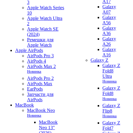
A17
3
Galaxy
Apple Watch Series
A07
10
Galaxy
Apple Watch Ultra
A56
2
Galaxy
Apple Watch SE
A36
(2024)
Galaxy
Ремешки для
A26
Apple Watch
Galaxy
Apple AirPods
A16
AirPods Pro 3
Galaxy Z
AirPods 4
Galaxy Z
AirPods Max 2
Fold8
Новинка
Ultra
AirPods Pro 2
Новинка
AirPods Max
Galaxy Z
EarPods
Fold8
Запчасти для
Новинка
AirPods
MacBook
Galaxy Z
MacBook Neo
Flip8
Новинка
Новинка
MacBook
Galaxy Z
Neo 13"
Fold7
(2026)