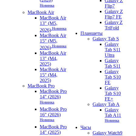
Galaxy Z
Новинка
Flip7
Galaxy Z
MacBook Air
Flip7 FE
MacBook Air
Galaxy Z
13" (M5,
TriFold
Новинка
2026)
Планшеты
MacBook Air
Galaxy Tab S
15" (M5,
Galaxy
Новинка
2026)
Tab S11
MacBook Air
Ultra
13" (M4,
Galaxy
2025)
Tab S11
MacBook Air
Galaxy
15" (M4,
Tab S10
2025)
FE
MacBook Pro
Galaxy
MacBook Pro
Tab S10
14" (2026)
FE+
Новинка
Galaxy Tab A
MacBook Pro
Galaxy
16" (2026)
Tab A11
Новинка
Новинка
MacBook Pro
Часы
14" (2025)
Galaxy Watch9