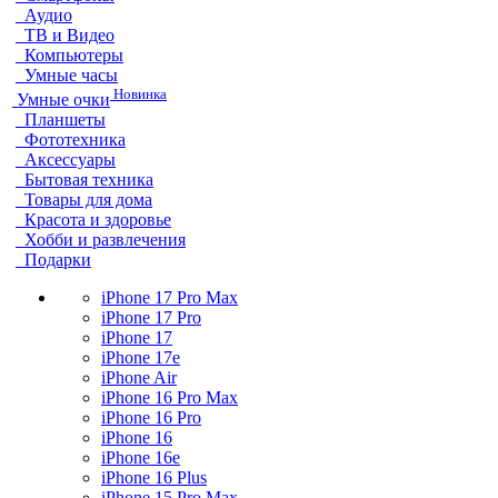
Аудио
ТВ и Видео
Компьютеры
Умные часы
Новинка
Умные очки
Планшеты
Фототехника
Аксессуары
Бытовая техника
Товары для дома
Красота и здоровье
Хобби и развлечения
Подарки
iPhone 17 Pro Max
iPhone 17 Pro
iPhone 17
iPhone 17e
iPhone Air
iPhone 16 Pro Max
iPhone 16 Pro
iPhone 16
iPhone 16e
iPhone 16 Plus
iPhone 15 Pro Max