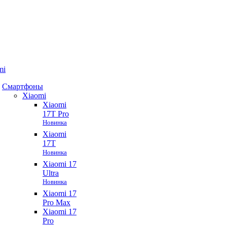
mi
Смартфоны
Xiaomi
Xiaomi
17T Pro
Новинка
Xiaomi
17T
Новинка
Xiaomi 17
Ultra
Новинка
Xiaomi 17
Pro Max
Xiaomi 17
Pro