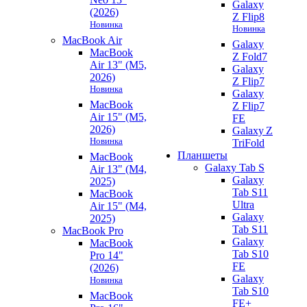
Galaxy
(2026)
Z Flip8
Новинка
Новинка
MacBook Air
Galaxy
MacBook
Z Fold7
Air 13" (M5,
Galaxy
2026)
Z Flip7
Новинка
Galaxy
MacBook
Z Flip7
Air 15" (M5,
FE
2026)
Galaxy Z
Новинка
TriFold
Планшеты
MacBook
Galaxy Tab S
Air 13" (M4,
Galaxy
2025)
Tab S11
MacBook
Ultra
Air 15" (M4,
Galaxy
2025)
Tab S11
MacBook Pro
Galaxy
MacBook
Tab S10
Pro 14"
FE
(2026)
Galaxy
Новинка
Tab S10
MacBook
FE+