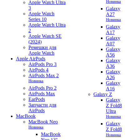
Новинка
Apple Watch Ultra
3
Galaxy
Apple Watch
A27
Series 10
Новинка
Apple Watch Ultra
Galaxy
2
A17
Apple Watch SE
Galaxy
(2024)
A07
Ремешки для
Galaxy
Apple Watch
A56
Apple AirPods
Galaxy
AirPods Pro 3
A36
AirPods 4
Galaxy
AirPods Max 2
A26
Новинка
Galaxy
AirPods Pro 2
A16
AirPods Max
Galaxy Z
EarPods
Galaxy
Запчасти для
Z Fold8
AirPods
Ultra
MacBook
Новинка
MacBook Neo
Galaxy
Новинка
Z Fold8
MacBook
Новинка
Neo 13"