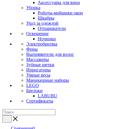
Аксессуары для вина
Уборка
Роботы-мойщики окон
Швабры
Уход за одеждой
Отпариватели
Освещение
Ночники
Электробритвы
Фены
Выпрямители для волос
Массажеры
Зубные щетки
Ирригаторы
Умные весы
Маникюрные наборы
LEGO
Брелоки
LABUBU
Сертификаты
Сравнение
0