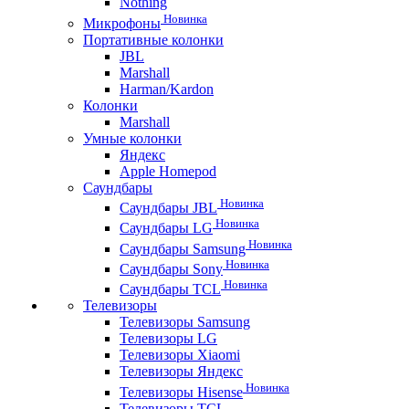
Nothing
Новинка
Микрофоны
Портативные колонки
JBL
Marshall
Harman/Kardon
Колонки
Marshall
Умные колонки
Яндекс
Apple Homepod
Саундбары
Новинка
Саундбары JBL
Новинка
Саундбары LG
Новинка
Саундбары Samsung
Новинка
Саундбары Sony
Новинка
Саундбары TCL
Телевизоры
Телевизоры Samsung
Телевизоры LG
Телевизоры Xiaomi
Телевизоры Яндекс
Новинка
Телевизоры Hisense
Телевизоры TCL