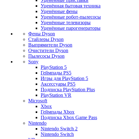
Уценённые приставки
Уценённая бытовая техника
Уценённые фены
Уценённые робот-пылесосы
Уценённые телевизоры
Уценённые парогенераторы
Фены Dyson
Стайлеры Dyson
Выпрямители Dyson
Очистители Dyson
Пылесосы Dyson
Sony
PlayStation 5
Геймпады PS5
Игры для PlayStation 5
Аксессуары PS5
Подписка PlayStation Plus
PlayStation VR
Microsoft
Xbox
Геймпады Xbox
Подписка Xbox Game Pass
Nintendo
Nintendo Switch 2
Nintendo Switch