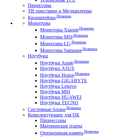
Проекторы
ТВ приставки и Медиаплееры
Новинка
Кронштейны
Мониторы
Новинка
Мониторы Xiaomi
Новинка
Мониторы MSI
Новинка
Мониторы LG
Новинка
Мониторы Samsung
Ноутбуки
Новинка
Ноутбуки Apple
Ноутбуки ASUS
Новинка
Ноутбуки Honor
Ноутбуки GIGABYTE
Ноутбуки Lenovo
Ноутбуки MSI
Ноутбуки HUAWEI
Ноутбуки TECNO
Новинка
Системные блоки
Комплектующие для ПК
Процессоры
Материнские платы
Новинка
Оперативная память