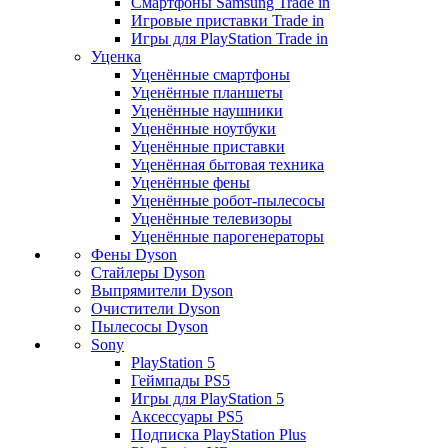
Смартфоны Samsung Trade in
Игровые приставки Trade in
Игры для PlayStation Trade in
Уценка
Уценённые смартфоны
Уценённые планшеты
Уценённые наушники
Уценённые ноутбуки
Уценённые приставки
Уценённая бытовая техника
Уценённые фены
Уценённые робот-пылесосы
Уценённые телевизоры
Уценённые парогенераторы
Фены Dyson
Стайлеры Dyson
Выпрямители Dyson
Очистители Dyson
Пылесосы Dyson
Sony
PlayStation 5
Геймпады PS5
Игры для PlayStation 5
Аксессуары PS5
Подписка PlayStation Plus