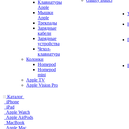
Galaxy Buds3
Клавиатуры
Apple
Мышки
Apple
Трекпады
Зарядные
кабели
Зарядные
устройства
Чехол-
клавиатура
Колонки
Homepod
Homepod
mini
Apple TV
Apple Vision Pro
Каталог
iPhone
iPad
Apple Watch
Apple AirPods
MacBook
Apple Mac