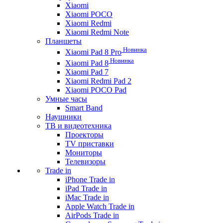
Xiaomi
Xiaomi POCO
Xiaomi Redmi
Xiaomi Redmi Note
Планшеты
Новинка
Xiaomi Pad 8 Pro
Новинка
Xiaomi Pad 8
Xiaomi Pad 7
Xiaomi Redmi Pad 2
Xiaomi POCO Pad
Умные часы
Smart Band
Наушники
ТВ и видеотехника
Проекторы
TV приставки
Мониторы
Телевизоры
Trade in
iPhone Trade in
iPad Trade in
iMac Trade in
Apple Watch Trade in
AirPods Trade in