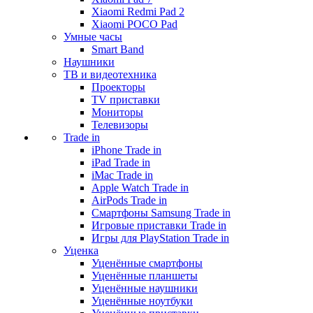
Xiaomi Redmi Pad 2
Xiaomi POCO Pad
Умные часы
Smart Band
Наушники
ТВ и видеотехника
Проекторы
TV приставки
Мониторы
Телевизоры
Trade in
iPhone Trade in
iPad Trade in
iMac Trade in
Apple Watch Trade in
AirPods Trade in
Смартфоны Samsung Trade in
Игровые приставки Trade in
Игры для PlayStation Trade in
Уценка
Уценённые смартфоны
Уценённые планшеты
Уценённые наушники
Уценённые ноутбуки