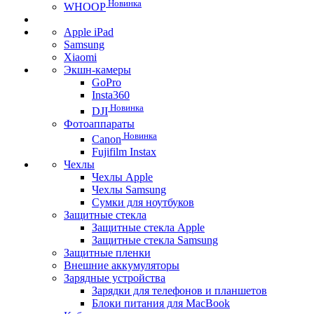
Новинка
WHOOP
Apple iPad
Samsung
Xiaomi
Экшн-камеры
GoPro
Insta360
Новинка
DJI
Фотоаппараты
Новинка
Canon
Fujifilm Instax
Чехлы
Чехлы Apple
Чехлы Samsung
Сумки для ноутбуков
Защитные стекла
Защитные стекла Apple
Защитные стекла Samsung
Защитные пленки
Внешние аккумуляторы
Зарядные устройства
Зарядки для телефонов и планшетов
Блоки питания для MacBook