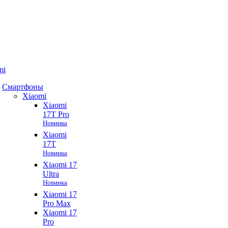
mi
Смартфоны
Xiaomi
Xiaomi
17T Pro
Новинка
Xiaomi
17T
Новинка
Xiaomi 17
Ultra
Новинка
Xiaomi 17
Pro Max
Xiaomi 17
Pro