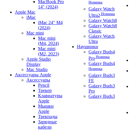
MacBook Pro
Новинка
14" (2024)
Galaxy Watch
Apple Mac
Новинка
Ultra2
iMac
Galaxy Watch8
iMac 24" M4
Galaxy Watch8
(2024)
Classic
Mac mini
Galaxy Watch
Mac mini
Ultra
(M4, 2024)
Наушники
Mac mini
Galaxy Buds4
(M2, 2023)
Новинка
Pro
Apple Studio
Galaxy Buds4
Display
Новинка
Mac Studio
Аксессуары Apple
Galaxy Buds3
Аксессуары
FE
Pencil
Galaxy Buds3
Трекер
Pro
Клавиатуры
Galaxy Buds3
Apple
Мышки
Apple
Трекпады
Зарядные
кабели