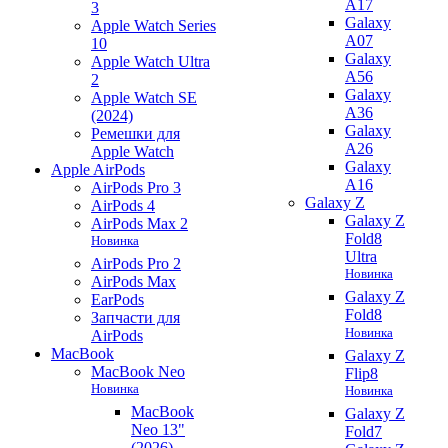
A17
3
Galaxy
Apple Watch Series
A07
10
Galaxy
Apple Watch Ultra
A56
2
Galaxy
Apple Watch SE
A36
(2024)
Galaxy
Ремешки для
A26
Apple Watch
Galaxy
Apple AirPods
A16
AirPods Pro 3
Galaxy Z
AirPods 4
Galaxy Z
AirPods Max 2
Fold8
Новинка
Ultra
AirPods Pro 2
Новинка
AirPods Max
Galaxy Z
EarPods
Fold8
Запчасти для
Новинка
AirPods
MacBook
Galaxy Z
MacBook Neo
Flip8
Новинка
Новинка
MacBook
Galaxy Z
Neo 13"
Fold7
(2026)