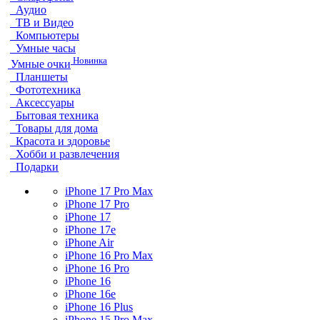
Аудио
ТВ и Видео
Компьютеры
Умные часы
Новинка
Умные очки
Планшеты
Фототехника
Аксессуары
Бытовая техника
Товары для дома
Красота и здоровье
Хобби и развлечения
Подарки
iPhone 17 Pro Max
iPhone 17 Pro
iPhone 17
iPhone 17e
iPhone Air
iPhone 16 Pro Max
iPhone 16 Pro
iPhone 16
iPhone 16e
iPhone 16 Plus
iPhone 15 Pro Max