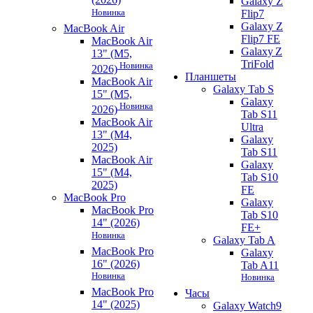
Galaxy Z
Новинка
Flip7
Galaxy Z
MacBook Air
Flip7 FE
MacBook Air
Galaxy Z
13" (M5,
TriFold
Новинка
2026)
Планшеты
MacBook Air
Galaxy Tab S
15" (M5,
Galaxy
Новинка
2026)
Tab S11
MacBook Air
Ultra
13" (M4,
Galaxy
2025)
Tab S11
MacBook Air
Galaxy
15" (M4,
Tab S10
2025)
FE
MacBook Pro
Galaxy
MacBook Pro
Tab S10
14" (2026)
FE+
Новинка
Galaxy Tab A
MacBook Pro
Galaxy
16" (2026)
Tab A11
Новинка
Новинка
MacBook Pro
Часы
14" (2025)
Galaxy Watch9