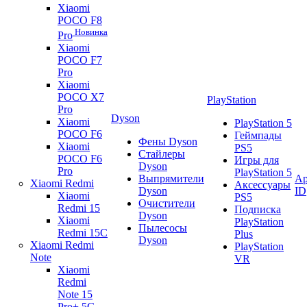
Xiaomi
POCO F8
Новинка
Pro
Xiaomi
POCO F7
Pro
Xiaomi
POCO X7
PlayStation
Pro
Dyson
Xiaomi
PlayStation 5
POCO F6
Геймпады
Фены Dyson
Xiaomi
PS5
Стайлеры
POCO F6
Игры для
Dyson
Pro
PlayStation 5
Выпрямители
Ap
Xiaomi Redmi
Аксессуары
Dyson
ID
Xiaomi
PS5
Очистители
Redmi 15
Подписка
Dyson
Xiaomi
PlayStation
Пылесосы
Redmi 15C
Plus
Dyson
Xiaomi Redmi
PlayStation
Note
VR
Xiaomi
Redmi
Note 15
Pro+ 5G