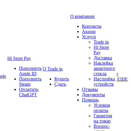
О компании
Контакты
Акции
Услуги
Trade in
Hi Store
Pay
Доставка
Hi Store Pay
Наклейка
Пополнить
защитного
О Trade in
Apple ID
стекла
+
ple
Пополнить
Купить
Настройка
ЕЩЕ
Steam
Сдать
устройств
Оплатить
Отзывы
ChatGPT
Документы
Помощь
Условия
оплаты
Гарантия
на товар
Вопрос-