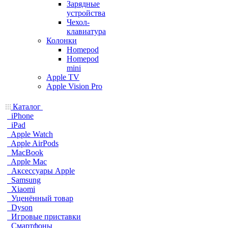
Зарядные
устройства
Чехол-
клавиатура
Колонки
Homepod
Homepod
mini
Apple TV
Apple Vision Pro
Каталог
iPhone
iPad
Apple Watch
Apple AirPods
MacBook
Apple Mac
Аксессуары Apple
Samsung
Xiaomi
Уценённый товар
Dyson
Игровые приставки
Смартфоны