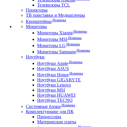
Телевизоры TCL
Проекторы
ТВ приставки и Медиаплееры
Новинка
Кронштейны
Мониторы
Новинка
Мониторы Xiaomi
Новинка
Мониторы MSI
Новинка
Мониторы LG
Новинка
Мониторы Samsung
Ноутбуки
Новинка
Ноутбуки Apple
Ноутбуки ASUS
Новинка
Ноутбуки Honor
Ноутбуки GIGABYTE
Ноутбуки Lenovo
Ноутбуки MSI
Ноутбуки HUAWEI
Ноутбуки TECNO
Новинка
Системные блоки
Комплектующие для ПК
Процессоры
Материнские платы
Новинка