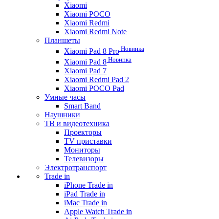
Xiaomi
Xiaomi POCO
Xiaomi Redmi
Xiaomi Redmi Note
Планшеты
Новинка
Xiaomi Pad 8 Pro
Новинка
Xiaomi Pad 8
Xiaomi Pad 7
Xiaomi Redmi Pad 2
Xiaomi POCO Pad
Умные часы
Smart Band
Наушники
ТВ и видеотехника
Проекторы
TV приставки
Мониторы
Телевизоры
Электротранспорт
Trade in
iPhone Trade in
iPad Trade in
iMac Trade in
Apple Watch Trade in