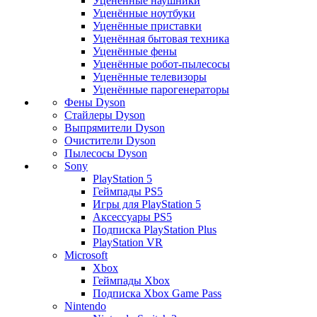
Уценённые наушники
Уценённые ноутбуки
Уценённые приставки
Уценённая бытовая техника
Уценённые фены
Уценённые робот-пылесосы
Уценённые телевизоры
Уценённые парогенераторы
Фены Dyson
Стайлеры Dyson
Выпрямители Dyson
Очистители Dyson
Пылесосы Dyson
Sony
PlayStation 5
Геймпады PS5
Игры для PlayStation 5
Аксессуары PS5
Подписка PlayStation Plus
PlayStation VR
Microsoft
Xbox
Геймпады Xbox
Подписка Xbox Game Pass
Nintendo