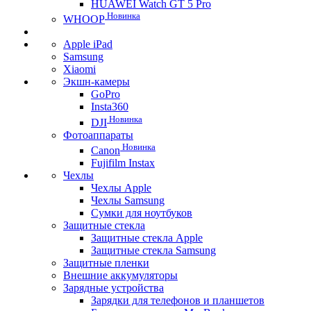
HUAWEI Watch GT 5 Pro
Новинка
WHOOP
Apple iPad
Samsung
Xiaomi
Экшн-камеры
GoPro
Insta360
Новинка
DJI
Фотоаппараты
Новинка
Canon
Fujifilm Instax
Чехлы
Чехлы Apple
Чехлы Samsung
Сумки для ноутбуков
Защитные стекла
Защитные стекла Apple
Защитные стекла Samsung
Защитные пленки
Внешние аккумуляторы
Зарядные устройства
Зарядки для телефонов и планшетов