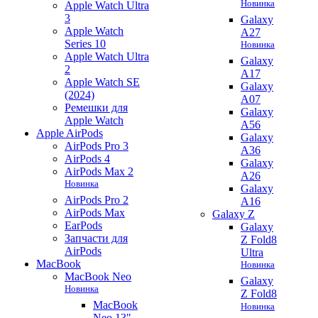
Новинка
Apple Watch Ultra
3
Galaxy
Apple Watch
A27
Series 10
Новинка
Apple Watch Ultra
Galaxy
2
A17
Apple Watch SE
Galaxy
(2024)
A07
Ремешки для
Galaxy
Apple Watch
A56
Apple AirPods
Galaxy
AirPods Pro 3
A36
AirPods 4
Galaxy
AirPods Max 2
A26
Новинка
Galaxy
AirPods Pro 2
A16
AirPods Max
Galaxy Z
EarPods
Galaxy
Запчасти для
Z Fold8
AirPods
Ultra
MacBook
Новинка
MacBook Neo
Galaxy
Новинка
Z Fold8
MacBook
Новинка
Neo 13"