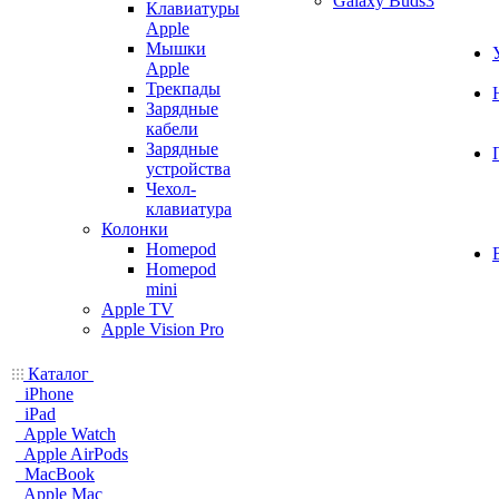
Galaxy Buds3
Клавиатуры
Apple
Мышки
Apple
Трекпады
Зарядные
кабели
Зарядные
устройства
Чехол-
клавиатура
Колонки
Homepod
Homepod
mini
Apple TV
Apple Vision Pro
Каталог
iPhone
iPad
Apple Watch
Apple AirPods
MacBook
Apple Mac