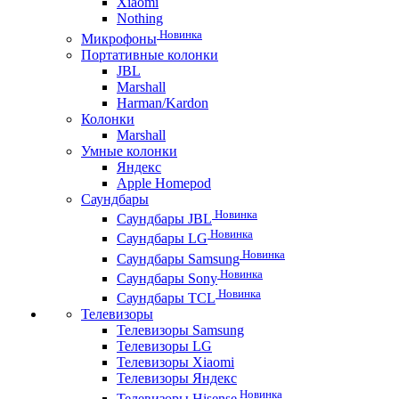
Xiaomi
Nothing
Новинка
Микрофоны
Портативные колонки
JBL
Marshall
Harman/Kardon
Колонки
Marshall
Умные колонки
Яндекс
Apple Homepod
Саундбары
Новинка
Саундбары JBL
Новинка
Саундбары LG
Новинка
Саундбары Samsung
Новинка
Саундбары Sony
Новинка
Саундбары TCL
Телевизоры
Телевизоры Samsung
Телевизоры LG
Телевизоры Xiaomi
Телевизоры Яндекс
Новинка
Телевизоры Hisense