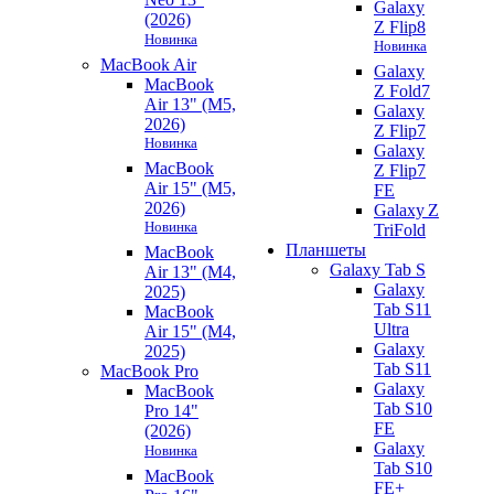
Galaxy
(2026)
Z Flip8
Новинка
Новинка
MacBook Air
Galaxy
MacBook
Z Fold7
Air 13" (M5,
Galaxy
2026)
Z Flip7
Новинка
Galaxy
MacBook
Z Flip7
Air 15" (M5,
FE
2026)
Galaxy Z
Новинка
TriFold
Планшеты
MacBook
Galaxy Tab S
Air 13" (M4,
Galaxy
2025)
Tab S11
MacBook
Ultra
Air 15" (M4,
Galaxy
2025)
Tab S11
MacBook Pro
Galaxy
MacBook
Tab S10
Pro 14"
FE
(2026)
Galaxy
Новинка
Tab S10
MacBook
FE+