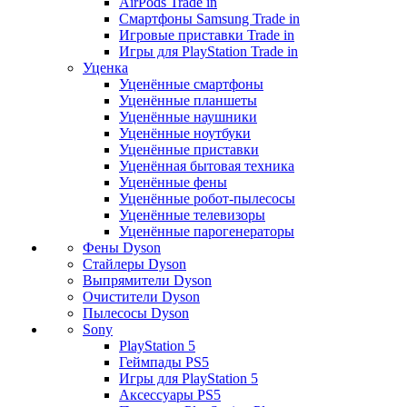
AirPods Trade in
Смартфоны Samsung Trade in
Игровые приставки Trade in
Игры для PlayStation Trade in
Уценка
Уценённые смартфоны
Уценённые планшеты
Уценённые наушники
Уценённые ноутбуки
Уценённые приставки
Уценённая бытовая техника
Уценённые фены
Уценённые робот-пылесосы
Уценённые телевизоры
Уценённые парогенераторы
Фены Dyson
Стайлеры Dyson
Выпрямители Dyson
Очистители Dyson
Пылесосы Dyson
Sony
PlayStation 5
Геймпады PS5
Игры для PlayStation 5
Аксессуары PS5