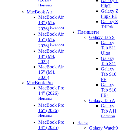
Galaxy Z
Новинка
Flip7
Galaxy Z
MacBook Air
Flip7 FE
MacBook Air
Galaxy Z
13" (M5,
TriFold
Новинка
2026)
Планшеты
MacBook Air
Galaxy Tab S
15" (M5,
Galaxy
Новинка
2026)
Tab S11
MacBook Air
Ultra
13" (M4,
Galaxy
2025)
Tab S11
MacBook Air
Galaxy
15" (M4,
Tab S10
2025)
FE
MacBook Pro
Galaxy
MacBook Pro
Tab S10
14" (2026)
FE+
Новинка
Galaxy Tab A
MacBook Pro
Galaxy
16" (2026)
Tab A11
Новинка
Новинка
MacBook Pro
Часы
14" (2025)
Galaxy Watch9