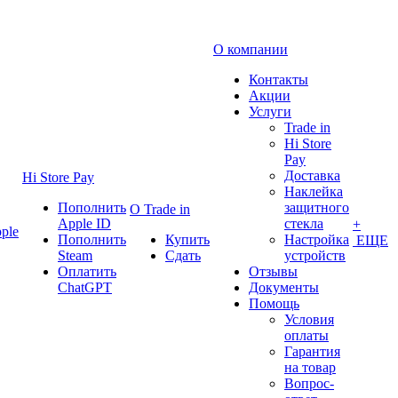
О компании
Контакты
Акции
Услуги
Trade in
Hi Store
Pay
Доставка
Hi Store Pay
Наклейка
Пополнить
защитного
О Trade in
Apple ID
стекла
+
ple
Пополнить
Купить
Настройка
ЕЩЕ
Steam
Сдать
устройств
Оплатить
Отзывы
ChatGPT
Документы
Помощь
Условия
оплаты
Гарантия
на товар
Вопрос-