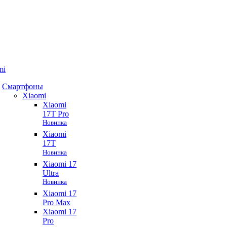
mi
Смартфоны
Xiaomi
Xiaomi
17T Pro
Новинка
Xiaomi
17T
Новинка
Xiaomi 17
Ultra
Новинка
Xiaomi 17
Pro Max
Xiaomi 17
Pro