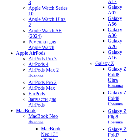
A17
3
Galaxy
Apple Watch Series
A07
10
Galaxy
Apple Watch Ultra
A56
2
Galaxy
Apple Watch SE
A36
(2024)
Galaxy
Ремешки для
A26
Apple Watch
Galaxy
Apple AirPods
A16
AirPods Pro 3
Galaxy Z
AirPods 4
Galaxy Z
AirPods Max 2
Fold8
Новинка
Ultra
AirPods Pro 2
Новинка
AirPods Max
Galaxy Z
EarPods
Fold8
Запчасти для
Новинка
AirPods
MacBook
Galaxy Z
MacBook Neo
Flip8
Новинка
Новинка
MacBook
Galaxy Z
Neo 13"
Fold7
(2026)