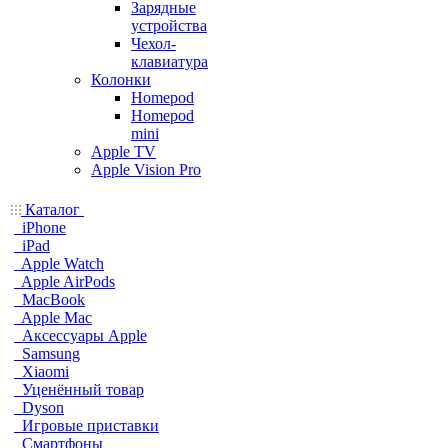
Зарядные
устройства
Чехол-
клавиатура
Колонки
Homepod
Homepod
mini
Apple TV
Apple Vision Pro
Каталог
iPhone
iPad
Apple Watch
Apple AirPods
MacBook
Apple Mac
Аксессуары Apple
Samsung
Xiaomi
Уценённый товар
Dyson
Игровые приставки
Смартфоны