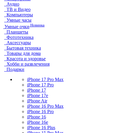
Аудио
ТВ и Видео
Компьютеры
Умные часы
Новинка
Умные очки
Планшеты
Фототехника
Аксессуары
Бытовая техника
Товары для дома
Красота и здоровье
Хобби и развлечения
Подарки
iPhone 17 Pro Max
iPhone 17 Pro
iPhone 17
iPhone 17e
iPhone Air
iPhone 16 Pro Max
iPhone 16 Pro
iPhone 16
iPhone 16e
iPhone 16 Plus
iPhone 15 Pro Max