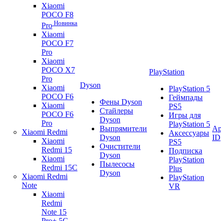
Xiaomi
POCO F8
Новинка
Pro
Xiaomi
POCO F7
Pro
Xiaomi
POCO X7
PlayStation
Pro
Dyson
Xiaomi
PlayStation 5
POCO F6
Геймпады
Фены Dyson
Xiaomi
PS5
Стайлеры
POCO F6
Игры для
Dyson
Pro
PlayStation 5
Выпрямители
Ap
Xiaomi Redmi
Аксессуары
Dyson
ID
Xiaomi
PS5
Очистители
Redmi 15
Подписка
Dyson
Xiaomi
PlayStation
Пылесосы
Redmi 15C
Plus
Dyson
Xiaomi Redmi
PlayStation
Note
VR
Xiaomi
Redmi
Note 15
Pro+ 5G