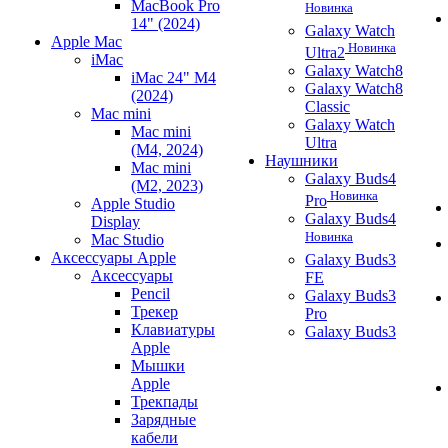
MacBook Pro
Новинка
14" (2024)
Galaxy Watch
Apple Mac
Новинка
Ultra2
iMac
Galaxy Watch8
iMac 24" M4
Galaxy Watch8
(2024)
Classic
Mac mini
Galaxy Watch
Mac mini
Ultra
(M4, 2024)
Наушники
Mac mini
Galaxy Buds4
(M2, 2023)
Новинка
Pro
Apple Studio
Galaxy Buds4
Display
Новинка
Mac Studio
Аксессуары Apple
Galaxy Buds3
Аксессуары
FE
Pencil
Galaxy Buds3
Трекер
Pro
Клавиатуры
Galaxy Buds3
Apple
Мышки
Apple
Трекпады
Зарядные
кабели