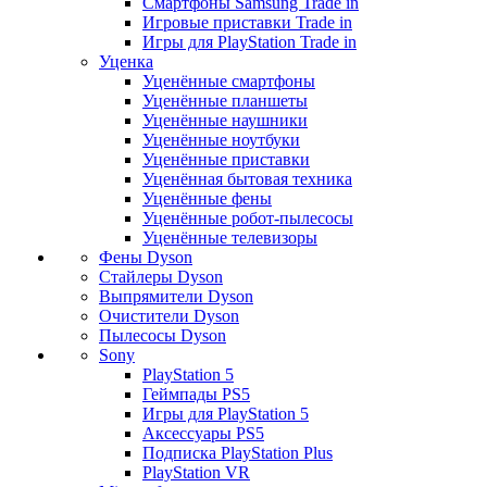
Смартфоны Samsung Trade in
Игровые приставки Trade in
Игры для PlayStation Trade in
Уценка
Уценённые смартфоны
Уценённые планшеты
Уценённые наушники
Уценённые ноутбуки
Уценённые приставки
Уценённая бытовая техника
Уценённые фены
Уценённые робот-пылесосы
Уценённые телевизоры
Фены Dyson
Стайлеры Dyson
Выпрямители Dyson
Очистители Dyson
Пылесосы Dyson
Sony
PlayStation 5
Геймпады PS5
Игры для PlayStation 5
Аксессуары PS5
Подписка PlayStation Plus
PlayStation VR