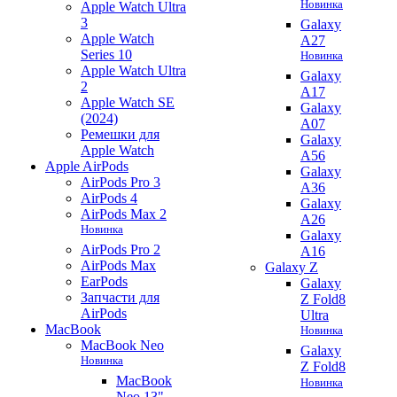
Новинка
Apple Watch Ultra
3
Galaxy
Apple Watch
A27
Series 10
Новинка
Apple Watch Ultra
Galaxy
2
A17
Apple Watch SE
Galaxy
(2024)
A07
Ремешки для
Galaxy
Apple Watch
A56
Apple AirPods
Galaxy
AirPods Pro 3
A36
AirPods 4
Galaxy
AirPods Max 2
A26
Новинка
Galaxy
AirPods Pro 2
A16
AirPods Max
Galaxy Z
EarPods
Galaxy
Запчасти для
Z Fold8
AirPods
Ultra
MacBook
Новинка
MacBook Neo
Galaxy
Новинка
Z Fold8
MacBook
Новинка
Neo 13"