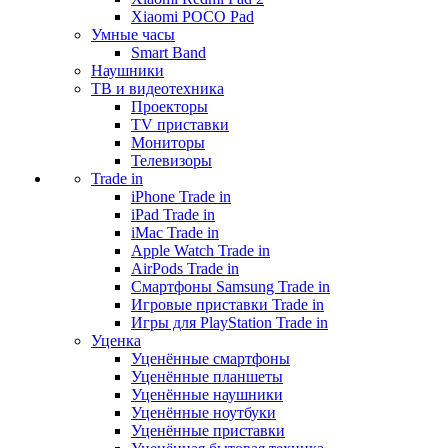
Xiaomi POCO Pad
Умные часы
Smart Band
Наушники
ТВ и видеотехника
Проекторы
TV приставки
Мониторы
Телевизоры
Trade in
iPhone Trade in
iPad Trade in
iMac Trade in
Apple Watch Trade in
AirPods Trade in
Смартфоны Samsung Trade in
Игровые приставки Trade in
Игры для PlayStation Trade in
Уценка
Уценённые смартфоны
Уценённые планшеты
Уценённые наушники
Уценённые ноутбуки
Уценённые приставки