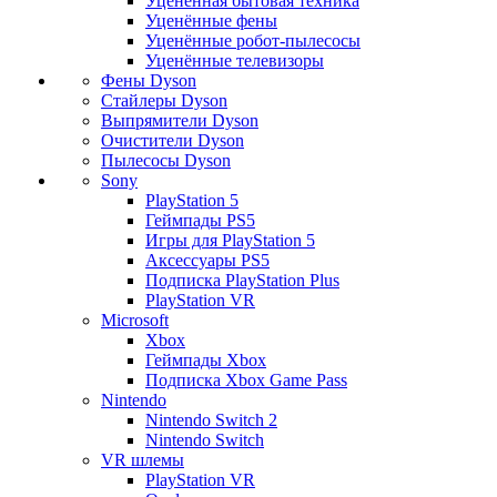
Уценённая бытовая техника
Уценённые фены
Уценённые робот-пылесосы
Уценённые телевизоры
Фены Dyson
Стайлеры Dyson
Выпрямители Dyson
Очистители Dyson
Пылесосы Dyson
Sony
PlayStation 5
Геймпады PS5
Игры для PlayStation 5
Аксессуары PS5
Подписка PlayStation Plus
PlayStation VR
Microsoft
Xbox
Геймпады Xbox
Подписка Xbox Game Pass
Nintendo
Nintendo Switch 2
Nintendo Switch
VR шлемы
PlayStation VR