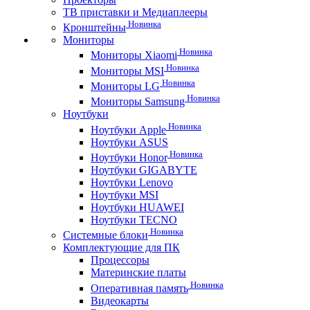
ТВ приставки и Медиаплееры
Новинка
Кронштейны
Мониторы
Новинка
Мониторы Xiaomi
Новинка
Мониторы MSI
Новинка
Мониторы LG
Новинка
Мониторы Samsung
Ноутбуки
Новинка
Ноутбуки Apple
Ноутбуки ASUS
Новинка
Ноутбуки Honor
Ноутбуки GIGABYTE
Ноутбуки Lenovo
Ноутбуки MSI
Ноутбуки HUAWEI
Ноутбуки TECNO
Новинка
Системные блоки
Комплектующие для ПК
Процессоры
Материнские платы
Новинка
Оперативная память
Видеокарты