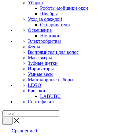
Уборка
Роботы-мойщики окон
Швабры
Уход за одеждой
Отпариватели
Освещение
Ночники
Электробритвы
Фены
Выпрямители для волос
Массажеры
Зубные щетки
Ирригаторы
Умные весы
Маникюрные наборы
LEGO
Брелоки
LABUBU
Сертификаты
Сравнение
0