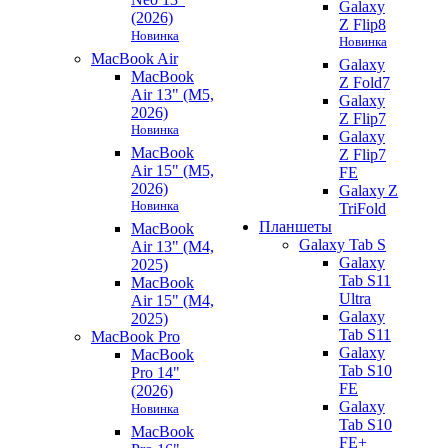
Galaxy
(2026)
Z Flip8
Новинка
Новинка
MacBook Air
Galaxy
MacBook
Z Fold7
Air 13" (M5,
Galaxy
2026)
Z Flip7
Новинка
Galaxy
MacBook
Z Flip7
Air 15" (M5,
FE
2026)
Galaxy Z
Новинка
TriFold
Планшеты
MacBook
Galaxy Tab S
Air 13" (M4,
Galaxy
2025)
Tab S11
MacBook
Ultra
Air 15" (M4,
Galaxy
2025)
Tab S11
MacBook Pro
Galaxy
MacBook
Tab S10
Pro 14"
FE
(2026)
Galaxy
Новинка
Tab S10
MacBook
FE+