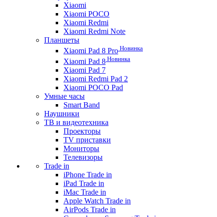
Xiaomi
Xiaomi POCO
Xiaomi Redmi
Xiaomi Redmi Note
Планшеты
Новинка
Xiaomi Pad 8 Pro
Новинка
Xiaomi Pad 8
Xiaomi Pad 7
Xiaomi Redmi Pad 2
Xiaomi POCO Pad
Умные часы
Smart Band
Наушники
ТВ и видеотехника
Проекторы
TV приставки
Мониторы
Телевизоры
Trade in
iPhone Trade in
iPad Trade in
iMac Trade in
Apple Watch Trade in
AirPods Trade in