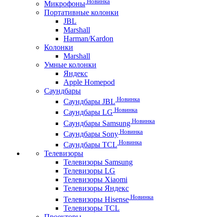
Новинка
Микрофоны
Портативные колонки
JBL
Marshall
Harman/Kardon
Колонки
Marshall
Умные колонки
Яндекс
Apple Homepod
Саундбары
Новинка
Саундбары JBL
Новинка
Саундбары LG
Новинка
Саундбары Samsung
Новинка
Саундбары Sony
Новинка
Саундбары TCL
Телевизоры
Телевизоры Samsung
Телевизоры LG
Телевизоры Xiaomi
Телевизоры Яндекс
Новинка
Телевизоры Hisense
Телевизоры TCL
Проекторы