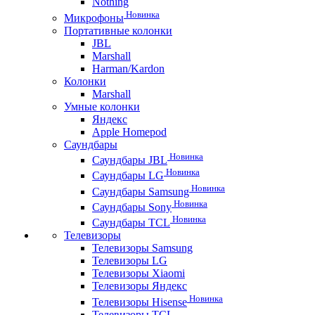
Nothing
Новинка
Микрофоны
Портативные колонки
JBL
Marshall
Harman/Kardon
Колонки
Marshall
Умные колонки
Яндекс
Apple Homepod
Саундбары
Новинка
Саундбары JBL
Новинка
Саундбары LG
Новинка
Саундбары Samsung
Новинка
Саундбары Sony
Новинка
Саундбары TCL
Телевизоры
Телевизоры Samsung
Телевизоры LG
Телевизоры Xiaomi
Телевизоры Яндекс
Новинка
Телевизоры Hisense
Телевизоры TCL