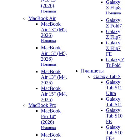
Galaxy
(2026)
Z Flip8
Новинка
Новинка
MacBook Air
Galaxy
MacBook
Z Fold7
Air 13" (M5,
Galaxy
2026)
Z Flip7
Новинка
Galaxy
MacBook
Z Flip7
Air 15" (M5,
FE
2026)
Galaxy Z
Новинка
TriFold
Планшеты
MacBook
Galaxy Tab S
Air 13" (M4,
Galaxy
2025)
Tab S11
MacBook
Ultra
Air 15" (M4,
Galaxy
2025)
Tab S11
MacBook Pro
Galaxy
MacBook
Tab S10
Pro 14"
FE
(2026)
Galaxy
Новинка
Tab S10
MacBook
FE+