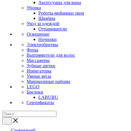
Аксессуары для вина
Уборка
Роботы-мойщики окон
Швабры
Уход за одеждой
Отпариватели
Освещение
Ночники
Электробритвы
Фены
Выпрямители для волос
Массажеры
Зубные щетки
Ирригаторы
Умные весы
Маникюрные наборы
LEGO
Брелоки
LABUBU
Сертификаты
Сравнение
0