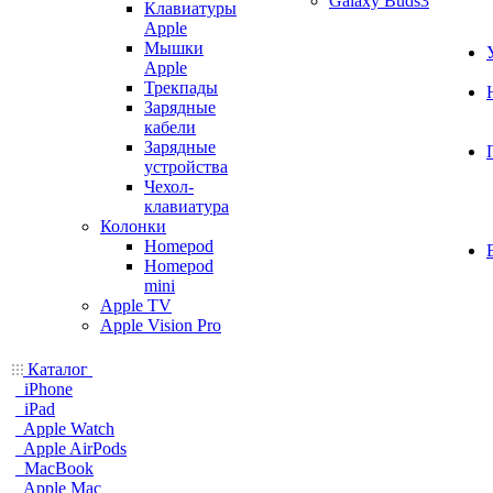
Galaxy Buds3
Клавиатуры
Apple
Мышки
Apple
Трекпады
Зарядные
кабели
Зарядные
устройства
Чехол-
клавиатура
Колонки
Homepod
Homepod
mini
Apple TV
Apple Vision Pro
Каталог
iPhone
iPad
Apple Watch
Apple AirPods
MacBook
Apple Mac