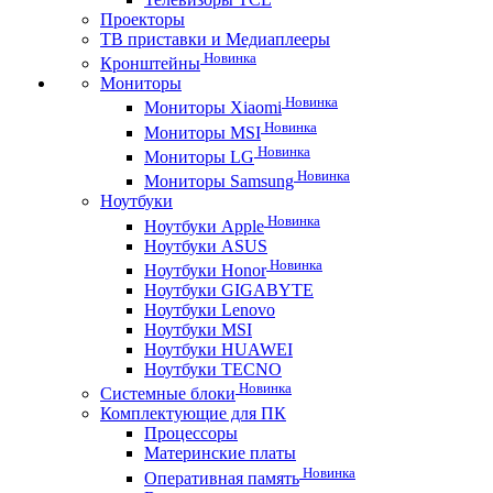
Проекторы
ТВ приставки и Медиаплееры
Новинка
Кронштейны
Мониторы
Новинка
Мониторы Xiaomi
Новинка
Мониторы MSI
Новинка
Мониторы LG
Новинка
Мониторы Samsung
Ноутбуки
Новинка
Ноутбуки Apple
Ноутбуки ASUS
Новинка
Ноутбуки Honor
Ноутбуки GIGABYTE
Ноутбуки Lenovo
Ноутбуки MSI
Ноутбуки HUAWEI
Ноутбуки TECNO
Новинка
Системные блоки
Комплектующие для ПК
Процессоры
Материнские платы
Новинка
Оперативная память