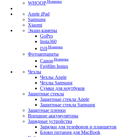
Новинка
WHOOP
Apple iPad
Samsung
Xiaomi
Экшн-камеры
GoPro
Insta360
Новинка
DJI
Фотоаппараты
Новинка
Canon
Fujifilm Instax
Чехлы
Чехлы Apple
Чехлы Samsung
Сумки для ноутбуков
Защитные стекла
Защитные стекла Apple
Защитные стекла Samsung
Защитные пленки
Внешние аккумуляторы
Зарядные устройства
Зарядки для телефонов и планшетов
Блоки питания для MacBook