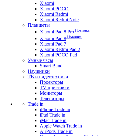
Xiaomi
Xiaomi POCO
Xiaomi Redmi
Xiaomi Redmi Note
Планшеты
Новинка
Xiaomi Pad 8 Pro
Новинка
Xiaomi Pad 8
Xiaomi Pad 7
Xiaomi Redmi Pad 2
Xiaomi POCO Pad
Умные часы
Smart Band
Наушники
ТВ и видеотехника
Проекторы
TV приставки
Мониторы
Телевизоры
Trade in
iPhone Trade in
iPad Trade in
iMac Trade in
Apple Watch Trade in
AirPods Trade in