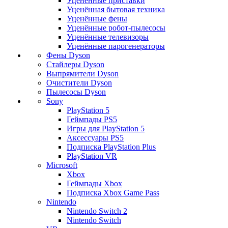
Уценённые приставки
Уценённая бытовая техника
Уценённые фены
Уценённые робот-пылесосы
Уценённые телевизоры
Уценённые парогенераторы
Фены Dyson
Стайлеры Dyson
Выпрямители Dyson
Очистители Dyson
Пылесосы Dyson
Sony
PlayStation 5
Геймпады PS5
Игры для PlayStation 5
Аксессуары PS5
Подписка PlayStation Plus
PlayStation VR
Microsoft
Xbox
Геймпады Xbox
Подписка Xbox Game Pass
Nintendo
Nintendo Switch 2
Nintendo Switch