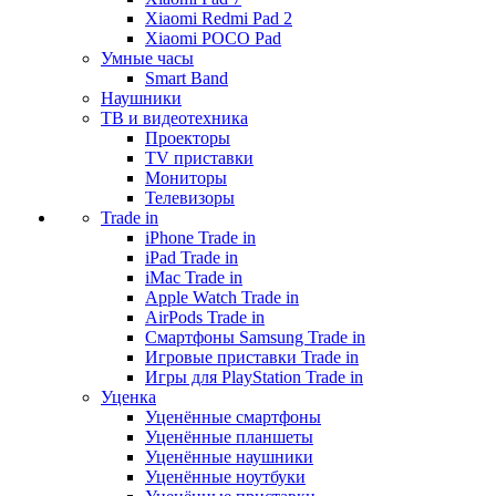
Xiaomi Redmi Pad 2
Xiaomi POCO Pad
Умные часы
Smart Band
Наушники
ТВ и видеотехника
Проекторы
TV приставки
Мониторы
Телевизоры
Trade in
iPhone Trade in
iPad Trade in
iMac Trade in
Apple Watch Trade in
AirPods Trade in
Смартфоны Samsung Trade in
Игровые приставки Trade in
Игры для PlayStation Trade in
Уценка
Уценённые смартфоны
Уценённые планшеты
Уценённые наушники
Уценённые ноутбуки