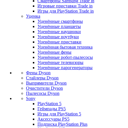
Смартфоны Samsung Trade in
Игровые приставки Trade in
Игры для PlayStation Trade in
Уценка
Уценённые смартфоны
Уценённые планшеты
Уценённые наушники
Уценённые ноутбуки
Уценённые приставки
Уценённая бытовая техника
Уценённые фены
Уценённые робот-пылесосы
Уценённые телевизоры
Уценённые парогенераторы
Фены Dyson
Стайлеры Dyson
Выпрямители Dyson
Очистители Dyson
Пылесосы Dyson
Sony
PlayStation 5
Геймпады PS5
Игры для PlayStation 5
Аксессуары PS5
Подписка PlayStation Plus