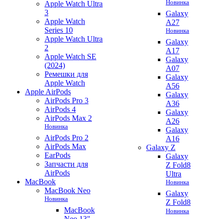
Новинка
Apple Watch Ultra
3
Galaxy
Apple Watch
A27
Series 10
Новинка
Apple Watch Ultra
Galaxy
2
A17
Apple Watch SE
Galaxy
(2024)
A07
Ремешки для
Galaxy
Apple Watch
A56
Apple AirPods
Galaxy
AirPods Pro 3
A36
AirPods 4
Galaxy
AirPods Max 2
A26
Новинка
Galaxy
AirPods Pro 2
A16
AirPods Max
Galaxy Z
EarPods
Galaxy
Запчасти для
Z Fold8
AirPods
Ultra
MacBook
Новинка
MacBook Neo
Galaxy
Новинка
Z Fold8
MacBook
Новинка
Neo 13"