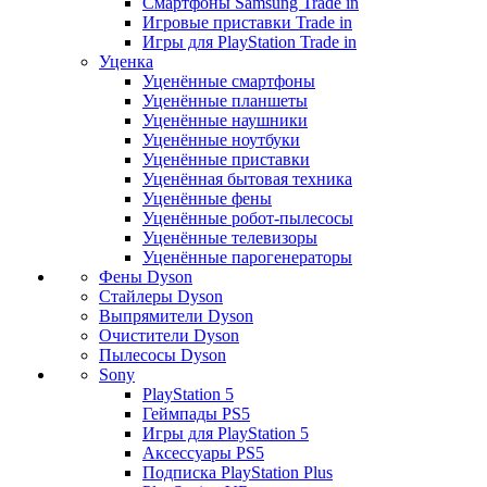
Смартфоны Samsung Trade in
Игровые приставки Trade in
Игры для PlayStation Trade in
Уценка
Уценённые смартфоны
Уценённые планшеты
Уценённые наушники
Уценённые ноутбуки
Уценённые приставки
Уценённая бытовая техника
Уценённые фены
Уценённые робот-пылесосы
Уценённые телевизоры
Уценённые парогенераторы
Фены Dyson
Стайлеры Dyson
Выпрямители Dyson
Очистители Dyson
Пылесосы Dyson
Sony
PlayStation 5
Геймпады PS5
Игры для PlayStation 5
Аксессуары PS5
Подписка PlayStation Plus