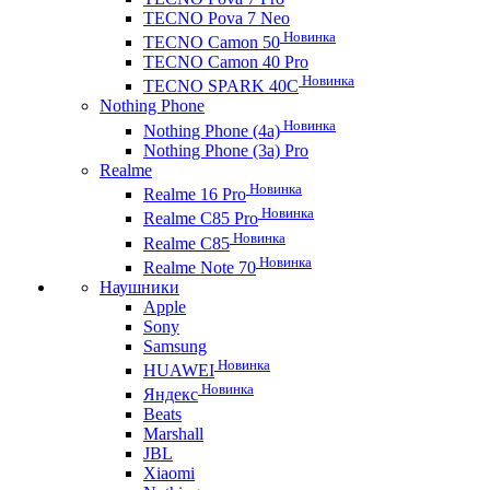
TECNO Pova 7 Neo
Новинка
TECNO Camon 50
TECNO Camon 40 Pro
Новинка
TECNO SPARK 40C
Nothing Phone
Новинка
Nothing Phone (4a)
Nothing Phone (3a) Pro
Realme
Новинка
Realme 16 Pro
Новинка
Realme C85 Pro
Новинка
Realme C85
Новинка
Realme Note 70
Наушники
Apple
Sony
Samsung
Новинка
HUAWEI
Новинка
Яндекс
Beats
Marshall
JBL
Xiaomi