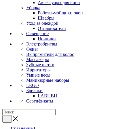
Аксессуары для вина
Уборка
Роботы-мойщики окон
Швабры
Уход за одеждой
Отпариватели
Освещение
Ночники
Электробритвы
Фены
Выпрямители для волос
Массажеры
Зубные щетки
Ирригаторы
Умные весы
Маникюрные наборы
LEGO
Брелоки
LABUBU
Сертификаты
Сравнение
0