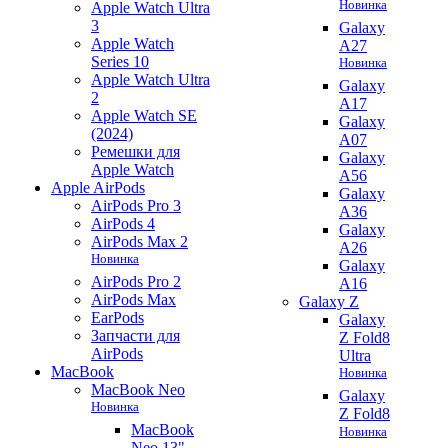
Новинка
Apple Watch Ultra
3
Galaxy
Apple Watch
A27
Series 10
Новинка
Apple Watch Ultra
Galaxy
2
A17
Apple Watch SE
Galaxy
(2024)
A07
Ремешки для
Galaxy
Apple Watch
A56
Apple AirPods
Galaxy
AirPods Pro 3
A36
AirPods 4
Galaxy
AirPods Max 2
A26
Новинка
Galaxy
AirPods Pro 2
A16
AirPods Max
Galaxy Z
EarPods
Galaxy
Запчасти для
Z Fold8
AirPods
Ultra
MacBook
Новинка
MacBook Neo
Galaxy
Новинка
Z Fold8
MacBook
Новинка
Neo 13"