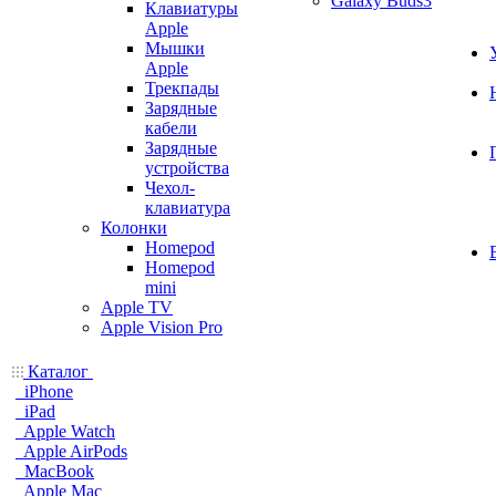
Galaxy Buds3
Клавиатуры
Apple
Мышки
Apple
Трекпады
Зарядные
кабели
Зарядные
устройства
Чехол-
клавиатура
Колонки
Homepod
Homepod
mini
Apple TV
Apple Vision Pro
Каталог
iPhone
iPad
Apple Watch
Apple AirPods
MacBook
Apple Mac