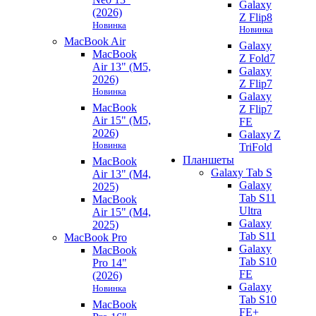
Galaxy
(2026)
Z Flip8
Новинка
Новинка
MacBook Air
Galaxy
MacBook
Z Fold7
Air 13" (M5,
Galaxy
2026)
Z Flip7
Новинка
Galaxy
MacBook
Z Flip7
Air 15" (M5,
FE
2026)
Galaxy Z
Новинка
TriFold
Планшеты
MacBook
Galaxy Tab S
Air 13" (M4,
Galaxy
2025)
Tab S11
MacBook
Ultra
Air 15" (M4,
Galaxy
2025)
Tab S11
MacBook Pro
Galaxy
MacBook
Tab S10
Pro 14"
FE
(2026)
Galaxy
Новинка
Tab S10
MacBook
FE+