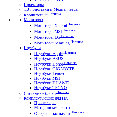
Проекторы
ТВ приставки и Медиаплееры
Новинка
Кронштейны
Мониторы
Новинка
Мониторы Xiaomi
Новинка
Мониторы MSI
Новинка
Мониторы LG
Новинка
Мониторы Samsung
Ноутбуки
Новинка
Ноутбуки Apple
Ноутбуки ASUS
Новинка
Ноутбуки Honor
Ноутбуки GIGABYTE
Ноутбуки Lenovo
Ноутбуки MSI
Ноутбуки HUAWEI
Ноутбуки TECNO
Новинка
Системные блоки
Комплектующие для ПК
Процессоры
Материнские платы
Новинка
Оперативная память