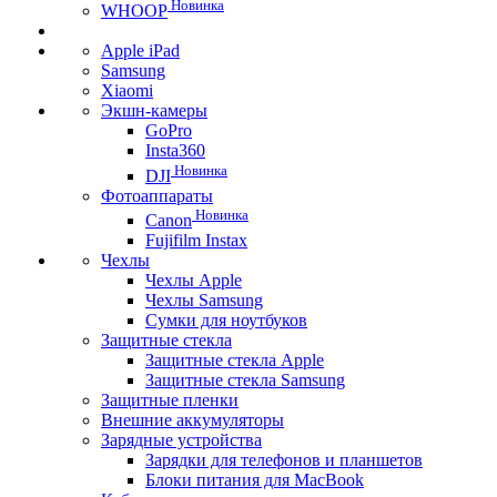
Новинка
WHOOP
Apple iPad
Samsung
Xiaomi
Экшн-камеры
GoPro
Insta360
Новинка
DJI
Фотоаппараты
Новинка
Canon
Fujifilm Instax
Чехлы
Чехлы Apple
Чехлы Samsung
Сумки для ноутбуков
Защитные стекла
Защитные стекла Apple
Защитные стекла Samsung
Защитные пленки
Внешние аккумуляторы
Зарядные устройства
Зарядки для телефонов и планшетов
Блоки питания для MacBook