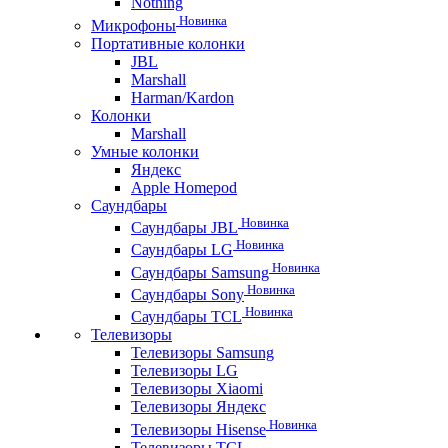
Nothing
Новинка
Микрофоны
Портативные колонки
JBL
Marshall
Harman/Kardon
Колонки
Marshall
Умные колонки
Яндекс
Apple Homepod
Саундбары
Новинка
Саундбары JBL
Новинка
Саундбары LG
Новинка
Саундбары Samsung
Новинка
Саундбары Sony
Новинка
Саундбары TCL
Телевизоры
Телевизоры Samsung
Телевизоры LG
Телевизоры Xiaomi
Телевизоры Яндекс
Новинка
Телевизоры Hisense
Телевизоры TCL