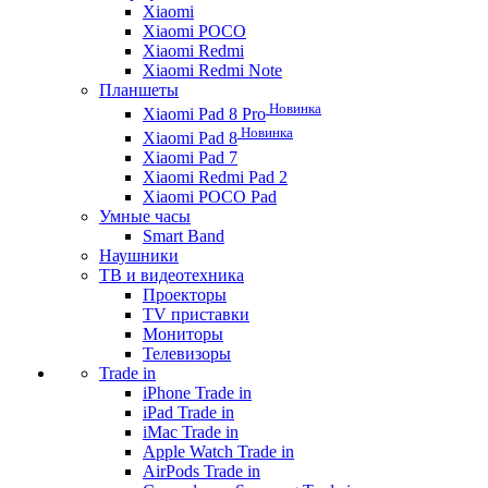
Xiaomi
Xiaomi POCO
Xiaomi Redmi
Xiaomi Redmi Note
Планшеты
Новинка
Xiaomi Pad 8 Pro
Новинка
Xiaomi Pad 8
Xiaomi Pad 7
Xiaomi Redmi Pad 2
Xiaomi POCO Pad
Умные часы
Smart Band
Наушники
ТВ и видеотехника
Проекторы
TV приставки
Мониторы
Телевизоры
Trade in
iPhone Trade in
iPad Trade in
iMac Trade in
Apple Watch Trade in
AirPods Trade in