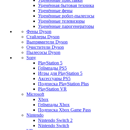
Уценённые приставки
Уценённая бытовая техника
Уценённые фены
Уценённые робот-пылесосы
Уценённые телевизоры
Уценённые парогенераторы
Фены Dyson
Стайлеры Dyson
Выпрямители Dyson
Очистители Dyson
Пылесосы Dyson
Sony
PlayStation 5
Геймпады PS5
Игры для PlayStation 5
Аксессуары PS5
Подписка PlayStation Plus
PlayStation VR
Microsoft
Xbox
Геймпады Xbox
Подписка Xbox Game Pass
Nintendo
Nintendo Switch 2
Nintendo Switch