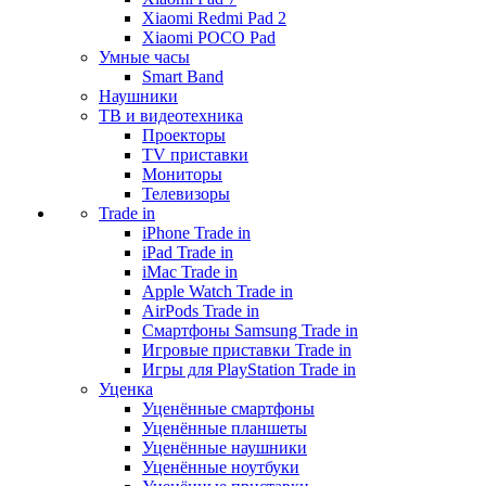
Xiaomi Redmi Pad 2
Xiaomi POCO Pad
Умные часы
Smart Band
Наушники
ТВ и видеотехника
Проекторы
TV приставки
Мониторы
Телевизоры
Trade in
iPhone Trade in
iPad Trade in
iMac Trade in
Apple Watch Trade in
AirPods Trade in
Смартфоны Samsung Trade in
Игровые приставки Trade in
Игры для PlayStation Trade in
Уценка
Уценённые смартфоны
Уценённые планшеты
Уценённые наушники
Уценённые ноутбуки