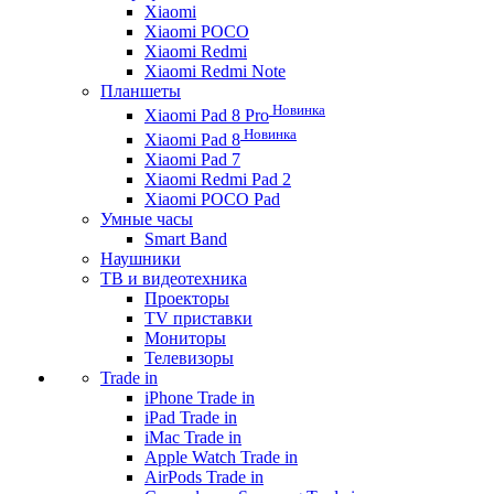
Xiaomi
Xiaomi POCO
Xiaomi Redmi
Xiaomi Redmi Note
Планшеты
Новинка
Xiaomi Pad 8 Pro
Новинка
Xiaomi Pad 8
Xiaomi Pad 7
Xiaomi Redmi Pad 2
Xiaomi POCO Pad
Умные часы
Smart Band
Наушники
ТВ и видеотехника
Проекторы
TV приставки
Мониторы
Телевизоры
Trade in
iPhone Trade in
iPad Trade in
iMac Trade in
Apple Watch Trade in
AirPods Trade in