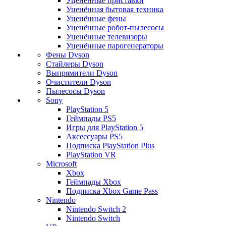
Уценённые приставки
Уценённая бытовая техника
Уценённые фены
Уценённые робот-пылесосы
Уценённые телевизоры
Уценённые парогенераторы
Фены Dyson
Стайлеры Dyson
Выпрямители Dyson
Очистители Dyson
Пылесосы Dyson
Sony
PlayStation 5
Геймпады PS5
Игры для PlayStation 5
Аксессуары PS5
Подписка PlayStation Plus
PlayStation VR
Microsoft
Xbox
Геймпады Xbox
Подписка Xbox Game Pass
Nintendo
Nintendo Switch 2
Nintendo Switch