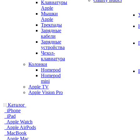
Galaxy Buds3
Клавиатуры
Apple
Мышки
Apple
Трекпады
Зарядные
кабели
Зарядные
устройства
Чехол-
клавиатура
Колонки
Homepod
Homepod
mini
Apple TV
Apple Vision Pro
Каталог
iPhone
iPad
Apple Watch
Apple AirPods
MacBook
Apple Mac