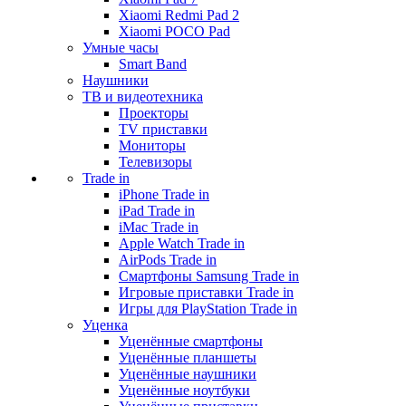
Xiaomi Redmi Pad 2
Xiaomi POCO Pad
Умные часы
Smart Band
Наушники
ТВ и видеотехника
Проекторы
TV приставки
Мониторы
Телевизоры
Trade in
iPhone Trade in
iPad Trade in
iMac Trade in
Apple Watch Trade in
AirPods Trade in
Смартфоны Samsung Trade in
Игровые приставки Trade in
Игры для PlayStation Trade in
Уценка
Уценённые смартфоны
Уценённые планшеты
Уценённые наушники
Уценённые ноутбуки