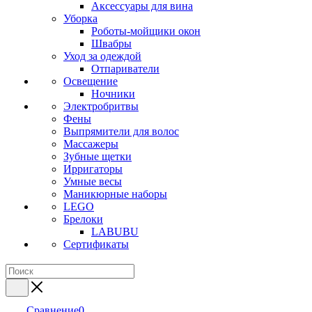
Аксессуары для вина
Уборка
Роботы-мойщики окон
Швабры
Уход за одеждой
Отпариватели
Освещение
Ночники
Электробритвы
Фены
Выпрямители для волос
Массажеры
Зубные щетки
Ирригаторы
Умные весы
Маникюрные наборы
LEGO
Брелоки
LABUBU
Сертификаты
Сравнение
0