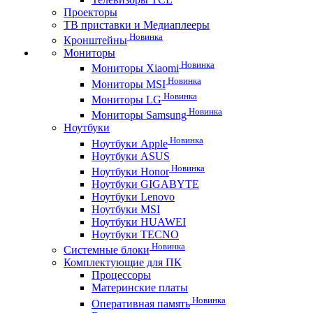
Проекторы
ТВ приставки и Медиаплееры
Новинка
Кронштейны
Мониторы
Новинка
Мониторы Xiaomi
Новинка
Мониторы MSI
Новинка
Мониторы LG
Новинка
Мониторы Samsung
Ноутбуки
Новинка
Ноутбуки Apple
Ноутбуки ASUS
Новинка
Ноутбуки Honor
Ноутбуки GIGABYTE
Ноутбуки Lenovo
Ноутбуки MSI
Ноутбуки HUAWEI
Ноутбуки TECNO
Новинка
Системные блоки
Комплектующие для ПК
Процессоры
Материнские платы
Новинка
Оперативная память