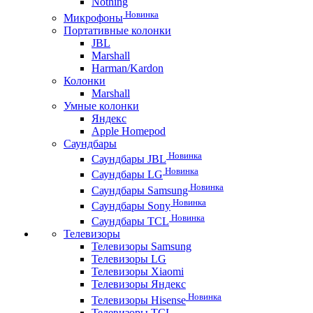
Nothing
Новинка
Микрофоны
Портативные колонки
JBL
Marshall
Harman/Kardon
Колонки
Marshall
Умные колонки
Яндекс
Apple Homepod
Саундбары
Новинка
Саундбары JBL
Новинка
Саундбары LG
Новинка
Саундбары Samsung
Новинка
Саундбары Sony
Новинка
Саундбары TCL
Телевизоры
Телевизоры Samsung
Телевизоры LG
Телевизоры Xiaomi
Телевизоры Яндекс
Новинка
Телевизоры Hisense
Телевизоры TCL