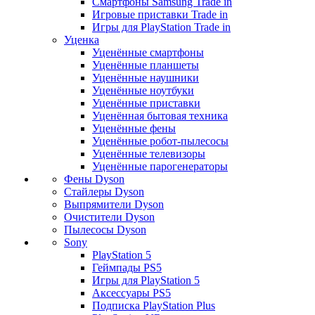
Смартфоны Samsung Trade in
Игровые приставки Trade in
Игры для PlayStation Trade in
Уценка
Уценённые смартфоны
Уценённые планшеты
Уценённые наушники
Уценённые ноутбуки
Уценённые приставки
Уценённая бытовая техника
Уценённые фены
Уценённые робот-пылесосы
Уценённые телевизоры
Уценённые парогенераторы
Фены Dyson
Стайлеры Dyson
Выпрямители Dyson
Очистители Dyson
Пылесосы Dyson
Sony
PlayStation 5
Геймпады PS5
Игры для PlayStation 5
Аксессуары PS5
Подписка PlayStation Plus