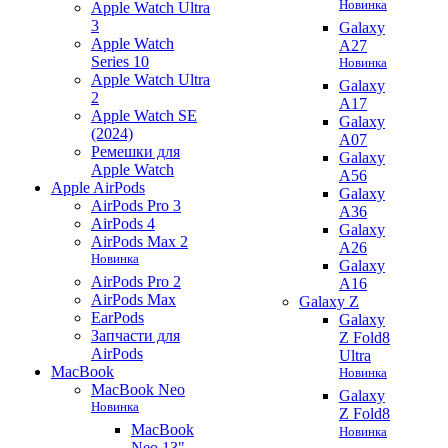
Новинка
Apple Watch Ultra
3
Galaxy
Apple Watch
A27
Series 10
Новинка
Apple Watch Ultra
Galaxy
2
A17
Apple Watch SE
Galaxy
(2024)
A07
Ремешки для
Galaxy
Apple Watch
A56
Apple AirPods
Galaxy
AirPods Pro 3
A36
AirPods 4
Galaxy
AirPods Max 2
A26
Новинка
Galaxy
AirPods Pro 2
A16
AirPods Max
Galaxy Z
EarPods
Galaxy
Запчасти для
Z Fold8
AirPods
Ultra
MacBook
Новинка
MacBook Neo
Galaxy
Новинка
Z Fold8
MacBook
Новинка
Neo 13"