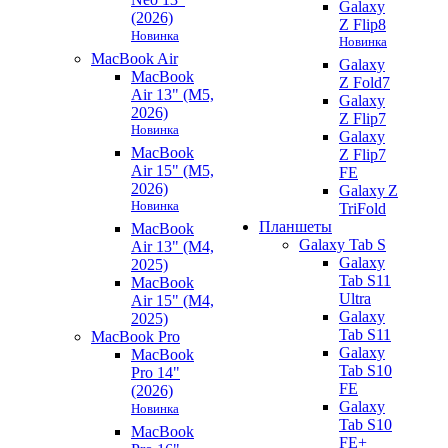
Galaxy
(2026)
Z Flip8
Новинка
Новинка
MacBook Air
Galaxy
MacBook
Z Fold7
Air 13" (M5,
Galaxy
2026)
Z Flip7
Новинка
Galaxy
MacBook
Z Flip7
Air 15" (M5,
FE
2026)
Galaxy Z
Новинка
TriFold
Планшеты
MacBook
Galaxy Tab S
Air 13" (M4,
Galaxy
2025)
Tab S11
MacBook
Ultra
Air 15" (M4,
Galaxy
2025)
Tab S11
MacBook Pro
Galaxy
MacBook
Tab S10
Pro 14"
FE
(2026)
Galaxy
Новинка
Tab S10
MacBook
FE+