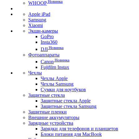
Новинка
WHOOP
Apple iPad
Samsung
Xiaomi
Экшн-камеры
GoPro
Insta360
Новинка
DJI
Фотоаппараты
Новинка
Canon
Fujifilm Instax
Чехлы
Чехлы Apple
Чехлы Samsung
Сумки для ноутбуков
Защитные стекла
Защитные стекла Apple
Защитные стекла Samsung
Защитные пленки
Внешние аккумуляторы
Зарядные устройства
Зарядки для телефонов и планшетов
Блоки питания для MacBook