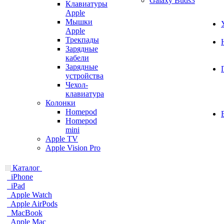
Galaxy Buds3
Клавиатуры
Apple
Мышки
Apple
Трекпады
Зарядные
кабели
Зарядные
устройства
Чехол-
клавиатура
Колонки
Homepod
Homepod
mini
Apple TV
Apple Vision Pro
Каталог
iPhone
iPad
Apple Watch
Apple AirPods
MacBook
Apple Mac