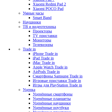
Xiaomi Redmi Pad 2
Xiaomi POCO Pad
Умные часы
Smart Band
Наушники
ТВ и видеотехника
Проекторы
TV приставки
Мониторы
Телевизоры
Trade in
iPhone Trade in
iPad Trade in
iMac Trade in
Apple Watch Trade in
AirPods Trade in
Смартфоны Samsung Trade in
Игровые приставки Trade in
Игры для PlayStation Trade in
Уценка
Уценённые смартфоны
Уценённые планшеты
Уценённые наушники
Уценённые ноутбуки