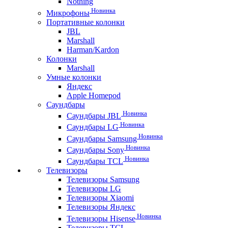
Nothing
Новинка
Микрофоны
Портативные колонки
JBL
Marshall
Harman/Kardon
Колонки
Marshall
Умные колонки
Яндекс
Apple Homepod
Саундбары
Новинка
Саундбары JBL
Новинка
Саундбары LG
Новинка
Саундбары Samsung
Новинка
Саундбары Sony
Новинка
Саундбары TCL
Телевизоры
Телевизоры Samsung
Телевизоры LG
Телевизоры Xiaomi
Телевизоры Яндекс
Новинка
Телевизоры Hisense
Телевизоры TCL