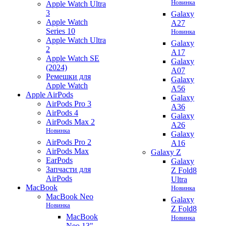
Новинка
Apple Watch Ultra
3
Galaxy
Apple Watch
A27
Series 10
Новинка
Apple Watch Ultra
Galaxy
2
A17
Apple Watch SE
Galaxy
(2024)
A07
Ремешки для
Galaxy
Apple Watch
A56
Apple AirPods
Galaxy
AirPods Pro 3
A36
AirPods 4
Galaxy
AirPods Max 2
A26
Новинка
Galaxy
AirPods Pro 2
A16
AirPods Max
Galaxy Z
EarPods
Galaxy
Запчасти для
Z Fold8
AirPods
Ultra
MacBook
Новинка
MacBook Neo
Galaxy
Новинка
Z Fold8
MacBook
Новинка
Neo 13"