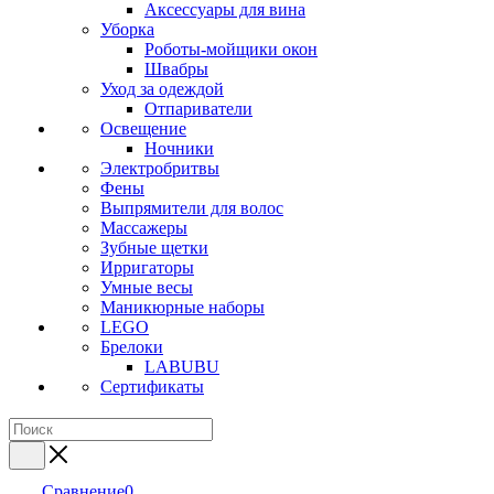
Аксессуары для вина
Уборка
Роботы-мойщики окон
Швабры
Уход за одеждой
Отпариватели
Освещение
Ночники
Электробритвы
Фены
Выпрямители для волос
Массажеры
Зубные щетки
Ирригаторы
Умные весы
Маникюрные наборы
LEGO
Брелоки
LABUBU
Сертификаты
Сравнение
0