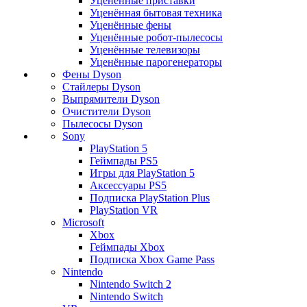
Уценённые приставки
Уценённая бытовая техника
Уценённые фены
Уценённые робот-пылесосы
Уценённые телевизоры
Уценённые парогенераторы
Фены Dyson
Стайлеры Dyson
Выпрямители Dyson
Очистители Dyson
Пылесосы Dyson
Sony
PlayStation 5
Геймпады PS5
Игры для PlayStation 5
Аксессуары PS5
Подписка PlayStation Plus
PlayStation VR
Microsoft
Xbox
Геймпады Xbox
Подписка Xbox Game Pass
Nintendo
Nintendo Switch 2
Nintendo Switch