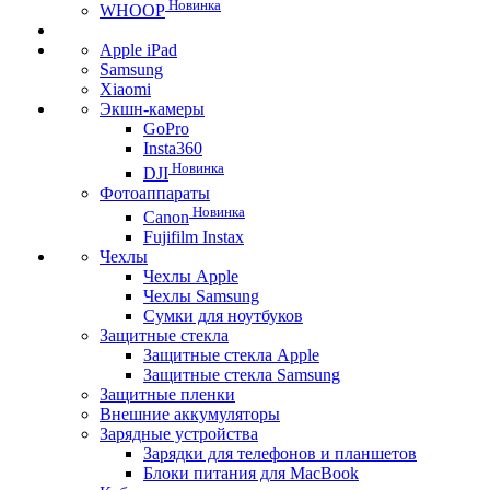
Новинка
WHOOP
Apple iPad
Samsung
Xiaomi
Экшн-камеры
GoPro
Insta360
Новинка
DJI
Фотоаппараты
Новинка
Canon
Fujifilm Instax
Чехлы
Чехлы Apple
Чехлы Samsung
Сумки для ноутбуков
Защитные стекла
Защитные стекла Apple
Защитные стекла Samsung
Защитные пленки
Внешние аккумуляторы
Зарядные устройства
Зарядки для телефонов и планшетов
Блоки питания для MacBook