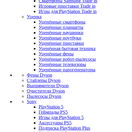
Смартфоны Samsung Trade in
Игровые приставки Trade in
Игры для PlayStation Trade in
Уценка
Уценённые смартфоны
Уценённые планшеты
Уценённые наушники
Уценённые ноутбуки
Уценённые приставки
Уценённая бытовая техника
Уценённые фены
Уценённые робот-пылесосы
Уценённые телевизоры
Уценённые парогенераторы
Фены Dyson
Стайлеры Dyson
Выпрямители Dyson
Очистители Dyson
Пылесосы Dyson
Sony
PlayStation 5
Геймпады PS5
Игры для PlayStation 5
Аксессуары PS5
Подписка PlayStation Plus