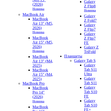
Galaxy
(2026)
Z Flip8
Новинка
Новинка
MacBook Air
Galaxy
MacBook
Z Fold7
Air 13" (M5,
Galaxy
2026)
Z Flip7
Новинка
Galaxy
MacBook
Z Flip7
Air 15" (M5,
FE
2026)
Galaxy Z
Новинка
TriFold
Планшеты
MacBook
Galaxy Tab S
Air 13" (M4,
Galaxy
2025)
Tab S11
MacBook
Ultra
Air 15" (M4,
Galaxy
2025)
Tab S11
MacBook Pro
Galaxy
MacBook
Tab S10
Pro 14"
FE
(2026)
Galaxy
Новинка
Tab S10
MacBook
FE+