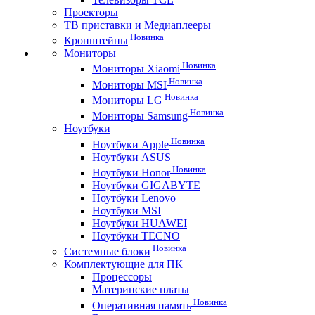
Проекторы
ТВ приставки и Медиаплееры
Новинка
Кронштейны
Мониторы
Новинка
Мониторы Xiaomi
Новинка
Мониторы MSI
Новинка
Мониторы LG
Новинка
Мониторы Samsung
Ноутбуки
Новинка
Ноутбуки Apple
Ноутбуки ASUS
Новинка
Ноутбуки Honor
Ноутбуки GIGABYTE
Ноутбуки Lenovo
Ноутбуки MSI
Ноутбуки HUAWEI
Ноутбуки TECNO
Новинка
Системные блоки
Комплектующие для ПК
Процессоры
Материнские платы
Новинка
Оперативная память