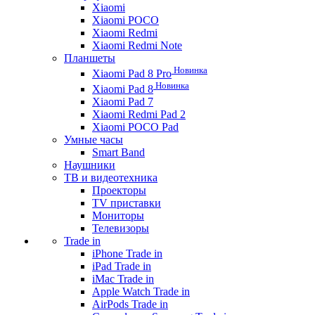
Xiaomi
Xiaomi POCO
Xiaomi Redmi
Xiaomi Redmi Note
Планшеты
Новинка
Xiaomi Pad 8 Pro
Новинка
Xiaomi Pad 8
Xiaomi Pad 7
Xiaomi Redmi Pad 2
Xiaomi POCO Pad
Умные часы
Smart Band
Наушники
ТВ и видеотехника
Проекторы
TV приставки
Мониторы
Телевизоры
Trade in
iPhone Trade in
iPad Trade in
iMac Trade in
Apple Watch Trade in
AirPods Trade in