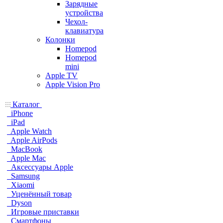
Зарядные
устройства
Чехол-
клавиатура
Колонки
Homepod
Homepod
mini
Apple TV
Apple Vision Pro
Каталог
iPhone
iPad
Apple Watch
Apple AirPods
MacBook
Apple Mac
Аксессуары Apple
Samsung
Xiaomi
Уценённый товар
Dyson
Игровые приставки
Смартфоны