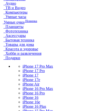
Аудио
ТВ и Видео
Компьютеры
Умные часы
Новинка
Умные очки
Планшеты
Фототехника
Аксессуары
Бытовая техника
Товары для дома
Красота и здоровье
Хобби и развлечения
Подарки
iPhone 17 Pro Max
iPhone 17 Pro
iPhone 17
iPhone 17e
iPhone Air
iPhone 16 Pro Max
iPhone 16 Pro
iPhone 16
iPhone 16e
iPhone 16 Plus
iPhone 15 Pro Max