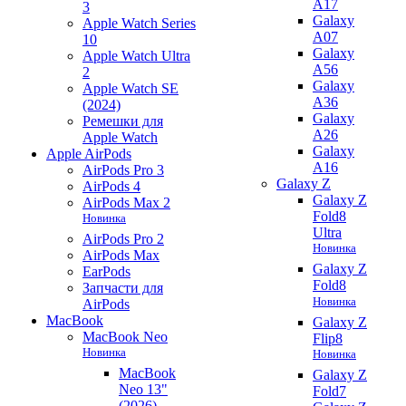
A17
3
Galaxy
Apple Watch Series
A07
10
Galaxy
Apple Watch Ultra
A56
2
Galaxy
Apple Watch SE
A36
(2024)
Galaxy
Ремешки для
A26
Apple Watch
Galaxy
Apple AirPods
A16
AirPods Pro 3
Galaxy Z
AirPods 4
Galaxy Z
AirPods Max 2
Fold8
Новинка
Ultra
AirPods Pro 2
Новинка
AirPods Max
Galaxy Z
EarPods
Fold8
Запчасти для
Новинка
AirPods
MacBook
Galaxy Z
MacBook Neo
Flip8
Новинка
Новинка
MacBook
Galaxy Z
Neo 13"
Fold7
(2026)