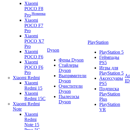
Xiaomi
POCO F8
Новинка
Pro
Xiaomi
POCO F7
Pro
Xiaomi
POCO X7
PlayStation
Pro
Dyson
Xiaomi
PlayStation 5
POCO F6
Геймпады
Фены Dyson
Xiaomi
PS5
Стайлеры
POCO F6
Игры для
Dyson
Pro
PlayStation 5
Выпрямители
Ap
Xiaomi Redmi
Аксессуары
Dyson
ID
Xiaomi
PS5
Очистители
Redmi 15
Подписка
Dyson
Xiaomi
PlayStation
Пылесосы
Redmi 15C
Plus
Dyson
Xiaomi Redmi
PlayStation
Note
VR
Xiaomi
Redmi
Note 15
Pro+ 5G