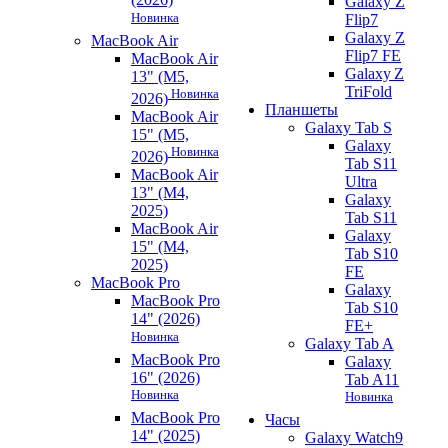
Galaxy Z
Новинка
Flip7
Galaxy Z
MacBook Air
Flip7 FE
MacBook Air
Galaxy Z
13" (M5,
TriFold
Новинка
2026)
Планшеты
MacBook Air
Galaxy Tab S
15" (M5,
Galaxy
Новинка
2026)
Tab S11
MacBook Air
Ultra
13" (M4,
Galaxy
2025)
Tab S11
MacBook Air
Galaxy
15" (M4,
Tab S10
2025)
FE
MacBook Pro
Galaxy
MacBook Pro
Tab S10
14" (2026)
FE+
Новинка
Galaxy Tab A
MacBook Pro
Galaxy
16" (2026)
Tab A11
Новинка
Новинка
MacBook Pro
Часы
14" (2025)
Galaxy Watch9