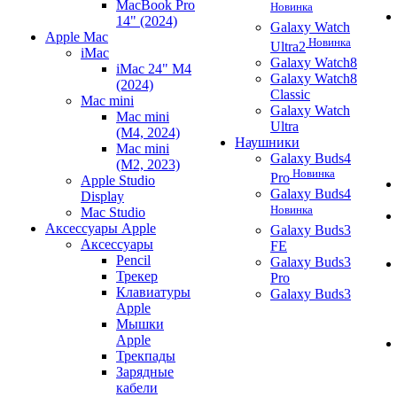
MacBook Pro
Новинка
14" (2024)
Galaxy Watch
Apple Mac
Новинка
Ultra2
iMac
Galaxy Watch8
iMac 24" M4
Galaxy Watch8
(2024)
Classic
Mac mini
Galaxy Watch
Mac mini
Ultra
(M4, 2024)
Наушники
Mac mini
Galaxy Buds4
(M2, 2023)
Новинка
Pro
Apple Studio
Galaxy Buds4
Display
Новинка
Mac Studio
Аксессуары Apple
Galaxy Buds3
Аксессуары
FE
Pencil
Galaxy Buds3
Трекер
Pro
Клавиатуры
Galaxy Buds3
Apple
Мышки
Apple
Трекпады
Зарядные
кабели