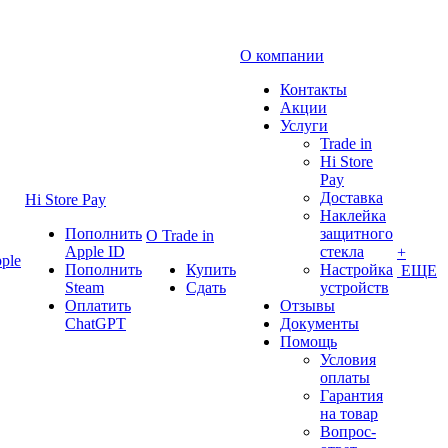
О компании
Контакты
Акции
Услуги
Trade in
Hi Store
Pay
Доставка
Hi Store Pay
Наклейка
Пополнить
защитного
О Trade in
Apple ID
стекла
+
ple
Пополнить
Купить
Настройка
ЕЩЕ
Steam
Сдать
устройств
Оплатить
Отзывы
ChatGPT
Документы
Помощь
Условия
оплаты
Гарантия
на товар
Вопрос-