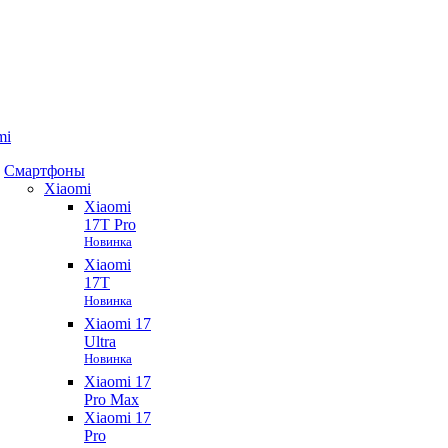
mi
Смартфоны
Xiaomi
Xiaomi
17T Pro
Новинка
Xiaomi
17T
Новинка
Xiaomi 17
Ultra
Новинка
Xiaomi 17
Pro Max
Xiaomi 17
Pro