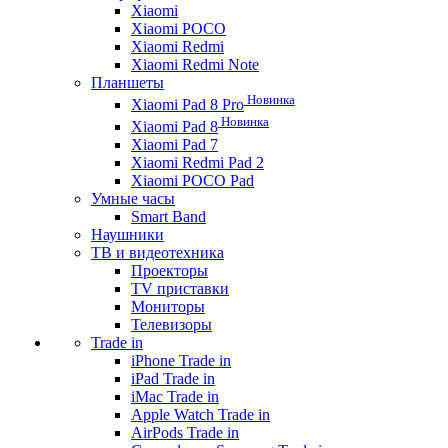
Xiaomi
Xiaomi POCO
Xiaomi Redmi
Xiaomi Redmi Note
Планшеты
Новинка
Xiaomi Pad 8 Pro
Новинка
Xiaomi Pad 8
Xiaomi Pad 7
Xiaomi Redmi Pad 2
Xiaomi POCO Pad
Умные часы
Smart Band
Наушники
ТВ и видеотехника
Проекторы
TV приставки
Мониторы
Телевизоры
Trade in
iPhone Trade in
iPad Trade in
iMac Trade in
Apple Watch Trade in
AirPods Trade in