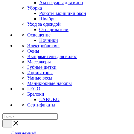
Аксессуары для вина
Уборка
Роботы-мойщики окон
Швабры
Уход за одеждой
Отпариватели
Освещение
Ночники
Электробритвы
Фены
Выпрямители для волос
Массажеры
Зубные щетки
Ирригаторы
Умные весы
Маникюрные наборы
LEGO
Брелоки
LABUBU
Сертификаты
Сравнение
0