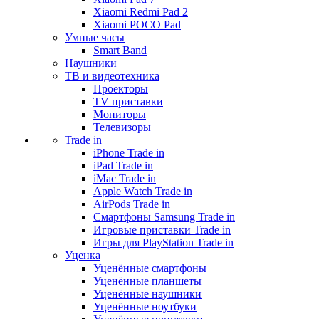
Xiaomi Redmi Pad 2
Xiaomi POCO Pad
Умные часы
Smart Band
Наушники
ТВ и видеотехника
Проекторы
TV приставки
Мониторы
Телевизоры
Trade in
iPhone Trade in
iPad Trade in
iMac Trade in
Apple Watch Trade in
AirPods Trade in
Смартфоны Samsung Trade in
Игровые приставки Trade in
Игры для PlayStation Trade in
Уценка
Уценённые смартфоны
Уценённые планшеты
Уценённые наушники
Уценённые ноутбуки