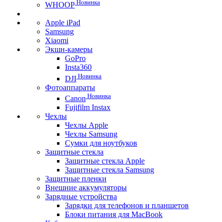
Новинка
WHOOP
Apple iPad
Samsung
Xiaomi
Экшн-камеры
GoPro
Insta360
Новинка
DJI
Фотоаппараты
Новинка
Canon
Fujifilm Instax
Чехлы
Чехлы Apple
Чехлы Samsung
Сумки для ноутбуков
Защитные стекла
Защитные стекла Apple
Защитные стекла Samsung
Защитные пленки
Внешние аккумуляторы
Зарядные устройства
Зарядки для телефонов и планшетов
Блоки питания для MacBook