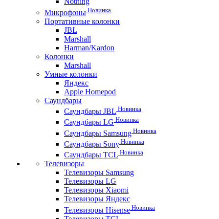
Nothing
Новинка
Микрофоны
Портативные колонки
JBL
Marshall
Harman/Kardon
Колонки
Marshall
Умные колонки
Яндекс
Apple Homepod
Саундбары
Новинка
Саундбары JBL
Новинка
Саундбары LG
Новинка
Саундбары Samsung
Новинка
Саундбары Sony
Новинка
Саундбары TCL
Телевизоры
Телевизоры Samsung
Телевизоры LG
Телевизоры Xiaomi
Телевизоры Яндекс
Новинка
Телевизоры Hisense
Телевизоры TCL