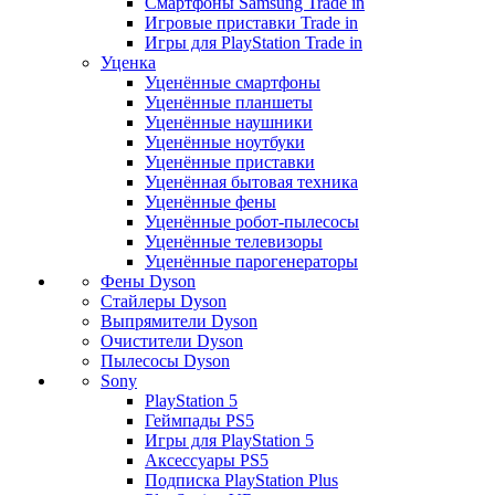
Смартфоны Samsung Trade in
Игровые приставки Trade in
Игры для PlayStation Trade in
Уценка
Уценённые смартфоны
Уценённые планшеты
Уценённые наушники
Уценённые ноутбуки
Уценённые приставки
Уценённая бытовая техника
Уценённые фены
Уценённые робот-пылесосы
Уценённые телевизоры
Уценённые парогенераторы
Фены Dyson
Стайлеры Dyson
Выпрямители Dyson
Очистители Dyson
Пылесосы Dyson
Sony
PlayStation 5
Геймпады PS5
Игры для PlayStation 5
Аксессуары PS5
Подписка PlayStation Plus