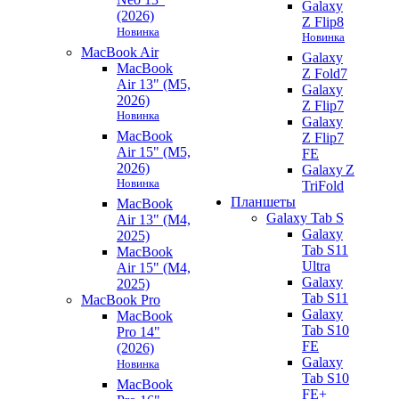
Galaxy
(2026)
Z Flip8
Новинка
Новинка
MacBook Air
Galaxy
MacBook
Z Fold7
Air 13" (M5,
Galaxy
2026)
Z Flip7
Новинка
Galaxy
MacBook
Z Flip7
Air 15" (M5,
FE
2026)
Galaxy Z
Новинка
TriFold
Планшеты
MacBook
Galaxy Tab S
Air 13" (M4,
Galaxy
2025)
Tab S11
MacBook
Ultra
Air 15" (M4,
Galaxy
2025)
Tab S11
MacBook Pro
Galaxy
MacBook
Tab S10
Pro 14"
FE
(2026)
Galaxy
Новинка
Tab S10
MacBook
FE+