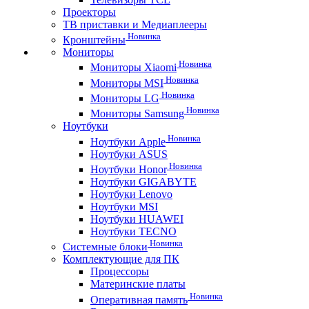
Проекторы
ТВ приставки и Медиаплееры
Новинка
Кронштейны
Мониторы
Новинка
Мониторы Xiaomi
Новинка
Мониторы MSI
Новинка
Мониторы LG
Новинка
Мониторы Samsung
Ноутбуки
Новинка
Ноутбуки Apple
Ноутбуки ASUS
Новинка
Ноутбуки Honor
Ноутбуки GIGABYTE
Ноутбуки Lenovo
Ноутбуки MSI
Ноутбуки HUAWEI
Ноутбуки TECNO
Новинка
Системные блоки
Комплектующие для ПК
Процессоры
Материнские платы
Новинка
Оперативная память