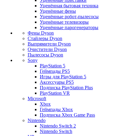
Уценённые приставки
Уценённая бытовая техника
Уценённые фены
Уценённые робот-пылесосы
Уценённые телевизоры
Уценённые парогенераторы
Фены Dyson
Стайлеры Dyson
Выпрямители Dyson
Очистители Dyson
Пылесосы Dyson
Sony
PlayStation 5
Геймпады PS5
Игры для PlayStation 5
Аксессуары PS5
Подписка PlayStation Plus
PlayStation VR
Microsoft
Xbox
Геймпады Xbox
Подписка Xbox Game Pass
Nintendo
Nintendo Switch 2
Nintendo Switch