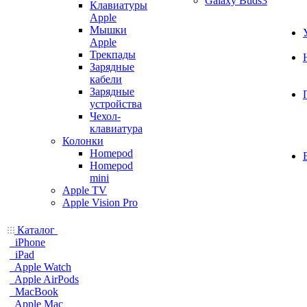
Galaxy Buds3
Клавиатуры
Apple
Мышки
Apple
Трекпады
Зарядные
кабели
Зарядные
устройства
Чехол-
клавиатура
Колонки
Homepod
Homepod
mini
Apple TV
Apple Vision Pro
Каталог
iPhone
iPad
Apple Watch
Apple AirPods
MacBook
Apple Mac