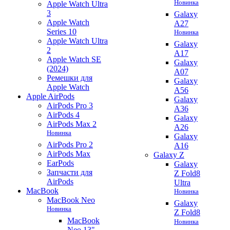
Новинка
Apple Watch Ultra
3
Galaxy
Apple Watch
A27
Series 10
Новинка
Apple Watch Ultra
Galaxy
2
A17
Apple Watch SE
Galaxy
(2024)
A07
Ремешки для
Galaxy
Apple Watch
A56
Apple AirPods
Galaxy
AirPods Pro 3
A36
AirPods 4
Galaxy
AirPods Max 2
A26
Новинка
Galaxy
AirPods Pro 2
A16
AirPods Max
Galaxy Z
EarPods
Galaxy
Запчасти для
Z Fold8
AirPods
Ultra
MacBook
Новинка
MacBook Neo
Galaxy
Новинка
Z Fold8
MacBook
Новинка
Neo 13"