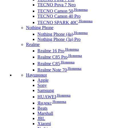
TECNO Pova 7 Neo
Новинка
TECNO Camon 50
TECNO Camon 40 Pro
Новинка
TECNO SPARK 40C
Nothing Phone
Новинка
Nothing Phone (4a)
Nothing Phone (3a) Pro
Realme
Новинка
Realme 16 Pro
Новинка
Realme C85 Pro
Новинка
Realme C85
Новинка
Realme Note 70
Наушники
Apple
Sony
Samsung
Новинка
HUAWEI
Новинка
Яндекс
Beats
Marshall
JBL
Xiaomi