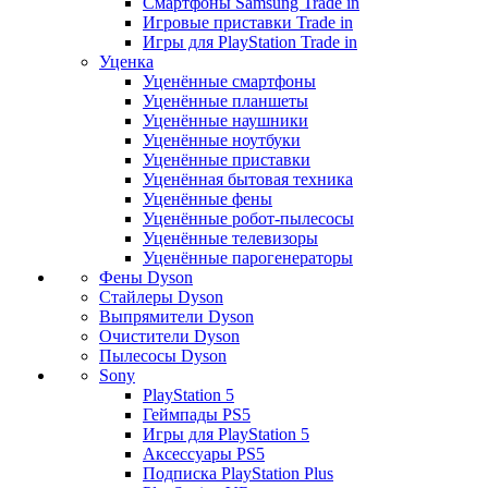
Смартфоны Samsung Trade in
Игровые приставки Trade in
Игры для PlayStation Trade in
Уценка
Уценённые смартфоны
Уценённые планшеты
Уценённые наушники
Уценённые ноутбуки
Уценённые приставки
Уценённая бытовая техника
Уценённые фены
Уценённые робот-пылесосы
Уценённые телевизоры
Уценённые парогенераторы
Фены Dyson
Стайлеры Dyson
Выпрямители Dyson
Очистители Dyson
Пылесосы Dyson
Sony
PlayStation 5
Геймпады PS5
Игры для PlayStation 5
Аксессуары PS5
Подписка PlayStation Plus