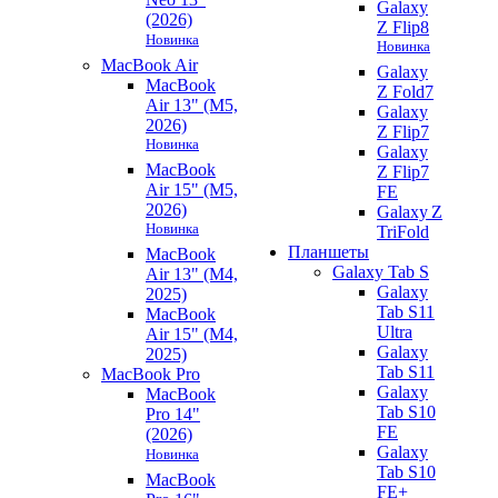
Galaxy
(2026)
Z Flip8
Новинка
Новинка
MacBook Air
Galaxy
MacBook
Z Fold7
Air 13" (M5,
Galaxy
2026)
Z Flip7
Новинка
Galaxy
MacBook
Z Flip7
Air 15" (M5,
FE
2026)
Galaxy Z
Новинка
TriFold
Планшеты
MacBook
Galaxy Tab S
Air 13" (M4,
Galaxy
2025)
Tab S11
MacBook
Ultra
Air 15" (M4,
Galaxy
2025)
Tab S11
MacBook Pro
Galaxy
MacBook
Tab S10
Pro 14"
FE
(2026)
Galaxy
Новинка
Tab S10
MacBook
FE+