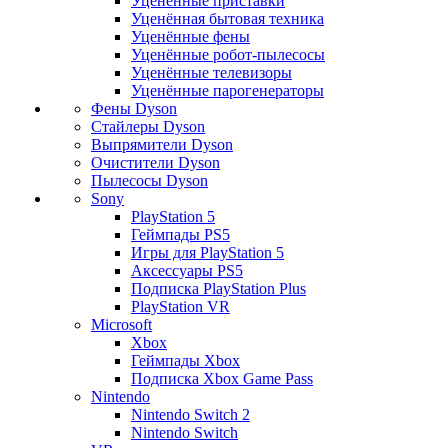
Уценённые приставки
Уценённая бытовая техника
Уценённые фены
Уценённые робот-пылесосы
Уценённые телевизоры
Уценённые парогенераторы
Фены Dyson
Стайлеры Dyson
Выпрямители Dyson
Очистители Dyson
Пылесосы Dyson
Sony
PlayStation 5
Геймпады PS5
Игры для PlayStation 5
Аксессуары PS5
Подписка PlayStation Plus
PlayStation VR
Microsoft
Xbox
Геймпады Xbox
Подписка Xbox Game Pass
Nintendo
Nintendo Switch 2
Nintendo Switch