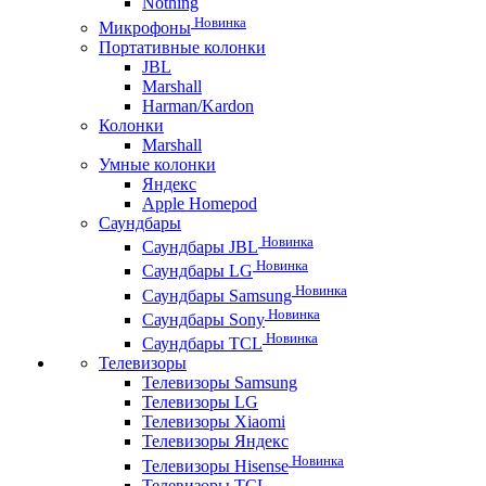
Nothing
Новинка
Микрофоны
Портативные колонки
JBL
Marshall
Harman/Kardon
Колонки
Marshall
Умные колонки
Яндекс
Apple Homepod
Саундбары
Новинка
Саундбары JBL
Новинка
Саундбары LG
Новинка
Саундбары Samsung
Новинка
Саундбары Sony
Новинка
Саундбары TCL
Телевизоры
Телевизоры Samsung
Телевизоры LG
Телевизоры Xiaomi
Телевизоры Яндекс
Новинка
Телевизоры Hisense
Телевизоры TCL