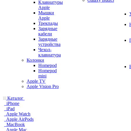
Galaxy Buds3
Клавиатуры
Apple
Мышки
Apple
Трекпады
Зарядные
кабели
Зарядные
устройства
Чехол-
клавиатура
Колонки
Homepod
Homepod
mini
Apple TV
Apple Vision Pro
Каталог
iPhone
iPad
Apple Watch
Apple AirPods
MacBook
Apple Mac