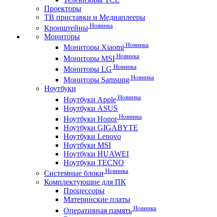
Проекторы
ТВ приставки и Медиаплееры
Новинка
Кронштейны
Мониторы
Новинка
Мониторы Xiaomi
Новинка
Мониторы MSI
Новинка
Мониторы LG
Новинка
Мониторы Samsung
Ноутбуки
Новинка
Ноутбуки Apple
Ноутбуки ASUS
Новинка
Ноутбуки Honor
Ноутбуки GIGABYTE
Ноутбуки Lenovo
Ноутбуки MSI
Ноутбуки HUAWEI
Ноутбуки TECNO
Новинка
Системные блоки
Комплектующие для ПК
Процессоры
Материнские платы
Новинка
Оперативная память