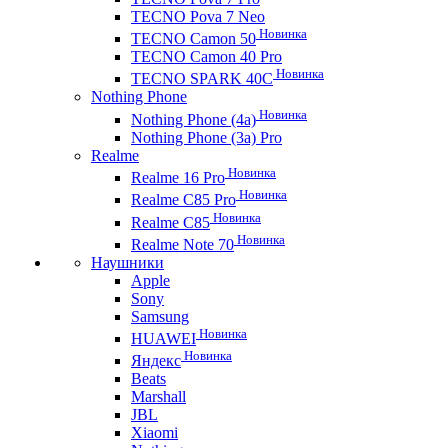
TECNO Pova 7 Neo
Новинка
TECNO Camon 50
TECNO Camon 40 Pro
Новинка
TECNO SPARK 40C
Nothing Phone
Новинка
Nothing Phone (4a)
Nothing Phone (3a) Pro
Realme
Новинка
Realme 16 Pro
Новинка
Realme C85 Pro
Новинка
Realme C85
Новинка
Realme Note 70
Наушники
Apple
Sony
Samsung
Новинка
HUAWEI
Новинка
Яндекс
Beats
Marshall
JBL
Xiaomi