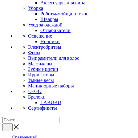
Аксессуары для вина
Уборка
Роботы-мойщики окон
Швабры
Уход за одеждой
Отпариватели
Освещение
Ночники
Электробритвы
Фены
Выпрямители для волос
Массажеры
Зубные щетки
Ирригаторы
Умные весы
Маникюрные наборы
LEGO
Брелоки
LABUBU
Сертификаты
Сравнение
0