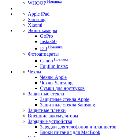
Новинка
WHOOP
Apple iPad
Samsung
Xiaomi
Экшн-камеры
GoPro
Insta360
Новинка
DJI
Фотоаппараты
Новинка
Canon
Fujifilm Instax
Чехлы
Чехлы Apple
Чехлы Samsung
Сумки для ноутбуков
Защитные стекла
Защитные стекла Apple
Защитные стекла Samsung
Защитные пленки
Внешние аккумуляторы
Зарядные устройства
Зарядки для телефонов и планшетов
Блоки питания для MacBook