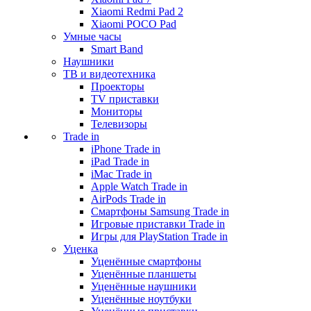
Xiaomi Redmi Pad 2
Xiaomi POCO Pad
Умные часы
Smart Band
Наушники
ТВ и видеотехника
Проекторы
TV приставки
Мониторы
Телевизоры
Trade in
iPhone Trade in
iPad Trade in
iMac Trade in
Apple Watch Trade in
AirPods Trade in
Смартфоны Samsung Trade in
Игровые приставки Trade in
Игры для PlayStation Trade in
Уценка
Уценённые смартфоны
Уценённые планшеты
Уценённые наушники
Уценённые ноутбуки