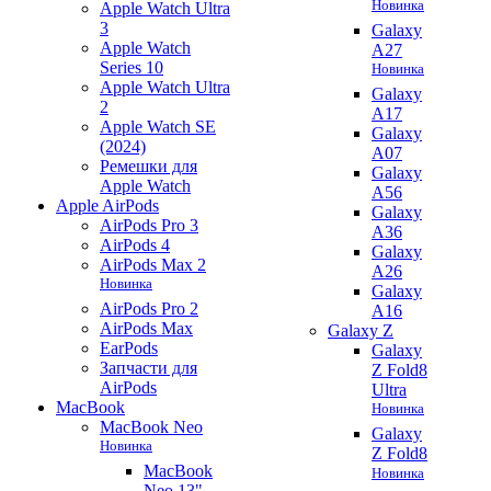
Новинка
Apple Watch Ultra
3
Galaxy
Apple Watch
A27
Series 10
Новинка
Apple Watch Ultra
Galaxy
2
A17
Apple Watch SE
Galaxy
(2024)
A07
Ремешки для
Galaxy
Apple Watch
A56
Apple AirPods
Galaxy
AirPods Pro 3
A36
AirPods 4
Galaxy
AirPods Max 2
A26
Новинка
Galaxy
AirPods Pro 2
A16
AirPods Max
Galaxy Z
EarPods
Galaxy
Запчасти для
Z Fold8
AirPods
Ultra
MacBook
Новинка
MacBook Neo
Galaxy
Новинка
Z Fold8
MacBook
Новинка
Neo 13"