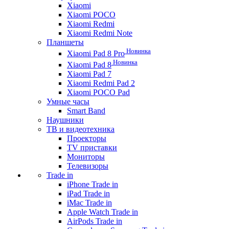
Xiaomi
Xiaomi POCO
Xiaomi Redmi
Xiaomi Redmi Note
Планшеты
Новинка
Xiaomi Pad 8 Pro
Новинка
Xiaomi Pad 8
Xiaomi Pad 7
Xiaomi Redmi Pad 2
Xiaomi POCO Pad
Умные часы
Smart Band
Наушники
ТВ и видеотехника
Проекторы
TV приставки
Мониторы
Телевизоры
Trade in
iPhone Trade in
iPad Trade in
iMac Trade in
Apple Watch Trade in
AirPods Trade in