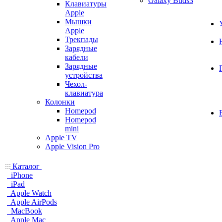
Galaxy Buds3
Клавиатуры
Apple
Мышки
Apple
Трекпады
Зарядные
кабели
Зарядные
устройства
Чехол-
клавиатура
Колонки
Homepod
Homepod
mini
Apple TV
Apple Vision Pro
Каталог
iPhone
iPad
Apple Watch
Apple AirPods
MacBook
Apple Mac