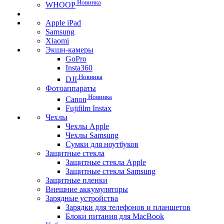
Новинка
WHOOP
Apple iPad
Samsung
Xiaomi
Экшн-камеры
GoPro
Insta360
Новинка
DJI
Фотоаппараты
Новинка
Canon
Fujifilm Instax
Чехлы
Чехлы Apple
Чехлы Samsung
Сумки для ноутбуков
Защитные стекла
Защитные стекла Apple
Защитные стекла Samsung
Защитные пленки
Внешние аккумуляторы
Зарядные устройства
Зарядки для телефонов и планшетов
Блоки питания для MacBook