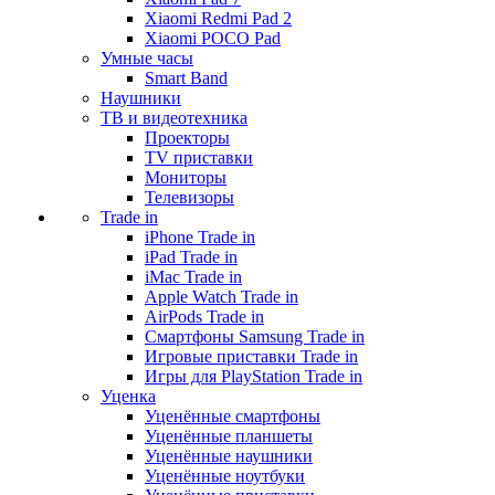
Xiaomi Redmi Pad 2
Xiaomi POCO Pad
Умные часы
Smart Band
Наушники
ТВ и видеотехника
Проекторы
TV приставки
Мониторы
Телевизоры
Trade in
iPhone Trade in
iPad Trade in
iMac Trade in
Apple Watch Trade in
AirPods Trade in
Смартфоны Samsung Trade in
Игровые приставки Trade in
Игры для PlayStation Trade in
Уценка
Уценённые смартфоны
Уценённые планшеты
Уценённые наушники
Уценённые ноутбуки