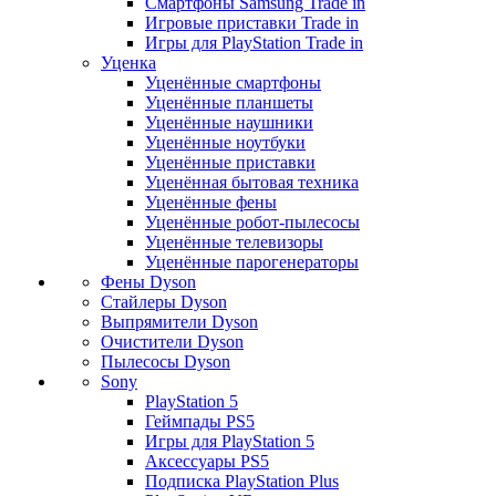
Смартфоны Samsung Trade in
Игровые приставки Trade in
Игры для PlayStation Trade in
Уценка
Уценённые смартфоны
Уценённые планшеты
Уценённые наушники
Уценённые ноутбуки
Уценённые приставки
Уценённая бытовая техника
Уценённые фены
Уценённые робот-пылесосы
Уценённые телевизоры
Уценённые парогенераторы
Фены Dyson
Стайлеры Dyson
Выпрямители Dyson
Очистители Dyson
Пылесосы Dyson
Sony
PlayStation 5
Геймпады PS5
Игры для PlayStation 5
Аксессуары PS5
Подписка PlayStation Plus