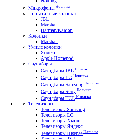
Nothing
Новинка
Микрофоны
Портативные колонки
JBL
Marshall
Harman/Kardon
Колонки
Marshall
Умные колонки
Яндекс
Apple Homepod
Саундбары
Новинка
Саундбары JBL
Новинка
Саундбары LG
Новинка
Саундбары Samsung
Новинка
Саундбары Sony
Новинка
Саундбары TCL
Телевизоры
Телевизоры Samsung
Телевизоры LG
Телевизоры Xiaomi
Телевизоры Яндекс
Новинка
Телевизоры Hisense
Телевизоры TCL