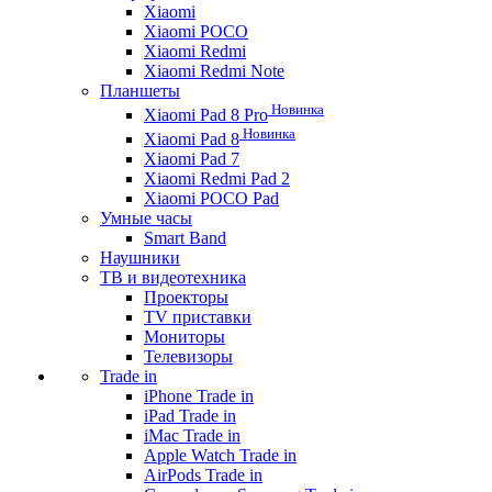
Xiaomi
Xiaomi POCO
Xiaomi Redmi
Xiaomi Redmi Note
Планшеты
Новинка
Xiaomi Pad 8 Pro
Новинка
Xiaomi Pad 8
Xiaomi Pad 7
Xiaomi Redmi Pad 2
Xiaomi POCO Pad
Умные часы
Smart Band
Наушники
ТВ и видеотехника
Проекторы
TV приставки
Мониторы
Телевизоры
Trade in
iPhone Trade in
iPad Trade in
iMac Trade in
Apple Watch Trade in
AirPods Trade in