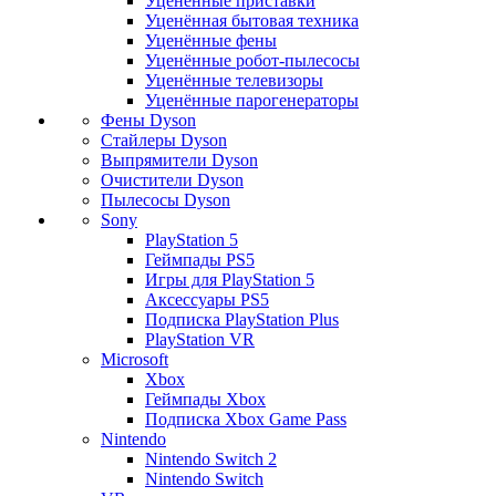
Уценённые приставки
Уценённая бытовая техника
Уценённые фены
Уценённые робот-пылесосы
Уценённые телевизоры
Уценённые парогенераторы
Фены Dyson
Стайлеры Dyson
Выпрямители Dyson
Очистители Dyson
Пылесосы Dyson
Sony
PlayStation 5
Геймпады PS5
Игры для PlayStation 5
Аксессуары PS5
Подписка PlayStation Plus
PlayStation VR
Microsoft
Xbox
Геймпады Xbox
Подписка Xbox Game Pass
Nintendo
Nintendo Switch 2
Nintendo Switch