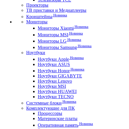
Проекторы
ТВ приставки и Медиаплееры
Новинка
Кронштейны
Мониторы
Новинка
Мониторы Xiaomi
Новинка
Мониторы MSI
Новинка
Мониторы LG
Новинка
Мониторы Samsung
Ноутбуки
Новинка
Ноутбуки Apple
Ноутбуки ASUS
Новинка
Ноутбуки Honor
Ноутбуки GIGABYTE
Ноутбуки Lenovo
Ноутбуки MSI
Ноутбуки HUAWEI
Ноутбуки TECNO
Новинка
Системные блоки
Комплектующие для ПК
Процессоры
Материнские платы
Новинка
Оперативная память