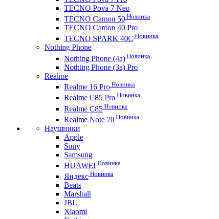
TECNO Pova 7 Neo
Новинка
TECNO Camon 50
TECNO Camon 40 Pro
Новинка
TECNO SPARK 40C
Nothing Phone
Новинка
Nothing Phone (4a)
Nothing Phone (3a) Pro
Realme
Новинка
Realme 16 Pro
Новинка
Realme C85 Pro
Новинка
Realme C85
Новинка
Realme Note 70
Наушники
Apple
Sony
Samsung
Новинка
HUAWEI
Новинка
Яндекс
Beats
Marshall
JBL
Xiaomi