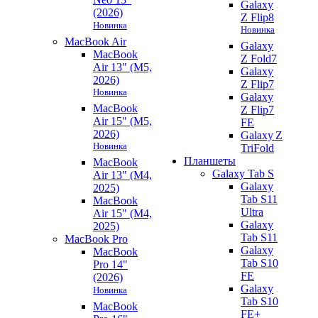
Galaxy
(2026)
Z Flip8
Новинка
Новинка
MacBook Air
Galaxy
MacBook
Z Fold7
Air 13" (M5,
Galaxy
2026)
Z Flip7
Новинка
Galaxy
MacBook
Z Flip7
Air 15" (M5,
FE
2026)
Galaxy Z
Новинка
TriFold
Планшеты
MacBook
Galaxy Tab S
Air 13" (M4,
Galaxy
2025)
Tab S11
MacBook
Ultra
Air 15" (M4,
Galaxy
2025)
Tab S11
MacBook Pro
Galaxy
MacBook
Tab S10
Pro 14"
FE
(2026)
Galaxy
Новинка
Tab S10
MacBook
FE+