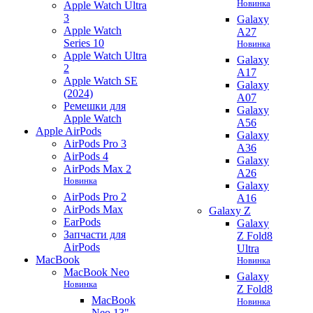
Новинка
Apple Watch Ultra
3
Galaxy
Apple Watch
A27
Series 10
Новинка
Apple Watch Ultra
Galaxy
2
A17
Apple Watch SE
Galaxy
(2024)
A07
Ремешки для
Galaxy
Apple Watch
A56
Apple AirPods
Galaxy
AirPods Pro 3
A36
AirPods 4
Galaxy
AirPods Max 2
A26
Новинка
Galaxy
AirPods Pro 2
A16
AirPods Max
Galaxy Z
EarPods
Galaxy
Запчасти для
Z Fold8
AirPods
Ultra
MacBook
Новинка
MacBook Neo
Galaxy
Новинка
Z Fold8
MacBook
Новинка
Neo 13"