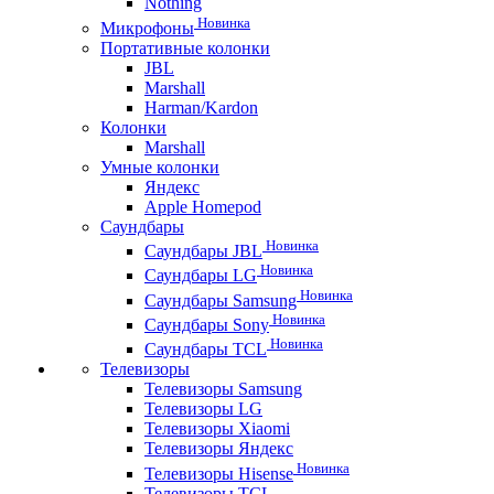
Nothing
Новинка
Микрофоны
Портативные колонки
JBL
Marshall
Harman/Kardon
Колонки
Marshall
Умные колонки
Яндекс
Apple Homepod
Саундбары
Новинка
Саундбары JBL
Новинка
Саундбары LG
Новинка
Саундбары Samsung
Новинка
Саундбары Sony
Новинка
Саундбары TCL
Телевизоры
Телевизоры Samsung
Телевизоры LG
Телевизоры Xiaomi
Телевизоры Яндекс
Новинка
Телевизоры Hisense
Телевизоры TCL