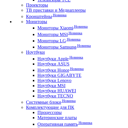
Проекторы
ТВ приставки и Медиаплееры
Новинка
Кронштейны
Мониторы
Новинка
Мониторы Xiaomi
Новинка
Мониторы MSI
Новинка
Мониторы LG
Новинка
Мониторы Samsung
Ноутбуки
Новинка
Ноутбуки Apple
Ноутбуки ASUS
Новинка
Ноутбуки Honor
Ноутбуки GIGABYTE
Ноутбуки Lenovo
Ноутбуки MSI
Ноутбуки HUAWEI
Ноутбуки TECNO
Новинка
Системные блоки
Комплектующие для ПК
Процессоры
Материнские платы
Новинка
Оперативная память