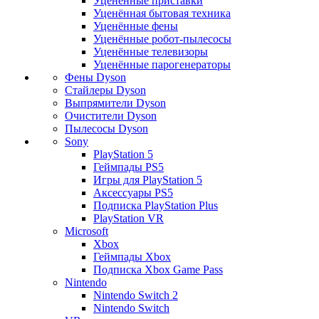
Уценённые приставки
Уценённая бытовая техника
Уценённые фены
Уценённые робот-пылесосы
Уценённые телевизоры
Уценённые парогенераторы
Фены Dyson
Стайлеры Dyson
Выпрямители Dyson
Очистители Dyson
Пылесосы Dyson
Sony
PlayStation 5
Геймпады PS5
Игры для PlayStation 5
Аксессуары PS5
Подписка PlayStation Plus
PlayStation VR
Microsoft
Xbox
Геймпады Xbox
Подписка Xbox Game Pass
Nintendo
Nintendo Switch 2
Nintendo Switch