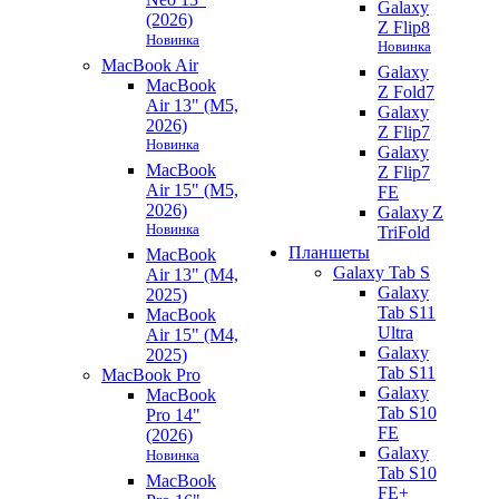
Galaxy
(2026)
Z Flip8
Новинка
Новинка
MacBook Air
Galaxy
MacBook
Z Fold7
Air 13" (M5,
Galaxy
2026)
Z Flip7
Новинка
Galaxy
MacBook
Z Flip7
Air 15" (M5,
FE
2026)
Galaxy Z
Новинка
TriFold
Планшеты
MacBook
Galaxy Tab S
Air 13" (M4,
Galaxy
2025)
Tab S11
MacBook
Ultra
Air 15" (M4,
Galaxy
2025)
Tab S11
MacBook Pro
Galaxy
MacBook
Tab S10
Pro 14"
FE
(2026)
Galaxy
Новинка
Tab S10
MacBook
FE+