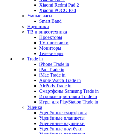
Xiaomi Redmi Pad 2
Xiaomi POCO Pad
Умные часы
Smart Band
Наушники
ТВ и видеотехника
Проекторы
TV приставки
Мониторы
Телевизоры
Trade in
iPhone Trade in
iPad Trade in
iMac Trade in
Apple Watch Trade in
AirPods Trade in
Смартфоны Samsung Trade in
Игровые приставки Trade in
Игры для PlayStation Trade in
Уценка
Уценённые смартфоны
Уценённые планшеты
Уценённые наушники
Уценённые ноутбуки