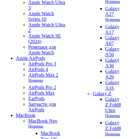
Новинка
Apple Watch Ultra
3
Galaxy
Apple Watch
A27
Series 10
Новинка
Apple Watch Ultra
Galaxy
2
A17
Apple Watch SE
Galaxy
(2024)
A07
Ремешки для
Galaxy
Apple Watch
A56
Apple AirPods
Galaxy
AirPods Pro 3
A36
AirPods 4
Galaxy
AirPods Max 2
A26
Новинка
Galaxy
AirPods Pro 2
A16
AirPods Max
Galaxy Z
EarPods
Galaxy
Запчасти для
Z Fold8
AirPods
Ultra
MacBook
Новинка
MacBook Neo
Galaxy
Новинка
Z Fold8
MacBook
Новинка
Neo 13"