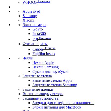
Новинка
WHOOP
Apple iPad
Samsung
Xiaomi
Экшн-камеры
GoPro
Insta360
Новинка
DJI
Фотоаппараты
Новинка
Canon
Fujifilm Instax
Чехлы
Чехлы Apple
Чехлы Samsung
Сумки для ноутбуков
Защитные стекла
Защитные стекла Apple
Защитные стекла Samsung
Защитные пленки
Внешние аккумуляторы
Зарядные устройства
Зарядки для телефонов и планшетов
Блоки питания для MacBook