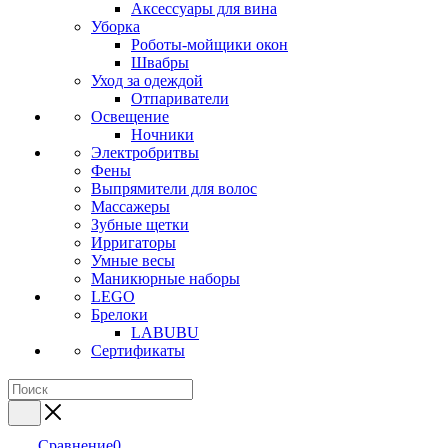
Аксессуары для вина
Уборка
Роботы-мойщики окон
Швабры
Уход за одеждой
Отпариватели
Освещение
Ночники
Электробритвы
Фены
Выпрямители для волос
Массажеры
Зубные щетки
Ирригаторы
Умные весы
Маникюрные наборы
LEGO
Брелоки
LABUBU
Сертификаты
Сравнение
0