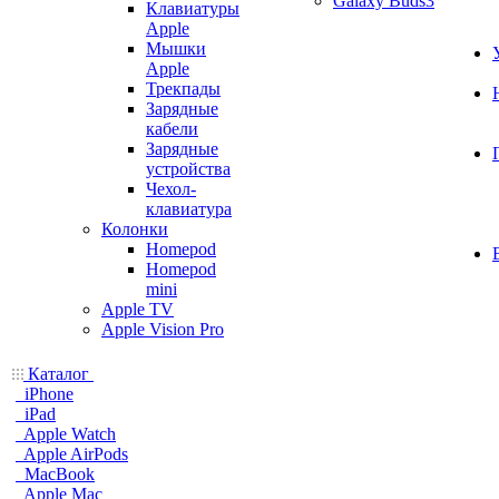
Galaxy Buds3
Клавиатуры
Apple
Мышки
Apple
Трекпады
Зарядные
кабели
Зарядные
устройства
Чехол-
клавиатура
Колонки
Homepod
Homepod
mini
Apple TV
Apple Vision Pro
Каталог
iPhone
iPad
Apple Watch
Apple AirPods
MacBook
Apple Mac