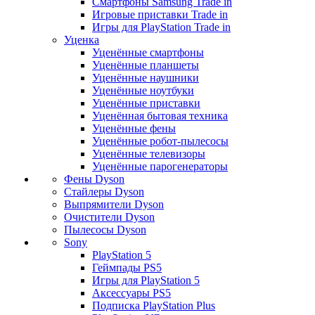
Смартфоны Samsung Trade in
Игровые приставки Trade in
Игры для PlayStation Trade in
Уценка
Уценённые смартфоны
Уценённые планшеты
Уценённые наушники
Уценённые ноутбуки
Уценённые приставки
Уценённая бытовая техника
Уценённые фены
Уценённые робот-пылесосы
Уценённые телевизоры
Уценённые парогенераторы
Фены Dyson
Стайлеры Dyson
Выпрямители Dyson
Очистители Dyson
Пылесосы Dyson
Sony
PlayStation 5
Геймпады PS5
Игры для PlayStation 5
Аксессуары PS5
Подписка PlayStation Plus