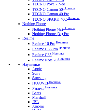
TECNO Pova 7 Neo
Новинка
TECNO Camon 50
TECNO Camon 40 Pro
Новинка
TECNO SPARK 40C
Nothing Phone
Новинка
Nothing Phone (4a)
Nothing Phone (3a) Pro
Realme
Новинка
Realme 16 Pro
Новинка
Realme C85 Pro
Новинка
Realme C85
Новинка
Realme Note 70
Наушники
Apple
Sony
Samsung
Новинка
HUAWEI
Новинка
Яндекс
Beats
Marshall
JBL
Xiaomi