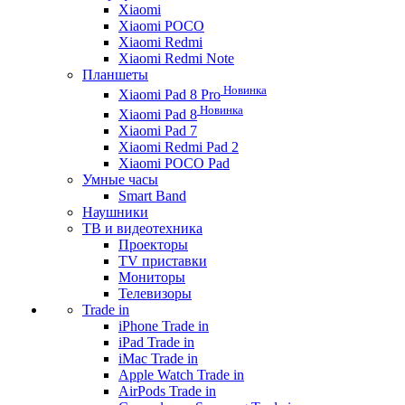
Xiaomi
Xiaomi POCO
Xiaomi Redmi
Xiaomi Redmi Note
Планшеты
Новинка
Xiaomi Pad 8 Pro
Новинка
Xiaomi Pad 8
Xiaomi Pad 7
Xiaomi Redmi Pad 2
Xiaomi POCO Pad
Умные часы
Smart Band
Наушники
ТВ и видеотехника
Проекторы
TV приставки
Мониторы
Телевизоры
Trade in
iPhone Trade in
iPad Trade in
iMac Trade in
Apple Watch Trade in
AirPods Trade in