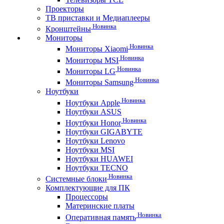
Проекторы
ТВ приставки и Медиаплееры
Новинка
Кронштейны
Мониторы
Новинка
Мониторы Xiaomi
Новинка
Мониторы MSI
Новинка
Мониторы LG
Новинка
Мониторы Samsung
Ноутбуки
Новинка
Ноутбуки Apple
Ноутбуки ASUS
Новинка
Ноутбуки Honor
Ноутбуки GIGABYTE
Ноутбуки Lenovo
Ноутбуки MSI
Ноутбуки HUAWEI
Ноутбуки TECNO
Новинка
Системные блоки
Комплектующие для ПК
Процессоры
Материнские платы
Новинка
Оперативная память