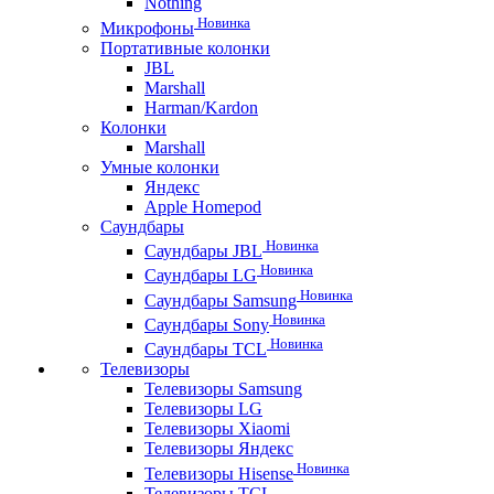
Nothing
Новинка
Микрофоны
Портативные колонки
JBL
Marshall
Harman/Kardon
Колонки
Marshall
Умные колонки
Яндекс
Apple Homepod
Саундбары
Новинка
Саундбары JBL
Новинка
Саундбары LG
Новинка
Саундбары Samsung
Новинка
Саундбары Sony
Новинка
Саундбары TCL
Телевизоры
Телевизоры Samsung
Телевизоры LG
Телевизоры Xiaomi
Телевизоры Яндекс
Новинка
Телевизоры Hisense
Телевизоры TCL