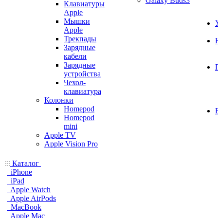
Galaxy Buds3
Клавиатуры
Apple
Мышки
Apple
Трекпады
Зарядные
кабели
Зарядные
устройства
Чехол-
клавиатура
Колонки
Homepod
Homepod
mini
Apple TV
Apple Vision Pro
Каталог
iPhone
iPad
Apple Watch
Apple AirPods
MacBook
Apple Mac