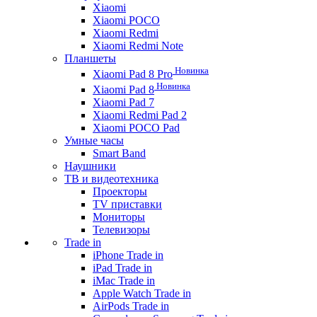
Xiaomi
Xiaomi POCO
Xiaomi Redmi
Xiaomi Redmi Note
Планшеты
Новинка
Xiaomi Pad 8 Pro
Новинка
Xiaomi Pad 8
Xiaomi Pad 7
Xiaomi Redmi Pad 2
Xiaomi POCO Pad
Умные часы
Smart Band
Наушники
ТВ и видеотехника
Проекторы
TV приставки
Мониторы
Телевизоры
Trade in
iPhone Trade in
iPad Trade in
iMac Trade in
Apple Watch Trade in
AirPods Trade in