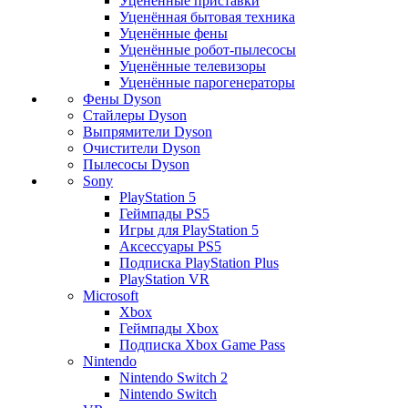
Уценённые приставки
Уценённая бытовая техника
Уценённые фены
Уценённые робот-пылесосы
Уценённые телевизоры
Уценённые парогенераторы
Фены Dyson
Стайлеры Dyson
Выпрямители Dyson
Очистители Dyson
Пылесосы Dyson
Sony
PlayStation 5
Геймпады PS5
Игры для PlayStation 5
Аксессуары PS5
Подписка PlayStation Plus
PlayStation VR
Microsoft
Xbox
Геймпады Xbox
Подписка Xbox Game Pass
Nintendo
Nintendo Switch 2
Nintendo Switch