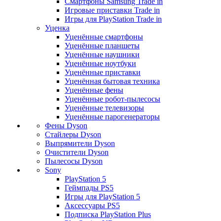
Смартфоны Samsung Trade in
Игровые приставки Trade in
Игры для PlayStation Trade in
Уценка
Уценённые смартфоны
Уценённые планшеты
Уценённые наушники
Уценённые ноутбуки
Уценённые приставки
Уценённая бытовая техника
Уценённые фены
Уценённые робот-пылесосы
Уценённые телевизоры
Уценённые парогенераторы
Фены Dyson
Стайлеры Dyson
Выпрямители Dyson
Очистители Dyson
Пылесосы Dyson
Sony
PlayStation 5
Геймпады PS5
Игры для PlayStation 5
Аксессуары PS5
Подписка PlayStation Plus