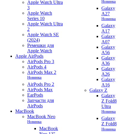
Новинка
Apple Watch Ultra
3
Galaxy
Apple Watch
A27
Series 10
Новинка
Apple Watch Ultra
Galaxy
2
A17
Apple Watch SE
Galaxy
(2024)
A07
Ремешки для
Galaxy
Apple Watch
A56
Apple AirPods
Galaxy
AirPods Pro 3
A36
AirPods 4
Galaxy
AirPods Max 2
A26
Новинка
Galaxy
AirPods Pro 2
A16
AirPods Max
Galaxy Z
EarPods
Galaxy
Запчасти для
Z Fold8
AirPods
Ultra
MacBook
Новинка
MacBook Neo
Galaxy
Новинка
Z Fold8
MacBook
Новинка
Neo 13"