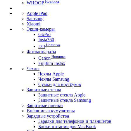
Новинка
WHOOP
Apple iPad
Samsung
Xiaomi
Экшн-камеры
GoPro
Insta360
Новинка
DJI
Фотоаппараты
Новинка
Canon
Fujifilm Instax
Чехлы
Чехлы Apple
Чехлы Samsung
Сумки для ноутбуков
Защитные стекла
Защитные стекла Apple
Защитные стекла Samsung
Защитные пленки
Внешние аккумуляторы
Зарядные устройства
Зарядки для телефонов и планшетов
Блоки питания для MacBook