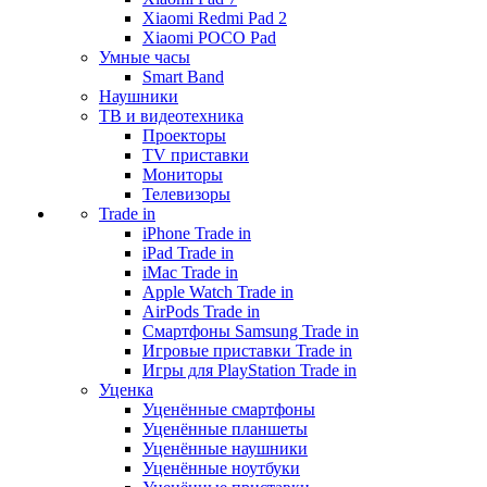
Xiaomi Redmi Pad 2
Xiaomi POCO Pad
Умные часы
Smart Band
Наушники
ТВ и видеотехника
Проекторы
TV приставки
Мониторы
Телевизоры
Trade in
iPhone Trade in
iPad Trade in
iMac Trade in
Apple Watch Trade in
AirPods Trade in
Смартфоны Samsung Trade in
Игровые приставки Trade in
Игры для PlayStation Trade in
Уценка
Уценённые смартфоны
Уценённые планшеты
Уценённые наушники
Уценённые ноутбуки