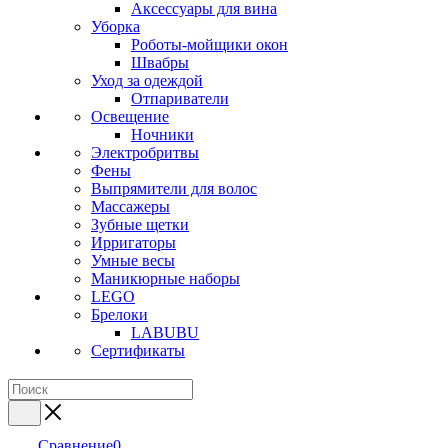
Аксессуары для вина
Уборка
Роботы-мойщики окон
Швабры
Уход за одеждой
Отпариватели
Освещение
Ночники
Электробритвы
Фены
Выпрямители для волос
Массажеры
Зубные щетки
Ирригаторы
Умные весы
Маникюрные наборы
LEGO
Брелоки
LABUBU
Сертификаты
Сравнение
0