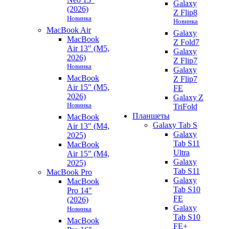
Galaxy
(2026)
Z Flip8
Новинка
Новинка
MacBook Air
Galaxy
MacBook
Z Fold7
Air 13" (M5,
Galaxy
2026)
Z Flip7
Новинка
Galaxy
MacBook
Z Flip7
Air 15" (M5,
FE
2026)
Galaxy Z
Новинка
TriFold
Планшеты
MacBook
Galaxy Tab S
Air 13" (M4,
Galaxy
2025)
Tab S11
MacBook
Ultra
Air 15" (M4,
Galaxy
2025)
Tab S11
MacBook Pro
Galaxy
MacBook
Tab S10
Pro 14"
FE
(2026)
Galaxy
Новинка
Tab S10
MacBook
FE+