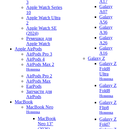
A17
3
Galaxy
Apple Watch Series
A07
10
Galaxy
Apple Watch Ultra
A56
2
Galaxy
Apple Watch SE
A36
(2024)
Galaxy
Ремешки для
A26
Apple Watch
Galaxy
Apple AirPods
A16
AirPods Pro 3
Galaxy Z
AirPods 4
Galaxy Z
AirPods Max 2
Fold8
Новинка
Ultra
AirPods Pro 2
Новинка
AirPods Max
Galaxy Z
EarPods
Fold8
Запчасти для
Новинка
AirPods
MacBook
Galaxy Z
MacBook Neo
Flip8
Новинка
Новинка
MacBook
Galaxy Z
Neo 13"
Fold7
(2026)