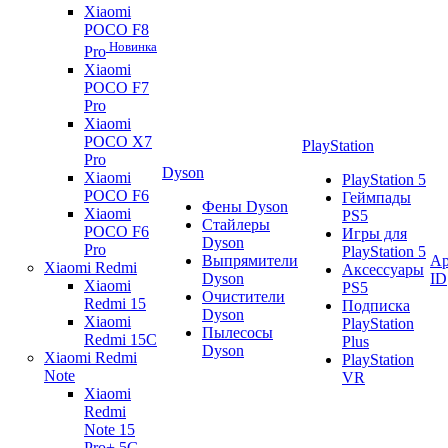
Xiaomi
POCO F8
Новинка
Pro
Xiaomi
POCO F7
Pro
Xiaomi
POCO X7
PlayStation
Pro
Dyson
Xiaomi
PlayStation 5
POCO F6
Геймпады
Фены Dyson
Xiaomi
PS5
Стайлеры
POCO F6
Игры для
Dyson
Pro
PlayStation 5
Выпрямители
Ap
Xiaomi Redmi
Аксессуары
Dyson
ID
Xiaomi
PS5
Очистители
Redmi 15
Подписка
Dyson
Xiaomi
PlayStation
Пылесосы
Redmi 15C
Plus
Dyson
Xiaomi Redmi
PlayStation
Note
VR
Xiaomi
Redmi
Note 15
Pro+ 5G