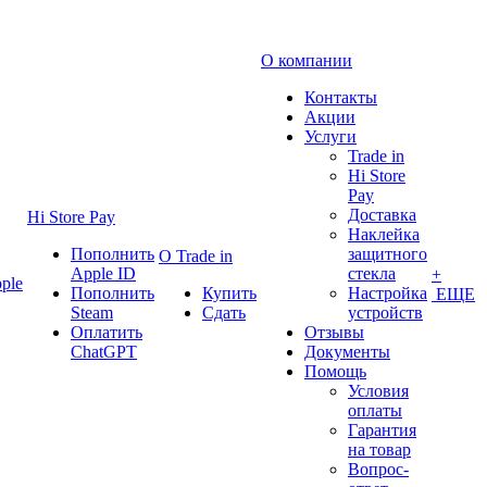
О компании
Контакты
Акции
Услуги
Trade in
Hi Store
Pay
Доставка
Hi Store Pay
Наклейка
Пополнить
защитного
О Trade in
Apple ID
стекла
+
ple
Пополнить
Купить
Настройка
ЕЩЕ
Steam
Сдать
устройств
Оплатить
Отзывы
ChatGPT
Документы
Помощь
Условия
оплаты
Гарантия
на товар
Вопрос-