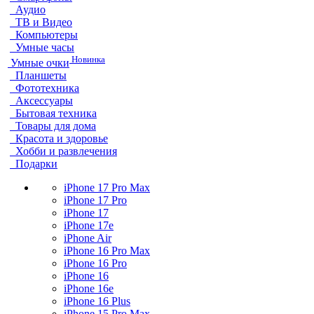
Аудио
ТВ и Видео
Компьютеры
Умные часы
Новинка
Умные очки
Планшеты
Фототехника
Аксессуары
Бытовая техника
Товары для дома
Красота и здоровье
Хобби и развлечения
Подарки
iPhone 17 Pro Max
iPhone 17 Pro
iPhone 17
iPhone 17e
iPhone Air
iPhone 16 Pro Max
iPhone 16 Pro
iPhone 16
iPhone 16e
iPhone 16 Plus
iPhone 15 Pro Max