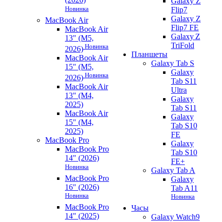
Galaxy Z
Новинка
Flip7
Galaxy Z
MacBook Air
Flip7 FE
MacBook Air
Galaxy Z
13" (M5,
TriFold
Новинка
2026)
Планшеты
MacBook Air
Galaxy Tab S
15" (M5,
Galaxy
Новинка
2026)
Tab S11
MacBook Air
Ultra
13" (M4,
Galaxy
2025)
Tab S11
MacBook Air
Galaxy
15" (M4,
Tab S10
2025)
FE
MacBook Pro
Galaxy
MacBook Pro
Tab S10
14" (2026)
FE+
Новинка
Galaxy Tab A
MacBook Pro
Galaxy
16" (2026)
Tab A11
Новинка
Новинка
MacBook Pro
Часы
14" (2025)
Galaxy Watch9