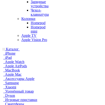
Зарядные
устройства
Чехол-
клавиатура
Колонки
Homepod
Homepod
mini
Apple TV
Apple Vision Pro
Каталог
iPhone
iPad
Apple Watch
Apple AirPods
MacBook
Apple Mac
Аксессуары Apple
Samsung
Xiaomi
Уценённый товар
Dyson
Игровые приставки
Смартфоны