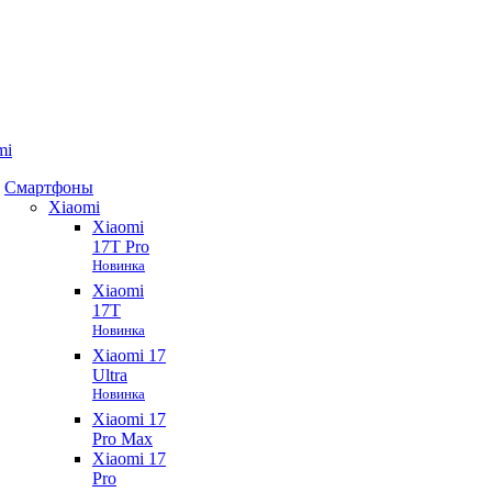
mi
Смартфоны
Xiaomi
Xiaomi
17T Pro
Новинка
Xiaomi
17T
Новинка
Xiaomi 17
Ultra
Новинка
Xiaomi 17
Pro Max
Xiaomi 17
Pro