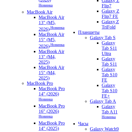
Galaxy Z
Новинка
Flip7
Galaxy Z
MacBook Air
Flip7 FE
MacBook Air
Galaxy Z
13" (M5,
TriFold
Новинка
2026)
Планшеты
MacBook Air
Galaxy Tab S
15" (M5,
Galaxy
Новинка
2026)
Tab S11
MacBook Air
Ultra
13" (M4,
Galaxy
2025)
Tab S11
MacBook Air
Galaxy
15" (M4,
Tab S10
2025)
FE
MacBook Pro
Galaxy
MacBook Pro
Tab S10
14" (2026)
FE+
Новинка
Galaxy Tab A
MacBook Pro
Galaxy
16" (2026)
Tab A11
Новинка
Новинка
MacBook Pro
Часы
14" (2025)
Galaxy Watch9