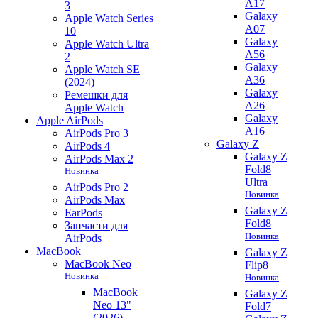
A17
3
Galaxy
Apple Watch Series
A07
10
Galaxy
Apple Watch Ultra
A56
2
Galaxy
Apple Watch SE
A36
(2024)
Galaxy
Ремешки для
A26
Apple Watch
Galaxy
Apple AirPods
A16
AirPods Pro 3
Galaxy Z
AirPods 4
Galaxy Z
AirPods Max 2
Fold8
Новинка
Ultra
AirPods Pro 2
Новинка
AirPods Max
Galaxy Z
EarPods
Fold8
Запчасти для
Новинка
AirPods
MacBook
Galaxy Z
MacBook Neo
Flip8
Новинка
Новинка
MacBook
Galaxy Z
Neo 13"
Fold7
(2026)