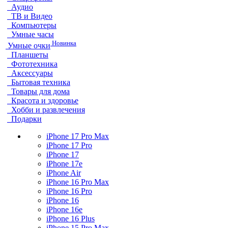
Аудио
ТВ и Видео
Компьютеры
Умные часы
Новинка
Умные очки
Планшеты
Фототехника
Аксессуары
Бытовая техника
Товары для дома
Красота и здоровье
Хобби и развлечения
Подарки
iPhone 17 Pro Max
iPhone 17 Pro
iPhone 17
iPhone 17e
iPhone Air
iPhone 16 Pro Max
iPhone 16 Pro
iPhone 16
iPhone 16e
iPhone 16 Plus
iPhone 15 Pro Max