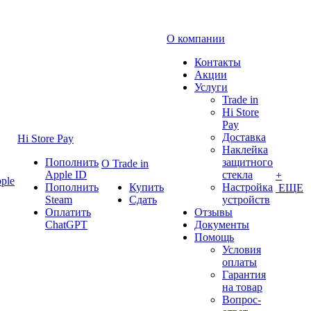
О компании
Контакты
Акции
Услуги
Trade in
Hi Store
Pay
Доставка
Hi Store Pay
Наклейка
Пополнить
защитного
О Trade in
Apple ID
стекла
+
ple
Пополнить
Купить
Настройка
ЕЩЕ
Steam
Сдать
устройств
Оплатить
Отзывы
ChatGPT
Документы
Помощь
Условия
оплаты
Гарантия
на товар
Вопрос-