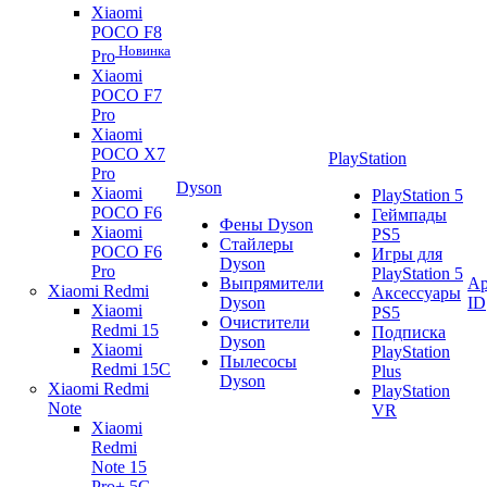
Xiaomi
POCO F8
Новинка
Pro
Xiaomi
POCO F7
Pro
Xiaomi
POCO X7
PlayStation
Pro
Dyson
Xiaomi
PlayStation 5
POCO F6
Геймпады
Фены Dyson
Xiaomi
PS5
Стайлеры
POCO F6
Игры для
Dyson
Pro
PlayStation 5
Выпрямители
Ap
Xiaomi Redmi
Аксессуары
Dyson
ID
Xiaomi
PS5
Очистители
Redmi 15
Подписка
Dyson
Xiaomi
PlayStation
Пылесосы
Redmi 15C
Plus
Dyson
Xiaomi Redmi
PlayStation
Note
VR
Xiaomi
Redmi
Note 15
Pro+ 5G