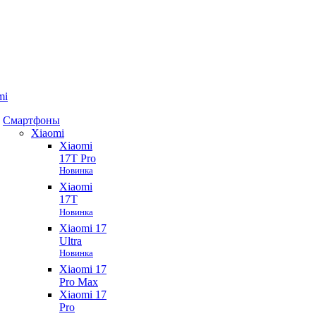
mi
Смартфоны
Xiaomi
Xiaomi
17T Pro
Новинка
Xiaomi
17T
Новинка
Xiaomi 17
Ultra
Новинка
Xiaomi 17
Pro Max
Xiaomi 17
Pro