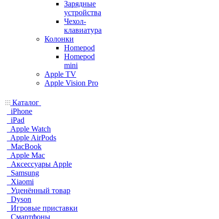
Зарядные
устройства
Чехол-
клавиатура
Колонки
Homepod
Homepod
mini
Apple TV
Apple Vision Pro
Каталог
iPhone
iPad
Apple Watch
Apple AirPods
MacBook
Apple Mac
Аксессуары Apple
Samsung
Xiaomi
Уценённый товар
Dyson
Игровые приставки
Смартфоны