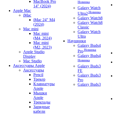
MacBook Pro
Новинка
14" (2024)
Galaxy Watch
Apple Mac
Новинка
Ultra2
iMac
Galaxy Watch8
iMac 24" M4
Galaxy Watch8
(2024)
Classic
Mac mini
Galaxy Watch
Mac mini
Ultra
(M4, 2024)
Наушники
Mac mini
Galaxy Buds4
(M2, 2023)
Новинка
Pro
Apple Studio
Galaxy Buds4
Display
Новинка
Mac Studio
Аксессуары Apple
Galaxy Buds3
Аксессуары
FE
Pencil
Galaxy Buds3
Трекер
Pro
Клавиатуры
Galaxy Buds3
Apple
Мышки
Apple
Трекпады
Зарядные
кабели