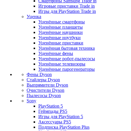
Смартфоны Samsung Trade in
Игровые приставки Trade in
Игры для PlayStation Trade in
Уценка
Уценённые смартфоны
Уценённые планшеты
Уценённые наушники
Уценённые ноутбуки
Уценённые приставки
Уценённая бытовая техника
Уценённые фены
Уценённые робот-пылесосы
Уценённые телевизоры
Уценённые парогенераторы
Фены Dyson
Стайлеры Dyson
Выпрямители Dyson
Очистители Dyson
Пылесосы Dyson
Sony
PlayStation 5
Геймпады PS5
Игры для PlayStation 5
Аксессуары PS5
Подписка PlayStation Plus