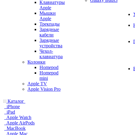
Galaxy Buds3
Клавиатуры
Apple
Мышки
Apple
Трекпады
Зарядные
кабели
Зарядные
устройства
Чехол-
клавиатура
Колонки
Homepod
Homepod
mini
Apple TV
Apple Vision Pro
Каталог
iPhone
iPad
Apple Watch
Apple AirPods
MacBook
Apple Mac