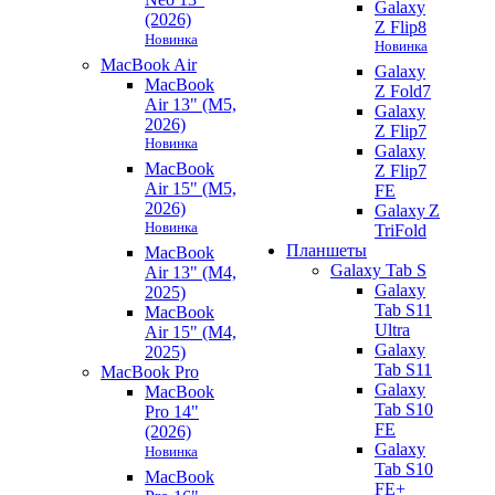
Galaxy
(2026)
Z Flip8
Новинка
Новинка
MacBook Air
Galaxy
MacBook
Z Fold7
Air 13" (M5,
Galaxy
2026)
Z Flip7
Новинка
Galaxy
MacBook
Z Flip7
Air 15" (M5,
FE
2026)
Galaxy Z
Новинка
TriFold
Планшеты
MacBook
Galaxy Tab S
Air 13" (M4,
Galaxy
2025)
Tab S11
MacBook
Ultra
Air 15" (M4,
Galaxy
2025)
Tab S11
MacBook Pro
Galaxy
MacBook
Tab S10
Pro 14"
FE
(2026)
Galaxy
Новинка
Tab S10
MacBook
FE+