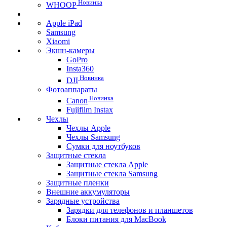
Новинка
WHOOP
Apple iPad
Samsung
Xiaomi
Экшн-камеры
GoPro
Insta360
Новинка
DJI
Фотоаппараты
Новинка
Canon
Fujifilm Instax
Чехлы
Чехлы Apple
Чехлы Samsung
Сумки для ноутбуков
Защитные стекла
Защитные стекла Apple
Защитные стекла Samsung
Защитные пленки
Внешние аккумуляторы
Зарядные устройства
Зарядки для телефонов и планшетов
Блоки питания для MacBook