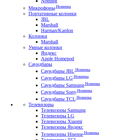
Nothing
Новинка
Микрофоны
Портативные колонки
JBL
Marshall
Harman/Kardon
Колонки
Marshall
Умные колонки
Яндекс
Apple Homepod
Саундбары
Новинка
Саундбары JBL
Новинка
Саундбары LG
Новинка
Саундбары Samsung
Новинка
Саундбары Sony
Новинка
Саундбары TCL
Телевизоры
Телевизоры Samsung
Телевизоры LG
Телевизоры Xiaomi
Телевизоры Яндекс
Новинка
Телевизоры Hisense
Телевизоры TCL