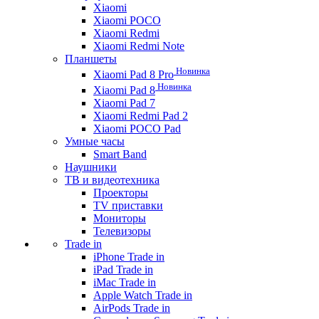
Xiaomi
Xiaomi POCO
Xiaomi Redmi
Xiaomi Redmi Note
Планшеты
Новинка
Xiaomi Pad 8 Pro
Новинка
Xiaomi Pad 8
Xiaomi Pad 7
Xiaomi Redmi Pad 2
Xiaomi POCO Pad
Умные часы
Smart Band
Наушники
ТВ и видеотехника
Проекторы
TV приставки
Мониторы
Телевизоры
Trade in
iPhone Trade in
iPad Trade in
iMac Trade in
Apple Watch Trade in
AirPods Trade in