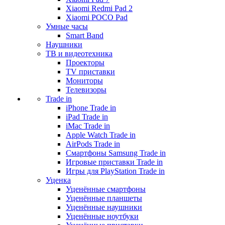
Xiaomi Redmi Pad 2
Xiaomi POCO Pad
Умные часы
Smart Band
Наушники
ТВ и видеотехника
Проекторы
TV приставки
Мониторы
Телевизоры
Trade in
iPhone Trade in
iPad Trade in
iMac Trade in
Apple Watch Trade in
AirPods Trade in
Смартфоны Samsung Trade in
Игровые приставки Trade in
Игры для PlayStation Trade in
Уценка
Уценённые смартфоны
Уценённые планшеты
Уценённые наушники
Уценённые ноутбуки