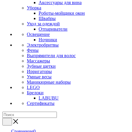
Аксессуары для вина
Уборка
Роботы-мойщики окон
Швабры
Уход за одеждой
Отпариватели
Освещение
Ночники
Электробритвы
Фены
Выпрямители для волос
Массажеры
Зубные щетки
Ирригаторы
Умные весы
Маникюрные наборы
LEGO
Брелоки
LABUBU
Сертификаты
Сравнение
0