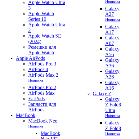
Новинка
Apple Watch Ultra
3
Galaxy
Apple Watch
A27
Series 10
Новинка
Apple Watch Ultra
Galaxy
2
A17
Apple Watch SE
Galaxy
(2024)
A07
Ремешки для
Galaxy
Apple Watch
A56
Apple AirPods
Galaxy
AirPods Pro 3
A36
AirPods 4
Galaxy
AirPods Max 2
A26
Новинка
Galaxy
AirPods Pro 2
A16
AirPods Max
Galaxy Z
EarPods
Galaxy
Запчасти для
Z Fold8
AirPods
Ultra
MacBook
Новинка
MacBook Neo
Galaxy
Новинка
Z Fold8
MacBook
Новинка
Neo 13"