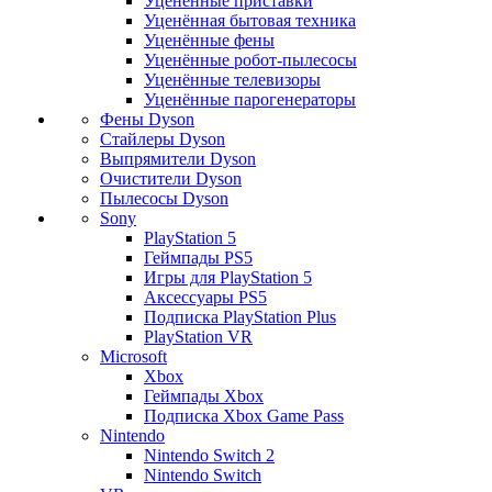
Уценённые приставки
Уценённая бытовая техника
Уценённые фены
Уценённые робот-пылесосы
Уценённые телевизоры
Уценённые парогенераторы
Фены Dyson
Стайлеры Dyson
Выпрямители Dyson
Очистители Dyson
Пылесосы Dyson
Sony
PlayStation 5
Геймпады PS5
Игры для PlayStation 5
Аксессуары PS5
Подписка PlayStation Plus
PlayStation VR
Microsoft
Xbox
Геймпады Xbox
Подписка Xbox Game Pass
Nintendo
Nintendo Switch 2
Nintendo Switch