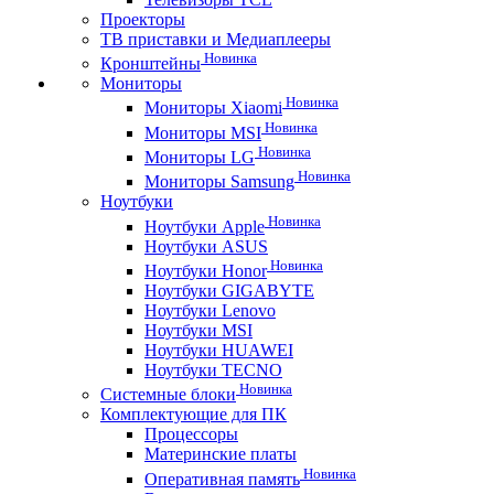
Проекторы
ТВ приставки и Медиаплееры
Новинка
Кронштейны
Мониторы
Новинка
Мониторы Xiaomi
Новинка
Мониторы MSI
Новинка
Мониторы LG
Новинка
Мониторы Samsung
Ноутбуки
Новинка
Ноутбуки Apple
Ноутбуки ASUS
Новинка
Ноутбуки Honor
Ноутбуки GIGABYTE
Ноутбуки Lenovo
Ноутбуки MSI
Ноутбуки HUAWEI
Ноутбуки TECNO
Новинка
Системные блоки
Комплектующие для ПК
Процессоры
Материнские платы
Новинка
Оперативная память