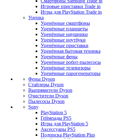
Смартфоны Samsung Trade in
Игровые приставки Trade in
Игры для PlayStation Trade in
Уценка
Уценённые смартфоны
Уценённые планшеты
Уценённые наушники
Уценённые ноутбуки
Уценённые приставки
Уценённая бытовая техника
Уценённые фены
Уценённые робот-пылесосы
Уценённые телевизоры
Уценённые парогенераторы
Фены Dyson
Стайлеры Dyson
Выпрямители Dyson
Очистители Dyson
Пылесосы Dyson
Sony
PlayStation 5
Геймпады PS5
Игры для PlayStation 5
Аксессуары PS5
Подписка PlayStation Plus