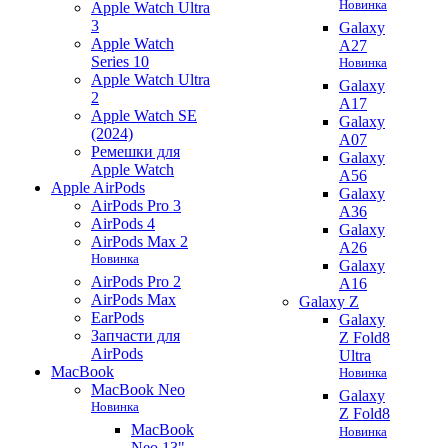
Новинка
Apple Watch Ultra
3
Galaxy
Apple Watch
A27
Series 10
Новинка
Apple Watch Ultra
Galaxy
2
A17
Apple Watch SE
Galaxy
(2024)
A07
Ремешки для
Galaxy
Apple Watch
A56
Apple AirPods
Galaxy
AirPods Pro 3
A36
AirPods 4
Galaxy
AirPods Max 2
A26
Новинка
Galaxy
AirPods Pro 2
A16
AirPods Max
Galaxy Z
EarPods
Galaxy
Запчасти для
Z Fold8
AirPods
Ultra
MacBook
Новинка
MacBook Neo
Galaxy
Новинка
Z Fold8
MacBook
Новинка
Neo 13"