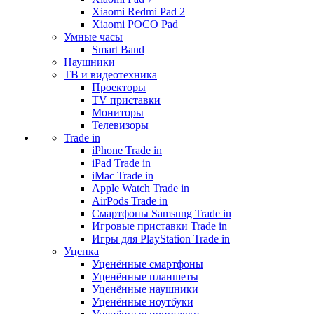
Xiaomi Redmi Pad 2
Xiaomi POCO Pad
Умные часы
Smart Band
Наушники
ТВ и видеотехника
Проекторы
TV приставки
Мониторы
Телевизоры
Trade in
iPhone Trade in
iPad Trade in
iMac Trade in
Apple Watch Trade in
AirPods Trade in
Смартфоны Samsung Trade in
Игровые приставки Trade in
Игры для PlayStation Trade in
Уценка
Уценённые смартфоны
Уценённые планшеты
Уценённые наушники
Уценённые ноутбуки