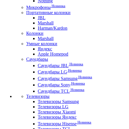
Nothing
Новинка
Микрофоны
Портативные колонки
JBL
Marshall
Harman/Kardon
Колонки
Marshall
Умные колонки
Яндекс
Apple Homepod
Саундбары
Новинка
Саундбары JBL
Новинка
Саундбары LG
Новинка
Саундбары Samsung
Новинка
Саундбары Sony
Новинка
Саундбары TCL
Телевизоры
Телевизоры Samsung
Телевизоры LG
Телевизоры Xiaomi
Телевизоры Яндекс
Новинка
Телевизоры Hisense
Телевизоры TCL