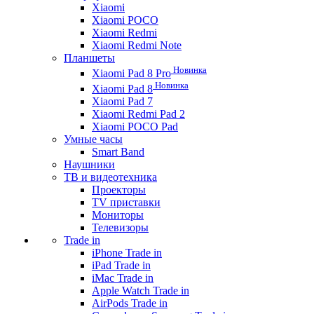
Xiaomi
Xiaomi POCO
Xiaomi Redmi
Xiaomi Redmi Note
Планшеты
Новинка
Xiaomi Pad 8 Pro
Новинка
Xiaomi Pad 8
Xiaomi Pad 7
Xiaomi Redmi Pad 2
Xiaomi POCO Pad
Умные часы
Smart Band
Наушники
ТВ и видеотехника
Проекторы
TV приставки
Мониторы
Телевизоры
Trade in
iPhone Trade in
iPad Trade in
iMac Trade in
Apple Watch Trade in
AirPods Trade in