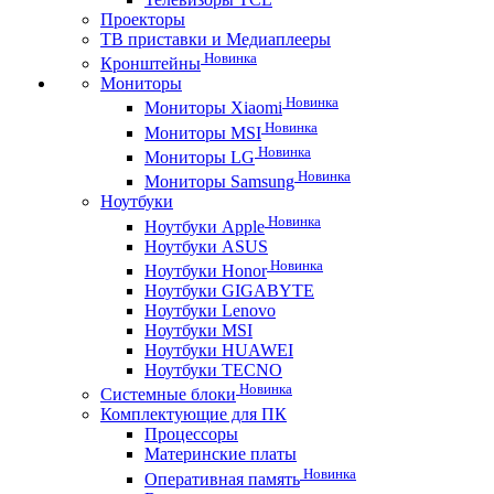
Проекторы
ТВ приставки и Медиаплееры
Новинка
Кронштейны
Мониторы
Новинка
Мониторы Xiaomi
Новинка
Мониторы MSI
Новинка
Мониторы LG
Новинка
Мониторы Samsung
Ноутбуки
Новинка
Ноутбуки Apple
Ноутбуки ASUS
Новинка
Ноутбуки Honor
Ноутбуки GIGABYTE
Ноутбуки Lenovo
Ноутбуки MSI
Ноутбуки HUAWEI
Ноутбуки TECNO
Новинка
Системные блоки
Комплектующие для ПК
Процессоры
Материнские платы
Новинка
Оперативная память