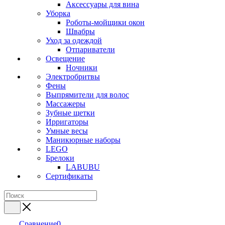
Аксессуары для вина
Уборка
Роботы-мойщики окон
Швабры
Уход за одеждой
Отпариватели
Освещение
Ночники
Электробритвы
Фены
Выпрямители для волос
Массажеры
Зубные щетки
Ирригаторы
Умные весы
Маникюрные наборы
LEGO
Брелоки
LABUBU
Сертификаты
Сравнение
0