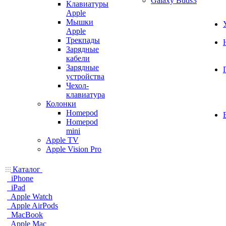
Galaxy Buds3
Клавиатуры
Apple
Мышки
Apple
Трекпады
Зарядные
кабели
Зарядные
устройства
Чехол-
клавиатура
Колонки
Homepod
Homepod
mini
Apple TV
Apple Vision Pro
Каталог
iPhone
iPad
Apple Watch
Apple AirPods
MacBook
Apple Mac