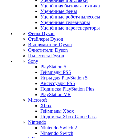
Уценённые приставки
Уценённая бытовая техника
Уценённые фены
Уценённые робот-пылесосы
Уценённые телевизоры
Уценённые парогенераторы
Фены Dyson
Стайлеры Dyson
Выпрямители Dyson
Очистители Dyson
Пылесосы Dyson
Sony
PlayStation 5
Геймпады PS5
Игры для PlayStation 5
Аксессуары PS5
Подписка PlayStation Plus
PlayStation VR
Microsoft
Xbox
Геймпады Xbox
Подписка Xbox Game Pass
Nintendo
Nintendo Switch 2
Nintendo Switch